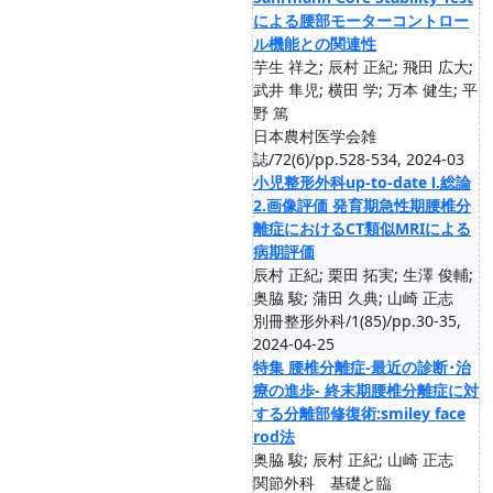
による腰部モーターコントロー
ル機能との関連性
芋生 祥之; 辰村 正紀; 飛田 広大;
武井 隼児; 横田 学; 万本 健生; 平
野 篤
日本農村医学会雑
誌/72(6)/pp.528-534, 2024-03
小児整形外科up-to-date Ⅰ.総論
2.画像評価 発育期急性期腰椎分
離症におけるCT類似MRIによる
病期評価
辰村 正紀; 栗田 拓実; 生澤 俊輔;
奥脇 駿; 蒲田 久典; 山崎 正志
別冊整形外科/1(85)/pp.30-35,
2024-04-25
特集 腰椎分離症-最近の診断･治
療の進歩- 終末期腰椎分離症に対
する分離部修復術:smiley face
rod法
奥脇 駿; 辰村 正紀; 山崎 正志
関節外科 基礎と臨