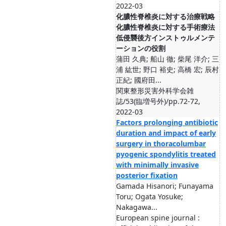
2022-03
化膿性脊椎炎に対する治療戦略
化膿性脊椎炎に対する手術療法
低侵襲後方インストゥルメンテ
ーションの役割
蒲田 久典; 船山 徹; 柴尾 洋介; 三
浦 紘世; 野口 裕史; 高橋 宏; 辰村
正紀; 國府田...
関東整形災害外科学会雑
誌/53(臨増号外)/pp.72-72,
2022-03
Factors prolonging antibiotic
duration and impact of early
surgery in thoracolumbar
pyogenic spondylitis treated
with minimally invasive
posterior fixation
Gamada Hisanori; Funayama
Toru; Ogata Yosuke;
Nakagawa...
European spine journal :