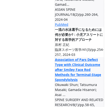
Gamad...
ASIAN SPINE
JOURNAL/18(2)/pp.260-264,
2024-04
PubMed
一流の水泳選手になるためには
何が必要か? : 小児アスリートに
対する医学的アプローチ
辰村 正紀
臨床スポーツ医学/41(3)/pp.254-
257, 2024-03
Association of Pars Defect
Type with Clinical Outcome
after Smiley Face Rod
Methods for Terminal-Stage
Spondylolysis
Okuwaki Shun; Tatsumura
Masaki; Gamada Hisanori;
Asai ...
SPINE SURGERY AND RELATED
RESEARCH/8(1)/pp.58-65,