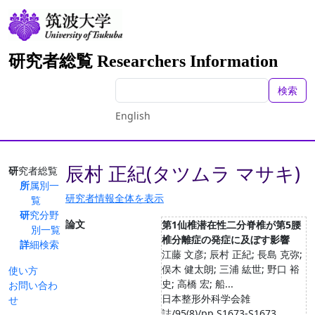
研究者総覧 Researchers Information
検索
English
辰村 正紀(タツムラ マサキ)
研究者総覧
所属別一
研究者情報全体を表示
覧
研究分野
論文
第1仙椎潜在性二分脊椎が第5腰
別一覧
椎分離症の発症に及ぼす影響
詳細検索
江藤 文彦; 辰村 正紀; 長島 克弥;
俣木 健太朗; 三浦 紘世; 野口 裕
使い方
史; 高橋 宏; 船...
お問い合わ
日本整形外科学会雑
せ
誌/95(8)/pp.S1673-S1673,