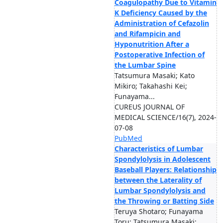
Coagulopathy Due to Vitamin
K Deficiency Caused by the
Administration of Cefazolin
and Rifampicin and
Hyponutrition After a
Postoperative Infection of
the Lumbar Spine
Tatsumura Masaki; Kato
Mikiro; Takahashi Kei;
Funayama...
CUREUS JOURNAL OF
MEDICAL SCIENCE/16(7), 2024-
07-08
PubMed
Characteristics of Lumbar
Spondylolysis in Adolescent
Baseball Players: Relationship
between the Laterality of
Lumbar Spondylolysis and
the Throwing or Batting Side
Teruya Shotaro; Funayama
Toru; Tatsumura Masaki;