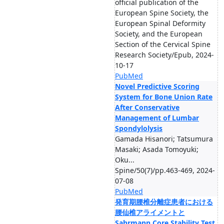
official publication of the
European Spine Society, the
European Spinal Deformity
Society, and the European
Section of the Cervical Spine
Research Society/Epub, 2024-
10-17
PubMed
Novel Predictive Scoring
System for Bone Union Rate
After Conservative
Management of Lumbar
Spondylolysis
Gamada Hisanori; Tatsumura
Masaki; Asada Tomoyuki;
Oku...
Spine/50(7)/pp.463-469, 2024-
07-08
PubMed
発育期腰椎分離症患者における
腰仙椎アライメントと
Sahrmann Core Stability Test