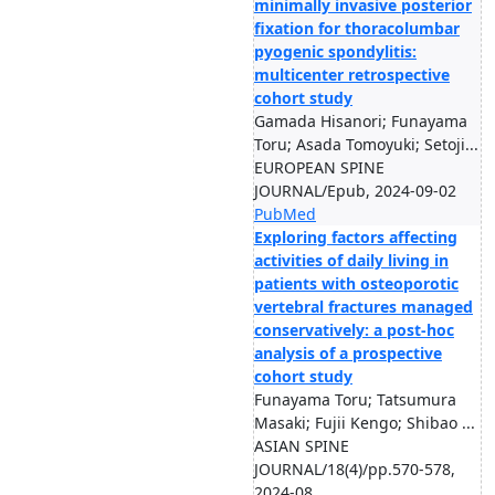
minimally invasive posterior
fixation for thoracolumbar
pyogenic spondylitis:
multicenter retrospective
cohort study
Gamada Hisanori; Funayama
Toru; Asada Tomoyuki; Setoji...
EUROPEAN SPINE
JOURNAL/Epub, 2024-09-02
PubMed
Exploring factors affecting
activities of daily living in
patients with osteoporotic
vertebral fractures managed
conservatively: a post-hoc
analysis of a prospective
cohort study
Funayama Toru; Tatsumura
Masaki; Fujii Kengo; Shibao ...
ASIAN SPINE
JOURNAL/18(4)/pp.570-578,
2024-08