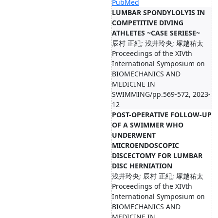
PubMed
LUMBAR SPONDYLOLYIS IN
COMPETITIVE DIVING
ATHLETES ~CASE SERIESE~
辰村 正紀; 浅井玲央; 塚越祐太
Proceedings of the XIVth
International Symposium on
BIOMECHANICS AND
MEDICINE IN
SWIMMING/pp.569-572, 2023-
12
POST-OPERATIVE FOLLOW-UP
OF A SWIMMER WHO
UNDERWENT
MICROENDOSCOPIC
DISCECTOMY FOR LUMBAR
DISC HERNIATION
浅井玲央; 辰村 正紀; 塚越祐太
Proceedings of the XIVth
International Symposium on
BIOMECHANICS AND
MEDICINE IN