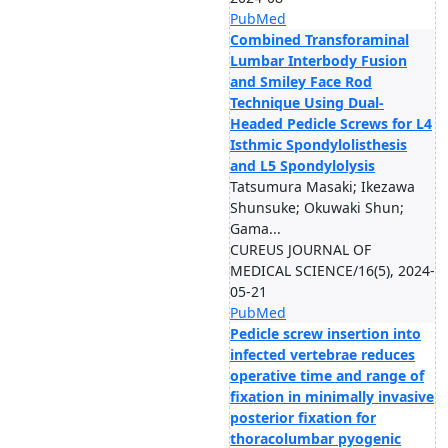
PubMed
Combined Transforaminal
Lumbar Interbody Fusion
and Smiley Face Rod
Technique Using Dual-
Headed Pedicle Screws for L4
Isthmic Spondylolisthesis
and L5 Spondylolysis
Tatsumura Masaki; Ikezawa
Shunsuke; Okuwaki Shun;
Gama...
CUREUS JOURNAL OF
MEDICAL SCIENCE/16(5), 2024-
05-21
PubMed
Pedicle screw insertion into
infected vertebrae reduces
operative time and range of
fixation in minimally invasive
posterior fixation for
thoracolumbar pyogenic