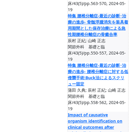
床/43(5)/pp.563-570, 2024-05-
19
特集 腰椎分離症-最近の診断･治
療の進歩- 骨髄浮腫消失を装具着
用期間とした保存治療による急
性期腰椎分離症の骨癒合率
辰村 正紀; 山崎 正志
関節外科 基礎と臨
床/43(5)/pp.550-557, 2024-05-
19
特集 腰椎分離症-最近の診断･治
療の進歩- 腰椎分離症に対する低
侵襲手術:Buck法によるスクリ
ュー固定
蒲田 久典; 辰村 正紀; 山崎 正志
関節外科 基礎と臨
床/43(5)/pp.558-562, 2024-05-
19
Impact of causative
organism identification on
clinical outcomes after