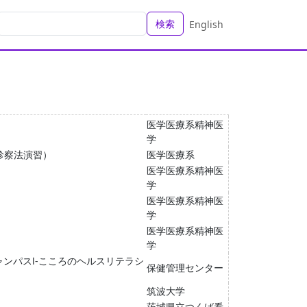
検索
English
医学医療系精神医
学
診察法演習）
医学医療系
医学医療系精神医
学
医学医療系精神医
学
医学医療系精神医
学
キャンパスⅠ-こころのヘルスリテラシ
保健管理センター
筑波大学
茨城県立つくば看