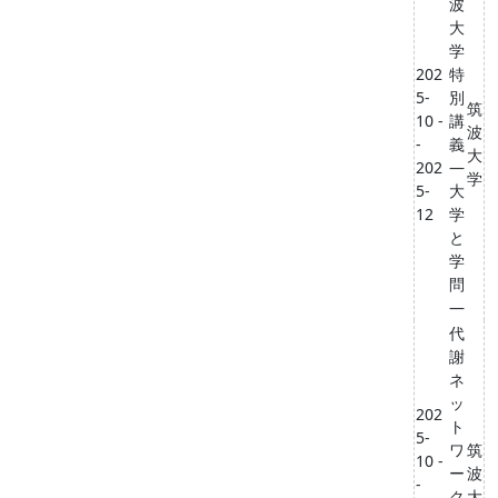
波
大
学
202
特
5-
別
筑
10 -
講
波
-
義
大
202
―
学
5-
大
12
学
と
学
問
―
代
謝
ネ
ッ
202
ト
5-
ワ
筑
10 -
ー
波
-
ク
大