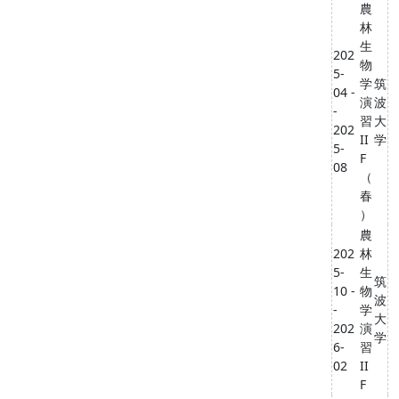
農
林
生
202
物
5-
学
筑
04 -
演
波
-
習
大
202
II
学
5-
F
08
（
春
）
農
202
林
5-
生
筑
10 -
物
波
-
学
大
202
演
学
6-
習
02
II
F