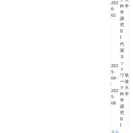
202
科
学
6-
学
02
講
究
II
I
代
謝
ネ
ッ
202
ト
5-
ワ
筑
04 -
ー
波
-
ク
大
202
科
学
5-
学
08
講
究
II
I
さら