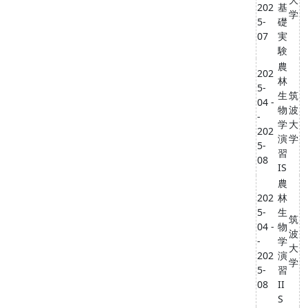
202
基
学
5-
礎
07
実
験
農
202
林
5-
生
筑
04 -
物
波
-
学
大
202
演
学
5-
習
08
IS
農
202
林
5-
生
筑
04 -
物
波
-
学
大
202
演
学
5-
習
08
II
S