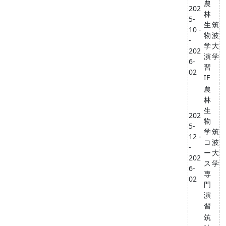
農
202
林
5-
生
筑
10 -
物
波
-
学
大
202
演
学
6-
習
02
IF
農
林
生
202
物
5-
学
筑
12 -
コ
波
-
ー
大
202
ス
学
6-
専
02
門
演
習
筑