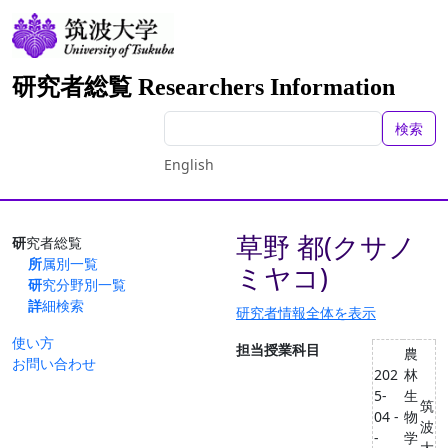
研究者総覧 Researchers Information
検索
English
草野 都(クサノ
研究者総覧
所属別一覧
ミヤコ)
研究分野別一覧
詳細検索
研究者情報全体を表示
使い方
担当授業科目
農
お問い合わせ
202
林
5-
生
筑
04 -
物
波
-
学
大