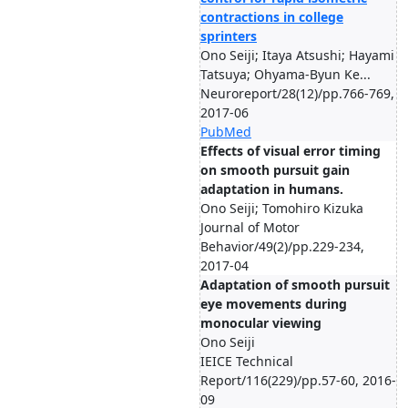
contractions in college
sprinters
Ono Seiji; Itaya Atsushi; Hayami
Tatsuya; Ohyama-Byun Ke...
Neuroreport/28(12)/pp.766-769,
2017-06
PubMed
Effects of visual error timing
on smooth pursuit gain
adaptation in humans.
Ono Seiji; Tomohiro Kizuka
Journal of Motor
Behavior/49(2)/pp.229-234,
2017-04
Adaptation of smooth pursuit
eye movements during
monocular viewing
Ono Seiji
IEICE Technical
Report/116(229)/pp.57-60, 2016-
09