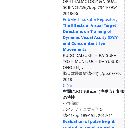
OPHTHALMOLOGY & VISUAL
SCIENCE/59(7)/pp.2944-2954,
2018-06
PubMed
Tsukuba Repository
The Effects of Visual Target
Directions on Training of
Dynamic Visual Acuity (DVA)
and Concomitant Eye
Movements
KUDO DAISUKE; HIRATSUKA
YOSHIMUNE; UCHIDA YUSUKE;
ONO SEIJI; ...
順天堂醫事雑誌/64(1)/pp.69-70,
2018
CiNii
空間におけるGaze（注視点）制御
の特性
小野 誠司
バイオメカニズム学会
誌/41/pp.189-193, 2017-11
Evaluation of pulse height
control for rapid isometric