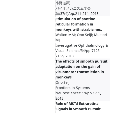
小野 誠司
バイオメカニズム学会
誌/37(4)/pp.211-214, 2013
Stimulation of pontine
reticular formation in
monkeys with strabismus.
Walton MM; Ono Seiji; Mustari
MJ
Investigative Ophthalmology &
Visual Science/54/pp.7125-
7136, 2013
The effects of smooth pursuit
adaptation on the gain of
visuomotor transmission in
monkeys
Ono Seiji
Frontiers in Systems
Neuroscience/119/pp.1-11,
2013
Role of MSTd Extraretinal
Signals in Smooth Pursuit