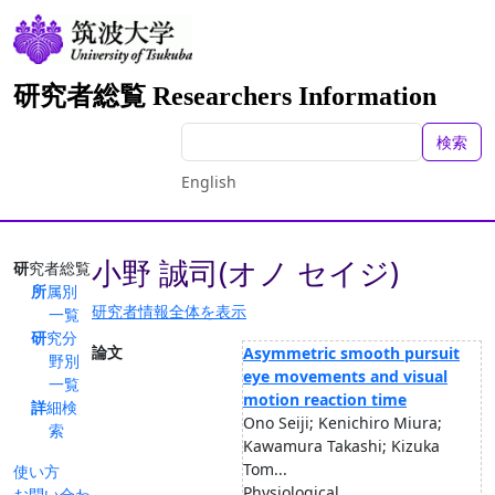
研究者総覧 Researchers Information
検索
English
小野 誠司(オノ セイジ)
研究者総覧
所属別
研究者情報全体を表示
一覧
研究分
論文
Asymmetric smooth pursuit
野別
eye movements and visual
一覧
motion reaction time
詳細検
Ono Seiji; Kenichiro Miura;
索
Kawamura Takashi; Kizuka
Tom...
使い方
Physiological
お問い合わ