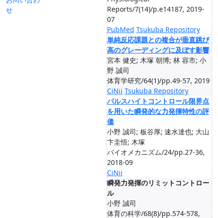
Reports/7(14)/p.e14187, 2019-
せ
07
PubMed
Tsukuba Repository
単純反応課題との複合が垂直跳び
高のグレーディングに及ぼす影響
宮本 健史; 木塚 朝博; 林 容市; 小
野 誠司
体育学研究/64(1)/pp.49-57, 2019
CiNii
Tsukuba Repository
パルスハイトコントロール限界点
を用いた瞬発的な力発揮特性の評
価
小野 誠司; 板谷厚; 速水達也; 大山
卞圭悟; 木塚
バイオメカニズム/24/pp.27-36,
2018-09
CiNii
瞬発力発揮のリミットコントロー
ル
小野 誠司
体育の科学/68(8)/pp.574-578,