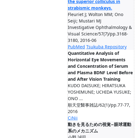
the superior colliculus in
strabismic monkeys.
Fleuriet J; Wolton MM; Ono
Seiji; Mustari MJ
Investigative Ophthalmology &
Visual Science/57(7)/pp.3168-
3180, 2016-06
PubMed
Tsukuba Repository
Quantitative Analysis of
Horizontal Eye Movements
and Concentration of Serum
and Plasma BDNF Level Before
and After Vision Training
KUDO DAISUKE; HIRATSUKA
YOSHIMUNE; UCHIDA YUSUKE;
ONO ...
順天堂醫事雑誌/62(1)/pp.77-77,
2016
CiNii
動きを見るための視覚−眼球運動
系のメカニズム
小野 誠司