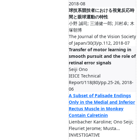
2018-08
球技系競技者における視覚反応時
間と眼球運動の特性
小野 誠司; 三浦健一郎; 川村卓; 木
塚朝博
The Journal of the Vision Society
of Japan/30(3)/p.112, 2018-07
Transfer of motor learning in
smooth pursuit and the role of
retinal error signals
Seiji Ono
IEICE Technical
Report/118(80)/pp.25-26, 2018-
06
A Subset of Palisade Endings
Only in the Medial and Inferior
Rectus Muscle in Monkey
Contain Calretinin
Lienbacher Karoline; Ono Seiji;
Fleuriet Jerome; Musta...
INVESTIGATIVE