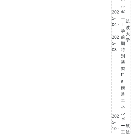
ル
202
ギ
5-
ー
筑
04 -
工
波
-
学
大
202
前
学
5-
期
08
特
別
演
習
II
a
構
造
エ
ネ
ル
202
ギ
5-
ー
筑
10 -
工
波