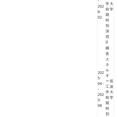
-
学
大
202
前
学
6-
期
02
特
別
演
習
II
構
造
エ
ネ
ル
202
ギ
5-
ー
筑
04 -
工
波
-
学
大
202
前
学
5-
期
08
特
別