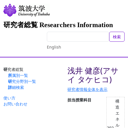
研究者総覧 Researchers Information
検索
English
浅井 健彦(アサ
研究者総覧
所属別一覧
イ タケヒコ)
研究分野別一覧
詳細検索
研究者情報全体を表示
使い方
担当授業科目
構
お問い合わせ
造
エ
ネ
ル
202