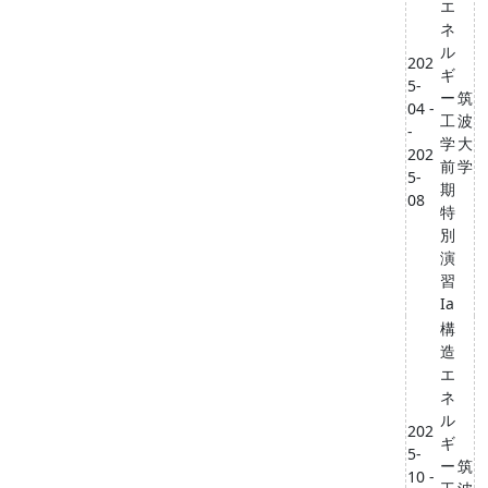
エ
ネ
ル
202
ギ
5-
ー
筑
04 -
工
波
-
学
大
202
前
学
5-
期
08
特
別
演
習
Ia
構
造
エ
ネ
ル
202
ギ
5-
ー
筑
10 -