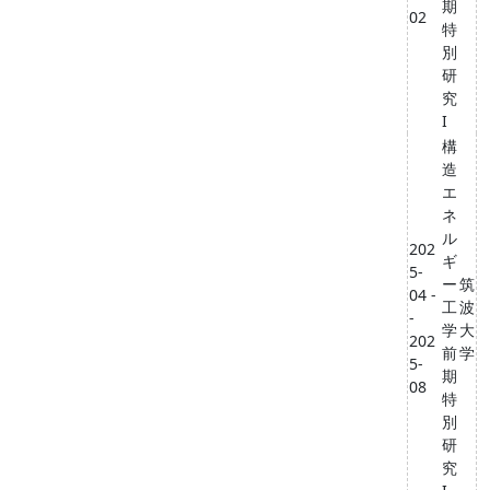
期
02
特
別
研
究
I
構
造
エ
ネ
ル
202
ギ
5-
ー
筑
04 -
工
波
-
学
大
202
前
学
5-
期
08
特
別
研
究