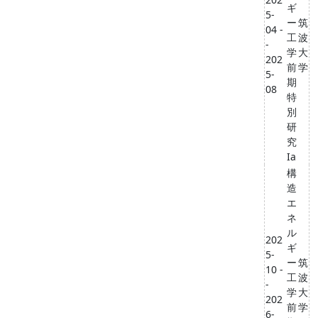
ギ
5-
ー
筑
04 -
工
波
-
学
大
202
前
学
5-
期
08
特
別
研
究
Ia
構
造
エ
ネ
ル
202
ギ
5-
ー
筑
10 -
工
波
-
学
大
202
前
学
6-