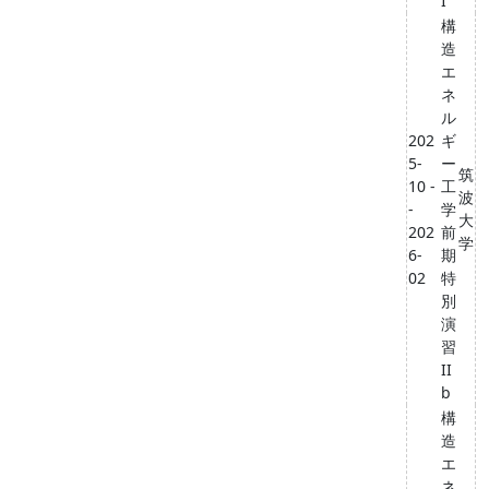
I
構
造
エ
ネ
ル
202
ギ
5-
ー
筑
10 -
工
波
-
学
大
202
前
学
6-
期
02
特
別
演
習
II
b
構
造
エ
ネ