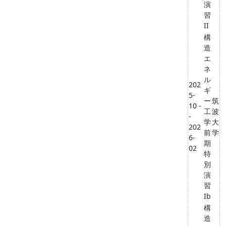
演
習
II
構
造
エ
ネ
ル
202
ギ
5-
ー
筑
10 -
工
波
-
学
大
202
前
学
6-
期
02
特
別
演
習
Ib
構
造