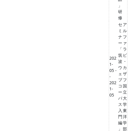
」
研
修
セ
ア
ミ
ル
ナ
フ
ー
ァ
「
ラ
筑
ビ
202
波
・
1-
ウ
カ
05 -
ェ
ザ
-
ブ
フ
202
コ
国
1-
ー
立
05
パ
大
ス
学
入
東
門
洋
編
学
」
部