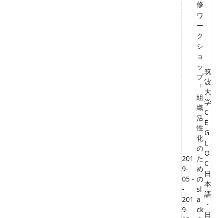
修
ワ
ー
ク
シ
ョ
ッ
筑
プ
波
「
⼤
組
学
織
C
活
E
性
G
化
L
の
O
201
た
C
9-
め
⽇
05 -
の
本
-
sl
語
201
a
・
9-
ck
⽇