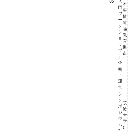
05
入
本
門
事
ワ
情
ー
遠
ク
隔
シ
教
ョ
育
ッ
拠
プ
点
」
企
画
・
運
営
シ
ン
筑
ポ
波
ジ
⼤
ウ
学
ム
C
2