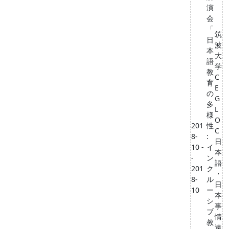
演
会
「
筑
日
波
本
⼤
語
学
教
C
育
E
の
G
多
L
様
O
201
性
C
8-
:
⽇
10 -
イ
本
-
ン
語
201
ク
・
8-
ル
⽇
10
ー
本
シ
事
ブ
情
教
遠