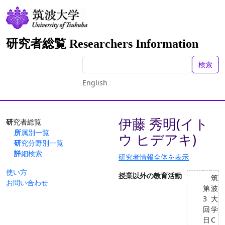
研究者総覧 Researchers Information
検索
English
伊藤 秀明(イト
研究者総覧
所属別一覧
ウ ヒデアキ)
研究分野別一覧
詳細検索
研究者情報全体を表示
使い方
授業以外の教育活動
筑
お問い合わせ
第
波
3
⼤
回
学
日
C