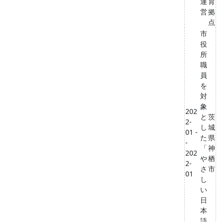
運
育
営
拠
点
市
役
所
職
員
を
対
象
202
と
茨
2-
し
城
01 -
た
県
-
「
神
202
や
栖
2-
さ
市
01
し
い
日
本
語