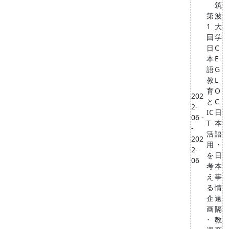
筑
第
波
1
⼤
回
学
日
C
本
E
語
G
教
L
育
O
202
と
C
2-
IC
⽇
06 -
T
本
-
活
語
202
用
・
2-
を
⽇
06
考
本
え
事
る
情
企
遠
画
隔
･
教