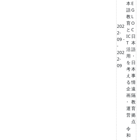
本
E
語
G
教
L
育
O
202
と
C
2-
IC
⽇
09 -
T
本
-
活
語
202
用
・
2-
を
⽇
09
考
本
え
事
る
情
企
遠
画
隔
･
教
運
育
営
拠
点
令
和