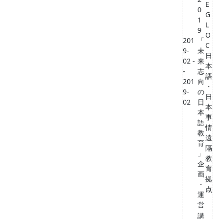
E
0
G
1
L
9
O
201
「
C
9-
未
⽇
02 -
来
本
-
志
語
201
向
・
9-
の
⽇
02
日
本
本
事
語
情
教
遠
育
隔
」
教
企
育
画
拠
・
点
運
営
講