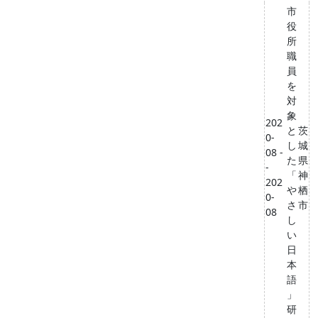
市
役
所
職
員
を
対
象
202
と
茨
0-
し
城
08 -
た
県
-
「
神
202
や
栖
0-
さ
市
08
し
い
日
本
語
」
研