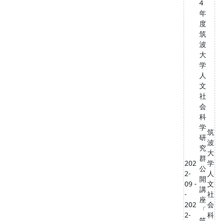
4
年
度
筑
波
大
学
人
文
社
会
科
学
筑
研
波
究
大
群
202
学
公
2-
人
開
09 -
文
講
-
社
座
202
会
「
2-
科
筑