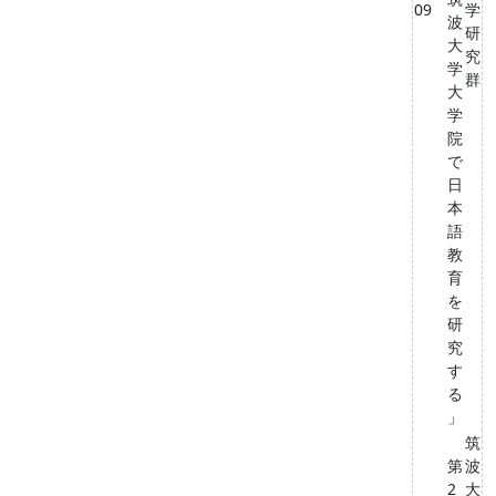
09
学
波
研
大
究
学
群
大
学
院
で
日
本
語
教
育
を
研
究
す
る
」
筑
第
波
2
⼤