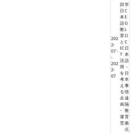
回
学
日
C
本
E
語
G
教
L
育
O
202
と
C
2-
IC
⽇
07 -
T
本
-
活
語
202
用
・
2-
を
⽇
07
考
本
え
事
る
情
企
遠
画
隔
･
教
運
育
営
拠
点