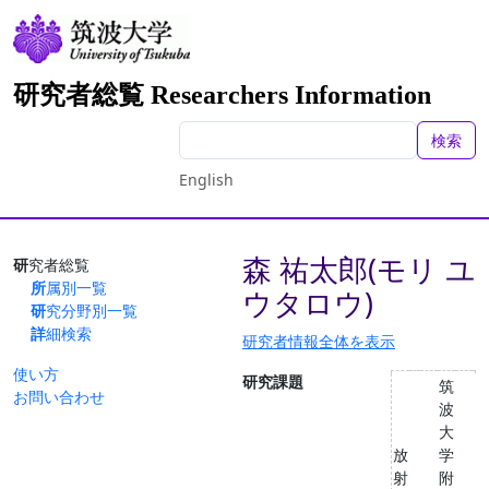
研究者総覧 Researchers Information
検索
English
森 祐太郎(モリ ユ
研究者総覧
所属別一覧
ウタロウ)
研究分野別一覧
詳細検索
研究者情報全体を表示
使い方
研究課題
筑
お問い合わせ
波
大
放
学
射
附