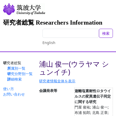
研究者総覧 Researchers Information
検索
English
浦山 俊一(ウラヤマ シ
研究者総覧
所属別一覧
ュンイチ)
研究分野別一覧
詳細検索
研究者情報全体を表示
使い方
会議発表等
遊離塩素耐性ロタウイ
お問い合わせ
ルスの変異遺伝子同定
に関する研究
門屋 俊祐; 浦山 俊一;
布浦 拓郎; 北島 正章;