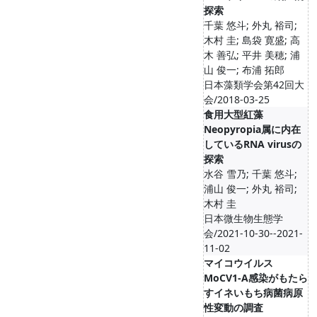
探索
千葉 悠斗; 外丸 裕司;
木村 圭; 島袋 寛盛; 高
木 善弘; 平井 美穂; 浦
山 俊一; 布浦 拓郎
日本藻類学会第42回大
会/2018-03-25
食用大型紅藻
Neopyropia属に内在
しているRNA virusの
探索
水谷 雪乃; 千葉 悠斗;
浦山 俊一; 外丸 裕司;
木村 圭
日本微生物生態学
会/2021-10-30--2021-
11-02
マイコウイルス
MoCV1-A感染がもたら
すイネいもち病菌病原
性変動の調査