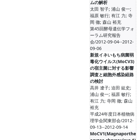
ムの解析
太田 智子; 浦山 俊一;
福原 敏行; 有江 力; 寺
岡 徹; 森山 裕充
第45回酵母遺伝学フォ
ーラム研究報告
会/2012-09-04--2012-
09-06
新規イネいもち病菌弱
毒化ウイルス(MoCV3)
の宿主菌に対する影響
調査と細胞外感染経路
の検討
高井 遼子; 迫田 紘史;
浦山 俊一; 福原 敏行;
有江 力; 寺岡 徹; 森山
裕充
平成24年度日本植物病
理学会関東部会/2012-
09-13--2012-09-14
MoCV1(Magnaporthe