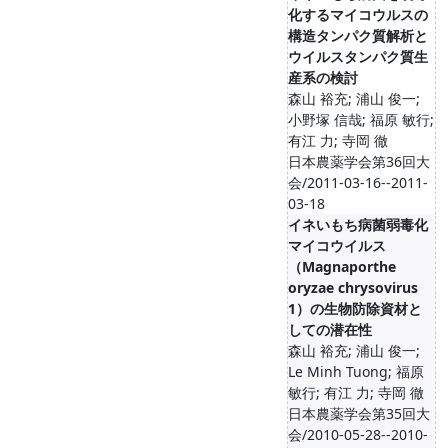
化するマイコウルスの
構造タンパク質解析と
ウイルスタンパク質生
産系の検討
森山 裕充; 浦山 俊一;
小野塚 信哉; 福原 敏行;
有江 力; 寺岡 徹
日本農薬学会第36回大
会/2011-03-16--2011-
03-18
イネいもち病菌弱毒化
マイコウイルス
（Magnaporthe
oryzae chrysovirus
1）の生物防除資材と
しての潜在性
森山 裕充; 浦山 俊一;
Le Minh Tuong; 福原
敏行; 有江 力; 寺岡 徹
日本農薬学会第35回大
会/2010-05-28--2010-