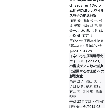
Magnaporthe oryzae
chrysovirus 1のゲノ
ム配 列の決定とウイル
ス粒子の構造解析
加藤 優; 浦山 俊一; 相
原 光宏; 福原 敏行; 藤
晋一; 小林 隆; 長谷 修;
小松 健; 有江 力; ...
平成27年度日本植物病
理学会100周年記念大
会/2015-03-28
イネいもち病菌弱毒化
ウイ ルス（MoCV3）
の構成ゲノム数の減少
に起因する宿主菌 への
影響変化
高井 遼子; 浦山 俊一;
迫田 紘史; 福原 敏行;
有江 力; 寺岡 徹; 森山
裕充
平成 25年度日本植物病
理学会大会/2013-03-