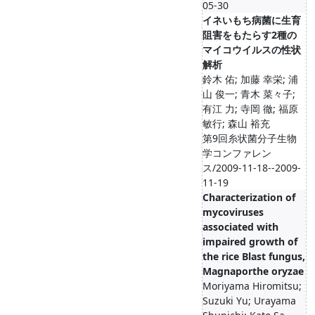
05-30
イネいもち病菌に生育
阻害をもたらす2種の
マイコウイルスの性状
解析
鈴木 佑; 加藤 幸栄; 浦
山 俊一; 青木 菜々子;
有江 力; 寺岡 徹; 福原
敏行; 森山 裕充
第9回糸状菌分子生物
学コンファレン
ス/2009-11-18--2009-
11-19
Characterization of
mycoviruses
associated with
impaired growth of
the rice Blast fungus,
Magnaporthe oryzae
Moriyama Hiromitsu;
Suzuki Yu; Urayama