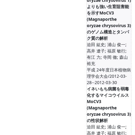
oryzae chrysovirus 1)
よりも強い生育阻害能
を示すMoCV3
(Magnaporthe
oryzae chrysovirus 3)
のゲノム構造とタンパ
ク質の解析
迫田 紘史; 浦山 俊一;
高井 遼子; 福原 敏行;
有江 力; 寺岡 徹; 森山
裕充
平成 24年度日本植物病
理学会大会/2012-03-
28--2012-03-30
イネいもち病菌を弱毒
化するマイコウイルス
MoCV3
(Magnaporthe
oryzae chrysovirus 3)
の性状解析
迫田 紘史; 浦山 俊一;
高井 遼子; 福原 敏行;