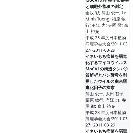
MoCV1の分生子伝播率
と細胞外蓄積の測定
金牧 彩; 浦山 俊一; Le
Minh Tuong; 福原 敏
行; 有江 力; 寺岡 徹; 森
山 裕充
平成 23 年度日本植物
病理学会大会/2011-03-
27--2011-03-29
イネいもち病菌を弱毒
化するマイコウイルス
MoCV1の構造タンパク
質解析とパン酵母を利
用したウイルス由来弱
毒化因子の探索
浦山 俊一; 太田 智子;
福原 敏行; 有江 力; 寺
岡 徹; 森山 裕充
平成 23 年度日本植物
病理学会大会/2011-03-
27--2011-03-29
イネいもち病菌を弱毒