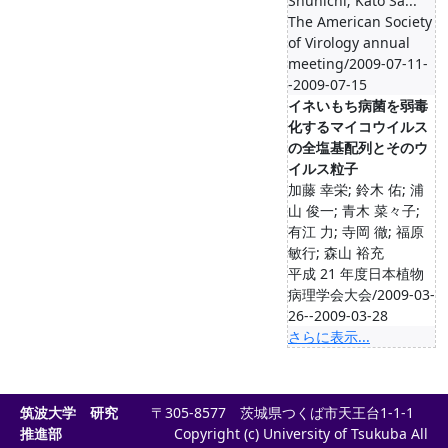
Shunichi; Kato Sa...
The American Society
of Virology annual
meeting/2009-07-11-
-2009-07-15
イネいもち病菌を弱毒
化するマイコウイルス
の全塩基配列とそのウ
イルス粒子
加藤 幸栄; 鈴木 佑; 浦
山 俊一; 青木 菜々子;
有江 力; 寺岡 徹; 福原
敏行; 森山 裕充
平成 21 年度日本植物
病理学会大会/2009-03-
26--2009-03-28
さらに表示...
筑波大学 研究
〒305-8577 茨城県つくば市天王台1-1-1
推進部
Copyright (c) University of Tsukuba All