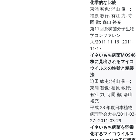
化学的な比較
東浦 智也; 浦山 俊一;
福原 敏行; 有江 力; 寺
岡 徹; 森山 裕充
第11回糸状菌分子生物
学コンファレン
ス/2011-11-16--2011-
11-17
イネいもち病菌MOS48
株に見出されるマイコ
ウイルスの性状と精製
法
迫田 紘史; 浦山 俊一;
東浦 智也; 福原 敏行;
有江 力; 寺岡 徹; 森山
裕充
平成 23 年度日本植物
病理学会大会/2011-03-
27--2011-03-29
イネいもち病菌を弱毒
化するマイコウイルス