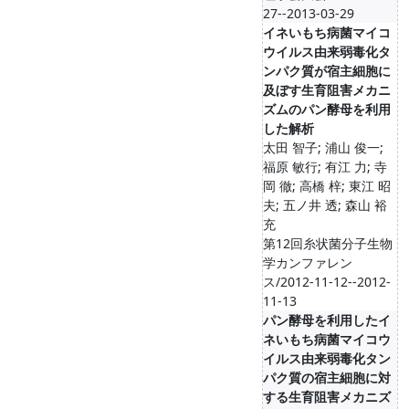
27--2013-03-29
イネいもち病菌マイコ
ウイルス由来弱毒化タ
ンパク質が宿主細胞に
及ぼす生育阻害メカニ
ズムのパン酵母を利用
した解析
太田 智子; 浦山 俊一;
福原 敏行; 有江 力; 寺
岡 徹; 高橋 梓; 東江 昭
夫; 五ノ井 透; 森山 裕
充
第12回糸状菌分子生物
学カンファレン
ス/2012-11-12--2012-
11-13
パン酵母を利用したイ
ネいもち病菌マイコウ
イルス由来弱毒化タン
パク質の宿主細胞に対
する生育阻害メカニズ