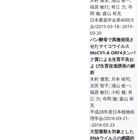
木村 優里; 浦山 俊一;
福原 敏行; 有江 力; 寺
岡 徹; 森山 裕充
日本農薬学会第40回大
会/2015-03-18--2015-
03-20
パン酵母で異種発現さ
せたマイコウイルス
MoCV1-A ORF4タンパ
ク質による生育不良お
よ び生育促進誘発の解
析
木村 優里; 月本 竣司;
太田 智子; 浦山 俊一;
福原 敏行; 小松 健; 有
江 力; 寺岡 徹; 森山 裕
充
平成28年度日本植物病
理学会/2016-03-21-
-2016-03-23
大型藻類を対象とした
RNAウイルスの網羅的