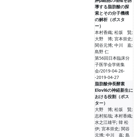
膵β細胞の増殖を誘
導する脂肪酸の探
索とその分子機構
の解析（ポスタ
ー）
本村香織; 松坂 賢;
大野 博; 宮本崇史;
関谷元博; 中川 嘉;
島野 仁
第56回日本臨床分
子医学会学術集
会/2019-04-26-
-2019-04-27
脂肪酸伸長酵素
Elovl6の神経新生に
おける役割（ポス
ター）
大野 博; 松坂 賢;
志村拓哉; 本村香織;
水之江雄平; 韓 松
伊; 宮本崇史; 関谷
元博; 中川 嘉; 島