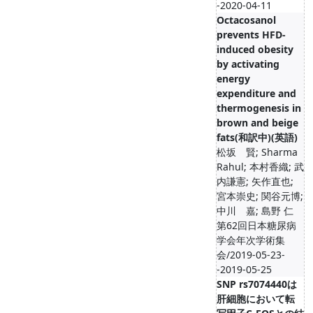
-2020-04-11
Octacosanol
prevents HFD-
induced obesity
by activating
energy
expenditure and
thermogenesis in
brown and beige
fats(和訳中)(英語)
松坂 賢; Sharma
Rahul; 本村香織; 武
内謙憲; 矢作直也;
宮本崇史; 関谷元博;
中川 嘉; 島野 仁
第62回日本糖尿病
学会年次学術集
会/2019-05-23-
-2019-05-25
SNP rs7074440は
肝細胞において転