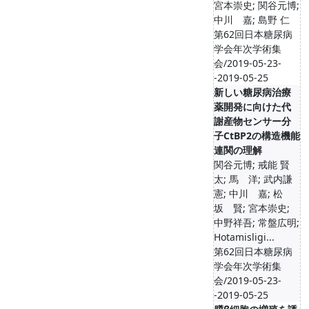
宮本崇史; 関谷元博;
中川 嘉; 島野 仁
第62回日本糖尿病
学会年次学術集
会/2019-05-23-
-2019-05-25
新しい糖尿病治療
薬開発に向けた代
謝産物センサー分
子CtBP2の構造機能
連関の理解
関谷元博; 戒能 賢
太; 馬 洋; 武内謙
憲; 中川 嘉; 松
坂 賢; 宮本崇史;
中野祥吾; 常盤広明;
Hotamisligi...
第62回日本糖尿病
学会年次学術集
会/2019-05-23-
-2019-05-25