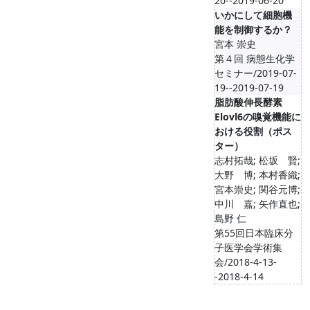
20--2019-06-20
いかにして細胞機
能を制御するか？
宮本 崇史
第４回 病態生化学
セミナー/2019-07-
19--2019-07-19
脂肪酸伸長酵素
Elovl6の嗅覚機能に
おける役割（ポス
ター）
志村拓哉; 松坂 賢;
大野 博; 本村香織;
宮本崇史; 関谷元博;
中川 嘉; 矢作直也;
島野 仁
第55回日本臨床分
子医学会学術集
会/2018-4-13-
-2018-4-14