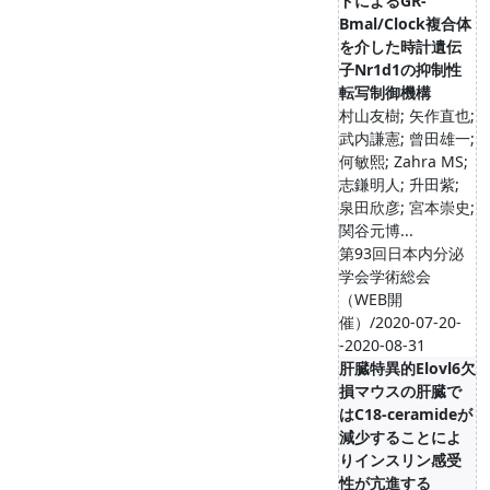
ドによるGR-
Bmal/Clock複合体
を介した時計遺伝
子Nr1d1の抑制性
転写制御機構
村山友樹; 矢作直也;
武内謙憲; 曾田雄一;
何敏熙; Zahra MS;
志鎌明人; 升田紫;
泉田欣彦; 宮本崇史;
関谷元博...
第93回日本内分泌
学会学術総会
（WEB開
催）/2020-07-20-
-2020-08-31
肝臓特異的Elovl6欠
損マウスの肝臓で
はC18-ceramideが
減少することによ
りインスリン感受
性が亢進する