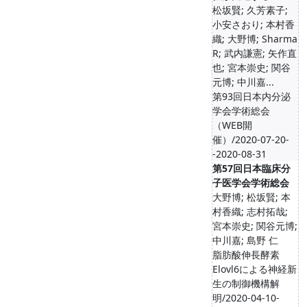
松坂賢; 久芳素子;
小安さおり; 本村香
織; 大野博; Sharma
R; 武内謙憲; 矢作直
也; 宮本崇史; 関谷
元博; 中川嘉...
第93回日本内分泌
学会学術総会
（WEB開
催）/2020-07-20-
-2020-08-31
第57回日本臨床分
子医学会学術総会
大野博; 松坂賢; 本
村香織; 志村拓哉;
宮本崇史; 関谷元博;
中川嘉; 島野 仁
脂肪酸伸長酵素
Elovl6による神経新
生の制御機構解
明/2020-04-10-