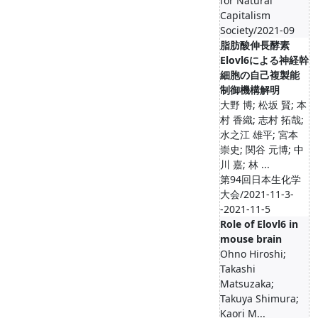
for Natural
Capitalism
Society/2021-09
脂肪酸伸長酵素
Elovl6による神経幹
細胞の自己複製能
制御機構解明
大野 博; 松坂 賢; 本
村 香織; 志村 拓哉;
水之江 雄平; 宮本
崇史; 関谷 元博; 中
川 嘉; 林 ...
第94回日本生化学
大会/2021-11-3-
-2021-11-5
Role of Elovl6 in
mouse brain
Ohno Hiroshi;
Takashi
Matsuzaka;
Takuya Shimura;
Kaori M...