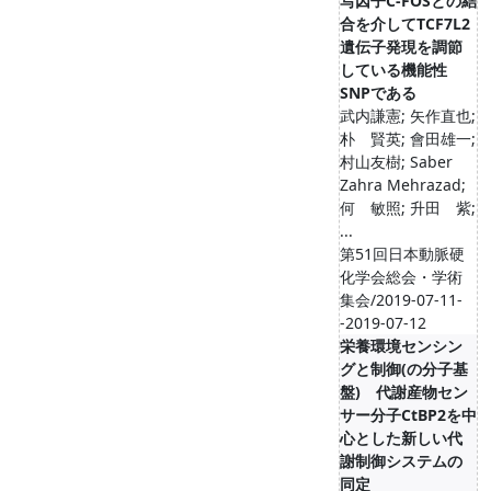
写因子C-FOSとの結
合を介してTCF7L2
遺伝子発現を調節
している機能性
SNPである
武内謙憲; 矢作直也;
朴 賢英; 會田雄一;
村山友樹; Saber
Zahra Mehrazad;
何 敏照; 升田 紫;
...
第51回日本動脈硬
化学会総会・学術
集会/2019-07-11-
-2019-07-12
栄養環境センシン
グと制御(の分子基
盤) 代謝産物セン
サー分子CtBP2を中
心とした新しい代
謝制御システムの
同定