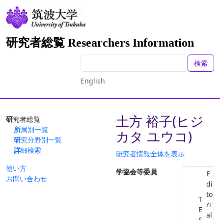
研究者総覧 Researchers Information
検索
English
土方 裕子(ヒジ
研究者総覧
所属別一覧
カタ ユウコ)
研究分野別一覧
詳細検索
研究者情報全体を表示
使い方
学協会等委員
E
お問い合わせ
di
to
T
ri
E
al
S