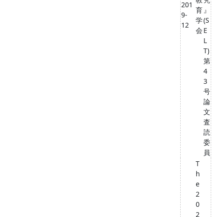
201
育
』
9-
学
(S
12
会
E
L
T)
第
4
3
号
論
文
査
読
委
員
T
h
e
2
0
2