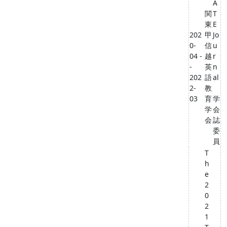
A
関
T
東
E
202
甲
Jo
0-
信
u
04 -
越
r
-
英
n
202
語
al
2-
教
03
育
学
学
会
会
誌
委
員
T
h
e
2
0
2
1