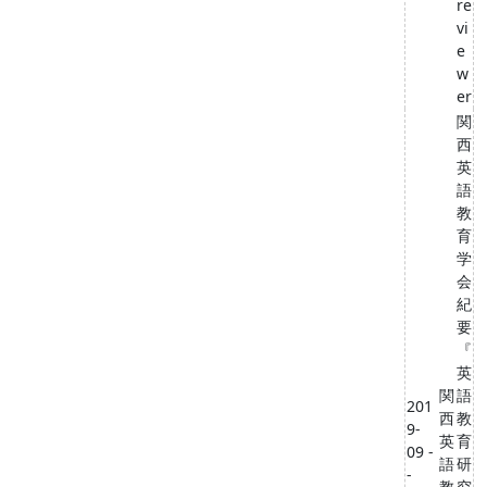
re
vi
e
w
er
関
西
英
語
教
育
学
会
紀
要
『
英
関
語
201
西
教
9-
英
育
09 -
語
研
-
教
究