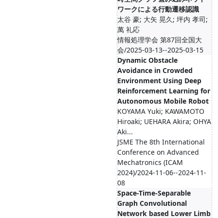
ワークによる行動遷移認識
太谷 豪; 大矢 晃久; 坪内 孝司;
萬 礼応
情報処理学会 第87回全国大
会/2025-03-13--2025-03-15
Dynamic Obstacle
Avoidance in Crowded
Environment Using Deep
Reinforcement Learning for
Autonomous Mobile Robot
KOYAMA Yuki; KAWAMOTO
Hiroaki; UEHARA Akira; OHYA
Aki...
JSME The 8th International
Conference on Advanced
Mechatronics (ICAM
2024)/2024-11-06--2024-11-
08
Space-Time-Separable
Graph Convolutional
Network based Lower Limb