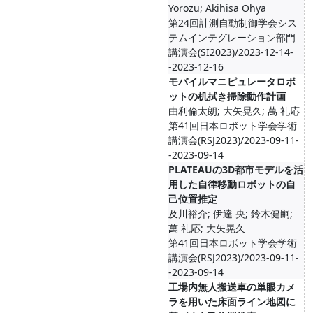
Yorozu; Akihisa Ohya
第24回計測自動制御学会シス
テムインテグレーション部門
講演会(SI2023)/2023-12-14-
-2023-12-16
モバイルマニピュレータロボ
ットの机拭き掃除動作計画
由利倫太朗; 大矢晃久; 萬 礼応
第41回日本ロボット学会学術
講演会(RSJ2023)/2023-09-11-
-2023-09-14
PLATEAUの3D都市モデルを活
用した自律移動ロボットの自
己位置推定
及川裕介; 伊達 央; 鈴木健嗣;
萬 礼応; 大矢晃久
第41回日本ロボット学会学術
講演会(RSJ2023)/2023-09-11-
-2023-09-14
工場内無人搬送車の単眼カメ
ラを用いた床面ライン地図に