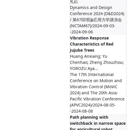
礼応
Dynamics and Design
Conference 2024 (D&D2024)
/ 第67回理論応用力学講演会
(NCTAM67)/2024-09-03-
-2024-09-06
Vibration Response
Characteristics of Red
Jujube Trees
Huang Anxiang; Yu
Chenhao; Zheng Zhouzhou;
YOROZU Aya...
The 17th International
Conference on Motion and
Vibration Control (MoViC
2024) and The 20th Asia-
Pacific Vibration Conference
(APVC2024)/2024-08-05-
-2024-08-08
Path planning with
switchback in narrow space
for agricultural robot