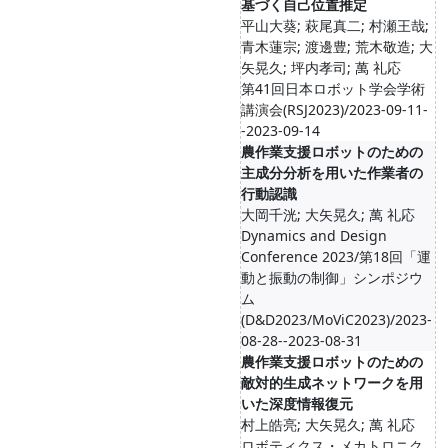
基づく自己位置推定
平山大葵; 萩尾真二; 村瀬王哉;
青木蓮宗; 渡邊豊; 荒木敬造; 大
矢晃久; 坪内孝司; 萬 礼応
第41回日本ロボット学会学術
講演会(RSJ2023)/2023-09-11-
-2023-09-14
農作業支援ロボットのための
主成分分析を用いた作業者の
行動認識
大岡千洸; 大矢晃久; 萬 礼応
Dynamics and Design
Conference 2023/第18回「運
動と振動の制御」シンポジウ
ム
(D&D2023/MoViC2023)/2023-
08-28--2023-08-31
農作業支援ロボットのための
敵対的生成ネットワークを用
いた深度情報復元
村上皓亮; 大矢晃久; 萬 礼応
ロボティクス・メカトロニク