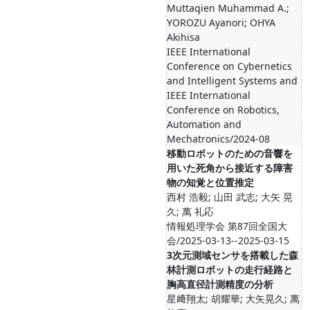
Muttaqien Muhammad A.;
YOROZU Ayanori; OHYA
Akihisa
IEEE International
Conference on Cybernetics
and Intelligent Systems and
IEEE International
Conference on Robotics,
Automation and
Mechatronics/2024-08
移動ロボットのための音響を
用いた死角から接近する障害
物の知覚と位置推定
西村 浩毅; 山田 武志; 大矢 晃
久; 萬 礼応
情報処理学会 第87回全国大
会/2025-03-13--2025-03-15
3次元測域センサを搭載した森
林計測ロボットの走行経路と
胸高直径計測精度の分析
星﨑翔太; 胡耀華; 大矢晃久; 萬