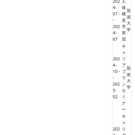
202
人
4-
体
筑
07 -
構
波
-
造
大
202
学
学
4-
実
07
習
キ
ャ
202
リ
4-
ア
筑
10 -
プ
波
-
ラ
大
202
ン
学
5-
セ
02
ミ
ナ
ー
キ
ャ
202
リ