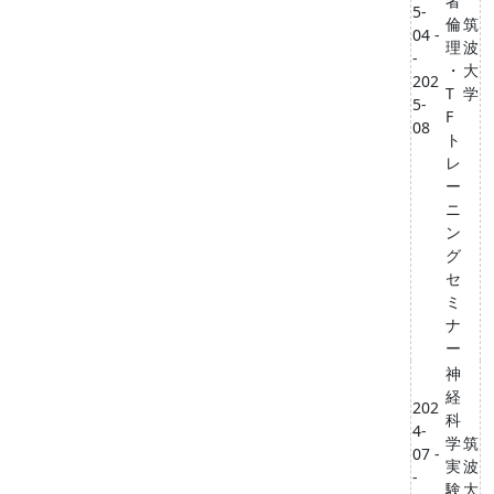
者
5-
倫
筑
04 -
理
波
-
・
大
202
T
学
5-
F
08
ト
レ
ー
ニ
ン
グ
セ
ミ
ナ
ー
神
経
202
科
4-
学
筑
07 -
実
波
-
験
大