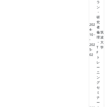
ラ
ン
・
研
究
202
者
4-
倫
筑
10 -
理
波
-
・
大
202
T
学
5-
F
02
ト
レ
ー
ニ
ン
グ
セ
ミ
ナ
ー