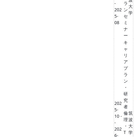
-
ラ
大
202
ン
学
5-
セ
08
ミ
ナ
ー
キ
ャ
リ
ア
プ
ラ
ン
・
研
究
202
者
5-
倫
筑
10 -
理
波
-
・
大
202
T
学
6-