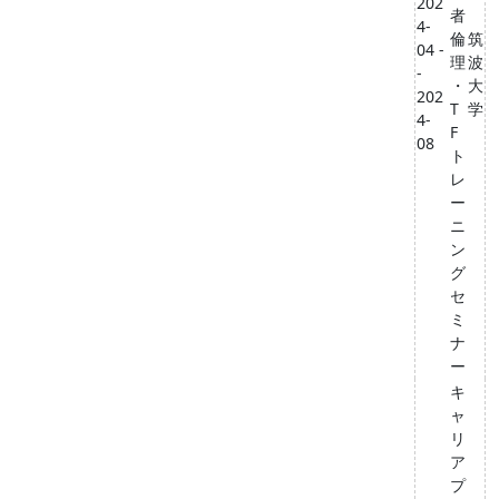
202
者
4-
倫
筑
04 -
理
波
-
・
大
202
T
学
4-
F
08
ト
レ
ー
ニ
ン
グ
セ
ミ
ナ
ー
キ
ャ
リ
ア
プ