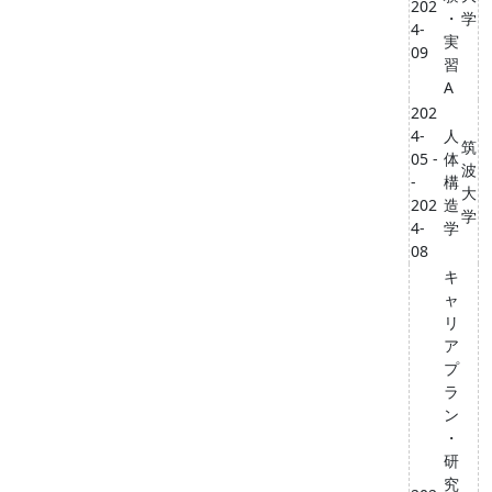
202
・
学
4-
実
09
習
A
202
4-
人
筑
05 -
体
波
-
構
大
202
造
学
4-
学
08
キ
ャ
リ
ア
プ
ラ
ン
・
研
究