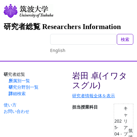
研究者総覧 Researchers Information
検索
English
岩田 卓(イワタ
研究者総覧
所属別一覧
スグル)
研究分野別一覧
詳細検索
研究者情報全体を表示
使い方
担当授業科目
キ
お問い合わせ
ャ
202
リ
5-
ア
筑
04 -
プ
波