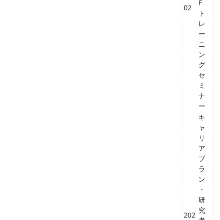
F
02
ト
レ
ー
ニ
ン
グ
セ
ミ
ナ
ー
キ
ャ
リ
ア
プ
ラ
ン
・
研
究
202