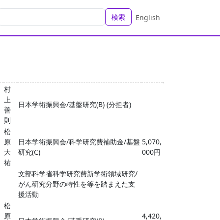
検索
English
村
上
日本学術振興会/基盤研究(B) (分担者)
善
則
松
原
日本学術振興会/科学研究費補助金/基盤
5,070,
大
研究(C)
000円
祐
文部科学省科学研究費新学術領域研究/
がん研究分野の特性を等を踏まえた支
援活動
松
原
4,420,