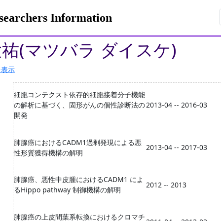
rchers Information
大祐(マツバラ ダイスケ)
を表示
細胞コンテクスト依存的細胞接着分子機能
の解析に基づく、固形がんの個性診断法の
2013-04 -- 2016-03
開発
肺腺癌におけるCADM1過剰発現による悪
2013-04 -- 2017-03
性形質獲得機構の解明
肺腺癌、悪性中皮腫におけるCADM1 によ
2012 -- 2013
るHippo pathway 制御機構の解明
肺腺癌の上皮間葉系転換におけるクロマチ