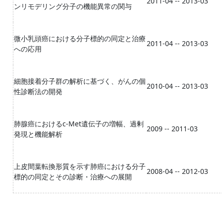
2011-04 -- 2013-03
ンリモデリング分子の機能異常の関与
微小乳頭癌における分子標的の同定と治療
2011-04 -- 2013-03
への応用
細胞接着分子群の解析に基づく、がんの個
2010-04 -- 2013-03
性診断法の開発
肺腺癌におけるc-Met遺伝子の増幅、過剰
2009 -- 2011-03
発現と機能解析
上皮間葉転換形質を示す肺癌における分子
2008-04 -- 2012-03
標的の同定とその診断・治療への展開