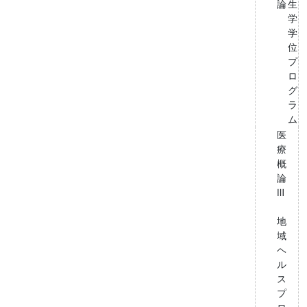
論
生
学
学
位
プ
ロ
グ
ラ
ム
医
療
概
論
Ⅲ
地
域
ヘ
ル
ス
プ