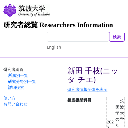
研究者総覧 Researchers Information
検索
English
新田 千枝(ニッ
研究者総覧
所属別一覧
タ チエ)
研究分野別一覧
詳細検索
研究者情報全体を表示
使い方
担当授業科目
筑
お問い合わせ
医
波
学
大
の
学
202
た
3-