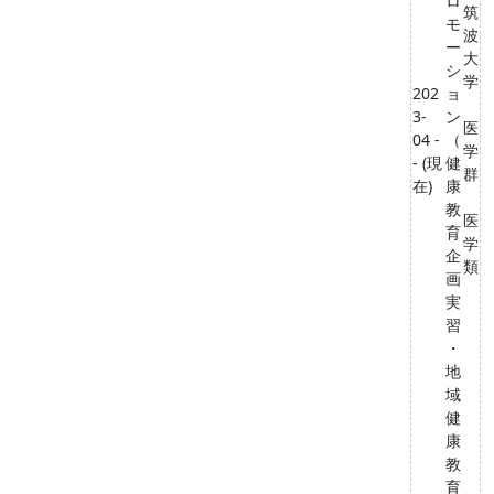
ロ
筑
モ
波
ー
大
シ
学
202
ョ
3-
ン
医
04 -
（
学
- (現
健
群
在)
康
教
医
育
学
企
類
画
実
習
・
地
域
健
康
教
育