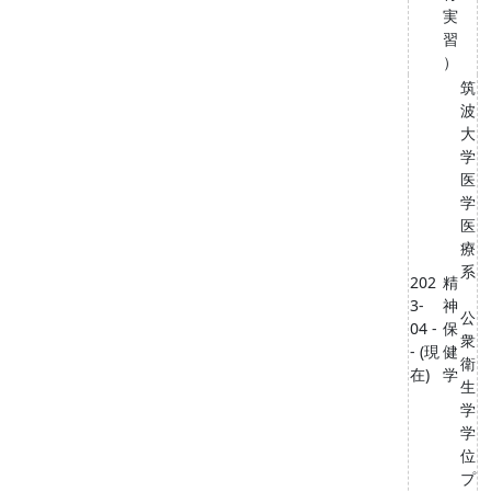
実
習
）
筑
波
大
学
医
学
医
療
系
202
精
3-
神
公
04 -
保
衆
- (現
健
衛
在)
学
生
学
学
位
プ