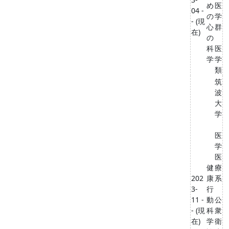
め
医
04 -
の
学
- (現
心
群
在)
の
科
医
学
学
類
筑
波
大
学
医
学
医
健
療
202
康
系
3-
行
11 -
動
公
- (現
科
衆
在)
学
衛