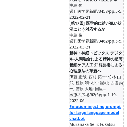
中島 俊
週刊医学界新聞/3458/pp.5-5,
2022-02-21
[第17回] 医学的に益が低い状
況にどう対応するか
中島 俊
週刊医学界新聞/3462/pp.5-5,
2022-03-21
精神・神経トピックス デジタ
ル-人間融合による精神の超高
精細ケア人工 知能技術による
心理療法の革新へ
伊藤 正哉; 西村 拓一; 竹林 由
武; 樫原 潤; 村中 誠司; 古徳 純
一; 菅原 大地; 国里...
医療の広場/62(6)/pp.1-10,
2022-06
Emotion-injecting prompt
for large language model
chatbot
Muranaka Seiji; Fukatsu