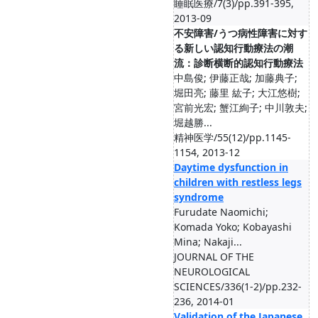
睡眠医療/7(3)/pp.391-395,
2013-09
不安障害/うつ病性障害に対す
る新しい認知行動療法の潮
流：診断横断的認知行動療法
中島俊; 伊藤正哉; 加藤典子;
堀田亮; 藤里 紘子; 大江悠樹;
宮前光宏; 蟹江絢子; 中川敦夫;
堀越勝...
精神医学/55(12)/pp.1145-
1154, 2013-12
Daytime dysfunction in
children with restless legs
syndrome
Furudate Naomichi;
Komada Yoko; Kobayashi
Mina; Nakaji...
JOURNAL OF THE
NEUROLOGICAL
SCIENCES/336(1-2)/pp.232-
236, 2014-01
Validation of the Japanese