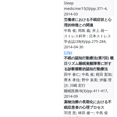
Sleep
medicine/15(3)/pp.371-4,
2014-03
労働者における不眠症状と心
理的特徴との関連
中島 俊; 岡島 義; 井上 雄一
ストレス科学 : 日本ストレス
学会誌/28(4)/pp.275-284,
2014-04-30
CiNii
不眠の認知行動療法(第7回) 概
日リズム睡眠覚醒障害に対す
る診断横断的認知行動療法
田中 春仁; 中島 俊; 梶田 梨加;
齊木 孝佳; 野中 泉美; 伊藤 理
沙; 川嶋 宏行
睡眠医療/8(3)/pp.411-417,
2014-09
薬物治療の長期化における不
眠症患者の心理プロセス
羽澄 恵; 林田 健一; 中島 俊