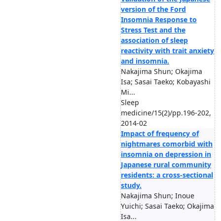
version of the Ford
Insomnia Response to
Stress Test and the
association of sleep
reactivity with trait anxiety
and insomnia.
Nakajima Shun; Okajima
Isa; Sasai Taeko; Kobayashi
Mi...
Sleep
medicine/15(2)/pp.196-202,
2014-02
Impact of frequency of
nightmares comorbid with
insomnia on depression in
Japanese rural community
residents: a cross-sectional
study.
Nakajima Shun; Inoue
Yuichi; Sasai Taeko; Okajima
Isa...