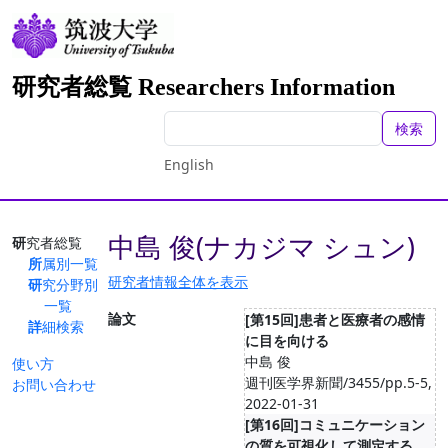
研究者総覧 Researchers Information
検索
English
中島 俊(ナカジマ シュン)
研究者総覧
所属別一覧
研究者情報全体を表示
研究分野別
一覧
論文
[第15回]患者と医療者の感情
詳細検索
に目を向ける
中島 俊
使い方
週刊医学界新聞/3455/pp.5-5,
お問い合わせ
2022-01-31
[第16回]コミュニケーション
の質を可視化して測定する