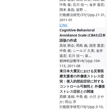
中島 俊; 石川 信一; 金井 嘉宏;
岡本 泰昌; 坂野 ...
行動療法研究/37(1)/pp.21-31,
2011-01
CiNii
Cognitive-Behavioral
Avoidance Scale (CBAS)日本
語版の作成
高垣 耕企; 岡島 義; 国里 愛彦;
中島 俊; シールズ 久美; 金井
嘉宏; 石川 信一; 坂...
精神科診断学/4(1)/pp.104-
113, 2011-08
東日本大震災における災害医
療支援者の外傷後ストレス症
状：侵入的想起症状に対する
コントロール可能性と 外傷後
ストレス症状との関連
西郷 達雄; 中島 俊; 小川 さや
か; 田山 淳
行動医学研究/19(1)/pp.3-10,