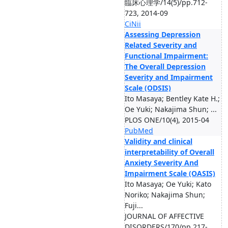
臨床心理学/14(5)/pp.712-
723, 2014-09
CiNii
Assessing Depression
Related Severity and
Functional Impairment:
The Overall Depression
Severity and Impairment
Scale (ODSIS)
Ito Masaya; Bentley Kate H.;
Oe Yuki; Nakajima Shun; ...
PLOS ONE/10(4), 2015-04
PubMed
Validity and clinical
interpretability of Overall
Anxiety Severity And
Impairment Scale (OASIS)
Ito Masaya; Oe Yuki; Kato
Noriko; Nakajima Shun;
Fuji...
JOURNAL OF AFFECTIVE
DISORDERS/170/pp.217-