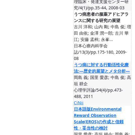
理臨床・発達支援センター研
究/4(1)/pp.35-44, 2008-03
うつ病患者の服薬アドヒアラ
ンスに関する研究の展望
古川 洋和; 山内 剛; 中島 俊; 増
田 由依; 金澤 潤一郎; 古川 華
江; 安藤 孟梓; 永峯...
日本心療内科学会
誌/13(3)/pp.175-180, 2009-
08
うつ病に対する行動活性化療
法:―歴史的展望とメタ分析―
岡島 義; 国里 愛彦; 中島 俊; 高
垣 耕企
心理学評論/54(4)/pp.473-
488, 2011
CiNii
日本語版Environmental
Reward Observation
Scale(EROS)の作成と信頼
性・妥当性の検討
国里 愛彦; 高垣 耕企; 岡島 義;