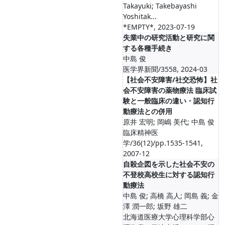
Takayuki; Takebayashi
Yoshitak...
*EMPTY*, 2023-07-19
失業中の研究活動と研究に関
する各種手続き
中島 俊
医学界新聞/3558, 2024-03
【社会不安障害/社交恐怖】社
会不安障害の薬物療法 臨床試
験と一般臨床の違い・認知行
動療法との併用
原井 宏明; 岡嶋 美代; 中島 俊
臨床精神医
学/36(12)/pp.1535-1541,
2007-12
自殺企図を示した社会不安の
不登校高校生に対する認知行
動療法
中島 俊; 高橋 高人; 岡島 義; 金
澤 潤一郎; 坂野 雄二
北海道医療大学心理科学部心