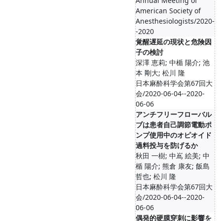
Annual Meeting of
American Society of
Anesthesiologists/2020-
-2020
覚醒遅延の現状と危険因
子の検討
深澤 恵莉; 中楯 陽介; 池
本 剛大; 松川 隆
日本麻酔科学会第67回大
会/2020-06-04--2020-
06-06
アンチフリーフローバル
ブは患者自己調節電動ポ
ンプ使用中のオピオイド
過料投与を防げるか
秋田 一樹; 中嶌 絵美; 中
楯 陽介; 熊倉 康友; 飯島
哲也; 松川 隆
日本麻酔科学会第67回大
会/2020-06-04--2020-
06-06
偶発的硬膜穿刺に影響を