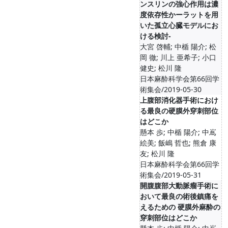
ンスリンの強心作用は濃
度依存性かーラットを用
いた孤立心臓モデルにお
ける検討-
大宮 啓輔; 中楯 陽介; 松
岡 徹; 川上 亜希子; 小口
健史; 松川 隆
日本麻酔科学会第66回学
術集会/2019-05-30
上腹部消化器手術におけ
る最良の硬膜外穿刺部位
はどこか
懸本 歩; 中楯 陽介; 中嶌
絵美; 飯嶋 哲也; 熊倉 康
友; 松川 隆
日本麻酔科学会第66回学
術集会/2019-05-31
開腹腹部大動脈瘤手術に
おいて最良の術後鎮痛を
えるための 硬膜外麻酔の
穿刺部位はどこか