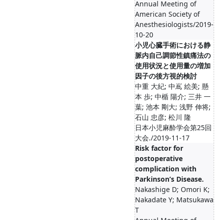
Annual Meeting of
American Society of
Anesthesiologists/2019-
10-20
小児心臓手術における静
脈内自己調節性鎮痛法の
使用状況と使用量の増加
因子の後方視的検討
中重 大紀; 中嶌 絵美; 懸
本 歩; 中楯 陽介; 三井 一
葉; 池本 剛大; 浅野 伸将;
石山 忠彦; 松川 隆
日本小児麻酔学会第25回
大会./2019-11-17
Risk factor for
postoperative
complication with
Parkinson’s Disease.
Nakashige D; Omori K;
Nakadate Y; Matsukawa
T