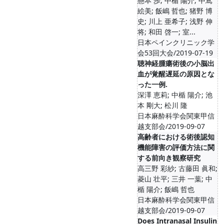
懸本 歩; 中楯 陽介; 中嶌
絵美; 飯嶋 哲也; 猪野 博
史; 川上 亜希子; 浅野 伸
将; 和田 啓一; 室...
日本ペインクリニック学
会53回大会/2019-07-19
聴神経腫瘍術後の小脳出
血が覚醒遅延の原因とな
った一例.
深澤 恵莉; 中楯 陽介; 池
本 剛大; 松川 隆
日本麻酔科学会関東甲信
越支部会/2019-09-07
高齢者における術後認知
機能障害の評価方法に関
する前向き観察研究
高三野 彩紗; 古藤田 眞和;
菱山 壮平; 三井 一葉; 中
楯 陽介; 飯嶋 哲也
日本麻酔科学会関東甲信
越支部会/2019-09-07
Does Intranasal Insulin