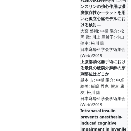
PI3k/Akt経路を介したイ
ンスリンの強心作用は濃
度依存性か―ラットを用
いた孤立心臓モデルにお
ける検討―
大宮 啓輔; 中楯 陽介; 松
岡 徹; 川上 亜希子; 小口
健史; 松川 隆
日本麻酔科学会学術集会
(Web)/2019
上腹部消化器手術におけ
る最良の硬膜外麻酔の穿
刺部位はどこか
懸本 歩; 中楯 陽介; 中嶌
絵美; 飯嶋 哲也; 熊倉 康
友; 松川 隆
日本麻酔科学会学術集会
(Web)/2019
Intranasal insulin
prevents anesthesia-
induced cognitive
impairment in juvenile