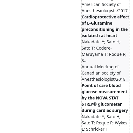
American Society of
Anesthesiologists/2017
Cardioprotective effect
of L-Glutamine
preconditioning in the
isolated rat heart
Nakadate Y; Sato H;
Sato T; Codere-
Maruyama T; Roque P;
S...
Annual Meeting of
Canadian society of
Anesthesiologist/2018
Point of care blood
glucose measurement
by the NOVA STAT
STRIP® glucometer
during cardiac surgery
Nakadate Y; Sato H;
Sato T; Roque P; Wykes
L; Schricker T