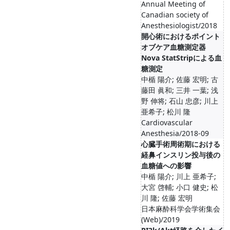
Annual Meeting of
Canadian society of
Anesthesiologist/2018
開心術におけるポイント
オブケア血糖測定器
Nova StatStripによる血
糖測定
中楯 陽介; 佐藤 宏明; 古
藤田 眞和; 三井 一葉; 浅
野 伸将; 石山 忠彦; 川上
亜希子; 松川 隆
Cardiovascular
Anesthesia/2018-09
心臓手術周術期における
経鼻インスリン投与後の
血糖値への影響
中楯 陽介; 川上 亜希子;
大宮 啓輔; 小口 健史; 松
川 隆; 佐藤 宏明
日本麻酔科学会学術集会
(Web)/2019