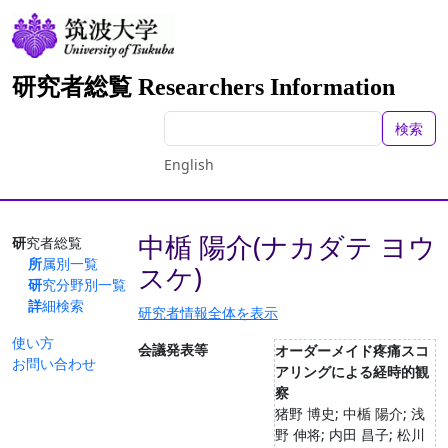
研究者総覧 Researchers Information
検索
English
中楯 陽介(ナカダテ ヨウ
研究者総覧
所属別一覧
スケ)
研究分野別一覧
詳細検索
研究者情報全体を表示
使い方
会議発表等
オーダーメイド疼痛スコ
お問い合わせ
アリングによる経時的観
察
猪野 博史; 中楯 陽介; 浅
野 伸将; 内田 昌子; 松川