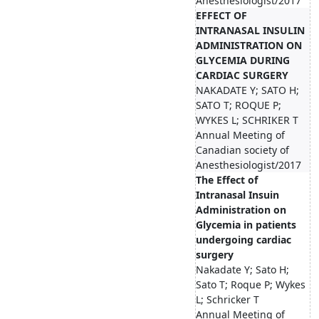
Anesthesiologist/2017
EFFECT OF
INTRANASAL INSULIN
ADMINISTRATION ON
GLYCEMIA DURING
CARDIAC SURGERY
NAKADATE Y; SATO H;
SATO T; ROQUE P;
WYKES L; SCHRIKER T
Annual Meeting of
Canadian society of
Anesthesiologist/2017
The Effect of
Intranasal Insuin
Administration on
Glycemia in patients
undergoing cardiac
surgery
Nakadate Y; Sato H;
Sato T; Roque P; Wykes
L; Schricker T
Annual Meeting of