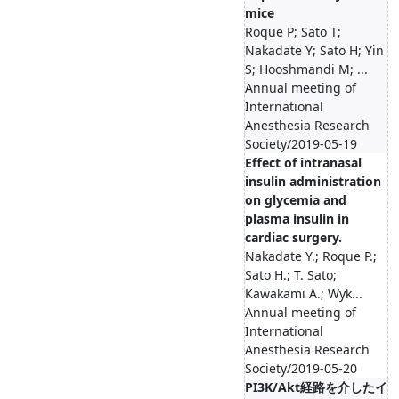
mice
Roque P; Sato T;
Nakadate Y; Sato H; Yin
S; Hooshmandi M; ...
Annual meeting of
International
Anesthesia Research
Society/2019-05-19
Effect of intranasal
insulin administration
on glycemia and
plasma insulin in
cardiac surgery.
Nakadate Y.; Roque P.;
Sato H.; T. Sato;
Kawakami A.; Wyk...
Annual meeting of
International
Anesthesia Research
Society/2019-05-20
PI3K/Akt経路を介したイ