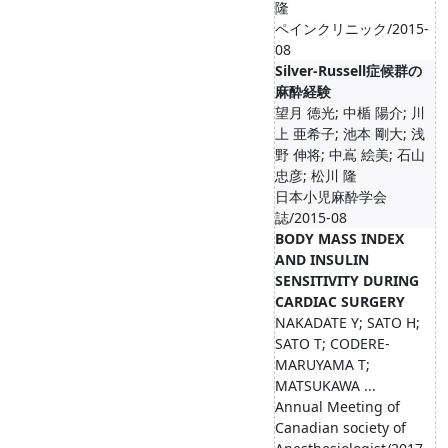
隆
ペインクリニック/2015-
08
Silver-Russell症候群の
麻酔経験
望月 徳光; 中楯 陽介; 川
上 亜希子; 池本 剛大; 浅
野 伸将; 中嶌 絵美; 石山
忠彦; 松川 隆
日本小児麻酔学会
誌/2015-08
BODY MASS INDEX
AND INSULIN
SENSITIVITY DURING
CARDIAC SURGERY
NAKADATE Y; SATO H;
SATO T; CODERE-
MARUYAMA T;
MATSUKAWA ...
Annual Meeting of
Canadian society of