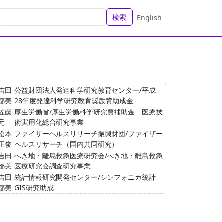
検索
English
吉田
公益財団法人発達科学研究教育センター/平成
都美
28年度発達科学研究教育奨励賞助成金
佐藤
厚生労働省/厚生労働科学研究費補助金 医療技
元
術実用化総合研究事業
松本
ファイザーヘルスリサーチ振興財団/ファイザー
正俊
ヘルスリサーチ（国内共同研究）
吉田
へき地・離島救急医療研究会/へき地・離島救急
都美
医療研究会調査研究事業
吉田
統計情報研究開発センター/シンフォニカ統計
都美
GIS研究助成