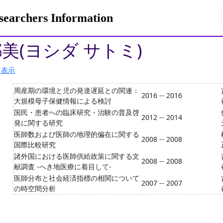
rchers Information
都美(ヨシダ サトミ)
を表示
周産期の環境と児の発達遅延との関連：
2016 -- 2016
大規模母子保健情報による検討
国民・患者への臨床研究・治験の普及啓
2012 -- 2014
発に関する研究
医師数および医師の地理的偏在に関する
2008 -- 2008
国際比較研究
諸外国における医師供給政策に関する文
2008 -- 2008
献調査 ‐へき地医療に着目して‐
医師分布と社会経済指標の相関について
2007 -- 2007
の時空間分析