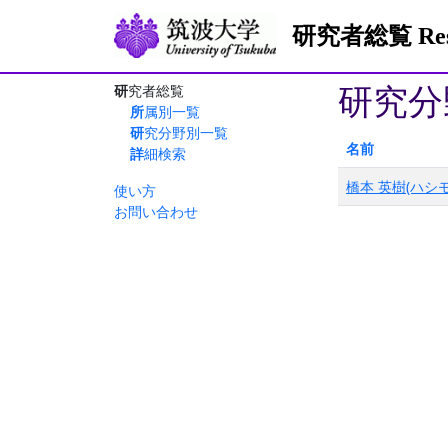
研究者総覧 Resea
研究分
研究者総覧
所属別一覧
研究分野別一覧
名前
詳細検索
橋本 英樹(ハシモ
使い方
お問い合わせ