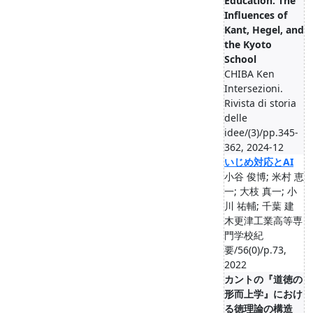
Education. The
Influences of
Kant, Hegel, and
the Kyoto
School
CHIBA Ken
Intersezioni.
Rivista di storia
delle
idee/(3)/pp.345-
362, 2024-12
いじめ対応とAI
小谷 俊博; 米村 恵
一; 大枝 真一; 小
川 祐輔; 千葉 建
木更津工業高等専
門学校紀
要/56(0)/p.73,
2022
カントの『道徳の
形而上学』におけ
る徳理論の構造