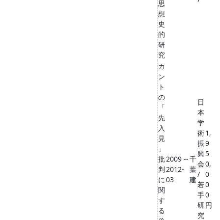
思
想
史
的
研
究
カ
ン
ト
の
日
「
本
先
学
入
術
1,
見
振
9
」
興
5
批
2009 --
千
会
0,
判
2012-
葉
/
0
に
03
建
若
0
関
手
0
す
研
円
る
究