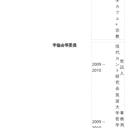
学
カ
フ
ェ
×
宗
教
学協会等委員
現
代
カ
世
2009 --
ン
話
2010
ト
人
研
究
会
筑
波
大
学
事
哲
務
2009 --
学
局
2010