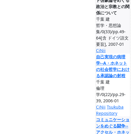
ト啓蒙論をめぐる
政治と宗教との関
係について
千葉 建
哲学・思想論
集/0(33)/pp.49-
64[含 ドイツ語文
要旨], 2007-01
CiNii
自己実現の病理
学--A・ホネット
の社会哲学におけ
る承認論の射程
千葉 建
倫理
学/0(22)/pp.29-
39, 2006-01
CiNii
Tsukuba
Repository
コミュニケーショ
ンをめぐる闘争--
アクセル・ホネッ