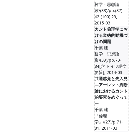
哲学・思想論
叢/(33)/pp.(87)
42-(100) 29,
2015-03
カント倫理学にお
ける道徳的動機づ
けの問題
千葉 建
哲学・思想論
集/(39)/pp.73-
84[含 ドイツ語文
要旨], 2014-03
共通感覚と先入見
―アーレント判断
論におけるカント
的要素をめぐって
―
千葉 建
『倫理
学』/(27)/p.71-
81, 2011-03