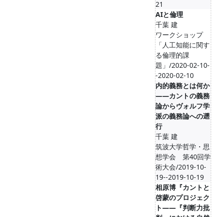
21
AIと倫理
千葉 建
ワークショップ
「人工知能に関す
る倫理的課
題」/2020-02-10-
-2020-02-10
内的義務とは何か
――カントの義務
論からヴォルフ学
派の義務論への遡
行
千葉 建
筑波大学哲学・思
想学会 第40回学
術大会/2019-10-
19--2019-10-19
相原博『カントと
啓蒙のプロジェク
ト――『判断力批