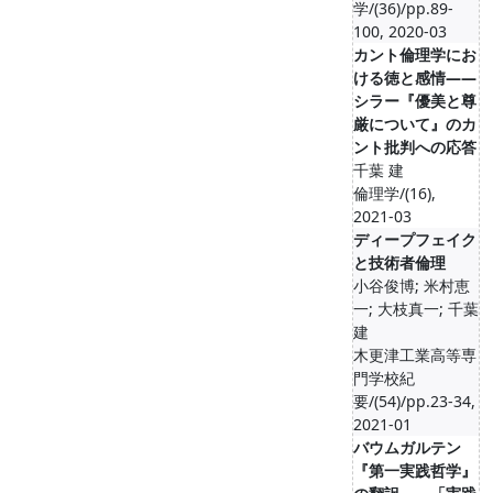
学/(36)/pp.89-
100, 2020-03
カント倫理学にお
ける徳と感情――
シラー『優美と尊
厳について』のカ
ント批判への応答
千葉 建
倫理学/(16),
2021-03
ディープフェイク
と技術者倫理
小谷俊博; 米村恵
一; 大枝真一; 千葉
建
木更津工業高等専
門学校紀
要/(54)/pp.23-34,
2021-01
バウムガルテン
『第一実践哲学』