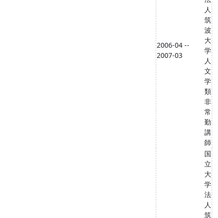
人
筑
波
大
2006-04 --
学
2007-03
人
文
学
類
非
常
勤
講
師
国
立
大
学
法
人
筑