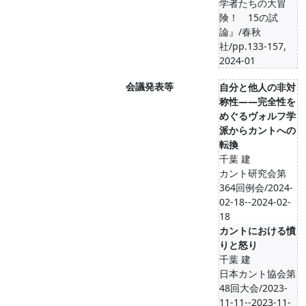
学者たちの大冒
険！ 15の試
論』/春秋
社/pp.133-157,
2024-01
会議発表等
自分と他人の非対
称性――完全性を
めぐるヴォルフ学
派からカントへの
転換
千葉 建
カント研究会第
364回例会/2024-
02-18--2024-02-
18
カントにおける憤
りと怒り
千葉 建
日本カント協会第
48回大会/2023-
11-11--2023-11-