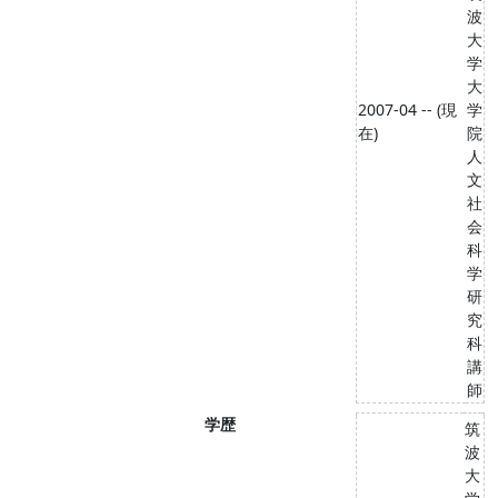
波
大
学
大
2007-04 -- (現
学
在)
院
人
文
社
会
科
学
研
究
科
講
師
学歴
筑
波
大