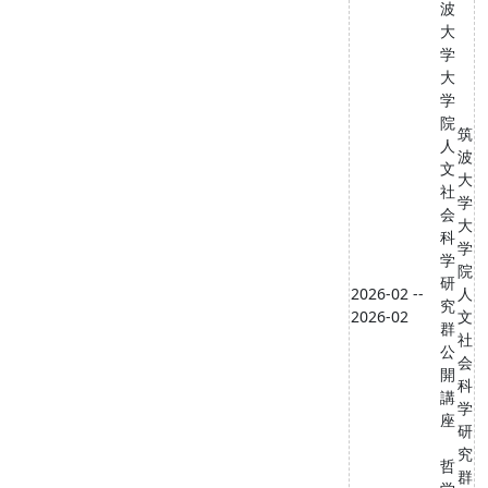
波
大
学
大
学
院
筑
人
波
文
大
社
学
会
大
科
学
学
院
研
2026-02 --
人
究
2026-02
文
群
社
公
会
開
科
講
学
座
研
究
哲
群