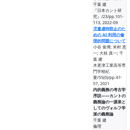
千葉 建
『日本カント研
究』/23/pp.101-
113, 2022-09
児童虐待防止のた
めの AI 利用の倫
理的問題について
小谷 俊博; 米村 恵
一; 大枝 真一; 千
葉 建
木更津工業高等専
門学校紀
要/55(0)/pp.47-
57, 2021
内的義務の考古学
序説――カントの
義務論の一源泉と
してのヴォルフ学
派の義務論
千葉 建
倫理