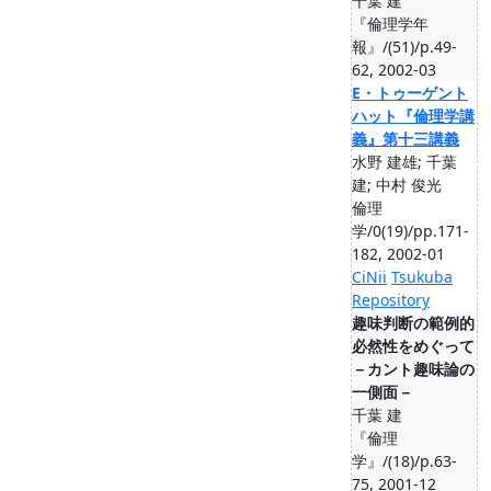
千葉 建
『倫理学年
報』/(51)/p.49-
62, 2002-03
E・トゥーゲント
ハット『倫理学講
義』第十三講義
水野 建雄; 千葉
建; 中村 俊光
倫理
学/0(19)/pp.171-
182, 2002-01
CiNii
Tsukuba
Repository
趣味判断の範例的
必然性をめぐって
－カント趣味論の
一側面－
千葉 建
『倫理
学』/(18)/p.63-
75, 2001-12