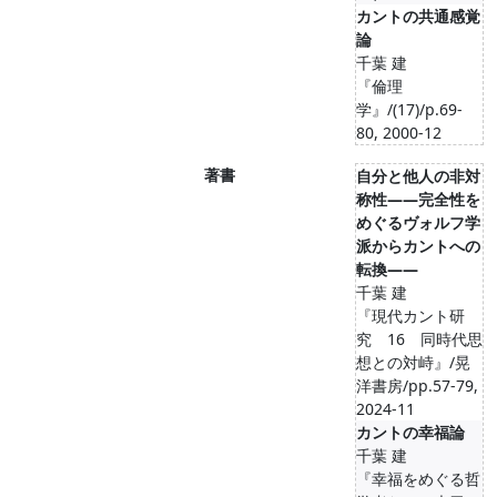
カントの共通感覚
論
千葉 建
『倫理
学』/(17)/p.69-
80, 2000-12
著書
自分と他人の非対
称性――完全性を
めぐるヴォルフ学
派からカントへの
転換――
千葉 建
『現代カント研
究 16 同時代思
想との対峙』/晃
洋書房/pp.57-79,
2024-11
カントの幸福論
千葉 建
『幸福をめぐる哲