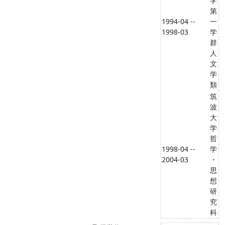
学
第
1994-04 --
一
1998-03
学
群
人
文
学
類
筑
波
大
学
哲
1998-04 --
学
2004-03
・
思
想
研
究
科