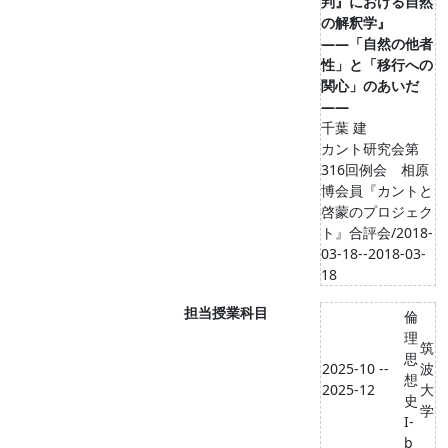
判』における自然
の解釈学』
――「自然の他者
性」と「移行への
関心」のあいだ
――
千葉 建
カント研究会第
316回例会 相原
博会員『カントと
啓蒙のプロジェク
ト』合評会/2018-
03-18--2018-03-
18
担当授業科目
倫
理
筑
思
2025-10 --
波
想
2025-12
大
史
学
I-
b