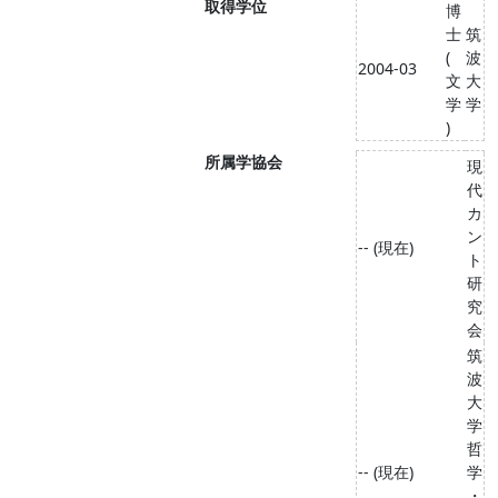
取得学位
博
士
筑
(
波
2004-03
文
大
学
学
)
所属学協会
現
代
カ
ン
-- (現在)
ト
研
究
会
筑
波
大
学
哲
-- (現在)
学
・