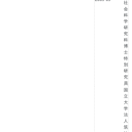
社
会
科
学
研
究
科
博
士
特
別
研
究
員
国
立
大
学
法
人
筑