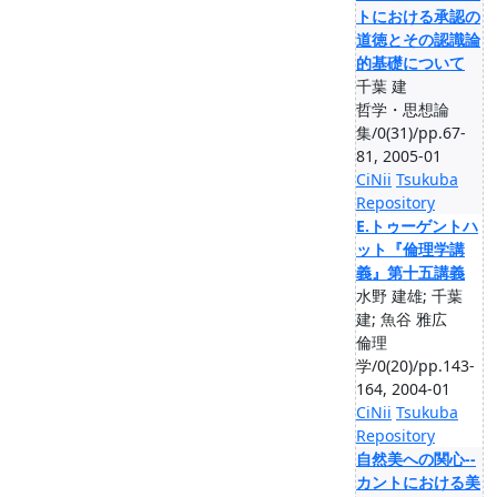
トにおける承認の
道徳とその認識論
的基礎について
千葉 建
哲学・思想論
集/0(31)/pp.67-
81, 2005-01
CiNii
Tsukuba
Repository
E.トゥーゲントハ
ット『倫理学講
義』第十五講義
水野 建雄; 千葉
建; 魚谷 雅広
倫理
学/0(20)/pp.143-
164, 2004-01
CiNii
Tsukuba
Repository
自然美への関心--
カントにおける美