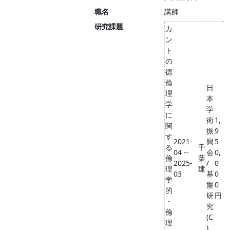
職名
講師
研究課題
カ
ン
ト
の
徳
倫
日
理
本
学
学
に
術
1,
関
振
9
す
2021-
興
5
る
千
04 --
会
0,
倫
葉
2025-
/
0
理
建
03
基
0
学
盤
0
的
研
円
・
究
倫
(C
理
)