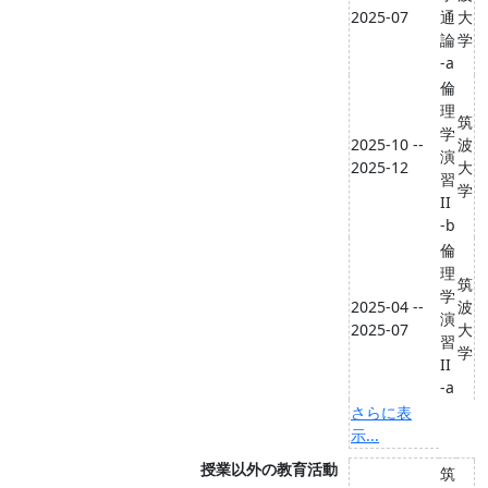
2025-07
通
大
論
学
-a
倫
理
筑
学
2025-10 --
波
演
2025-12
大
習
学
II
-b
倫
理
筑
学
2025-04 --
波
演
2025-07
大
習
学
II
-a
さらに表
示...
授業以外の教育活動
筑