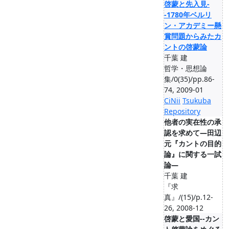
啓蒙と先入見-
-1780年ベルリ
ン・アカデミー懸
賞問題からみたカ
ントの啓蒙論
千葉 建
哲学・思想論
集/0(35)/pp.86-
74, 2009-01
CiNii
Tsukuba
Repository
他者の実在性の承
認を求めて―田辺
元『カントの目的
論』に関する一試
論―
千葉 建
『求
真』/(15)/p.12-
26, 2008-12
啓蒙と愛国--カン