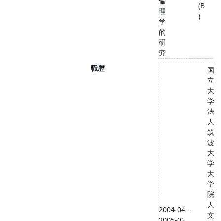
倫
(B
理
)
学
的
研
究
職歴
国
立
大
学
法
人
筑
波
大
学
大
学
院
人
2004-04 --
文
2005-03