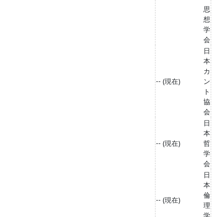
思
想
学
会
日
本
カ
-- (現在)
ン
ト
協
会
日
本
-- (現在)
哲
学
会
日
本
倫
-- (現在)
理
学