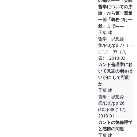
の翻訳――「実践
哲学についての序
論」から第一章第
一節「義務づけ一
般」まで――
千葉 建
哲学・思想論
集/(43)/pp.77（一
〇〇）-93（八
四）, 2018-03
カント倫理学にお
いて意志の弱さは
いかに して可能
か
千葉 建
哲学・思想論
叢/(36)/pp.26
(105)-38 (117),
2018-01
カントの徳倫理学
と感情の問題
千葉 建