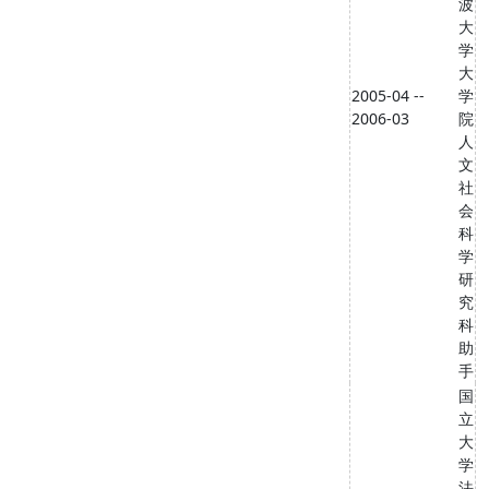
波
大
学
大
2005-04 --
学
2006-03
院
人
文
社
会
科
学
研
究
科
助
手
国
立
大
学
法