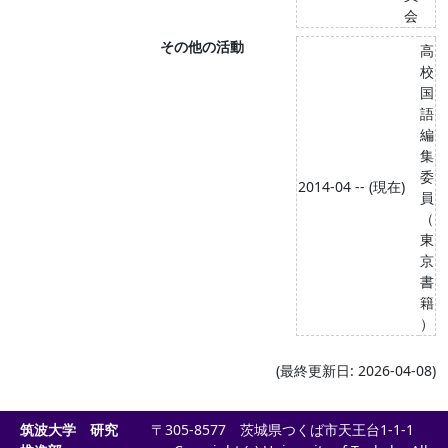
会
その他の活動
高
校
国
語
編
集
委
2014-04 -- (現在)
員
（
東
京
書
籍
）
(最終更新日: 2026-04-08)
筑波大学 研究
〒305-8577 茨城県つくば市天王台1-1-1