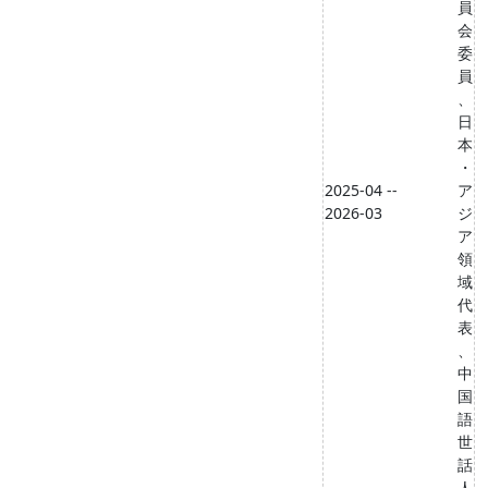
員
会
委
員
、
日
本
・
2025-04 --
ア
2026-03
ジ
ア
領
域
代
表
、
中
国
語
世
話
人