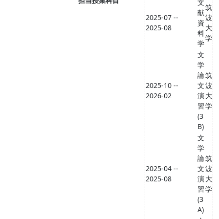
担当授業科目
文
筑
献
2025-07 --
波
資
2025-08
大
料
学
学
文
学
論
筑
2025-10 --
文
波
2026-02
演
大
習
学
(3
B)
文
学
論
筑
2025-04 --
文
波
2025-08
演
大
習
学
(3
A)