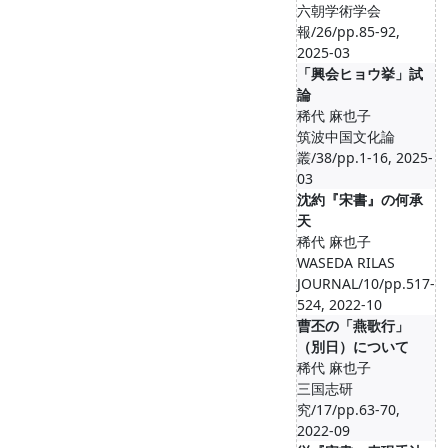
六朝学術学会
報/26/pp.85-92,
2025-03
「興会ヒョウ挙」試
論
稀代 麻也子
筑波中国文化論
叢/38/pp.1-16, 2025-
03
沈約『宋書』の何承
天
稀代 麻也子
WASEDA RILAS
JOURNAL/10/pp.517-
524, 2022-10
曹丕の「燕歌行」
（別日）について
稀代 麻也子
三国志研
究/17/pp.63-70,
2022-09