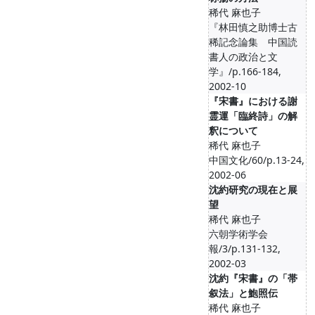
稀代 麻也子
『林田慎之助博士古
稀記念論集 中国読
書人の政治と文
学』/p.166-184,
2002-10
『宋書』における謝
霊運「臨終詩」の解
釈について
稀代 麻也子
中国文化/60/p.13-24,
2002-06
沈約研究の現在と展
望
稀代 麻也子
六朝学術学会
報/3/p.131-132,
2002-03
沈約『宋書』の「帯
叙法」と鮑照伝
稀代 麻也子