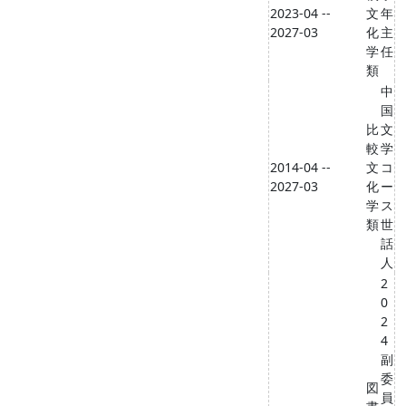
2023-04 --
文
年
2027-03
化
主
学
任
類
中
国
比
文
較
学
2014-04 --
文
コ
2027-03
化
ー
学
ス
類
世
話
人
2
0
2
4
副
委
図
員