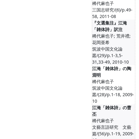
稀代麻也子
三国志研究/(6)/p.49-
58, 2011-08
『文選集注』江淹
「雑体詩」訳注
稀代麻也子; 荒井禮;
花岡亜希
筑波中国文化論
叢/(29)/p.1-3,5-
31,33-49, 2010-10
江淹「雑体詩」の陶
淵明
稀代麻也子
筑波中国文化論
叢/(28)/p.1-18, 2009-
10
江淹「雑体詩」の曹
丕
稀代麻也子
文藝言語研究 文藝
篇/(56)/p.1-19, 2009-