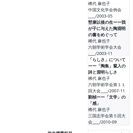
稀代 麻也子
中国文化学会例会
____/2003-05
嵆康以後の生ーー我
が子に与えた陶淵明
の書をめぐって
稀代 麻也子
六朝学術学会大会
____/2003-11
「らしさ」について
ーー「陶集」竄入の
詩と淵明らしさ
稀代 麻也子
六朝学術学会第１１
回大会____/2007-11
劉楨ーー「文学」の
「感」
稀代 麻也子
三国志学会第５回大
会____/2010-09