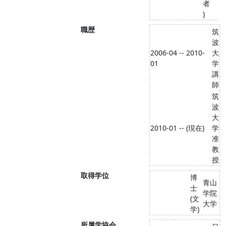
者
)
職歴
筑
波
2006-04 -- 2010-
大
01
学
講
師
筑
波
大
2010-01 -- (現在)
学
准
教
授
取得学位
博
青山
士
学院
(文
大学
学)
所属学協会