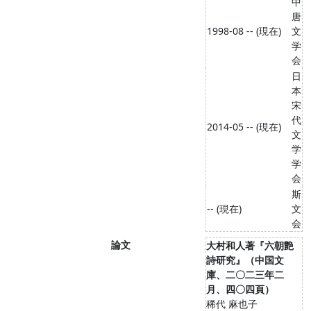
中
唐
1998-08 -- (現在)
文
学
会
日
本
宋
代
2014-05 -- (現在)
文
学
学
会
斯
-- (現在)
文
会
論文
大村和人著『六朝艶
詩研究』（中国文
庫、二〇二三年二
月、四〇四頁）
稀代 麻也子