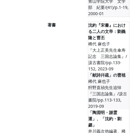
青山学院大学 文学
部 紀要/(41)/p.1-19,
2000-01
著書
沈約『宋書』におけ
る二人の文帝：劉義
隆と曹丕
稀代 麻也子
『大上正美先生傘寿
記念 三国志論集』/
汲古書院/pp.133-
152, 2023-09
「献詩幷疏」の曹植
稀代 麻也子
狩野直禎先生追悼
『三国志論集』/汲古
書院/pp.113-133,
2019-09
「陶淵明・謝霊
運」、「沈約・劉
勰」
井川義次他編著、稀