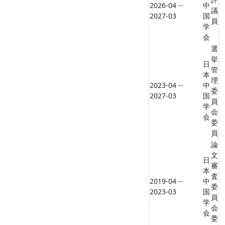
2026-04 --
中
議
2027-03
国
員
学
会
選
挙
日
管
本
理
2023-04 --
中
委
2027-03
国
員
学
会
会
委
員
論
文
日
審
本
査
2019-04 --
中
委
2023-03
国
員
学
会
会
委