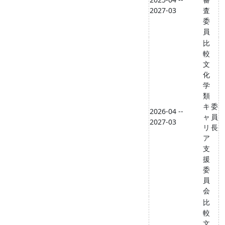
2027-03
査
委
員
比
較
文
化
学
類
キ
委
2026-04 --
ャ
員
2027-03
リ
長
ア
支
援
委
員
会
比
較
文