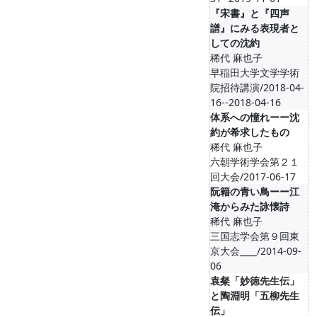
『宋書』と『四声
譜』にみる表現者と
しての沈約
稀代 麻也子
早稲田大学文学学術
院招待講演/2018-04-
16--2018-04-16
体系への憧れーー沈
約が希求したもの
稀代 麻也子
六朝学術学会第２１
回大会/2017-06-17
阮籍の青い鳥ーー江
淹からみた詠懐詩
稀代 麻也子
三国志学会第９回東
京大会____/2014-09-
06
袁粲「妙徳先生伝」
と陶淵明「五柳先生
伝」