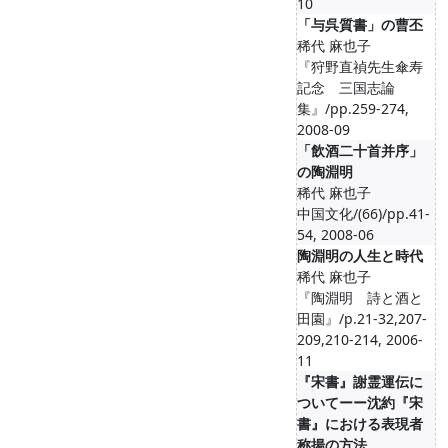
10
「与呉質書」の曹丕
稀代 麻也子
『狩野直禎先生傘寿
記念 三国志論
集』/pp.259-274,
2008-09
「飲酒二十首并序」
の陶淵明
稀代 麻也子
中国文化/(66)/pp.41-
54, 2008-06
陶淵明の人生と時代
稀代 麻也子
『陶淵明 詩と酒と
田園』/p.21-32,207-
209,210-214, 2006-
11
『宋書』謝霊運伝に
ついてーー沈約『宋
書』における表現者
称揚の方法