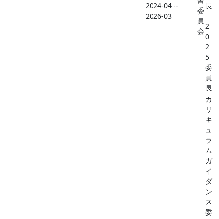
書
2024-04 --
長
委
2026-03
員
2
会
0
2
5
委
員
長
カ
リ
キ
ュ
ラ
ム
ガ
イ
ダ
ン
ス
委