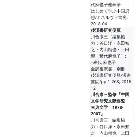
代麻也子他執筆
はじめて学ぶ中国思
想/ミネルヴァ書房,
2018-04
後漢書研究便覧
川合康三（編集協
力：谷口洋・永田知
之・内山精也・上田
望・稀代麻也子）;
+稀代 麻也子
全訳後漢書 別冊
後漢書研究便覧/汲古
書院/pp.1-268, 2016-
12
川合康三監修『中国
文学研究文献要覧
古典文学 1978-
2007』
川合康三（編集協
力：谷口洋・永田知
之・内山精也・上田