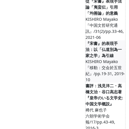
従『宋書』表現手法
論「夷蛮伝」引用
「均善論」的意義
KISHIRO Mayako
『中国文哲研究通
訊』/31(2)/pp.33-46,
2021-06
『宋書』的表現手
法：以「仏道別為一
家之学」為引線
KISHIRO Mayako
『移動：交会於五世
紀』/pp.19-31, 2019-
10
書評：浅見洋二・高
橋文治・谷口高志著
『皇帝のいる文学史:
中国文学概説』
稀代 麻也子
六朝学術学会
報/17/pp.43-49,
2016-3