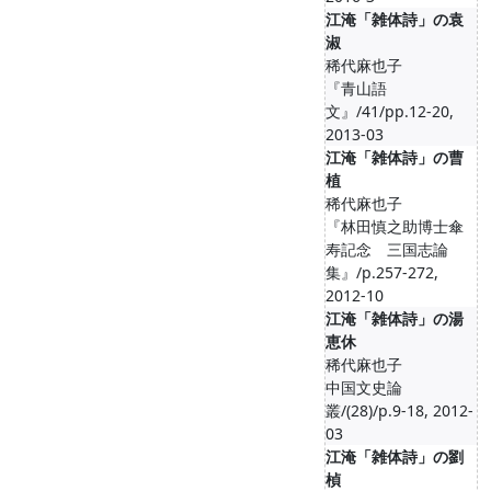
江淹「雑体詩」の袁
淑
稀代麻也子
『青山語
文』/41/pp.12-20,
2013-03
江淹「雑体詩」の曹
植
稀代麻也子
『林田慎之助博士傘
寿記念 三国志論
集』/p.257-272,
2012-10
江淹「雑体詩」の湯
恵休
稀代麻也子
中国文史論
叢/(28)/p.9-18, 2012-
03
江淹「雑体詩」の劉
楨