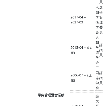
員
六
選
朝
挙
2017-04 --
学
管
2027-03
術
理
学
委
会
員
六
朝
評
2015-04 -- (現
学
議
在)
術
員
学
会
三
国
評
2006-07 -- (現
志
議
在)
学
員
会
学内管理運営業績
論
文
2025-04 --
審