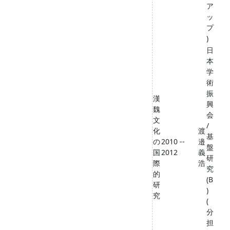
ア
ッ
プ
)
日
本
学
術
振
漢
興
魏
会
文
/
化
渡
基
の
2010 --
邉
盤
国
2012
義
研
際
浩
究
的
(B
研
)
究
(
分
担