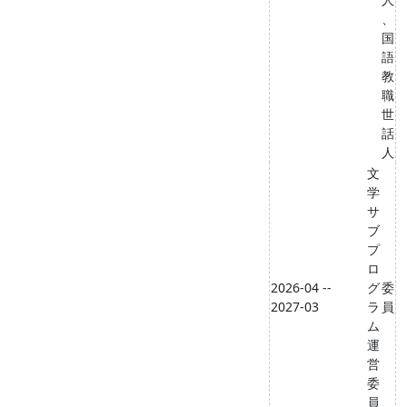
、
国
語
教
職
世
話
人
文
学
サ
ブ
プ
ロ
2026-04 --
グ
委
2027-03
ラ
員
ム
運
営
委
員