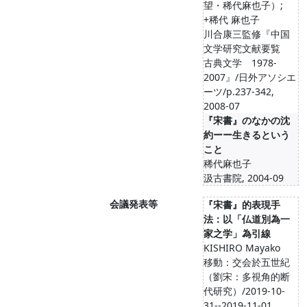
望・稀代麻也子）;
+稀代 麻也子
川合康三監修『中国
文学研究文献要覧
古典文学 1978-
2007』/日外アソシエ
ーツ/p.237-342,
2008-07
『宋書』のなかの沈
約ーー生きるという
こと
稀代麻也子
汲古書院, 2004-09
会議発表等
『宋書』的表現手
法：以「仏道別為一
家之学」為引線
KISHIRO Mayako
移動：交会於五世紀
（劉宋：多視角的断
代研究）/2019-10-
31--2019-11-01