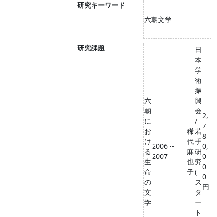
研究キーワード
六朝文学
研究課題
日
本
学
術
振
六
興
朝
会
2,
に
/
7
お
稀
若
8
け
代
手
2006 --
0,
る
麻
研
2007
0
生
也
究
0
命
子
(
0
の
ス
円
文
タ
学
ー
ト