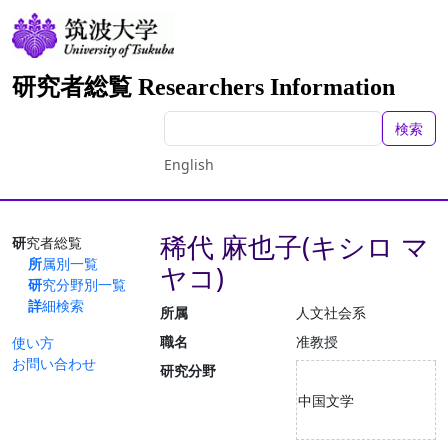
研究者総覧 Researchers Information
検索
English
稀代 麻也子(キシロ マ
研究者総覧
所属別一覧
ヤコ)
研究分野別一覧
詳細検索
所属
人文社会系
職名
准教授
使い方
お問い合わせ
研究分野
中国文学