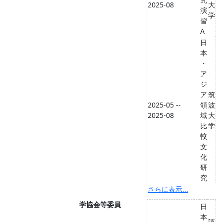
2025-08
大
演
学
習
A
日
本
・
ア
ジ
ア
筑
2025-05 --
領
波
2025-08
域
大
比
学
較
文
化
研
究
さらに表示...
学協会等委員
日
本
評