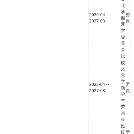
化
学
2026-04 --
委
類
2027-03
員
運
営
委
員
会
比
較
文
化
学
2023-04 --
委
類
2027-03
員
学
生
委
員
会
比
較
学