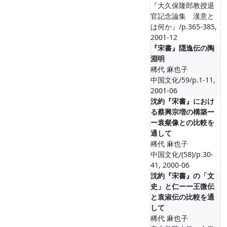
『大久保隆郎教授退
官記念論集 漢意と
は何か』/p.365-385,
2001-12
『宋書』隠逸伝の陶
淵明
稀代 麻也子
中国文化/59/p.1-11,
2001-06
沈約『宋書』におけ
る蔡興宗増の構築ー
ー袁粲像との比較を
通して
稀代 麻也子
中国文化/(58)/p.30-
41, 2000-06
沈約『宋書』の「文
史」と仁ーー王微伝
と袁淑伝の比較を通
して
稀代 麻也子