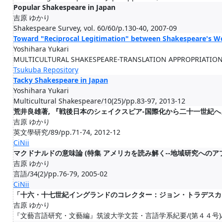
Popular Shakespeare in Japan
吉原 ゆかり
Shakespeare Survey, vol. 60/60/p.130-40, 2007-09
Toward "Reciprocal Legitimation" between Shakespeare's 
Yoshihara Yukari
MULTICULTURAL SHAKESPEARE-TRANSLATION APPROPRIATION 
Tsukuba Repository
Tacky Shakespeare in Japan
Yoshihara Yukari
Multicultural Shakespeare/10(25)/pp.83-97, 2013-12
荒井良雄著, 『戦後日本のシェイクスピア-国際化から二十一世紀へ』, 英光
吉原 ゆかり
英文學研究/89/pp.71-74, 2012-12
CiNii
マクドナルドの意味論 (特集 アメリカを読み解く--地域研究へのア
吉原 ゆかり
言語/34(2)/pp.76-79, 2005-02
CiNii
「十六・十七世紀イングランドのコレクター：ジョン・トラデスカ
吉原 ゆかり
『文藝言語研究・文藝編』筑波大学文芸・言語学系紀要/(第４４号)/p.