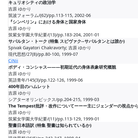
キュリオシティの政治学
吉原 ゆかり
筑波フォーラム/(62)/pp.113-115, 2002-06
『シンベリン』における身体と国家身体
吉原 ゆかり
筑紫女学園大学紀要/(13)/pp.183-204, 2001-01
サバルタン・トーク (特集 スピヴァク--サバルタンとは誰か)
Spivak Gayatori Chakravorty; 吉原 ゆかり
現代思想/27(8)/pp.80-100, 1999-07
CiNii
ボディ・コンシャス———初期近代の身体表象研究概観
吉原 ゆかり
英語青年/145(3)/pp.122-126, 1999-06
400年目のハムレット
吉原 ゆかり
シアターオリンピックス/pp.204-215, 1999-03
The Tempest批評・改作についてーーー主にジェンダーの視点か
吉原 ゆかり
筑紫女学園大学紀要/(11)/pp.113-129, 1999-01
聖書日本語訳 (特集 聖書は知られているか)
吉原 ゆかり