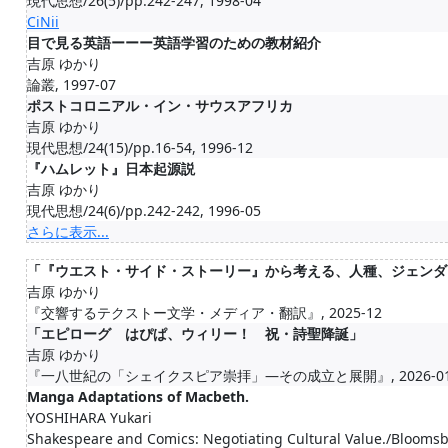
現代思想/26(5)/pp.242-247, 1998-04
CiNii
目で見る英語ーーー英語学習のための教材紹介
吉原 ゆかり
論叢, 1997-07
ポストコロニアル・イン・サウスアフリカ
吉原 ゆかり
現代思想/24(15)/pp.16-54, 1996-12
『ハムレット』日本起源説
吉原 ゆかり
現代思想/24(6)/pp.242-242, 1996-05
さらに表示...
「『ウエスト・サイド・ストーリー』から考える、人種、ジェンダ
吉原 ゆかり
『交響するテクストー文学・メディア・翻訳』, 2025-12
「エピローグ はぴぱ、ウィリー！ 祝・詩聖降誕」
吉原 ゆかり
『一八世紀の「シェイクスピア崇拝」―その成立と展開』, 2026-0
Manga Adaptations of Macbeth.
YOSHIHARA Yukari
Shakespeare and Comics: Negotiating Cultural Value./Blooms