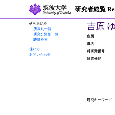
研究者総覧 Resea
吉原 
研究者総覧
所属別一覧
研究分野別一覧
所属
詳細検索
職名
使い方
科研費番号
お問い合わせ
研究分野
研究キーワード