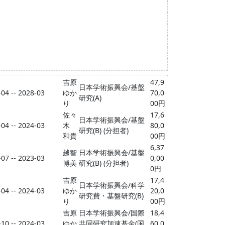
吉原
47,9
日本学術振興会/基盤
04 -- 2028-03
ゆか
70,0
研究(A)
り
00円
佐々
17,6
日本学術振興会/基盤
04 -- 2024-03
木
80,0
研究(B) (分担者)
和貴
00円
6,37
越智
日本学術振興会/基盤
07 -- 2023-03
0,00
博美
研究(B) (分担者)
0円
吉原
17,4
日本学術振興会/科学
04 -- 2024-03
ゆか
20,0
研究費・基盤研究(B)
り
00円
吉原
日本学術振興会/国際
18,4
10 -- 2024-03
ゆか
共同研究加速基金(国
60,0