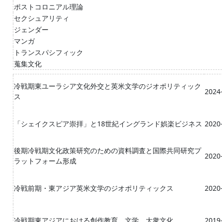
ポストコロニアル理論
セクシュアリティ
ジェンダー
マンガ
トランスパシフィック
蒐集文化
冷戦期東ユーラシア文化外交と英米文学のジオポリティック
2024-
ス
「シェイクスピア崇拝」と18世紀イングランド娯楽ビジネス
2020-
後期冷戦期文化政策研究のための資料調査と国際共同研究プ
2020-
ラットフォーム形成
冷戦前期・東アジア英米文学のジオポリティックス
2020-
冷戦期東アジアにおける創作教育、文学、大衆文化
2019-