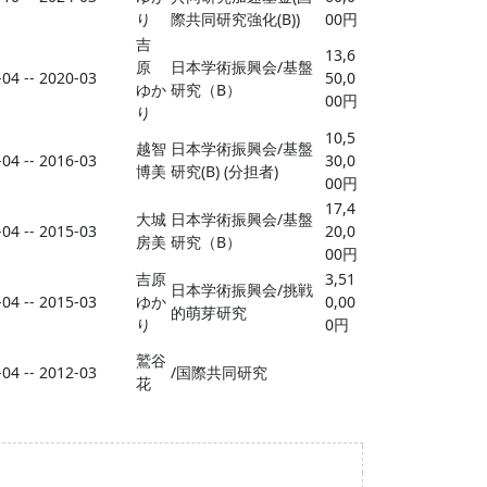
り
際共同研究強化(B))
00円
吉
13,6
原
日本学術振興会/基盤
04 -- 2020-03
50,0
ゆか
研究（B）
00円
り
10,5
越智
日本学術振興会/基盤
04 -- 2016-03
30,0
博美
研究(B) (分担者)
00円
17,4
大城
日本学術振興会/基盤
04 -- 2015-03
20,0
房美
研究（B）
00円
吉原
3,51
日本学術振興会/挑戦
04 -- 2015-03
ゆか
0,00
的萌芽研究
り
0円
鷲谷
04 -- 2012-03
/国際共同研究
花