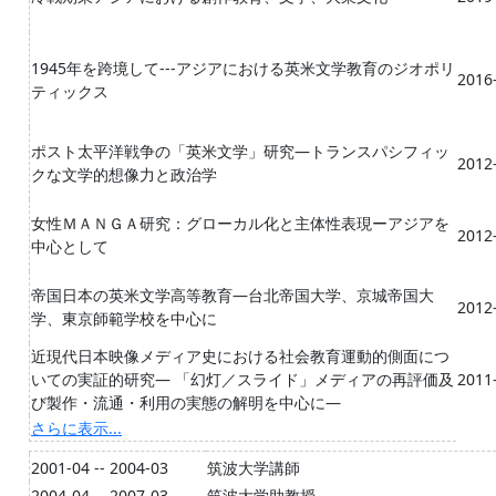
1945年を跨境して---アジアにおける英米文学教育のジオポリ
2016-
ティックス
ポスト太平洋戦争の「英米文学」研究―トランスパシフィッ
2012-
クな文学的想像力と政治学
女性ＭＡＮＧＡ研究：グローカル化と主体性表現ーアジアを
2012-
中心として
帝国日本の英米文学高等教育―台北帝国大学、京城帝国大
2012-
学、東京師範学校を中心に
近現代日本映像メディア史における社会教育運動的側面につ
いての実証的研究― 「幻灯／スライド」メディアの再評価及
2011-
び製作・流通・利用の実態の解明を中心に―
さらに表示...
2001-04 -- 2004-03
筑波大学講師
2004-04 -- 2007-03
筑波大学助教授