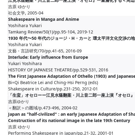
江見水陰翻案・川上音二郎一座上演『オセロ』ー重層化する＜周辺
吉原 ゆかり
社会文学, 2005-04
Shakespeare in Manga and Anime
Yoshihara Yukari
Tamkang Review/50(1)/pp.95-104, 2019-12
1930 年代〜50 年代のジョージ・H・カーと 環太平洋文化交渉の
Yoshihara Yukari
文藝・言語研究/70/pp.41-65, 2016-09
Interlude: Early influence from Europe
Yukari Yoshihara
HISTORY OF JAPANESE THEATRE/pp.529-531, 2016
The First Japanese Adaptation of Othello (1903) and Japanes
Bi=Qi Beatrice Lei and Ching-Hsi Perng (eds)
Shakespeare in Culture/pp.231-250, 2012-01
「生蛮」オセローー江見水蔭翻案・川上音二郎一座上演『オセロ』
吉原ゆかり
＜翻訳＞の圏域/p.473-496, 2004-02
Japan as "half-civilized" : an early Japanese Adaptation of 
Construction of its national image in the late 19th Century
吉原 ゆかり
Performing Shakespeare in Japan/pp.21-32, 2001-01