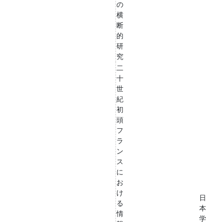
の
横
断
的
研
究
二
十
世
紀
初
頭
フ
ラ
ン
ス
に
お
け
日
る
本
情
学