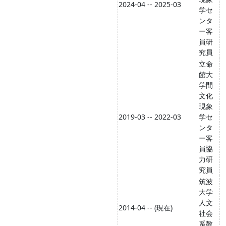
2024-04 -- 2025-03
学セ
ンタ
ー客
員研
究員
立命
館大
学間
文化
現象
2019-03 -- 2022-03
学セ
ンタ
ー客
員協
力研
究員
筑波
大学
人文
2014-04 -- (現在)
社会
系教