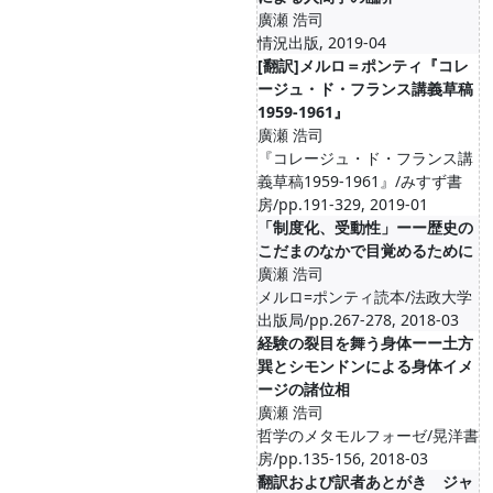
廣瀬 浩司
情況出版, 2019-04
[翻訳]メルロ＝ポンティ『コレ
ージュ・ド・フランス講義草稿
1959-1961』
廣瀬 浩司
『コレージュ・ド・フランス講
義草稿1959-1961』/みすず書
房/pp.191-329, 2019-01
「制度化、受動性」ーー歴史の
こだまのなかで目覚めるために
廣瀬 浩司
メルロ=ポンティ読本/法政大学
出版局/pp.267-278, 2018-03
経験の裂目を舞う身体ーー土方
巽とシモンドンによる身体イメ
ージの諸位相
廣瀬 浩司
哲学のメタモルフォーゼ/晃洋書
房/pp.135-156, 2018-03
翻訳および訳者あとがき ジャ