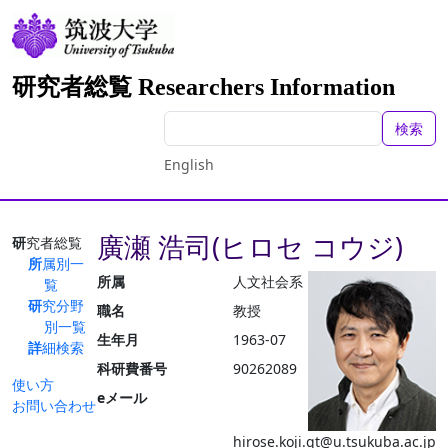
研究者総覧 Researchers Information
検索
English
廣瀬 浩司(ヒロセ コウジ)
研究者総覧
所属別一
所属
人文社会系
覧
研究分野
職名
教授
別一覧
生年月
1963-07
詳細検索
科研費番号
90262089
使い方
eメール
お問い合わせ
hirose.koji.gt@u.tsukuba.ac.jp