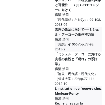
と可能性──＜共＞のエコロジ
ーに向けて
廣瀬 浩司
『現代思想』/41(9)/pp.99-108,
2013-06
真理の政治に向けて──ミシェ
ル・フーコーの生体権力論
廣瀬 浩司
『思想』/(1066)/pp.77-98,
2013-2
「ミシェル・フーコーにおける
真理の言説と『現れ』の系譜
学」
廣瀬 浩司
『論叢 現代語・現代文化』
（筑波大学）/9/pp.77-114,
2012-10
L'institution de l'oeuvre chez
Merlean-Ponty
廣瀬 浩司
Recherches sur la