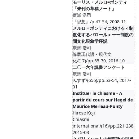
モーリス・メルロ=ポンティ
「未刊の草稿ノート」
廣瀬 浩司
『思想』/p.47-54, 2008-11
メルロ＝ポンティにおける＜制
度化するパロール＞ーー制度の
間文化現象学序説
廣瀬 浩司
論叢現代語・現代文
化/(17)/pp.55-70, 2016-10
二〇一六年読書アンケート
廣瀬 浩司
みすず/(656)/pp.53-54, 2017-
01
Instituer le chiasme - A
partir du cours sur Hegel de
Maurice Merleau-Ponty
Hirose Koji
Chiasmi
international/(16)/pp.221-238,
2015-03
ネグリ／ハートの制度論の限界