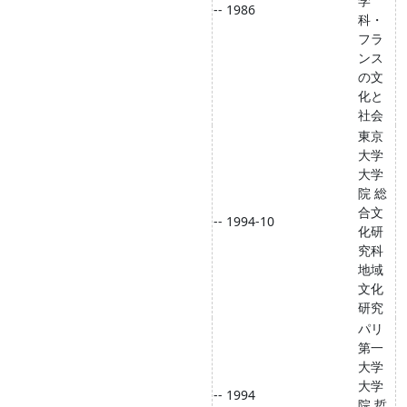
学
-- 1986
科・
フラ
ンス
の文
化と
社会
東京
大学
大学
院 総
合文
-- 1994-10
化研
究科
地域
文化
研究
パリ
第一
大学
大学
-- 1994
院 哲