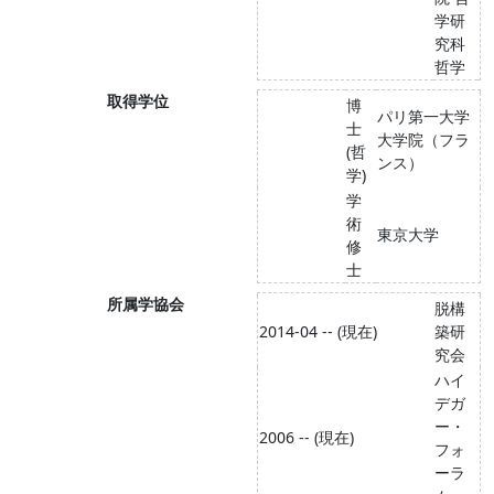
学研
究科
哲学
取得学位
博
パリ第一大学
士
大学院（フラ
(哲
ンス）
学)
学
術
東京大学
修
士
所属学協会
脱構
2014-04 -- (現在)
築研
究会
ハイ
デガ
ー・
2006 -- (現在)
フォ
ーラ