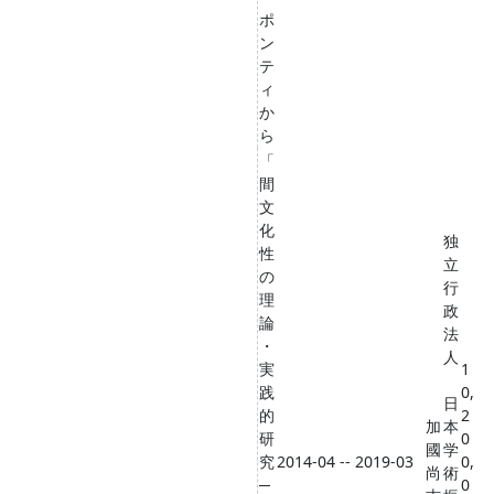
ポ
ン
テ
ィ
か
ら
「
間
文
化
独
性
立
の
行
理
政
論
法
・
人
実
1
践
0,
日
的
2
加
本
研
0
國
学
究
2014-04 -- 2019-03
0,
尚
術
─
0