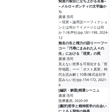
制度の裂目に立ち上がる言葉−
−メルロ＝ポンティの文学論か
ら
廣瀬 浩司
＜現実＞論序説ーーフィクショ
ンとは何か？イメージとは何
か？/水声社/pp.181-198, 2024-
12
無名の生と権力の語りーーフー
コー「汚辱にまみれた人々の
生」における「現実」の罠
廣瀬 浩司
見えない世界を可視化する「哲
学地図」ーー「ポスト真実」時
代を読み解く10章/株式会社学
芸みらい社/pp.154-172, 2021-
4
[編訳・解題]精選シーニュ
廣瀬 浩司
筑摩書房, 2020-09
[書評]哲学と精神医学の出会い
による人間学の臨界