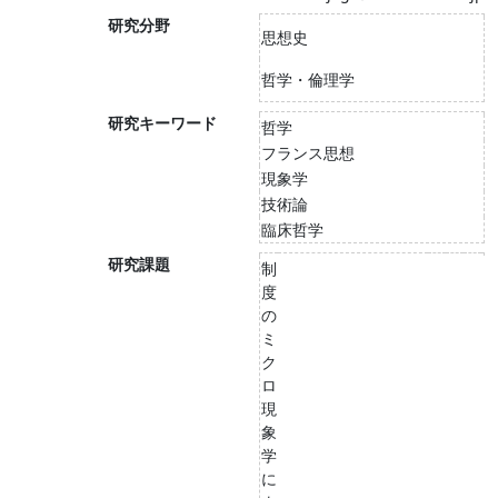
研究分野
思想史
哲学・倫理学
研究キーワード
哲学
フランス思想
現象学
技術論
臨床哲学
研究課題
制
度
の
ミ
ク
ロ
現
象
学
に