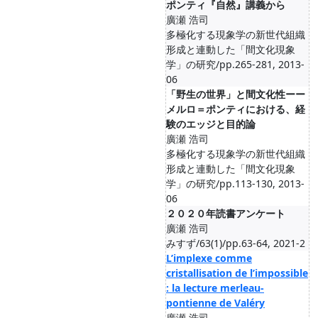
ポンティ『自然』講義から
廣瀬 浩司
多極化する現象学の新世代組織
形成と連動した「間文化現象
学」の研究/pp.265-281, 2013-
06
「野生の世界」と間文化性ーー
メルロ＝ポンティにおける、経
験のエッジと目的論
廣瀬 浩司
多極化する現象学の新世代組織
形成と連動した「間文化現象
学」の研究/pp.113-130, 2013-
06
２０２０年読書アンケート
廣瀬 浩司
みすず/63(1)/pp.63-64, 2021-2
L’implexe comme
cristallisation de l’impossible
: la lecture merleau-
pontienne de Valéry
廣瀬 浩司