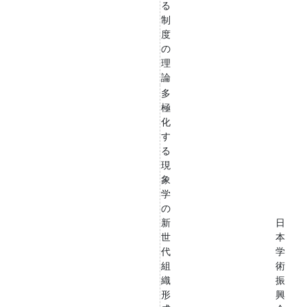
る
制
度
の
理
論
多
極
化
す
る
現
象
学
の
新
日
世
本
代
学
組
術
織
振
形
興