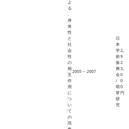
よ
る
、
身
体
性
と
日
社
本
会
学
2,
性
術
9
の
振
2
相
興
3,
2005 -- 2007
互
会
0
作
/
0
用
萌
0
に
芽
円
つ
研
い
究
て
の
現
象