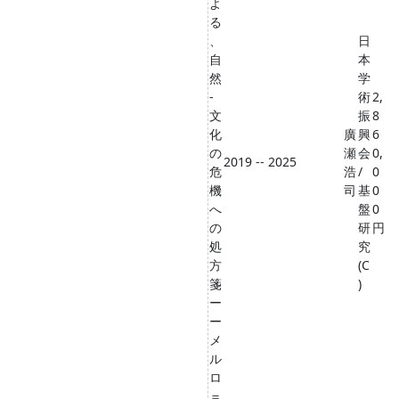
よ
る
、
日
自
本
然
学
-
術
2,
文
振
8
化
廣
興
6
の
瀬
会
0,
2019 -- 2025
危
浩
/
0
機
司
基
0
へ
盤
0
の
研
円
処
究
方
(C
箋
)
ー
ー
メ
ル
ロ
＝