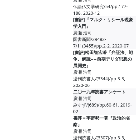
仏語仏文学研究/54/pp.177-
188, 2020-12
[書評]『マルク・リシール現象
学入門』
廣瀬 浩司
図書新聞/29482-
7/11(3455)/pp.2-2, 2020-07
[書評]松田智宏著『弁証法、戦
争、解読−−前期デリダ思想の
展開史』
廣瀬 浩司
週刊読書人/(3344)/pp.3-3,
2020-06
二〇一九年読書アンケート
廣瀬 浩司
みすず/(689)/pp.60-61, 2019-
02
書評＝宇野邦一著『政治的省
察』
廣瀬 浩司
週刊読書人/(3307)/pp.3-3,