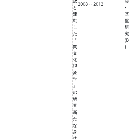
成
会
2008 -- 2012
と
/
連
基
動
盤
し
研
た
究
「
(B
間
)
文
化
現
象
学
」
の
研
究
新
た
な
身
体