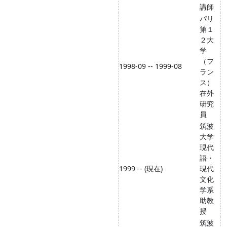
講師
パリ
第１
２大
学
（フ
1998-09 -- 1999-08
ラン
ス）
在外
研究
員
筑波
大学
現代
語・
1999 -- (現在)
現代
文化
学系
助教
授
筑波