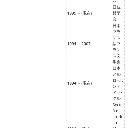
ム
日仏
1995 -- (現在)
哲学
会
日本
フラ
ンス
1994 -- 2007
語フ
ラン
ス文
学会
日本
メル
ロ=ポ
1994 -- (現在)
ンテ
ィサ-
クル
Societ
à di
studi
su