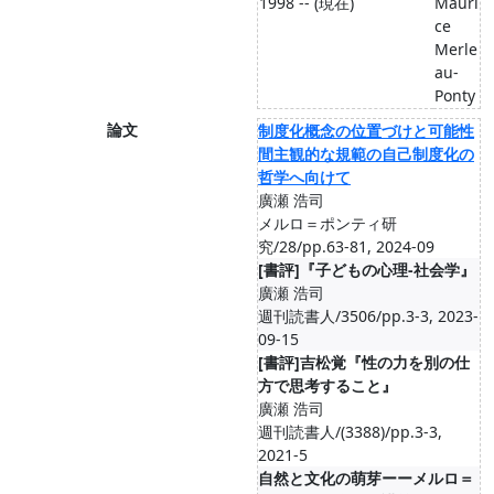
1998 -- (現在)
Mauri
ce
Merle
au-
Ponty
論文
制度化概念の位置づけと可能性
間主観的な規範の自己制度化の
哲学へ向けて
廣瀬 浩司
メルロ＝ポンティ研
究/28/pp.63-81, 2024-09
[書評]『子どもの心理-社会学』
廣瀬 浩司
週刊読書人/3506/pp.3-3, 2023-
09-15
[書評]吉松覚『性の力を別の仕
方で思考すること』
廣瀬 浩司
週刊読書人/(3388)/pp.3-3,
2021-5
自然と文化の萌芽ーーメルロ＝