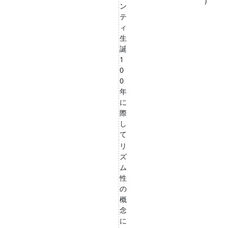
)
ン
テ
ィ
生
誕
1
0
0
年
に
際
し
て
リ
ズ
ム
性
の
概
念
に