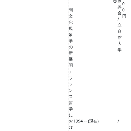
志
振
─
0
興
間
0
会
文
円
/
化
立
現
命
象
館
学
大
の
学
新
展
開
」
フ
ラ
ン
ス
哲
学
に
お
1994 -- (現在)
/
け