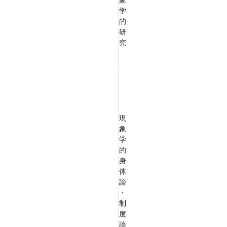
学
的
研
究
現
象
学
的
身
体
論
・
制
度
論