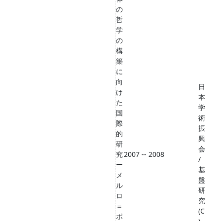
の
哲
学
の
構
築
に
向
日
け
本
た
学
国
術
際
振
的
興
研
会
究
2007 -- 2008
/
ー
基
メ
盤
ル
研
ロ
究
＝
(C
ポ