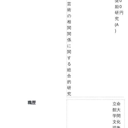
奨
0
芸
励
0
術
研
円
の
究
相
(A
関
)
関
係
に
関
す
る
総
合
的
研
究
職歴
立命
館大
学間
文化
現象