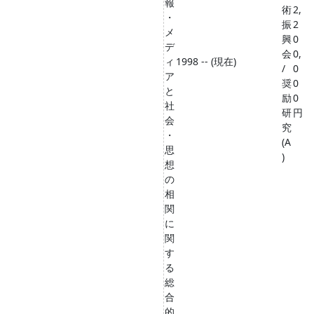
報
術
2,
・
振
2
メ
興
0
デ
会
0,
ィ
1998 -- (現在)
/
0
ア
奨
0
と
励
0
社
研
円
会
究
・
(A
思
)
想
の
相
関
に
関
す
る
総
合
的