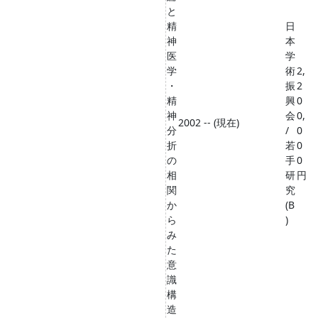
と
精
日
神
本
医
学
学
術
2,
・
振
2
精
興
0
神
会
0,
2002 -- (現在)
分
/
0
折
若
0
の
手
0
相
研
円
関
究
か
(B
ら
)
み
た
意
識
構
造