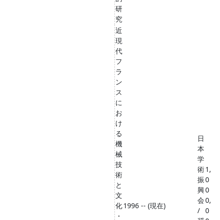
研
究
近
現
代
フ
ラ
ン
ス
に
お
け
る
日
機
本
械
学
技
術
1,
術
振
0
と
興
0
文
会
0,
化
1996 -- (現在)
/
0
・