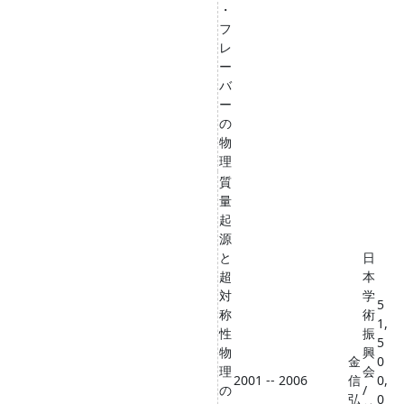
・
フ
レ
ー
バ
ー
の
物
理
質
量
起
源
と
日
超
本
対
学
5
称
術
1,
性
振
5
物
興
金
0
理
会
2001 -- 2006
信
0,
の
/
弘
0