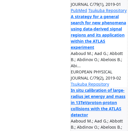
JOURNAL C/79(1), 2019-01
PubMed
Tsukuba Repository
A strategy for a general
search for new phenomena
using data-derived signal
regions and its application
within the ATLAS
experiment
Aaboud M.; Aad G.; Abbott
B.; Abdinov O.; Abeloos B.;
Abi...
EUROPEAN PHYSICAL
JOURNAL C/79(2), 2019-02
Tsukuba Repository
In situ calibration of large-
radius jet energy and mass
in 13TeVproton-proton
collisions with the ATLAS
detector
Aaboud M.; Aad G.; Abbott
B.; Abdinov O.; Abeloos B.;