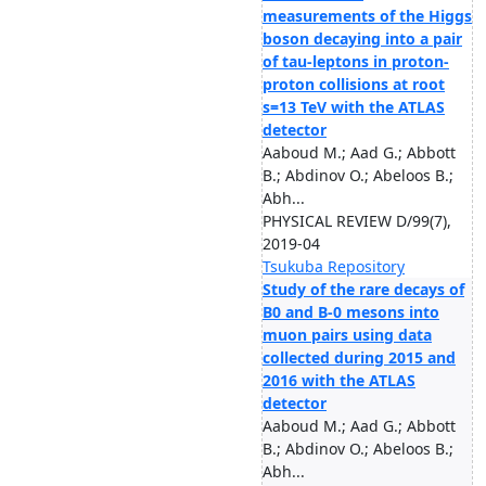
measurements of the Higgs
boson decaying into a pair
of tau-leptons in proton-
proton collisions at root
s=13 TeV with the ATLAS
detector
Aaboud M.; Aad G.; Abbott
B.; Abdinov O.; Abeloos B.;
Abh...
PHYSICAL REVIEW D/99(7),
2019-04
Tsukuba Repository
Study of the rare decays of
B0 and B-0 mesons into
muon pairs using data
collected during 2015 and
2016 with the ATLAS
detector
Aaboud M.; Aad G.; Abbott
B.; Abdinov O.; Abeloos B.;
Abh...