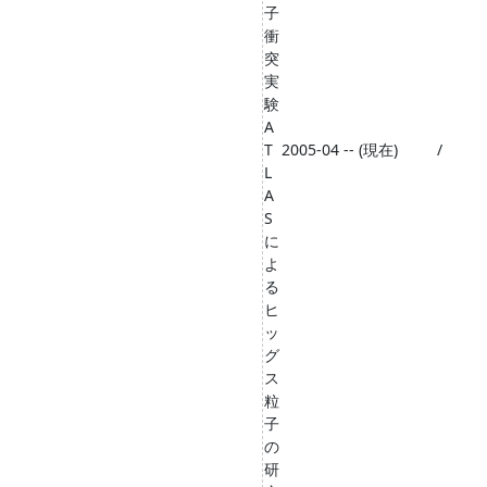
子
衝
突
実
験
A
T
2005-04 -- (現在)
/
L
A
S
に
よ
る
ヒ
ッ
グ
ス
粒
子
の
研