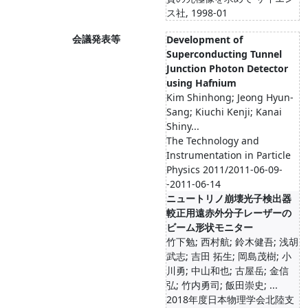
ス社, 1998-01
会議発表等
Development of
Superconducting Tunnel
Junction Photon Detector
using Hafnium
Kim Shinhong; Jeong Hyun-
Sang; Kiuchi Kenji; Kanai
Shiny...
The Technology and
Instrumentation in Particle
Physics 2011/2011-06-09-
-2011-06-14
ニュートリノ崩壊光子検出器
較正用遠赤外分子レーザーの
ビーム形状モニター
竹下勉; 西村航; 鈴木健吾; 浅胡
武志; 吉田 拓生; 岡島茂樹; 小
川勇; 中山和也; 古屋岳; 金信
弘; 竹内勇司; 飯田崇史; ...
2018年度日本物理学会北陸支