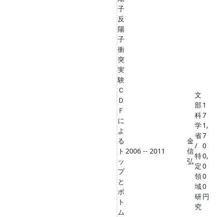
子
反
陽
子
衝
突
実
験
Ｃ
文
Ｄ
部
1
Ｆ
科
7
に
学
1,
よ
省
7
る
金
/
0
ト
2006 -- 2011
信
特
0,
ッ
弘
定
0
プ
領
0
と
域
0
ボ
研
円
ト
究
ム