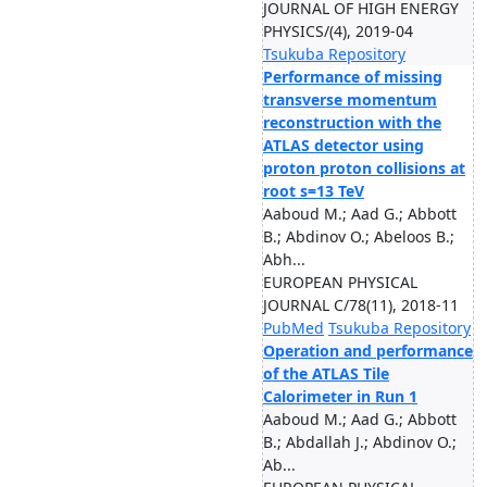
JOURNAL OF HIGH ENERGY
PHYSICS/(4), 2019-04
Tsukuba Repository
Performance of missing
transverse momentum
reconstruction with the
ATLAS detector using
proton proton collisions at
root s=13 TeV
Aaboud M.; Aad G.; Abbott
B.; Abdinov O.; Abeloos B.;
Abh...
EUROPEAN PHYSICAL
JOURNAL C/78(11), 2018-11
PubMed
Tsukuba Repository
Operation and performance
of the ATLAS Tile
Calorimeter in Run 1
Aaboud M.; Aad G.; Abbott
B.; Abdallah J.; Abdinov O.;
Ab...