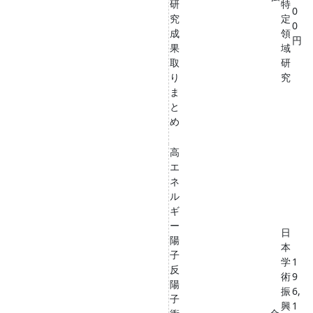
研
特
0
究
定
0
成
領
円
果
域
取
研
り
究
ま
と
め
高
エ
ネ
ル
ギ
ー
日
陽
本
子
学
1
反
術
9
陽
振
6,
子
興
1