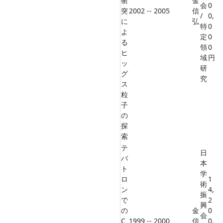
衝
金
会
0
突
2002 -- 2005
信
/
0,
に
弘
特
0
よ
定
0
る
領
0
ヒ
域
円
ッ
研
グ
究
ス
粒
子
の
探
索
テ
日
バ
本
ト
学
ロ
1
術
ン
4,
振
で
2
興
の
金
0
会
C
1999 -- 2000
信
0,