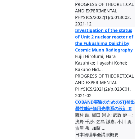
PROGRESS OF THEORETICAL
AND EXPERIMENTAL
PHYSICS/2022(1)/p.013C02,
2021-12
Investigation of the status
of Unit 2 nuclear reactor of
the Fukushima Daiichi by
Cosmic Muon Radiography
Fujii Hirofumi; Hara
Kazuhiko; Hayashi Kohei;
Kakuno Hid...
PROGRESS OF THEORETICAL
AND EXPERIMENTAL
PHYSICS/2021(2)/p.023C01,
2021-02
COBAND実験のためのSTJ検出
器性能評価用光学系の設計 II
西村 航; 飯田 崇史; 武政 健一;
浅野 千紗; 笠島 誠嘉; 小川 勇;
古屋 岳; 加藤 ...
日本物理学会講演概要