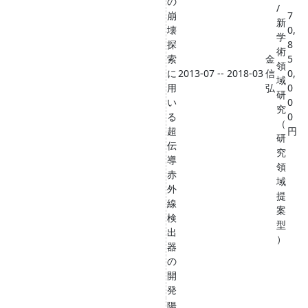
の
/
崩
7
新
壊
0,
学
探
8
術
索
金
5
領
に
2013-07 -- 2018-03
信
0,
域
用
弘
0
研
い
0
究
る
0
（
超
円
研
伝
究
導
領
赤
域
外
提
線
案
検
型
出
）
器
の
開
発
陽