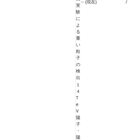
-- (現在)
/
実
験
に
よ
る
重
い
粒
子
の
検
出
１
４
T
e
V
陽
子
・
陽