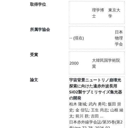
取得学位
理学博
東京大
士
学
所属学協会
日本
-- (現在)
物理
学会
受賞
大韓民国学術院
2000
賞
論文
宇宙背景ニュートリノ崩壊光
探索に向けた遠赤外波長用
SiO2製サブミリサイズ集光器
の開発
柏木 隆城; 武内 勇司; 飯田 崇
史; 金 信弘; 王生 尚志; 山根 綾
太; 前川 群; 吉田 ...
日本赤外線学会誌/第35巻(第2
号)/pp.72-78, 2026-02