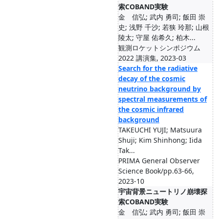
索COBAND実験
金 信弘; 武内 勇司; 飯田 崇
史; 浅野 千沙; 若狭 玲那; 山根
陵太; 守屋 佑希久; 柏木...
観測ロケットシンポジウム
2022 講演集, 2023-03
Search for the radiative
decay of the cosmic
neutrino background by
spectral measurements of
the cosmic infrared
background
TAKEUCHI YUJI; Matsuura
Shuji; Kim Shinhong; Iida
Tak...
PRIMA General Observer
Science Book/pp.63-66,
2023-10
宇宙背景ニュートリノ崩壊探
索COBAND実験
金 信弘; 武内 勇司; 飯田 崇