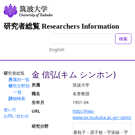
研究者総覧 Researchers Information
検索
English
金 信弘(キム シンホン)
研究者総覧
所属別一覧
所属
筑波大学
研究分野別
一覧
職名
名誉教授
詳細検索
生年月
1951-04
使い方
URL
http://hep-
お問い合わせ
www.px.tsukuba.ac.jp/~skim/
研究分野
素粒子・原子核・宇宙線・宇