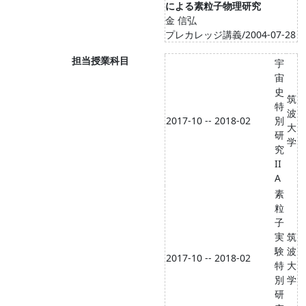
による素粒子物理研究
金 信弘
プレカレッジ講義/2004-07-28
担当授業科目
宇
宙
史
筑
特
波
2017-10 -- 2018-02
別
大
研
学
究
II
A
素
粒
子
実
筑
験
波
2017-10 -- 2018-02
特
大
別
学
研