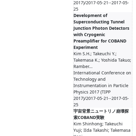
2017)/2017-05-21--2017-05-
25
Development of
Superconducting Tunnel
Junction Photon Detectors
with Cryogenic
Preamplifier for COBAND
Experiment
Kim S.H.; Takeuchi Y.;
Takemasa K.; Yoshida Takuo;
Ramber...
International Conference on
Technology and
Instrumentation in Particle
Physics 2017 (TIPP
2017)/2017-05-21--2017-05-
25
宇宙背景ニュートリノ崩壊探
索COBAND実験
Kim Shinhong; Takeuchi
Yuji; IIda Takashi; Takemasa