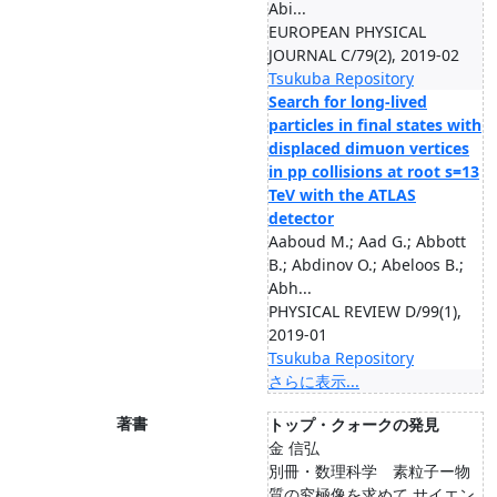
Abi...
EUROPEAN PHYSICAL
JOURNAL C/79(2), 2019-02
Tsukuba Repository
Search for long-lived
particles in final states with
displaced dimuon vertices
in pp collisions at root s=13
TeV with the ATLAS
detector
Aaboud M.; Aad G.; Abbott
B.; Abdinov O.; Abeloos B.;
Abh...
PHYSICAL REVIEW D/99(1),
2019-01
Tsukuba Repository
さらに表示...
著書
トップ・クォークの発見
金 信弘
別冊・数理科学 素粒子ー物
質の究極像を求めて サイエン