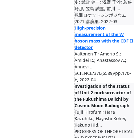
史; 武政 健一; 浅野 千沙; 若狭
玲那; 笠島 誠嘉; 前川 ...
観測ロケットシンポジウム
2021 講演集, 2022-03
High-precision
measurement of the W
boson mass with the CDF II
detector
Aaltonen T.; Amerio S.;
Amidei D.; Anastassov A.;
Annovi ...
SCIENCE/376(6589)/pp.170-
+, 2022-04
nvestigation of the status
of Unit 2 nuclearreactor of
the Fukushima Daiichi by
Cosmic Muon Radiograph
Fujii Hirofumi; Hara
Kazuhiko; Hayashi Kohei;
Kakuno Hid...
PROGRESS OF THEORETICAL
AND EXPERIMENTAL