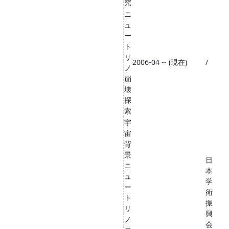
究
ニ
ュ
ー
ト
リ
2006-04 -- (現在)
/
ノ
崩
壊
探
索
宇
宙
背
景
日
ニ
本
ュ
学
ー
術
ト
振
リ
興
ノ
会