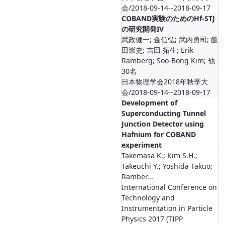
会/2018-09-14--2018-09-17
COBAND実験のためのHf-STJ
の研究開発IV
武政健⼀; ⾦信弘; 武内勇司; 飯
⽥崇史; 吉田 拓生; Erik
Ramberg; Soo-Bong Kim; 他
30名
日本物理学会2018年秋季大
会/2018-09-14--2018-09-17
Development of
Superconducting Tunnel
Junction Detector using
Hafnium for COBAND
experiment
Takemasa K.; Kim S.H.;
Takeuchi Y.; Yoshida Takuo;
Ramber...
International Conference on
Technology and
Instrumentation in Particle
Physics 2017 (TIPP