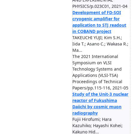
PHYSICS/p.023C01, 2021-04
Development of FD-SOI
cryogenic amplifier for
application to STJ readout
in COBAND project
TAKEUCHI YUJI; Kim S.H.;
Iida T.; Asano C.; Wakasa R.;
Ma...
The 2021 International
Symposium on VLSI
Technology Systems and
Applications (VLSI-TSA)
Proceedings of Technical
Papers/pp.115-116, 2021-05
Study of the Unit-3 nuclear
reactor of Fukushima
Daiichi by cosmic muon
radiography
Fujii Hirofumi; Hara
Kazuhiko; Hayashi Kohei;
Kakuno Hid...