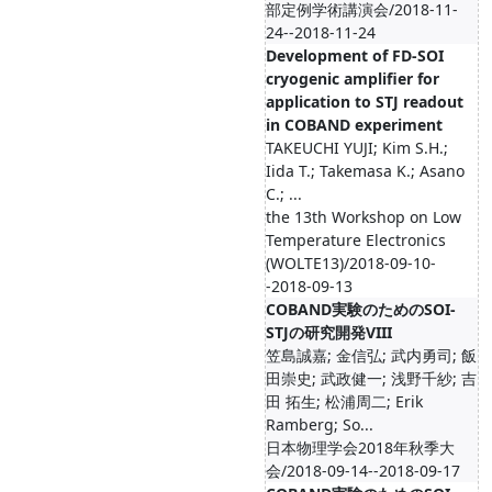
部定例学術講演会/2018-11-
24--2018-11-24
Development of FD-SOI
cryogenic amplifier for
application to STJ readout
in COBAND experiment
TAKEUCHI YUJI; Kim S.H.;
Iida T.; Takemasa K.; Asano
C.; ...
the 13th Workshop on Low
Temperature Electronics
(WOLTE13)/2018-09-10-
-2018-09-13
COBAND実験のためのSOI-
STJの研究開発VIII
笠島誠嘉; ⾦信弘; 武内勇司; 飯
⽥崇史; 武政健⼀; 浅野千紗; 吉
田 拓生; 松浦周二; Erik
Ramberg; So...
日本物理学会2018年秋季大
会/2018-09-14--2018-09-17