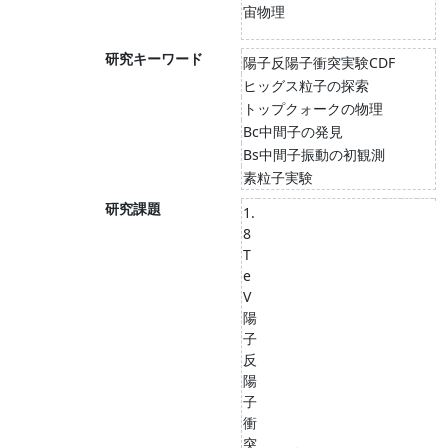
宙物理
研究キーワード
陽子反陽子衝突実験CDF
ヒッグス粒子の探索
トップクォークの物理
Bc中間子の発見
Bs中間子振動の初観測
素粒子実験
研究課題
1.
8
T
e
V
陽
子
反
陽
子
衝
突