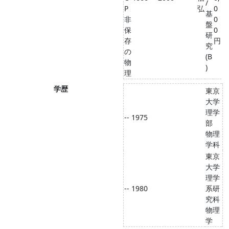
/
P
弘
0
基
非
0
盤
保
0
研
存
円
究
の
(B
物
)
理
学歴
東京
大学
理学
-- 1975
部
物理
学科
東京
大学
理学
-- 1980
系研
究科
物理
学