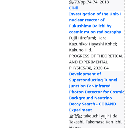
集/73/pp.74-74, 2018
CiNii
Investigation of the Unit-1
nuclear reactor of
Fukushima Daiichi by
cosmic muon radiography
Fujii Hirofumi; Hara
Kazuhiko; Hayashi Kohei;
Kakuno Hid...
PROGRESS OF THEORETICAL
AND EXPERIMENTAL
PHYSICS/(4), 2020-04
Development of
Superconducting Tunnel
Junction Far-Infrared
Photon Detector for Cosmic
Background Neutrino
Decay Search - COBAND
Experiment
金信弘; takeuchi yuji; Iida
Takashi; Takemasa Ken-ichi;
Nagat...