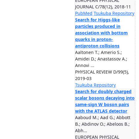
EUROPEAN PHYSICAL
JOURNAL C/78(12), 2018-11
PubMed
Tsukuba Repository
Search for Higgs-like
particles produced in
association with bottom
quarks in proton-
antiproton collisions
Aaltonen T.; Amerio S.;
Amidei D.; Anastassov A.;
Annovi ...
PHYSICAL REVIEW D/99(5),
2019-03
Tsukuba Repository
Search for doubly charged
scalar bosons decaying into
same-sign W boson pairs
with the ATLAS detector
Aaboud M.; Aad G.; Abbott
B.; Abdinov O.; Abeloos B.;
Abh...
EUROPEAN PHYSICAL