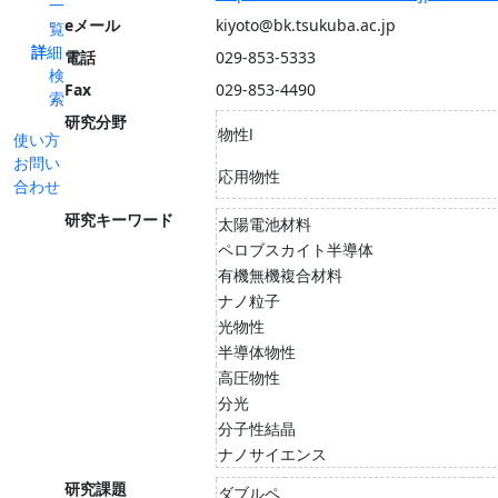
一
eメール
kiyoto@bk.tsukuba.ac.jp
覧
詳細
電話
029-853-5333
検
Fax
029-853-4490
索
研究分野
物性Ⅰ
使い方
お問い
応用物性
合わせ
研究キーワード
太陽電池材料
ペロブスカイト半導体
有機無機複合材料
ナノ粒子
光物性
半導体物性
高圧物性
分光
分子性結晶
ナノサイエンス
研究課題
ダブルペ