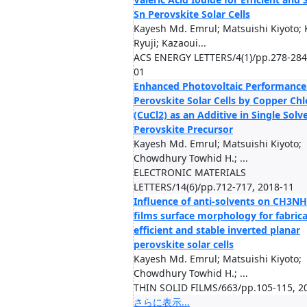
Sn Perovskite Solar Cells
Kayesh Md. Emrul; Matsuishi Kiyoto;
Ryuji; Kazaoui...
ACS ENERGY LETTERS/4(1)/pp.278-284
01
Enhanced Photovoltaic Performance
Perovskite Solar Cells by Copper Chl
(CuCl2) as an Additive in Single Solv
Perovskite Precursor
Kayesh Md. Emrul; Matsuishi Kiyoto;
Chowdhury Towhid H.; ...
ELECTRONIC MATERIALS
LETTERS/14(6)/pp.712-717, 2018-11
Influence of anti-solvents on CH3N
films surface morphology for fabric
efficient and stable inverted planar
perovskite solar cells
Kayesh Md. Emrul; Matsuishi Kiyoto;
Chowdhury Towhid H.; ...
THIN SOLID FILMS/663/pp.105-115, 2
さらに表示...