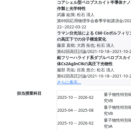
コアシェル型ペロブスカイト半導体ナノ
作製と光学特性
武藤 紘揮; 松石 清人
第69回応用物理学会春季学術講演会/2022
22--2022-03-22
ラマン分光法による C60 Coポルフィ
の高圧下での分子構造変化
藤原 直樹; 大西 拓也; 松石 清人
第62回高圧討論/2021-10-18--2021-10-
鉛フリーハライド系ダブルペロブスカイ
体Cs2AgInCl6の高圧下光物性
服部 亮佑; 目黒 悠介; 松石 清人
第62回高圧討論/2021-10-18--2021-10-
さらに表示...
担当授業科目
量子物性特別
2025-10 -- 2026-02
究VB
量子物性特別
2025-04 -- 2025-08
究VB
量子物性特別
2025-10 -- 2026-02
究VA