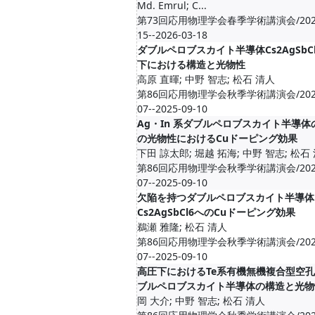
Md. Emrul; C...
第73回応用物理学会春季学術講演会/2026
15--2026-03-18
ダブルペロブスカイト半導体Cs2AgSbC
下における構造と光物性
高原 直暉; 中野 智志; 松石 清人
第86回応用物理学会秋季学術講演会/2025
07--2025-09-10
Ag・In 系ダブルペロブスカイト半導体
の光物性におけるCuドーピング効果
下田 諒太郎; 堀越 拓海; 中野 智志; 松石
第86回応用物理学会秋季学術講演会/2025
07--2025-09-10
欠陥を持つダブルペロブスカイト半導体
Cs2AgSbCl6へのCuドーピング効果
鵜瀬 雅隆; 松石 清人
第86回応用物理学会秋季学術講演会/2025
07--2025-09-10
高圧下におけるTe系有機無機複合型空
ブルペロブスカイト半導体の構造と光物
岡 大介; 中野 智志; 松石 清人