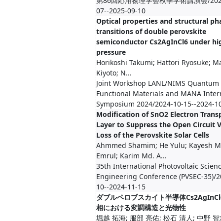
第86回応用物理学会秋季学術講演会/2025
07--2025-09-10
Optical properties and structural ph
transitions of double perovskite
semiconductor Cs2AgInCl6 under hi
pressure
Horikoshi Takumi; Hattori Ryosuke; M
Kiyoto; N...
Joint Workshop LANL/NIMS Quantum
Functional Materials and MANA Inter
Symposium 2024/2024-10-15--2024-1
Modification of SnO2 Electron Trans
Layer to Suppress the Open Circuit 
Loss of the Perovskite Solar Cells
Ahmmed Shamim; He Yulu; Kayesh M
Emrul; Karim Md. A...
35th International Photovoltaic Scien
Engineering Conference (PVSEC-35)/2
10--2024-11-15
ダブルペロブスカイト半導体Cs2AgInC
相における変調構造と光物性
堀越 拓海; 服部 亮佑; 松石 清人; 中野 智