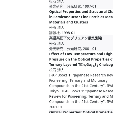
松石 清人
分光研究 分光研究, 1997-01
Optical Properties and Structural C
in Semiconductor Fine Particles Mes
Materials and Clusters
松石 清人
講談社, 1998-01
高温高圧下のブリュアン散乱測定
松石 清人
分光研究 分光研究, 2001-01
Effect of Low Temperature and High
Pressure on the Optical Properties o
Ternary Layered TlIn
Ga
S
Chalcog
x
1-x
2
松石 清人
IPAP Books 1: "Japanese Research Rev
Pioneering: Ternary and Multinary
Compounds in the 21st Century", IPAP
Tokyo IPAP Books 1: "Japanese Rese
Review for Pioneering: Ternary and M
Compounds in the 21st Century", IPAP
2001-01
Optical Properties: Optical Propertie