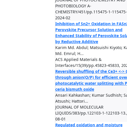
PHOTOBIOLOGY A-
CHEMISTRY/451/pp.115475-1-115475-
2024-02
Inhibition of Sn2+ Oxidation in FASn
Perovskite Precursor Solution and
Enhanced Stability of Perovskite Sola
by Reductive Additive
Karim Md. Abdul; Matsuishi Kiyoto; 
Md. Emrul; H...
ACS Applied Materials &
Interfaces/15(39)/pp.45823-45833, 20
Reversible shuffling of the Ce3+ <->
through anion(O/P) for efficient over
photocatalytic water splitting with
ceria bismuth oxide
Ansari Kahkashan; Kumar Sudhish; S
Atsushi; Hattori...
JOURNAL OF MOLECULAR
LIQUIDS/383/pp.122103-1-122103-13.,
08-01
Regulated oxidation and moisture