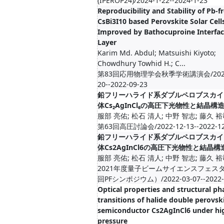
(IPEROP24)/2024-1-22--2024-1-23
Reproducibility and Stability of Pb-f
CsBi3I10 based Perovskite Solar Cell
Improved by Bathocuproine Interfac
Layer
Karim Md. Abdul; Matsuishi Kiyoto;
Chowdhury Towhid H.; C...
第83回応用物理学会秋季学術講演会/2022
20--2022-09-23
鉛フリーハライド系ダブルペロブスカイ
体Cs₂AgInCl₆の高圧下光物性と結晶構
服部 亮佑; 松石 清人; 中野 智志; 藤久 
第63回高圧討論会/2022-12-13--2022-12
鉛フリーハライド系ダブルペロブスカイ
体Cs2AgInCl6の高圧下光物性と結晶構
服部 亮佑; 松石 清人; 中野 智志; 藤久 
2021年度量子ビームサイエンスフェスタ
回PFシンポジウム）/2022-03-07--2022-
Optical properties and structural ph
transitions of halide double perovsk
semiconductor Cs2AgInCl6 under hi
pressure