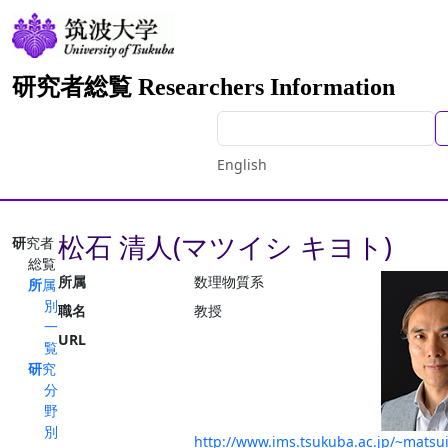
研究者総覧 Researchers Information
English
松石 清人(マツイシ キヨト)
研究者
総覧
所属
数理物質系
所属
別
職名
教授
一
URL
覧
研究
分
野
別
http://www.ims.tsukuba.ac.jp/~matsui