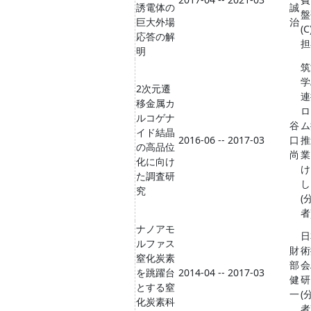
誘電体の
誠
盤
巨大外場
治
(C
応答の解
担
明
筑
学
2次元遷
連
移金属カ
ロ
ルコゲナ
谷
ム
イド結晶
2016-06 -- 2017-03
口
推
の高品位
尚
業
化に向け
け
た調査研
し
究
(
者
ナノアモ
日
ルファス
財
術
窒化炭素
部
会
を跳躍台
2014-04 -- 2017-03
健
研
とする窒
一
(
化炭素科
者