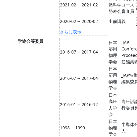
2021-02 -- 2021-02
然科学コース
発表会審査員
2020-02 -- 2020-02
出前講義
さらに表示...
学協会等委員
日本
JJAP
応用
Confer
2016-07 -- 2017-04
物理
Procee
学会
任編集
日本
応用
JJAP
2016-07 -- 2017-04
物理
編集委
学会
日本
高圧
高圧討
2016-01 -- 2016-12
力学
行委員
会
日本
半導体
1998 -- 1999
物理
人
学会