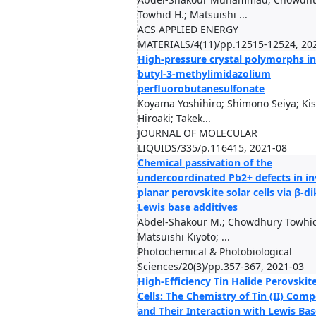
Towhid H.; Matsuishi ...
ACS APPLIED ENERGY
MATERIALS/4(11)/pp.12515-12524, 20
High-pressure crystal polymorphs in
butyl-3-methylimidazolium
perfluorobutanesulfonate
Koyama Yoshihiro; Shimono Seiya; Ki
Hiroaki; Takek...
JOURNAL OF MOLECULAR
LIQUIDS/335/p.116415, 2021-08
Chemical passivation of the
undercoordinated Pb2+ defects in in
planar perovskite solar cells via β-d
Lewis base additives
Abdel-Shakour M.; Chowdhury Towhid
Matsuishi Kiyoto; ...
Photochemical & Photobiological
Sciences/20(3)/pp.357-367, 2021-03
High-Efficiency Tin Halide Perovskite
Cells: The Chemistry of Tin (II) Com
and Their Interaction with Lewis Bas