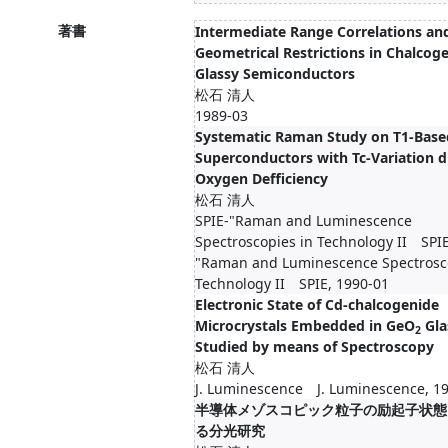
著書
Intermediate Range Correlations an
Geometrical Restrictions in Chalcog
Glassy Semiconductors
松石 清人
1989-03
Systematic Raman Study on T1-Base
Superconductors with Tc-Variation d
Oxygen Defficiency
松石 清人
SPIE-"Raman and Luminescence
Spectroscopies in Technology II SPIE
"Raman and Luminescence Spectrosco
Technology II SPIE, 1990-01
Electronic State of Cd-chalcogenide
Microcrystals Embedded in GeO
Gla
2
Studied by means of Spectroscopy
松石 清人
J. Luminescence J. Luminescence, 1
半導体メゾスコピック粒子の励起子状態
る分光研究