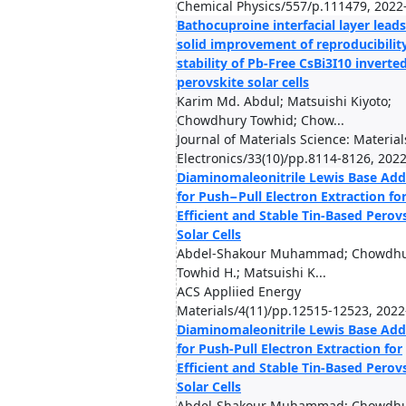
Chemical Physics/557/p.111479, 2022
Bathocuproine interfacial layer leads
solid improvement of reproducibilit
stability of Pb-Free CsBi3I10 inverte
perovskite solar cells
Karim Md. Abdul; Matsuishi Kiyoto;
Chowdhury Towhid; Chow...
Journal of Materials Science: Material
Electronics/33(10)/pp.8114-8126, 202
Diaminomaleonitrile Lewis Base Add
for Push−Pull Electron Extraction fo
Efficient and Stable Tin-Based Perov
Solar Cells
Abdel-Shakour Muhammad; Chowdh
Towhid H.; Matsuishi K...
ACS Appliied Energy
Materials/4(11)/pp.12515-12523, 2022
Diaminomaleonitrile Lewis Base Add
for Push-Pull Electron Extraction for
Efficient and Stable Tin-Based Perov
Solar Cells
Abdel-Shakour Muhammad; Chowdh