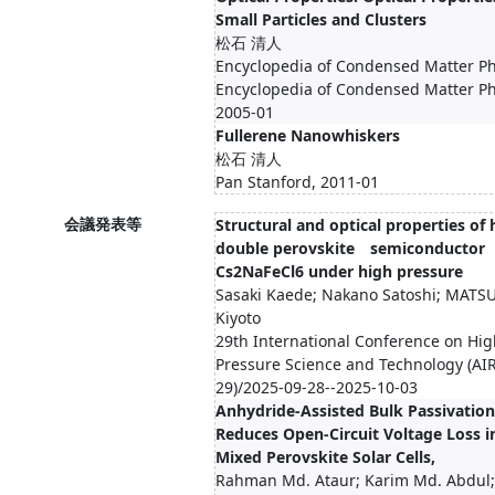
Small Particles and Clusters
松石 清人
Encyclopedia of Condensed Matter 
Encyclopedia of Condensed Matter Ph
2005-01
Fullerene Nanowhiskers
松石 清人
Pan Stanford, 2011-01
会議発表等
Structural and optical properties of 
double perovskite semiconductor
Cs2NaFeCl6 under high pressure
Sasaki Kaede; Nakano Satoshi; MATS
Kiyoto
29th International Conference on Hig
Pressure Science and Technology (AI
29)/2025-09-28--2025-10-03
Anhydride-Assisted Bulk Passivation
Reduces Open-Circuit Voltage Loss i
Mixed Perovskite Solar Cells,
Rahman Md. Ataur; Karim Md. Abdul;