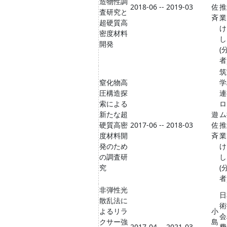
造物性調
2018-06 -- 2019-03
佐
推
査研究と
斉
業
超硬質高
け
密度材料
し
開発
(
者
筑
窒化物高
学
圧構造探
連
索による
ロ
新たな超
遊
ム
硬質高密
2017-06 -- 2018-03
佐
推
度材料開
斉
業
発のため
け
の調査研
し
究
(
者
非弾性光
日
散乱法に
術
よるリラ
小
会
クサー強
島
2017-04 -- 2021-03
費