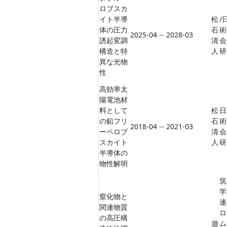
ロブスカ
イト半導
松
/
体の圧力
石
術
2025-04 -- 2028-03
誘起変調
清
会
構造と特
人
研
異な光物
性
高効率太
陽電池材
料として
松
日
の鉛フリ
石
術
2018-04 -- 2021-03
ーペロブ
清
会
スカイト
人
研
半導体の
物性解明
筑
学
窒化物と
連
関連物質
ロ
の高圧構
遊
ム