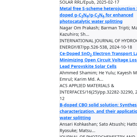
SOLAR RRL/Epub, 2025-02-17
Metal free S-scheme heterojunction 
doped g-C
N
/g-C
N
for enhanced
3
4
3
4
photocatalytic water splitting
Nagar Om Prakash; Barman Tripti; M
Kazuhiro; Sh...
INTERNATIONAL JOURNAL OF HYDR
ENERGY/87/pp.526-538, 2024-10-18
Ce-Doped SnO
Electron Transport L
2
Minimizing Open Circuit Voltage Los
Lead Perovskite Solar Cells
Ahmmed Shamim; He Yulu; Kayesh M
Emrul; Karim Md. A...
ACS APPLIED MATERIALS &
INTERFACES/16(25)/pp.32282-32290, 
12
B-doped CBO solid solution: Synthesi
characterization, and their applicati
water splitting
Ansari Kohkashan; Sato Atsushi; Hatto
Ryosuke; Matsu...
JOURNAL OF PHOTOCHEMISTRY AND