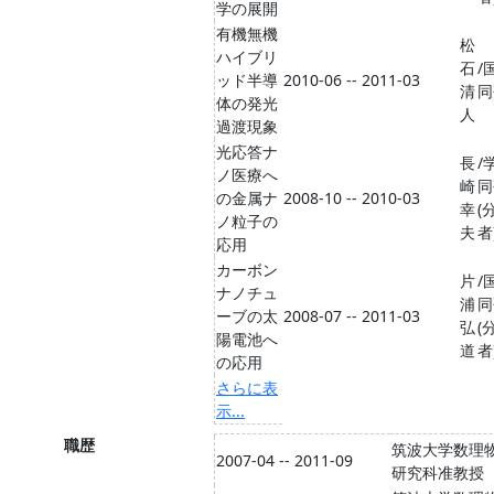
学の展開
有機無機
松
ハイブリ
石
/
ッド半導
2010-06 -- 2011-03
清
同
体の発光
人
過渡現象
光応答ナ
長
/
ノ医療へ
崎
同
の金属ナ
2008-10 -- 2010-03
幸
(
ノ粒子の
夫
者
応用
カーボン
片
/
ナノチュ
浦
同
ーブの太
2008-07 -- 2011-03
弘
(
陽電池へ
道
者
の応用
さらに表
示...
職歴
筑波大学数理
2007-04 -- 2011-09
研究科准教授