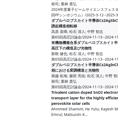
裕司; 栗林 貴弘
2024年度量子ビームサイエンスフェスタ
回PFシンポジウム）/2025-3-12--2025-3
ダブルペロブスカイト半導体Cs2AgSbC
誘起構造相転移
高原 直暉; 松石 清人; 中野 智志
第65回高圧討論会/2024-11-13--2024-11
有機無機複合系ダブルペロブスカイト半
高圧下の構造及び光物性
新鞍 健也; 松石 清人; 中野 智志
第65回高圧討論会/2024-11-13--2024-11
ダブルペロブスカイト半導体Cs2AgInC
相における変調構造と光物性
堀越 拓海; 服部 亮佑; 松石 清人; 中野 智
裕司; 栗林 貴弘
第65回高圧討論会/2024-11-13--2024-11
Trivalent cation doped SnO2 electro
transport layer for the highly efficie
perovskite solar cells
Ahmmed Shamim; He Yulu; Kayesh M
Emrul; Matsuishi K...