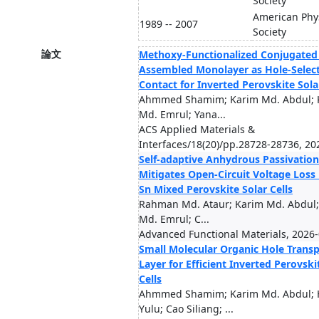
Society
American Phy
1989 -- 2007
Society
論文
Methoxy-Functionalized Conjugated 
Assembled Monolayer as Hole-Select
Contact for Inverted Perovskite Solar
Ahmmed Shamim; Karim Md. Abdul; 
Md. Emrul; Yana...
ACS Applied Materials &
Interfaces/18(20)/pp.28728-28736, 20
Self-adaptive Anhydrous Passivation
Mitigates Open-Circuit Voltage Loss 
Sn Mixed Perovskite Solar Cells
Rahman Md. Ataur; Karim Md. Abdul;
Md. Emrul; C...
Advanced Functional Materials, 2026
Small Molecular Organic Hole Trans
Layer for Efficient Inverted Perovski
Cells
Ahmmed Shamim; Karim Md. Abdul; 
Yulu; Cao Siliang; ...