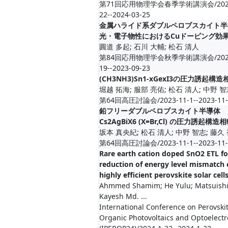
第71回応用物理学会春季学術講演会/2024
22--2024-03-25
金属ハライド系ダブルペロブスカイト半
光・電子物性におけるCuドーピング効
圓道 多起; 石川 大輔; 松石 清人
第84回応用物理学会秋季学術講演会/2023
19--2023-09-23
(CH3NH3)Sn1-xGexI3の圧力誘起構
堀越 拓海; 服部 亮佑; 松石 清人; 中野 
第64回高圧討論会/2023-11-1--2023-11-
鉛フリーダブルペロブスカイト半導体
Cs2AgBiX6 (X=Br,Cl) の圧力誘起構造
坂本 真央紀; 松石 清人; 中野 智志; 藤久
第64回高圧討論会/2023-11-1--2023-11-
Rare earth cation doped SnO2 ETL fo
reduction of energy level mismatch 
highly efficient perovskite solar cell
Ahmmed Shamim; He Yulu; Matsuishi 
Kayesh Md. ...
International Conference on Perovski
Organic Photovoltaics and Optoelectr