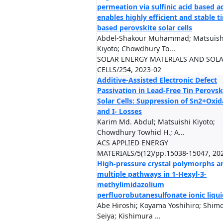
permeation via sulfinic acid based a
enables highly efficient and stable ti
based perovskite solar cells
Abdel-Shakour Muhammad; Matsuish
Kiyoto; Chowdhury To...
SOLAR ENERGY MATERIALS AND SOL
CELLS/254, 2023-02
Additive-Assisted Electronic Defect
Passivation in Lead-Free Tin Perovsk
Solar Cells: Suppression of Sn2+Oxid
and I- Losses
Karim Md. Abdul; Matsuishi Kiyoto;
Chowdhury Towhid H.; A...
ACS APPLIED ENERGY
MATERIALS/5(12)/pp.15038-15047, 20
High-pressure crystal polymorphs a
multiple pathways in 1-Hexyl-3-
methylimidazolium
perfluorobutanesulfonate ionic liqui
Abe Hiroshi; Koyama Yoshihiro; Shim
Seiya; Kishimura ...