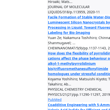
Hiroaki; Mats...
JOURNAL OF MOLECULAR
LIQUIDS/318/p.113959, 2020-11
Facile Formation of Stable Water-Di
Luminescent Silicon Nanocrystals by
Processing in Liquid: Toward Fluore
Labeling for Bio-Imaging
Yuan Ze; Nakamura Toshihiro; Chinn
Shanmugavel; ...
CHEMNANOMAT/5(9)/pp.1137-1143, 2
How does the flexibility of pyrrolid
cations affect the phase behaviour o
alkyl-1-methylpyrrolidinium
bis(trifluoromethanesulfonyl)imide
homologues under stressful conditi
Koyama Yoshihiro; Matsuishi Kiyoto; 
Takahiro; Ab...
PHYSICAL CHEMISTRY CHEMICAL
PHYSICS/21(21)/pp.11290-11297, 2019
PubMed
Coadditive Engineering with 5-Am
Valeric Acid Iodide for Efficient and 