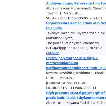
Additives during Perovskite Film F
Abdel-Shakour Muhammad.; Chowdh
Towhid H.; Matsuishi...
SOLAR RRL/5(1)/p.2000606, 2021-01
High-Pressure Raman Study of n-Oc
to 15 GPa
Takekiyo Takahiro; Koyama Yoshihiro;
Matsuishi Kiyoto; ...
The journal of physical chemistry.
B/124(49)/pp.11189-11196, 2020-12
PubMed
Crystal polymorphs in 1-alkyl-3-
methylimidazolium
perfluorobutanesulfonate ionic liqui
Koyama Yoshihiro; Kishimura Hiroaki;
Hiroshi; Matsuis...
JOURNAL OF MOLECULAR
LIQUIDS/317/p.113908, 2020-11
High-pressure crystal polymorph of 
protic ionic liquid: Ethylammonium 
Abe Hiroshi; Koyama Yoshihiro; Kish