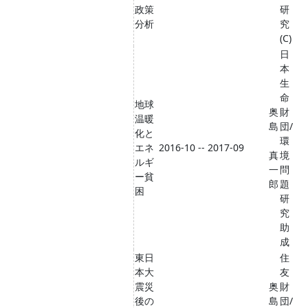
政策
研
分析
究
(C)
日
本
生
命
地球
奥
財
温暖
島
団/
化と
環
エネ
2016-10 -- 2017-09
真
境
ルギ
一
問
ー貧
郎
題
困
研
究
助
成
東日
住
本大
友
震災
奥
財
後の
島
団/