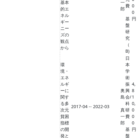
基本
一
費
0
的エ
郎
0
ネル
基
円
ギー
盤
ニー
研
ズの
究
観点
（
から
B)
日
環
本
境・
学
エネ
術
ルギ
振
4,
ーに
奥
興
8
関す
島
会/
1
る多
科
0,
2017-04 -- 2022-03
次元
真
研
0
貧困
一
費
0
指標
郎
0
の開
基
円
発と
盤