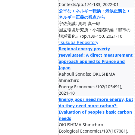
Contexts/pp.174-183, 2022-01
公平なエネルギー転換：気候正義とエ
ネルギー正義の観点から
宇佐美誠; 奥島 真一郎
国立環境研究所・小端拓郎編『都市の
脱炭素化』/pp.139-150, 2021-10
Tsukuba Repository
Regional energy poverty
reevaluated: A direct measurement
approach applied to France and
Japan
Kahouli Sondès; OKUSHIMA
Shinichiro
Energy Economics/102(105491),
2021-10
Energy poor need more energy, but
do they need more carbon?:
Evaluation of people’s basic carbon
needs
OKUSHIMA Shinichiro
Ecological Economics/187(107081),