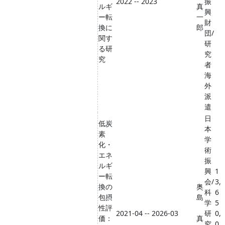
2022 -- 2023
振
ルギ
真
興
ー転
一
財
換に
郎
団/
関す
研
る研
究
究
者
海
外
派
遣
日
低炭
本
素
学
化・
術
エネ
振
ルギ
興
1
ー転
会/
3,
換の
奥
科
6
包摂
島
学
5
性評
2021-04 -- 2026-03
研
0,
価：
真
究
0