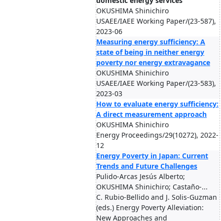
domestic energy services
OKUSHIMA Shinichiro
USAEE/IAEE Working Paper/(23-587),
2023-06
Measuring energy sufficiency: A
state of being in neither energy
poverty nor energy extravagance
OKUSHIMA Shinichiro
USAEE/IAEE Working Paper/(23-583),
2023-03
How to evaluate energy sufficiency:
A direct measurement approach
OKUSHIMA Shinichiro
Energy Proceedings/29(10272), 2022-
12
Energy Poverty in Japan: Current
Trends and Future Challenges
Pulido-Arcas Jesús Alberto;
OKUSHIMA Shinichiro; Castaño-...
C. Rubio-Bellido and J. Solis-Guzman
(eds.) Energy Poverty Alleviation:
New Approaches and