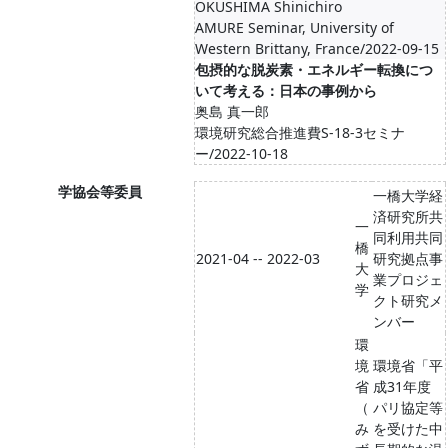
OKUSHIMA Shinichiro
AMURE Seminar, University of
Western Brittany, France/2022-09-15
包摂的な脱炭素・エネルギー転換につ
いて考える：日本の事例から
奥島 真一郎
環境研究総合推進費S-18-3セミナ
ー/2022-10-18
学協会等委員
一橋大学経
済研究所共
一
同利用共同
橋
2021-04 -- 2022-03
研究拠点事
大
業プロジェ
学
クト研究メ
ンバー
環
境
環境省「平
省
成31年度
（
パリ協定等
み
を受けた中