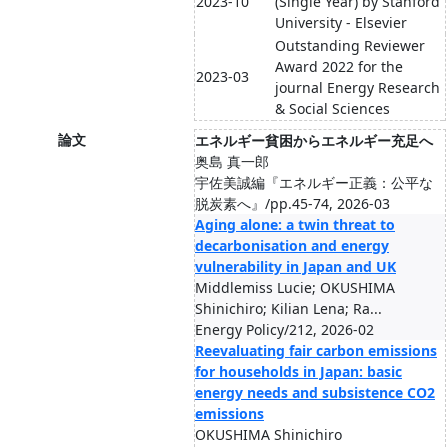
2023-10
(Single Year) by Stanford
University - Elsevier
Outstanding Reviewer
Award 2022 for the
2023-03
journal Energy Research
& Social Sciences
論文
エネルギー貧困からエネルギー充足へ
奥島 真一郎
宇佐美誠編『エネルギー正義：公平な
脱炭素へ』/pp.45-74, 2026-03
Aging alone: a twin threat to
decarbonisation and energy
vulnerability in Japan and UK
Middlemiss Lucie; OKUSHIMA
Shinichiro; Kilian Lena; Ra...
Energy Policy/212, 2026-02
Reevaluating fair carbon emissions
for households in Japan: basic
energy needs and subsistence CO2
emissions
OKUSHIMA Shinichiro