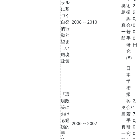
ラル
奥
術
2
に基
島
振
9
づく
興
0,
自発
2008 -- 2010
真
会/
0
的行
一
若
0
動と
郎
手
0
望ま
研
円
しい
究
環境
(B)
政策
日
本
学
術
「環
振
境政
興
2,
策に
奥
会/
1
おけ
島
若
7
る経
手
0,
2006 -- 2007
済的
真
研
0
手
一
究
0