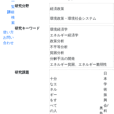
一
研究分野
覧
経済政策
詳細
検
環境政策・環境社会システム
索
研究キーワード
環境経済学
使い方
エネルギー経済学
お問い
政策分析
合わせ
不平等分析
貧困分析
分解手法の開発
エネルギー貧困、エネルギー脆弱性
研究課題
日
十分
本
なエ
学
ネル
術
ギー
振
をす
興
べて
会/
奥
の人
科
島