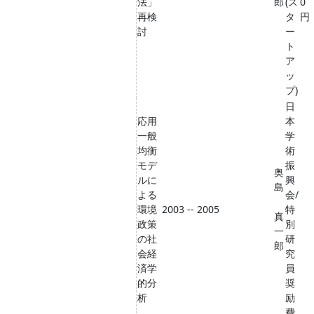
法」
郎
(ス
0
再検
タ
円
討
ー
ト
ア
ッ
プ)
日
応用
本
一般
学
均衡
術
モデ
振
奥
ルに
興
島
よる
会/
環境
2003 -- 2005
特
真
政策
別
一
の社
研
郎
会経
究
済学
員
的分
奨
析
励
費