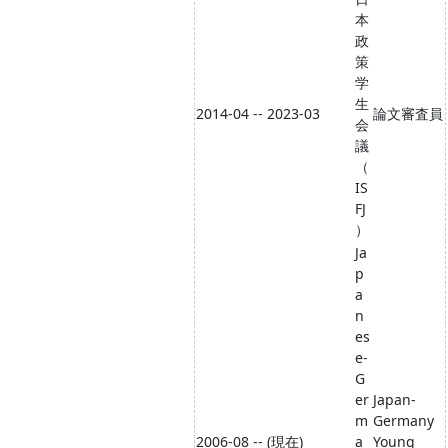
本
政
策
学
生
2014-04 -- 2023-03
論文審査員
会
議
（
IS
FJ
）
Ja
p
a
n
es
e-
G
er
Japan-
m
Germany
2006-08 -- (現在)
a
Young