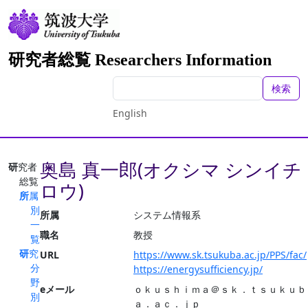
研究者総覧 Researchers Information
検索
English
奥島 真一郎(オクシマ シンイチ
研究者
総覧
ロウ)
所属
別
所属
システム情報系
一
職名
教授
覧
研究
URL
https://www.sk.tsukuba.ac.jp/PPS/fac/
分
https://energysufficiency.jp/
野
eメール
ｏｋｕｓｈｉｍａ＠ｓｋ．ｔｓｕｋｕｂ
別
ａ．ａｃ．ｊｐ