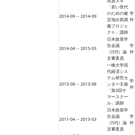
筑波大学
「若い世代
のための被
学
2014-09 -- 2014-09
災地出前講
外
義プロジェ
クト」講師
日本政策学
生会議
学
2014-04 -- 2015-03
（ISFJ）論
外
文審査員
一橋大学現
代経済シス
テム研究セ
学
2013-08 -- 2013-08
ンター主催
外
「第3回サ
マースクー
ル」講師
日本政策学
生会議
学
2011-04 -- 2013-03
（ISFJ）論
外
文審査員