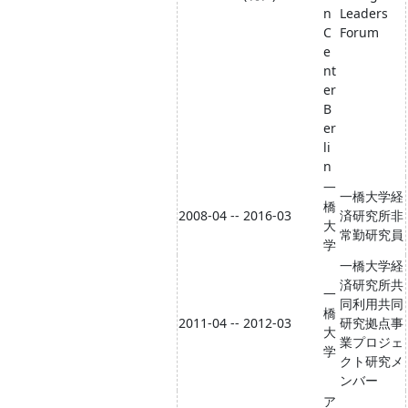
n
Leaders
C
Forum
e
nt
er
B
er
li
n
一
一橋大学経
橋
2008-04 -- 2016-03
済研究所非
大
常勤研究員
学
一橋大学経
済研究所共
一
同利用共同
橋
2011-04 -- 2012-03
研究拠点事
大
業プロジェ
学
クト研究メ
ンバー
ア