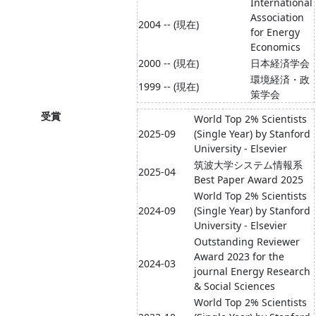
International
Association
2004 -- (現在)
for Energy
Economics
2000 -- (現在)
日本経済学会
環境経済・政
1999 -- (現在)
策学会
受賞
World Top 2% Scientists
2025-09
(Single Year) by Stanford
University - Elsevier
筑波大学システム情報系
2025-04
Best Paper Award 2025
World Top 2% Scientists
2024-09
(Single Year) by Stanford
University - Elsevier
Outstanding Reviewer
Award 2023 for the
2024-03
journal Energy Research
& Social Sciences
World Top 2% Scientists