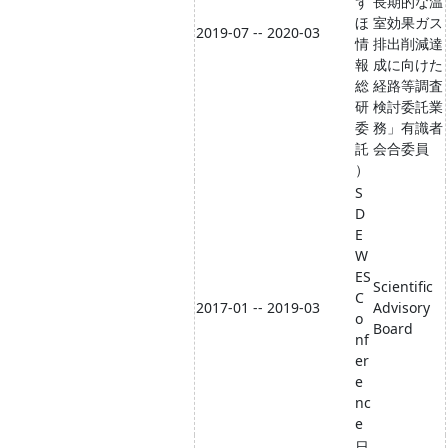
ず
長期的な温
ほ
室効果ガス
2019-07 -- 2020-03
情
排出削減達
報
成に向けた
総
経路等調査
研
検討委託業
委
務」有識者
託
会合委員
）
S
D
E
W
ES
Scientific
C
2017-01 -- 2019-03
Advisory
o
Board
nf
er
e
nc
e
日