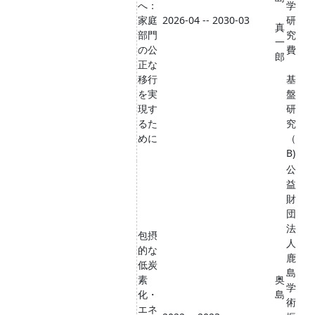
へ：
学
家庭
2026-04 -- 2030-03
研
真
部門
究
一
の公
費
郎
正な
移行
基
を実
盤
現す
研
るた
究
めに
（
B)
公
益
財
団
法
包摂
人
的な
鹿
低炭
島
素
奥
学
化・
島
術
エネ