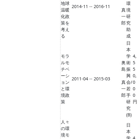
地球
環
2014-11 -- 2016-11
温暖
真
境
化政
一
研
策を
郎
究
考え
助
る
成
日
本
モラ
学
4,
ルモ
奥
術
5
チベ
島
振
5
ーシ
興
0,
2011-04 -- 2015-03
ョン
真
会/
0
と環
一
若
0
境政
郎
手
0
策
研
円
究
(B)
人々
日
の環
本
境モ
学
4,