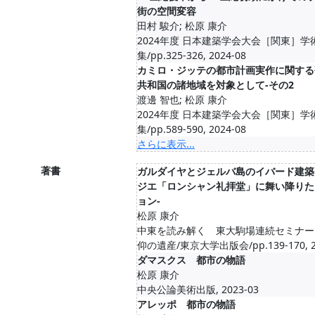
街の空間変容
田村 駿介; 松原 康介
2024年度 日本建築学会大会［関東］学
集/pp.325-326, 2024-08
カミロ・ジッテの都市計画実作に関する
共和国の諸地域を対象として-その2
渡邊 智也; 松原 康介
2024年度 日本建築学会大会［関東］学
集/pp.589-590, 2024-08
さらに表示...
著書
ガルダイヤとジェルバ島のイバード建築
ジエ「ロンシャン礼拝堂」に舞い降りた
ョン-
松原 康介
中東を読み解く 東大駒場連続セミナー
仰の遺産/東京大学出版会/pp.139-170, 2
ダマスクス 都市の物語
松原 康介
中央公論美術出版, 2023-03
アレッポ 都市の物語