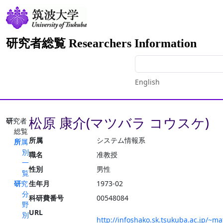
研究者総覧 Researchers Information
English
松原 康介(マツバラ コウスケ)
研究者
総覧
所属
システム情報系
所属
別
職名
准教授
一
性別
男性
覧
研究
生年月
1973-02
分
科研費番号
00548084
野
URL
別
http://infoshako.sk.tsukuba.ac.jp/~m