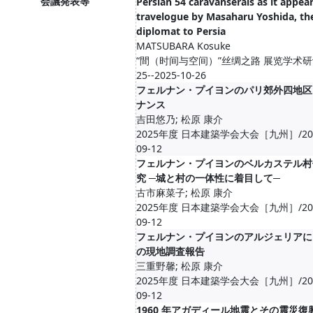
会議発表等
Persian 54 caravanserais as it appea
travelogue by Masaharu Yoshida, the
diplomat to Persia
MATSUBARA Kosuke
“間（时间与空间）”丝绸之路 展览学术研讨会
25--2025-10-26
フェルナン・プイヨンのパリ郊外四地区
ナンス
吉田悠乃; 松原 康介
2025年度 日本建築学会大会［九州］/2025-0
09-12
フェルナン・プイヨンのベルカステル村
究 ─城と村の一体性に着目して─
古市麻菜子; 松原 康介
2025年度 日本建築学会大会［九州］/2025-0
09-12
フェルナン・プイヨンのアルジェリアに
の現地調査報告
三重野馨; 松原 康介
2025年度 日本建築学会大会［九州］/2025-0
09-12
1960 年アガディール地震とその震災