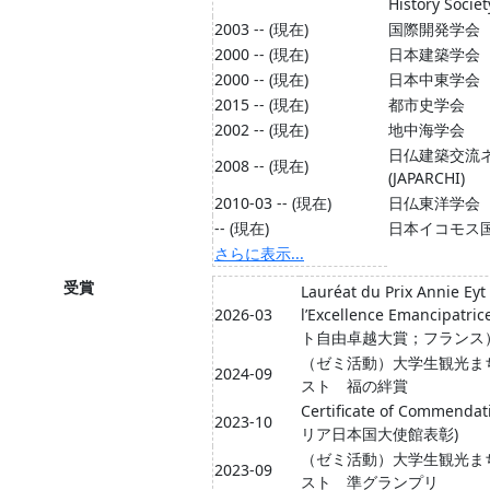
History Socie
2003 -- (現在)
国際開発学会
2000 -- (現在)
日本建築学会
2000 -- (現在)
日本中東学会
2015 -- (現在)
都市史学会
2002 -- (現在)
地中海学会
日仏建築交流
2008 -- (現在)
(JAPARCHI)
2010-03 -- (現在)
日仏東洋学会
-- (現在)
日本イコモス
さらに表示...
受賞
Lauréat du Prix Annie Eyt
2026-03
l’Excellence Emancip
ト自由卓越大賞；フランス
（ゼミ活動）大学生観光ま
2024-09
スト 福の絆賞
Certificate of Commen
2023-10
リア日本国大使館表彰)
（ゼミ活動）大学生観光ま
2023-09
スト 準グランプリ