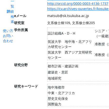
一
http://orcid.org/0000-0003-4136-1737
覧
https://cv.archives-ouvertes.fr/kosuk
詳細
eメール
matsub@sk.tsukuba.ac.jp
検
索
研究室
文系修士棟109, 文系修士棟205
学外所属
使い方
シニア・
設計組織A・D・H
お問い
（一級建
合わせ
筑波大学 地中海・北アフリ
准教授（
カ研究センター
筑波大学 西アジア文明研究
准教授（
センター
研究分野
都市計画・建築計画
建築史・意匠
地域研究
研究キーワード
地中海都市
中東・北アフリカ
歴史文化保全
国際協力