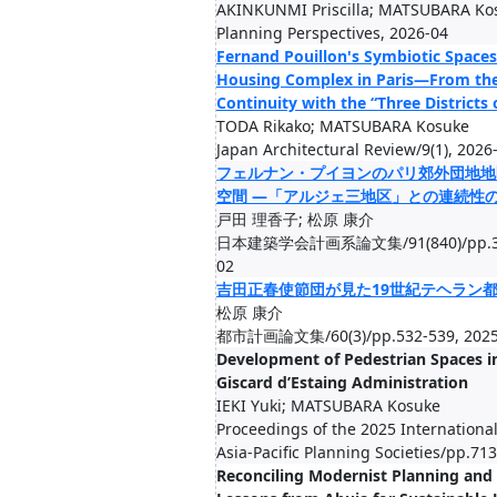
AKINKUNMI Priscilla; MATSUBARA Ko
Planning Perspectives, 2026-04
Fernand Pouillon's Symbiotic Space
Housing Complex in Paris—From the
Continuity with the “Three Districts 
TODA Rikako; MATSUBARA Kosuke
Japan Architectural Review/9(1), 2026
フェルナン・プイヨンのパリ郊外団地地
空間 ―「アルジェ三地区」との連続性
戸田 理香子; 松原 康介
日本建築学会計画系論文集/91(840)/pp.351
02
吉田正春使節団が見た19世紀テヘラン
松原 康介
都市計画論文集/60(3)/pp.532-539, 2025
Development of Pedestrian Spaces i
Giscard d’Estaing Administration
IEKI Yuki; MATSUBARA Kosuke
Proceedings of the 2025 Internationa
Asia-Pacific Planning Societies/pp.71
Reconciling Modernist Planning and L