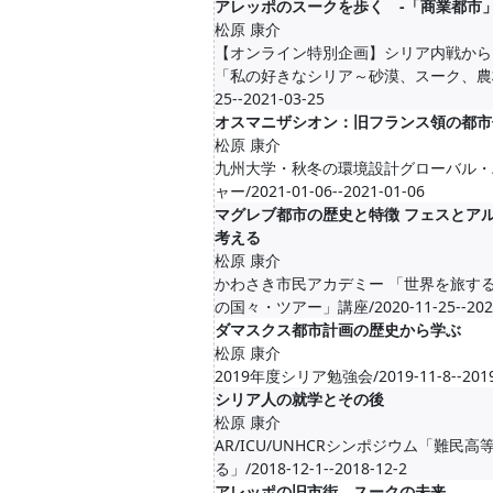
アレッポのスークを歩く -「商業都市」
松原 康介
【オンライン特別企画】シリア内戦から1
「私の好きなシリア～砂漠、スーク、農村～」
25--2021-03-25
オスマニザシオン：旧フランス領の都市
松原 康介
九州大学・秋冬の環境設計グローバル・
ャー/2021-01-06--2021-01-06
マグレブ都市の歴史と特徴 フェスとア
考える
松原 康介
かわさき市民アカデミー 「世界を旅する
の国々・ツアー」講座/2020-11-25--2020
ダマスクス都市計画の歴史から学ぶ
松原 康介
2019年度シリア勉強会/2019-11-8--2019
シリア人の就学とその後
松原 康介
AR/ICU/UNHCRシンポジウム「難民
る」/2018-12-1--2018-12-2
アレッポの旧市街、スークの未来