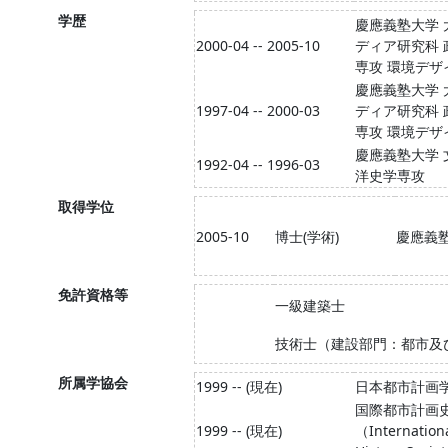
学歴
慶應義塾大学 
2000-04 -- 2005-10
ディア研究科 
専攻 環境デザ
慶應義塾大学 
1997-04 -- 2000-03
ディア研究科 
専攻 環境デザ
慶應義塾大学 
1992-04 -- 1996-03
洋史学専攻
取得学位
2005-10
博士(学術)
慶應義
免許資格等
一級建築士
技術士（建設部門：都市及
所属学協会
1999 -- (現在)
日本都市計画
国際都市計画
1999 -- (現在)
（Internation