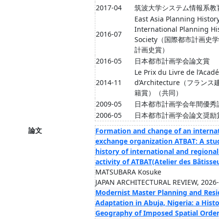
2017-04
筑波大学システム情報系教
East Asia Planning History
International Planning Hi
2016-07
Society（国際都市計画
計画史賞）
2016-05
日本都市計画学会論文賞
Le Prix du Livre de l’Acad
2014-11
d’Architecture（フ
籍賞）（共同）
2009-05
日本都市計画学会年間優秀
2006-05
日本都市計画学会論文奨励
論文
Formation and change of an interna
exchange organization ATBAT: A stu
history of international and regiona
activity of ATBAT(Atelier des Bâtisseu
MATSUBARA Kosuke
JAPAN ARCHITECTURAL REVIEW, 2026
Modernist Master Planning and Resi
Adaptation in Abuja, Nigeria: a Histo
Geography of Imposed Spatial Order