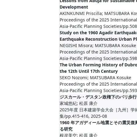
Lessons from Abuja for Sustainable
Development
AKINKUNMI Priscilla; MATSUBARA Ko
Proceedings of the 2025 Internationa
Asia-Pacific Planning Societies/pp.50
Study on the 1960 Agadir Earthquake
Earthquake Reconstruction Urban P
NEGISHI Misora; MATSUBARA Kosuke
Proceedings of the 2025 Internationa
Asia-Pacific Planning Societies/pp.59
The Urban Forming History of Dubr
the 12th Until 17th Century
SEKO Nozomi; MATSUBARA Kosuke
Proceedings of the 2025 Internationa
Asia-Pacific Planning Societies/pp.59
ジスカール・デスタン政権下のパリ歩行
家城悠紀; 松原 康介
2025年度 日本建築学会大会［九州］学
集/pp.415-416, 2025-08
1960 年アガディール地震とその震災
る研究
根岸美空; 松原 康介