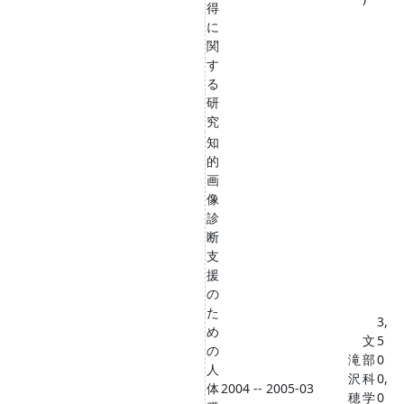
得
に
関
す
る
研
究
知
的
画
像
診
断
支
援
の
た
3,
め
文
5
の
滝
部
0
人
沢
科
0,
体
2004 -- 2005-03
穂
学
0