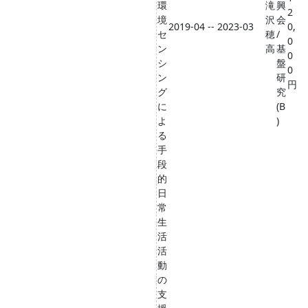
環
滝
興
2
境
沢
会
2019-04 -- 2023-03
0,
セ
穂
/
0
ン
高
基
0
シ
盤
0
ン
研
円
グ
究
に
(B
よ
)
る
手
段
的
日
常
生
活
活
動
の
支