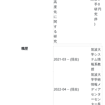
高
手
0
度
研
円
化
究
に
(B
関
)
す
る
研
究
職歴
筑波大
学シス
2021-03 -- (現在)
テム情
報系教
授
筑波大
学学術
情報メ
2022-04 -- (現在)
ディア
センタ
ーセン
ター長