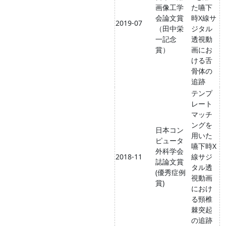
画像工学
た嚥下
会論文賞
時X線サ
2019-07
（田中栄
ジタル
一記念
透視動
賞）
画にお
ける舌
骨体の
追跡
テンプ
レート
マッチ
ングを
日本コン
用いた
ピュータ
嚥下時X
外科学会
2018-11
線サジ
誌論文賞
タル透
(優秀症例
視動画
賞)
におけ
る頸椎
棘突起
の追跡