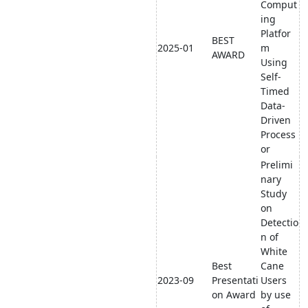
Comput
ing
Platfor
BEST
2025-01
m
AWARD
Using
Self-
Timed
Data-
Driven
Process
or
Prelimi
nary
Study
on
Detectio
n of
White
Best
Cane
2023-09
Presentati
Users
on Award
by use