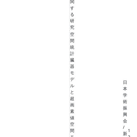
関
す
る
研
究
空
間
統
計
臓
器
モ
デ
日
ル
本
と
学
超
術
画
振
素
興
値
会
空
/
間
1
新
モ
2,