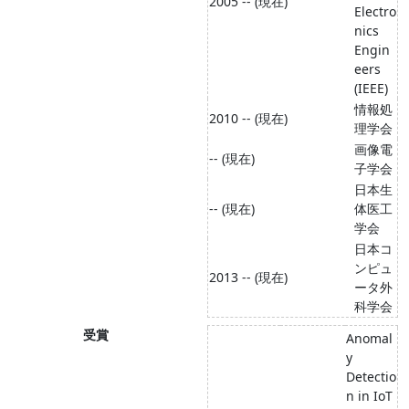
2005 -- (現在)
Electro
nics
Engin
eers
(IEEE)
情報処
2010 -- (現在)
理学会
画像電
-- (現在)
子学会
日本生
-- (現在)
体医工
学会
日本コ
ンピュ
2013 -- (現在)
ータ外
科学会
受賞
Anomal
y
Detectio
n in IoT