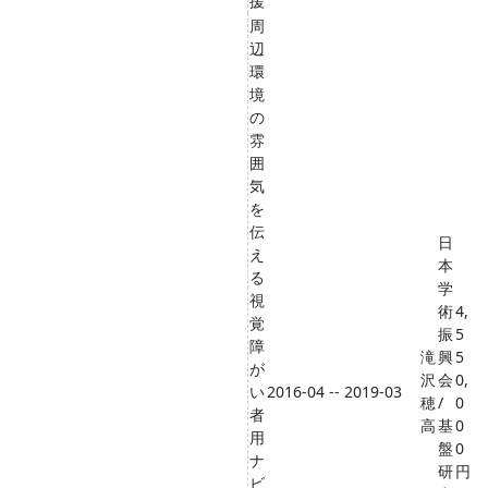
援
周
辺
環
境
の
雰
囲
気
を
伝
日
え
本
る
学
視
術
4,
覚
振
5
障
滝
興
5
が
沢
会
0,
い
2016-04 -- 2019-03
穂
/
0
者
高
基
0
用
盤
0
ナ
研
円
ビ