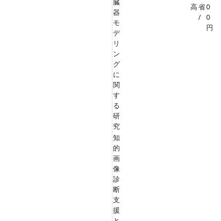
臓
高
省
0
器
/
0
モ
円
デ
リ
ン
グ
に
関
す
る
研
究
知
的
画
像
診
断
支
援
と