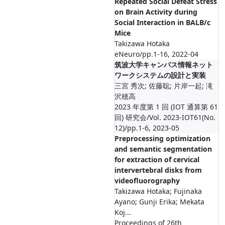
Repeated Social Defeat Stress
on Brain Activity during
Social Interaction in BALB/c
Mice
Takizawa Hotaka
eNeuro/pp.1-16, 2022-04
筑波大学キャンパス情報ネット
ワークシステムの設計と実装
三宮 秀次; 佐藤聡; 片岸一起; 滝
沢穂高
2023 年度第 1 回 (IOT 通算第 61
回) 研究会/Vol. 2023-IOT61(No.
12)/pp.1-6, 2023-05
Preprocessing optimization
and semantic segmentation
for extraction of cervical
intervertebral disks from
videofluorography
Takizawa Hotaka; Fujinaka
Ayano; Gunji Erika; Mekata
Koj...
Proceedings of 26th