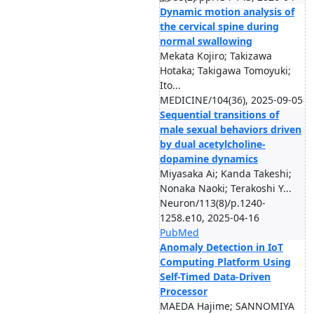
Dynamic motion analysis of
the cervical spine during
normal swallowing
Mekata Kojiro; Takizawa
Hotaka; Takigawa Tomoyuki;
Ito...
MEDICINE/104(36), 2025-09-05
Sequential transitions of
male sexual behaviors driven
by dual acetylcholine-
dopamine dynamics
Miyasaka Ai; Kanda Takeshi;
Nonaka Naoki; Terakoshi Y...
Neuron/113(8)/p.1240-
1258.e10, 2025-04-16
PubMed
Anomaly Detection in IoT
Computing Platform Using
Self-Timed Data-Driven
Processor
MAEDA Hajime; SANNOMIYA