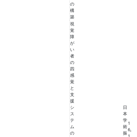
の
構
築
視
覚
障
が
い
者
の
四
感
覚
と
支
援
シ
日
ス
本
テ
学
1
ム
術
6,
の
振
1