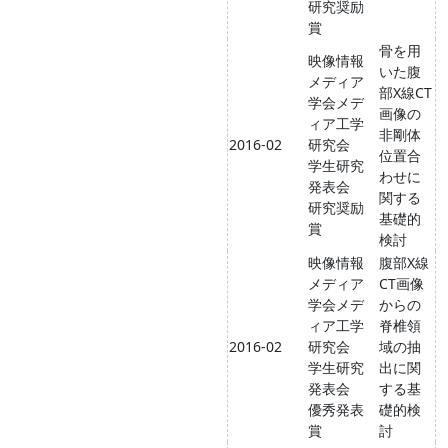
研究奨励
賞
骨を用
映像情報
いた腹
メディア
部X線CT
学会メデ
画像の
ィア工学
非剛体
2016-02
研究会
位置合
学生研究
わせに
発表会
関する
研究奨励
基礎的
賞
検討
映像情報
腹部X線
メディア
CT画像
学会メデ
からの
ィア工学
脊椎領
2016-02
研究会
域の抽
学生研究
出に関
発表会
する基
優秀発表
礎的検
賞
討