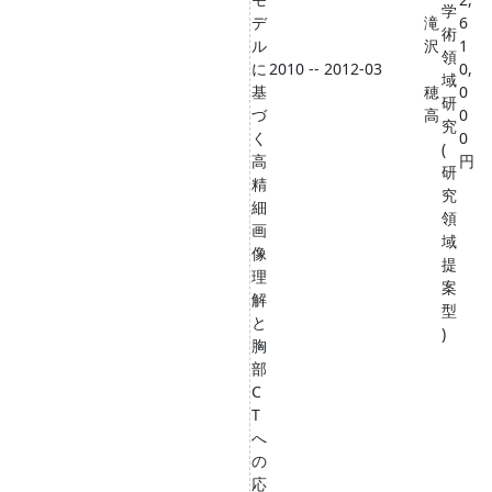
学
デ
滝
6
術
ル
沢
1
領
に
2010 -- 2012-03
0,
域
基
穂
0
研
づ
高
0
究
く
0
(
高
円
研
精
究
細
領
画
域
像
提
理
案
解
型
と
)
胸
部
C
T
へ
の
応