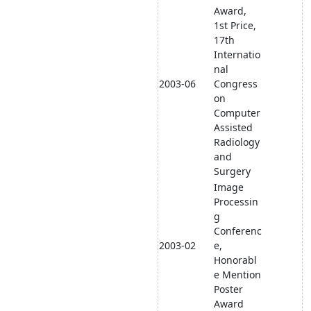
Award,
1st Price,
17th
Internatio
nal
2003-06
Congress
on
Computer
Assisted
Radiology
and
Surgery
Image
Processin
g
Conferenc
2003-02
e,
Honorabl
e Mention
Poster
Award