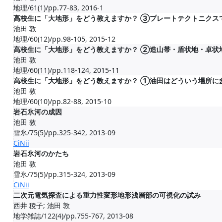
地理/61(1)/pp.77-83, 2016-1
高校生に「大地形」をどう教えますか？ ③プレートテクトニクス
池田 敦
地理/60(12)/pp.98-105, 2015-12
高校生に「大地形」をどう教えますか？ ②造山帯・盾状地・卓状
池田 敦
地理/60(11)/pp.118-124, 2015-11
高校生に「大地形」をどう教えますか？ ①油田はどういう場所に
池田 敦
地理/60(10)/pp.82-88, 2015-10
岩石氷河の成因
池田 敦
雪氷/75(5)/pp.325-342, 2013-09
CiNii
岩石氷河のかたち
池田 敦
雪氷/75(5)/pp.315-324, 2013-09
CiNii
二次元電気探査による重力性変形地形浅層部の可視化の試み
西井 稜子; 池田 敦
地学雑誌/122(4)/pp.755-767, 2013-08