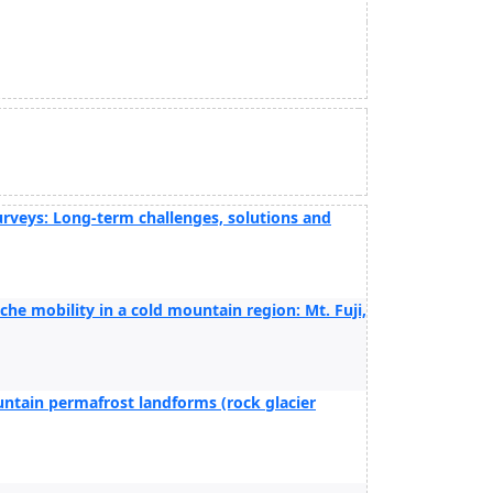
urveys: Long-term challenges, solutions and
che mobility in a cold mountain region: Mt. Fuji,
ountain permafrost landforms (rock glacier