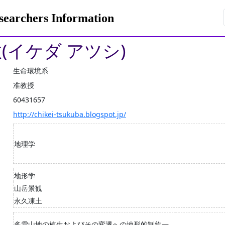
rchers Information
敦(イケダ アツシ)
生命環境系
准教授
60431657
http://chikei-tsukuba.blogspot.jp/
地理学
地形学
山岳景観
永久凍土
多雪山地の植生およびその変遷への地形的制約―