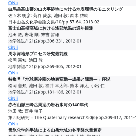
CiNii
白馬岳高山帯の山火事跡地における地表環境のモニタリング
佐々木 明彦; 苅谷 愛彦; 池田 敦; 鈴木 啓助
日本山岳文化学会論文集/10/pp.57-64, 2013-02
富士山高標高域における浅部地温の通年観測
池田 敦; 岩花 剛; 末吉 哲雄
地学雑誌/121(2)/pp.306-331, 2012-01
CiNii
周氷河地形プロセス研究最前線
松岡 憲知; 池田 敦
地学雑誌/121(2)/pp.269-305, 2012-01
CiNii
特集号「地球寒冷圏の地表変動―成果と課題―」序説
松岡 憲知; 池田 敦; 福井 幸太郎; 熊木 洋太; 小出 仁
地学雑誌/121(2)/pp.181-186, 2012-01
CiNii
赤石山脈三峰岳周辺の岩石氷河の14C年代
池田 敦; 西井 稜子
第四紀研究 = The Quaternary research/50(6)/pp.309-317, 2011-
CiNii
雪氷化学的手法による山岳地域の冬季降水量算定