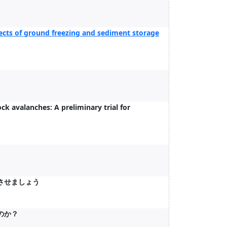
fects of ground freezing and sediment storage
ck avalanches: A preliminary trial for
させましょう
のか？