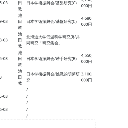
5-03
田
日本学術振興会/基盤研究(C)
000円
敦
池
4,680,
9-03
田
日本学術振興会/基盤研究(C)
000円
敦
池
北海道大学低温科学研究所/共
8-03
田
同研究「研究集会」
敦
池
4,550,
5-03
田
日本学術振興会/若手研究(B)
000円
敦
池
日本学術振興会/挑戦的萌芽研
3,100,
3
田
究
000円
敦
/
5-03
/
/
6-03
/
/