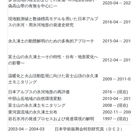
2020-04 -- 202
偽高山帯の有無を中心に―
現地観測値と数値標高モデルを用いた日本アルプ
2016-04 -- 201
スの氷河・周氷河地形の発達史研究
永久凍土の動態解明のための多角的アプローチ
2015-04 -- 201
富士山の永久凍土―その特性・分布・地形変化へ
2012-04 -- 201
の影響―
温暖化と火山活動監視に向けた富士山頂の永久凍
2009 -- 2011-0
土モニタリング
日本アルプスの氷河地形の再評価
2016 -- (現在)
中部山岳地域の自然環境変動
2010-04 -- 201
富士山の永久凍土モニタリング
2008 -- (現在)
黄河源流域の永久凍土分布
2002-11 -- 200
岩石氷河の発達プロセスおよび発達環境の解明
1997 -- (現在)
2003-04 -- 2004-03
日本学術振興会特別研究員（ＤＣ２）