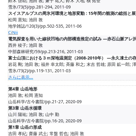
鈴木 啓助; 池田 敦; 兼子 祐人; 鈴木 大地; 槇 拓登
雪氷/73(5)/pp.281-294, 2011-09
スイスアルプスの周氷河環境と地形変動 : 15年間の観測の総括と
松岡 憲知; 池田 敦
地学雑誌/120(3)/pp.502-535, 2011-06
CiNii
電気探査を用いた線状凹地の内部構造推定の試み ―赤石山脈アレ
西井 稜子; 池田 敦
中部森林研究/59/pp.213-216, 2011-03
富士山頂における３ｍ深地温測定（2008-2010年） ―永久凍土
岩花 剛; 池田 敦; 福井 幸太郎; 斉藤 和之; 末吉 哲雄; 原田 鉱一郎; 
雪氷/73(2)/pp.119-131, 2011-03
さらに表示...
第4章 山岳地形
池田 敦; 松岡 憲知
山岳科学/古今書院/pp.21-27, 2020-09
第3章 山岳水循環
山川 陽祐; 池田 敦; 山中 勤
山岳科学/古今書院/pp.16-20, 2020-09
第1章 山岳の形成
吉田 孝紀; 齋藤 武士; 常盤 哲也; 池田 敦