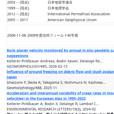
2003 -- (現在)
日本地形学連合
1999 -- (現在)
日本地理学会
2012 -- (現在)
International Permafrost Association
2005 -- 2017
American Geophysical Union
2008-11-08
2008年度信州フィールド科学賞
Rock glacier velocity monitored by annual in-situ geodetic s
suggestions
Kellerer-Pirklbauer Andreas; Bodin Xavier; Delaloye Re...
GEOMORPHOLOGY/495, 2026-02-15
Influence of ground freezing on debris flow and slush avalan
Japan
Imaizumi F; Ikeda A; Takayama S; Nishimura N; Kashiwa...
Geomorphology/488, 2025-11
Acceleration and interannual variability of creep rates in m
velocities) in the European Alps in 1995–2022
Kellerer-Pirklbauer A; Bodin X; Delaloye R; Lambiel C...
ENVIRONMENTAL RESEARCH LETTERS/19(3), 2024-02