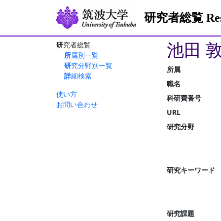
研究者総覧 Resea
池田 
研究者総覧
所属別一覧
研究分野別一覧
所属
詳細検索
職名
使い方
科研費番号
お問い合わせ
URL
研究分野
研究キーワード
研究課題