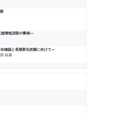
展望
沢崩壊地頂部の事例―
の存在確認と長期変化把握に向けて―
澤田 結基