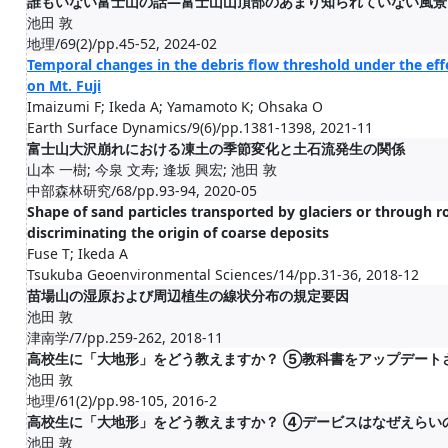
誰もいない富士山の話―富士山山頂部のあまり知られていない風景
池田 敦
地理/69(2)/pp.45-52, 2024-02
Temporal changes in the debris flow threshold under the ef
on Mt. Fuji
Imaizumi F; Ikeda A; Yamamoto K; Ohsaka O
Earth Surface Dynamics/9(6)/pp.1381-1398, 2021-11
富士山大沢崩れにおける凍土の季節変化と土石流発生の関係
山本 一樹; 今泉 文寿; 逢坂 興宏; 池田 敦
中部森林研究/68/pp.93-94, 2020-05
Shape of sand particles transported by glaciers or through ro
discriminating the origin of coarse deposits
Fuse T; Ikeda A
Tsukuba Geoenvironmental Sciences/14/pp.31-36, 2018-12
苗場山の湿原および周辺植生の線状分布の規定要因
池田 敦
津南学/7/pp.259-262, 2018-11
高校生に「大地形」をどう教えますか？ ⑤教科書をアップデート
池田 敦
地理/61(2)/pp.98-105, 2016-2
高校生に「大地形」をどう教えますか？ ④デービスはなぜえらい
池田 敦