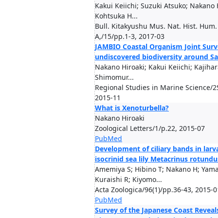
Kakui Keiichi; Suzuki Atsuko; Nakano 
Kohtsuka H...
Bull. Kitakyushu Mus. Nat. Hist. Hum. H
A,/15/pp.1-3, 2017-03
JAMBIO Coastal Organism Joint Surv
undiscovered biodiversity around S
Nakano Hiroaki; Kakui Keiichi; Kajihar
Shimomur...
Regional Studies in Marine Science/
2015-11
What is Xenoturbella?
Nakano Hiroaki
Zoological Letters/1/p.22, 2015-07
PubMed
Development of ciliary bands in larva
isocrinid sea lily Metacrinus rotundu
Amemiya S; Hibino T; Nakano H; Yam
Kuraishi R; Kiyomo...
Acta Zoologica/96(1)/pp.36-43, 2015-0
PubMed
Survey of the Japanese Coast Revea