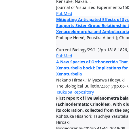
Kensuke; Nakan...
Journal of Visualized Experiments/15
PubMed
Mitigating Anticipated Effects of Sy
Supports Sister-Group Relationship
Xenacoelomorpha and Ambulacraria
Philippe Hervé; Poustka Albert J; Chio
...
Current Biology/29(11)/pp.1818-1826,
PubMed
A New Species of Orthonectida That 
Xenoturbella bocki: Implications for
Xenoturbella
Nakano Hiroaki; Miyazawa Hideyuki
The Biological Bulletin/236(1)/pp.66-
Tsukuba Repository
First report of live Balanometra bal
(Echinodermata: Crinoidea), with ob
its coloration, collected from the S
Kohtsuka Hisanori; Tsuchiya Yasutak
Hiroaki
Biogeography/20/pp.41-44, 2018-09