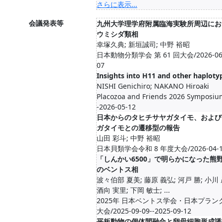
さらに表示...
会議発表等
九州大学理学府附属臨海実験所周辺にお
ウミシダ類相
幸塚久典; 新垣誠司; 中野 裕昭
日本動物分類学会 第 61 回大会/2026-06-06
07
Insights into H11 and other haploty
NISHI Genichiro; NAKANO Hiroaki
Placozoa and Friends 2026 Symposiu
-2026-05-12
日本からのタヒチサヤガタイモ、および
ガタイモとの遷移型の報告
山田 彩斗; 中野 裕昭
日本貝類学会令和 8 年度大会/2026-04-18-
「しんかい6500」で明らかになった熊
のベントス相
波々伯部 夏美; 藤原 義弘; 河戸 勝; 小川 
酒向 実里; 下岡 敏士; ...
2025年 日本ベントス学会・日本プラ
大会/2025-09-09--2025-09-12
平板動物の個体間融合と卵母細胞形成誘