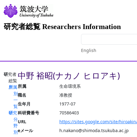
研究者総覧 Researchers Information
English
中野 裕昭(ナカノ ヒロアキ)
研究者
総覧
所属
生命環境系
所属
別
職名
准教授
一
生年月
1977-07
覧
研究
科研費番号
70586403
分
URL
https://sites.google.com/site/hiroak
野
eメール
h.nakano@shimoda.tsukuba.ac.jp
別