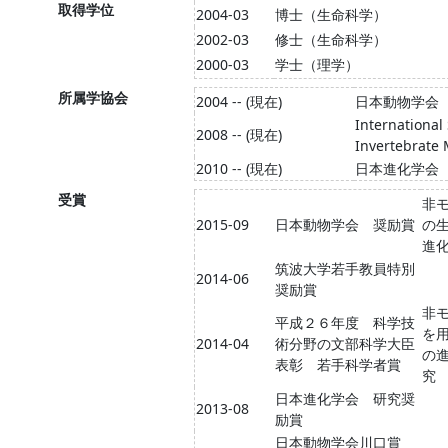
取得学位
2004-03
博士（生命科学）
2002-03
修士（生命科学）
2000-03
学士（理学）
所属学協会
2004 -- (現在)
日本動物学会
International 
2008 -- (現在)
Invertebrate
2010 -- (現在)
日本進化学会
受賞
非
2015-09
日本動物学会 奨励賞
の
進
筑波大学若手教員特別
2014-06
奨励賞
非
平成２６年度 科学技
を
2014-04
術分野の文部科学大臣
の
表彰 若手科学者賞
究
日本進化学会 研究奨
2013-08
励賞
日本動物学会川口賞