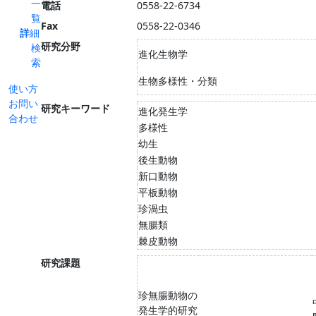
一
電話
0558-22-6734
覧
Fax
0558-22-0346
詳細
研究分野
検
進化生物学
索
生物多様性・分類
使い方
お問い
研究キーワード
進化発生学
合わせ
多様性
幼生
後生動物
新口動物
平板動物
珍渦虫
無腸類
棘皮動物
研究課題
珍無腸動物の
発生学的研究