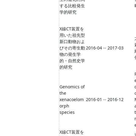
する比較発生
学的研究
X線CT装置を
用いた祖先型
新口動物およ
びその寄生動
2016-04 -- 2017-03
物の発生学
的・自然史学
的研究
Genomics of
the
xenacoelom
2016-01 -- 2016-12
orph
species
t
X線CT装置を