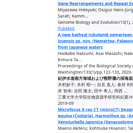
Gene Rearrangements and Repeat E
Miyazawa Hideyuki; Osigus Hans-Jürg
Sarah; Kamm...
Genome Biology and Evolution/13(1),
PubMed
A new bathyal tubulanid nemertean
izuensis sp. nov. (Nemertea: Palaeo
from Japanese waters
Hookabe Natsumi; Asai Masashi; Naka
Kimura Ta...
Proceedings of the Biological Society 
Washington/133(1)/pp.122-133, 2020-
紀伊水道南方海域および熊野灘の深海底
木村妙子; 木村 昭一; 自見 直人; 倉持 利明
井 智幸; 吉田 隆太; 田中 隼人; 岡西 ...
三重大学大学院生物資源学研究科紀要/45/pp
2019-09
Microfocus X-ray CT (microCT) Imagi
equina (Cnidaria), Harmothoe sp. (A
Xenoturbella japonica (Xenacoelom
Maeno Akiteru; Kohtsuka Hisanori; Ta