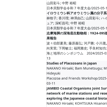
山田彩斗; 中野 裕昭
日本貝類学会令和 7 年度大会/2025-05-17-
イロウミウシ科アオウミウシ属の分子系
林牧子; 香川理; 神澤由己; 山田彩斗; 
ュア; 深町昌司; 中野 裕昭
日本貝類学会令和 7 年度大会/2025-05-17-
志摩海脚の深海底生動物相：YK24-09
果報告
波々伯部夏美; 藤原義弘; 河戸勝; 小川晟人
向実里; 下岡敏士; 福岡雅史; 手良村知功; 喜
海と地球のシンポジウム 2024/2025-03-1
13
Studies of Placozoans in Japan
NAKANO Hiroaki; Bam Munetsugu; M
Hideyuki
Placozoa and Friends Workshop/2025-
03-11
JAMBIO Coastal Organisms Joint Sur
network of marine stations and res
exploring the Japanese coastal biota
NAKANO Hiroaki; KOHTSUKA Hisanori