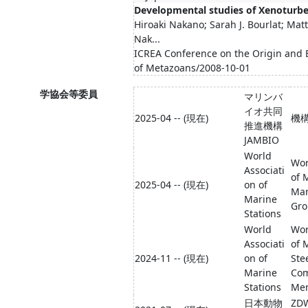
Developmental studies of Xenoturbe
Hiroaki Nakano; Sarah J. Bourlat; Mat
Nak...
ICREA Conference on the Origin and E
of Metazoans/2008-10-01
学協会等委員
マリンバ
イオ共同
2025-04 -- (現在)
機
推進機構
JAMBIO
World
Wor
Associati
of 
2025-04 -- (現在)
on of
Ma
Marine
Gr
Stations
World
Wor
Associati
of 
2024-11 -- (現在)
on of
Ste
Marine
Com
Stations
Me
日本動物
ZDW