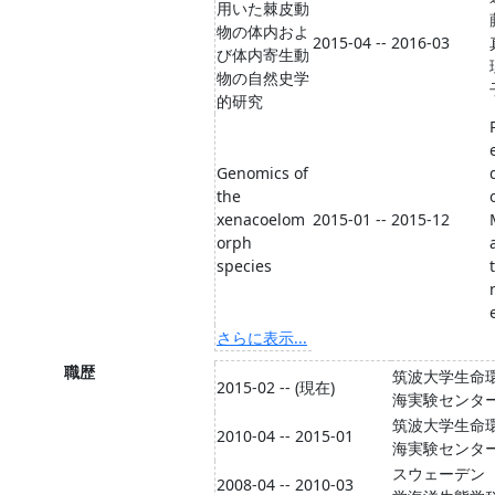
用いた棘皮動
物の体内およ
2015-04 -- 2016-03
び体内寄生動
物の自然史学
的研究
Genomics of
the
xenacoelom
2015-01 -- 2015-12
orph
species
t
さらに表示...
職歴
筑波大学生命
2015-02 -- (現在)
海実験センタ
筑波大学生命
2010-04 -- 2015-01
海実験センタ
スウェーデン
2008-04 -- 2010-03