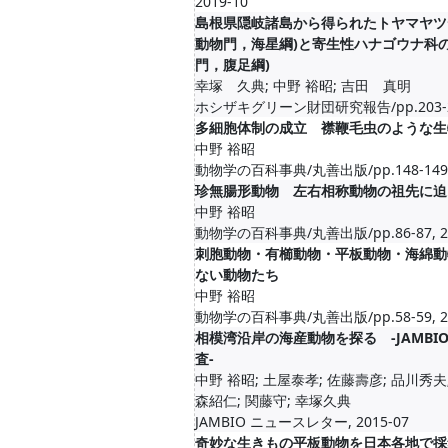
2019-10
島根県隠岐諸島から得られたトヤマヤツデ
動物門，海星綱)と寄生性ハナゴウナ科の
門，腹足綱)
幸塚 久典; 中野 裕昭; 吉田 真明
ホシザキグリーン財団研究報告/pp.203-208
多細胞体制の成立 襟鞭毛虫のような生
中野 裕昭
動物学の百科事典/丸善出版/pp.148-149, 
珍無腸形動物 左右相称動物の祖先に迫
中野 裕昭
動物学の百科事典/丸善出版/pp.86-87, 20
刺胞動物・有櫛動物・平板動物・海綿動
ない動物たち
中野 裕昭
動物学の百科事典/丸善出版/pp.58-59, 20
相模湾沿岸の海産動物を探る -JAMBI
査-
中野 裕昭; 土屋泰孝; 佐藤壽彦; 品川秀夫
森紹仁; 関藤守; 幸塚久典
JAMBIO ニュースレター, 2015-07
奇妙な生きもの平板動物を日本各地で採