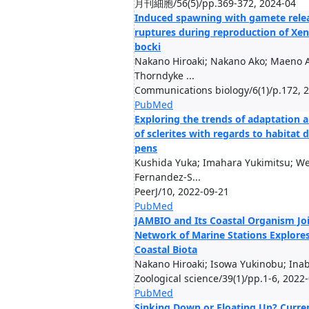
月刊細胞/56(5)/pp.369-372, 2024-04
Induced spawning with gamete rele
ruptures during reproduction of Xen
bocki
Nakano Hiroaki; Nakano Ako; Maeno A
Thorndyke ...
Communications biology/6(1)/p.172, 
PubMed
Exploring the trends of adaptation 
of sclerites with regards to habitat 
pens
Kushida Yuka; Imahara Yukimitsu; We
Fernandez-S...
PeerJ/10, 2022-09-21
PubMed
JAMBIO and Its Coastal Organism Joi
Network of Marine Stations Explore
Coastal Biota
Nakano Hiroaki; Isowa Yukinobu; Ina
Zoological science/39(1)/pp.1-6, 2022
PubMed
Sinking Down or Floating Up? Curren