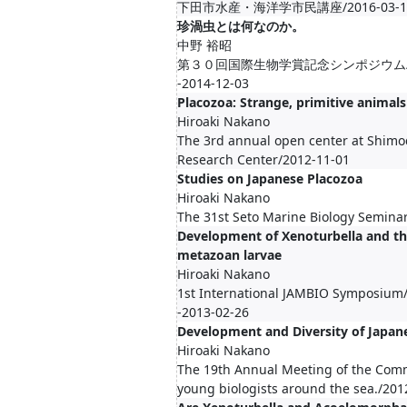
下田市水産・海洋学市民講座/2016-03-18--
珍渦虫とは何なのか。
中野 裕昭
第３０回国際生物学賞記念シンポジウム/201
-2014-12-03
Placozoa: Strange, primitive animals
Hiroaki Nakano
The 3rd annual open center at Shim
Research Center/2012-11-01
Studies on Japanese Placozoa
Hiroaki Nakano
The 31st Seto Marine Biology Semina
Development of Xenoturbella and th
metazoan larvae
Hiroaki Nakano
1st International JAMBIO Symposium
-2013-02-26
Development and Diversity of Japan
Hiroaki Nakano
The 19th Annual Meeting of the Com
young biologists around the sea./201