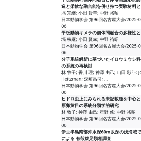
造と柔軟な融合能を併せ持つ実験材料と
塙 宗継; 小田 賢幸; 中野 裕昭
日本動物学会 第96回名古屋大会/2025-09-0
06
平板動物キメラの個体間融合の多様性と
塙 宗継; 小田 賢幸; 中野 裕昭
日本動物学会 第96回名古屋大会/2025-09-0
06
分子系統解析に基づいたイロウミウシ科
の系統の再検討
林 牧子; 香川 理; 神澤 由己; 山田 彩斗; Jo
Heitzman; 深町昌司; ...
日本動物学会 第96回名古屋大会/2025-09-0
06
ヒドロ虫上にみられる未記載種を中心と
原卵黄目の系統分類学的研究
林 牧子; 神澤 由己; 星野 修; 中野 裕昭
日本動物学会 第96回名古屋大会/2025-09-0
06
伊⾖半島南部沖⽔深60m以深の浅海域
による 有殻腹⾜類相調査