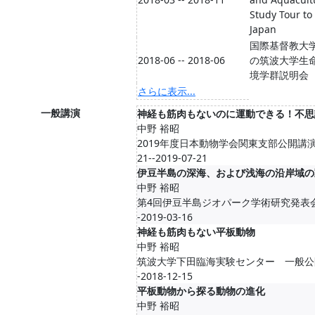
Study Tour to
Japan
国際基督教大
2018-06 -- 2018-06
の筑波大学生
境学群説明会
さらに表示...
一般講演
神経も筋肉もないのに運動できる！不思
中野 裕昭
2019年度日本動物学会関東支部公開講演会/
21--2019-07-21
伊豆半島の深海、および浅海の沿岸域の
中野 裕昭
第4回伊豆半島ジオパーク学術研究発表会/20
-2019-03-16
神経も筋肉もない平板動物
中野 裕昭
筑波大学下田臨海実験センター 一般公開/20
-2018-12-15
平板動物から探る動物の進化
中野 裕昭