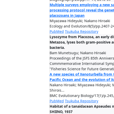
Multiple surveys employing a new s
processing protocol reveal the geneti
placozoans in Japan
Miyazawa Hideyuki; Nakano Hiroaki
Ecology and Evolution/8(5)/pp.2407-2
PubMed
Tsukuba Repository
Lysozyme from Placozoa, an early d
Metazoa, lyses both gram-positive 
bacteria.
Bam Munetsugu; Nakano Hiroaki
Proceedings of the JSFS 85th Annivers
Commmemorative International Sym
"Fisheries Science for Future Generat
A new species of Xenoturbella from
Pacific Ocean and the evolution of X
Nakano Hiroaki; Miyazawa Hideyuki; 
Shirois...
BMC Evolutionary Biology/17(1)/p.245
PubMed
Tsukuba Repository
Habitat of a tanaidacean Apseudes 
SHIINO, 1937