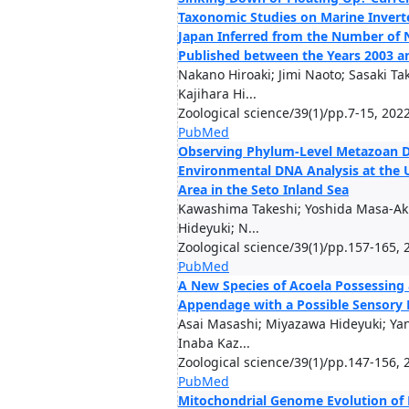
Taxonomic Studies on Marine Invert
Japan Inferred from the Number of 
Published between the Years 2003 a
Nakano Hiroaki; Jimi Naoto; Sasaki Ta
Kajihara Hi...
Zoological science/39(1)/pp.7-15, 202
PubMed
Observing Phylum-Level Metazoan Di
Environmental DNA Analysis at the
Area in the Seto Inland Sea
Kawashima Takeshi; Yoshida Masa-Ak
Hideyuki; N...
Zoological science/39(1)/pp.157-165, 
PubMed
A New Species of Acoela Possessing
Appendage with a Possible Sensory 
Asai Masashi; Miyazawa Hideyuki; Yan
Inaba Kaz...
Zoological science/39(1)/pp.147-156, 
PubMed
Mitochondrial Genome Evolution of 