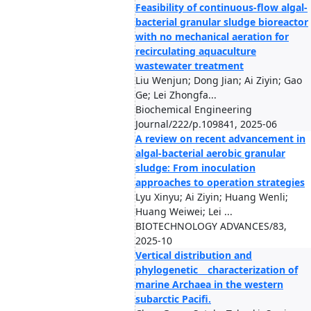
Feasibility of continuous-flow algal-
bacterial granular sludge bioreactor
with no mechanical aeration for
recirculating aquaculture
wastewater treatment
Liu Wenjun; Dong Jian; Ai Ziyin; Gao
Ge; Lei Zhongfa...
Biochemical Engineering
Journal/222/p.109841, 2025-06
A review on recent advancement in
algal-bacterial aerobic granular
sludge: From inoculation
approaches to operation strategies
Lyu Xinyu; Ai Ziyin; Huang Wenli;
Huang Weiwei; Lei ...
BIOTECHNOLOGY ADVANCES/83,
2025-10
Vertical distribution and
phylogenetic characterization of
marine Archaea in the western
subarctic Pacifi.