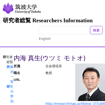
研究者総覧 Researchers Information
検索
English
内海 真生(ウツミ モトオ)
研究者
総覧
所属
生命環境系
所属
別
職名
教授
一
URL
覧
研究
分
野
別
http://researchmap.jp/Motoo_UTSUM