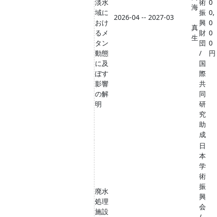
淡水
術
0
海
域に
振
0,
2026-04 -- 2027-03
おけ
興
0
真
るメ
財
0
生
タン
団
0
動態
/
円
に及
国
ぼす
際
影響
共
の解
同
明
研
究
助
成
日
本
学
術
振
廃水
興
処理
会
施設
/