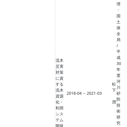
理
・
国
土
保
全
局
/
平
成
流木
30
災害
年
対策
度
に資
河
する
松
川
流木
下
2018-04 -- 2021-03
砂
資源
防
化・
潤
技
利用
術
シス
研
テム
究
開発