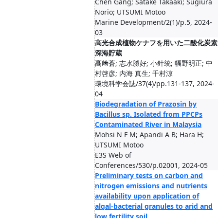
Chen Gang; Satake Takaaki; Sugiura
Norio; UTSUMI Motoo
Marine Development/2(1)/p.5, 2024-
03
高光合成植物ケナフを用いた二酸化炭素
深海貯蔵
髙﨑蒼; 志水勝好; 小針統; 幅野明正; 中
村啓彦; 内海 真生; 千村涼
環境科学会誌/37(4)/pp.131-137, 2024-
04
Biodegradation of Prazosin by
Bacillus sp. Isolated from PPCPs
Contaminated River in Malaysia
Mohsi N F M; Apandi A B; Hara H;
UTSUMI Motoo
E3S Web of
Conferences/530/p.02001, 2024-05
Preliminary tests on carbon and
nitrogen emissions and nutrients
availability upon application of
algal-bacterial granules to arid and
low fertility soil