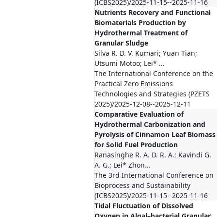
(ICBS2025)/2025-11-15--2025-11-16
Nutrients Recovery and Functional
Biomaterials Production by
Hydrothermal Treatment of
Granular Sludge
Silva R. D. V. Kumari; Yuan Tian;
Utsumi Motoo; Lei* ...
The International Conference on the
Practical Zero Emissions
Technologies and Strategies (PZETS
2025)/2025-12-08--2025-12-11
Comparative Evaluation of
Hydrothermal Carbonization and
Pyrolysis of Cinnamon Leaf Biomass
for Solid Fuel Production
Ranasinghe R. A. D. R. A.; Kavindi G.
A. G.; Lei* Zhon...
The 3rd International Conference on
Bioprocess and Sustainability
(ICBS2025)/2025-11-15--2025-11-16
Tidal Fluctuation of Dissolved
Oxygen in Algal–bacterial Granular