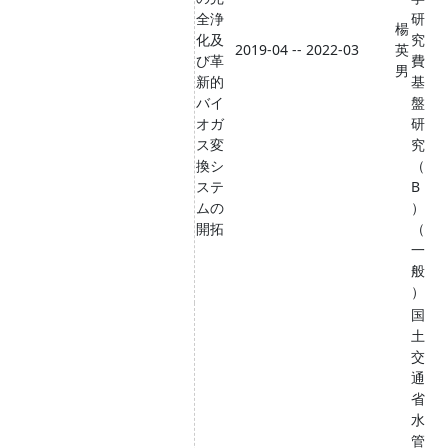
全浄
研
楊
化及
究
2019-04 -- 2022-03
英
び革
費
男
新的
基
バイ
盤
オガ
研
ス変
究
換シ
（
ステ
B
ムの
）
開拓
（
一
般
）
国
土
交
通
省
水
管