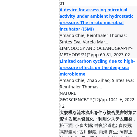
01
A device for assessing microbial
activity under ambient hydrostatic
pressure: The in situ microbial
incubator (ISMI)
Amano Chie; Reinthaler Thomas;
Sintes Eva; Varela Mar...
LIMNOLOGY AND OCEANOGRAPHY-
METHODS/21(2)/pp.69-81, 2023-02
Limited carbon cycling due to high-
pressure effects on the deep-sea
microbiome
Amano Chie; Zhao Zihao; Sintes Eva;
Reinthaler Thomas...
NATURE
GEOSCIENCE/15(12)/pp.1041-+, 2022-
12
大規模な流木流出を伴う複合災害対策に
資する流木資源化・利用システム開発．
松下潤; 小森大輔; 井良沢道也; 森俊勇;
高部圭司; 古川柳蔵; 内海 真生; 阿部正