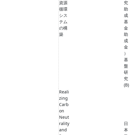
資源
究
循環
助
シス
成
テム
基
の構
金
築
助
成
金
）
基
盤
研
究
(B)
Reali
zing
Carb
on
Neut
rality
日
and
本