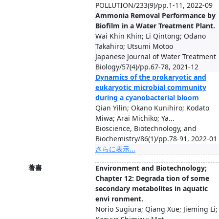
POLLUTION/233(9)/pp.1-11, 2022-09
Ammonia Removal Performance by
Biofilm in a Water Treatment Plant.
Wai Khin Khin; Li Qintong; Odano
Takahiro; Utsumi Motoo
Japanese Journal of Water Treatment
Biology/57(4)/pp.67-78, 2021-12
Dynamics of the prokaryotic and
eukaryotic microbial community
during a cyanobacterial bloom
Qian Yilin; Okano Kunihiro; Kodato
Miwa; Arai Michiko; Ya...
Bioscience, Biotechnology, and
Biochemistry/86(1)/pp.78-91, 2022-01
さらに表示...
著書
Environment and Biotechnology;
Chapter 12: Degrada tion of some
secondary metabolites in aquatic
envi ronment.
Norio Sugiura; Qiang Xue; Jieming Li;