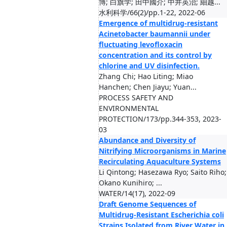
博; 白旗学; 田中國介; 中井英治; 細越...
水利科学/66(2)/pp.1-22, 2022-06
Emergence of multidrug-resistant
Acinetobacter baumannii under
fluctuating levofloxacin
concentration and its control by
chlorine and UV disinfection.
Zhang Chi; Hao Liting; Miao
Hanchen; Chen Jiayu; Yuan...
PROCESS SAFETY AND
ENVIRONMENTAL
PROTECTION/173/pp.344-353, 2023-
03
Abundance and Diversity of
Nitrifying Microorganisms in Marine
Recirculating Aquaculture Systems
Li Qintong; Hasezawa Ryo; Saito Riho;
Okano Kunihiro; ...
WATER/14(17), 2022-09
Draft Genome Sequences of
Multidrug-Resistant Escherichia coli
Strains Isolated from River Water in