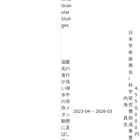
Gran
ular
Slud
ges
日
本
学
術
振
温暖
興
化の
会
進行
/
が浅
科
い湖
4,
学
水中
5
内
研
の溶
5
海
究
存メ
0,
2023-04 -- 2026-03
費
タン
0
真
助
動態
0
生
成
に及
0
事
ぼし
円
業