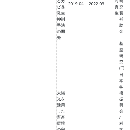
るカ
海
研
2019-04 -- 2022-03
ビ臭
真
究
発生
生
費
抑制
補
手法
助
の開
金
発
基
盤
研
究
(C)
日
本
学
太陽
術
光を
振
活用
興
した
会
畜産
/
環境
科
の完
学