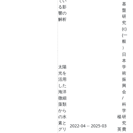
てい
基
る影
盤
響の
研
解析
究
(c)
(一
般
）
日
本
太陽
学
光を
術
活用
振
した
興
海洋
会
微細
/
藻類
科
から
学
の水
楊
研
素と
究
2022-04 -- 2025-03
グリ
英
費