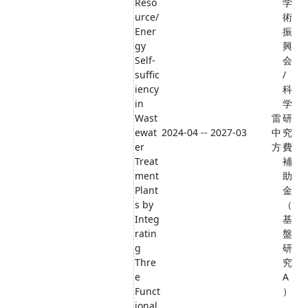
Reso
学
urce/
術
Ener
振
gy
興
Self-
会
suffic
/
iency
科
in
学
Wast
雷
研
ewat
2024-04 -- 2027-03
中
究
er
方
費
Treat
補
ment
助
Plant
金
s by
（
Integ
基
ratin
盤
g
研
Thre
究
e
A
Funct
）
ional