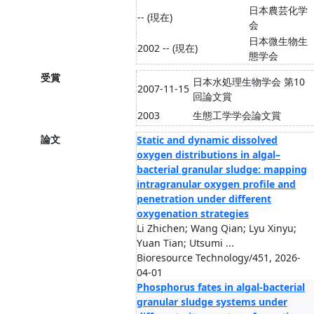
日本農芸化学
-- (現在)
会
日本微生物生
2002 -- (現在)
態学会
受賞
日本水処理生物学会 第10
2007-11-15
回論文賞
2003
生態工学学会論文賞
論文
Static and dynamic dissolved
oxygen distributions in algal–
bacterial granular sludge: mapping
intragranular oxygen profile and
penetration under different
oxygenation strategies
Li Zhichen; Wang Qian; Lyu Xinyu;
Yuan Tian; Utsumi ...
Bioresource Technology/451, 2026-
04-01
Phosphorus fates in algal-bacterial
granular sludge systems under