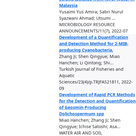
Malaysia
Yusaimi Yus Amira; Sabri Nurul
Syazwani Ahmad; Utsumi ...
MICROBIOLOGY RESOURCE
ANNOUNCEMENTS/11(7), 2022-07
Development of a Quantification
and Detection Method for 2-MIB-
producing Cyanobacteria.
Zhang Ji; Shen Qingyue; Miao
Hanchen; Li Qintong; Shi...
Turkish Journal of Fisheries and
Aquatic
Sciences/23(4)/p.TRJFAS21811, 2022-
09
Development of Rapid PCR Methods
for the Detection and Quantification
of Geosmin-Producing
Dolichospermum spp
Miao Hanchen; Zhang Ji; Shen
Qingyue; Ichise Satoshi; Asa...
WATER AIR AND SOIL