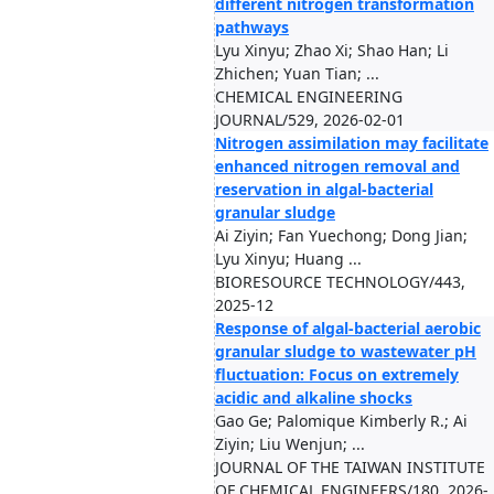
different nitrogen transformation
pathways
Lyu Xinyu; Zhao Xi; Shao Han; Li
Zhichen; Yuan Tian; ...
CHEMICAL ENGINEERING
JOURNAL/529, 2026-02-01
Nitrogen assimilation may facilitate
enhanced nitrogen removal and
reservation in algal-bacterial
granular sludge
Ai Ziyin; Fan Yuechong; Dong Jian;
Lyu Xinyu; Huang ...
BIORESOURCE TECHNOLOGY/443,
2025-12
Response of algal-bacterial aerobic
granular sludge to wastewater pH
fluctuation: Focus on extremely
acidic and alkaline shocks
Gao Ge; Palomique Kimberly R.; Ai
Ziyin; Liu Wenjun; ...
JOURNAL OF THE TAIWAN INSTITUTE
OF CHEMICAL ENGINEERS/180, 2026-