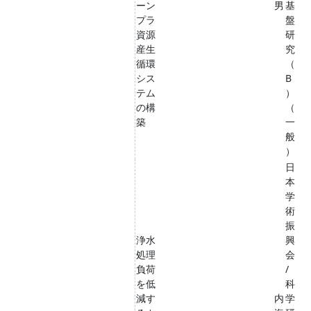
ーン
男
基
プラ
盤
資源
研
産生
究
循環
（
シス
B
テム
）
の構
（
築
一
般
）
日
本
学
術
振
浄水
興
処理
会
負荷
/
を低
科
減す
内
学