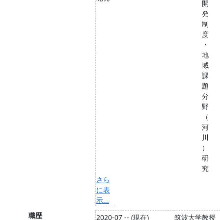
開
発
制
度
・
地
域
課
題
分
野
（
河
川
）
研
究
さら
に表
示...
職歴
2020-07 -- (現在)
筑波大学教授