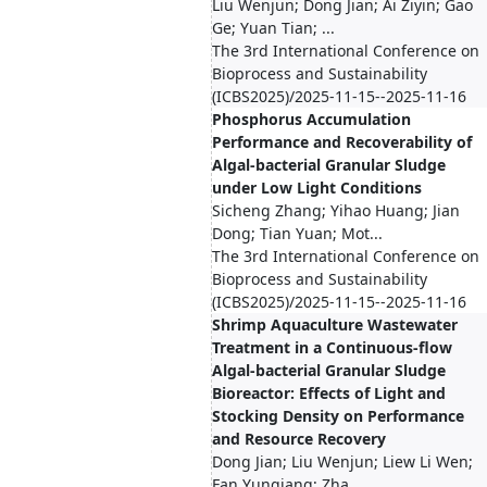
Liu Wenjun; Dong Jian; Ai Ziyin; Gao
Ge; Yuan Tian; ...
The 3rd International Conference on
Bioprocess and Sustainability
(ICBS2025)/2025-11-15--2025-11-16
Phosphorus Accumulation
Performance and Recoverability of
Algal-bacterial Granular Sludge
under Low Light Conditions
Sicheng Zhang; Yihao Huang; Jian
Dong; Tian Yuan; Mot...
The 3rd International Conference on
Bioprocess and Sustainability
(ICBS2025)/2025-11-15--2025-11-16
Shrimp Aquaculture Wastewater
Treatment in a Continuous-flow
Algal-bacterial Granular Sludge
Bioreactor: Effects of Light and
Stocking Density on Performance
and Resource Recovery
Dong Jian; Liu Wenjun; Liew Li Wen;
Fan Yunqiang; Zha...