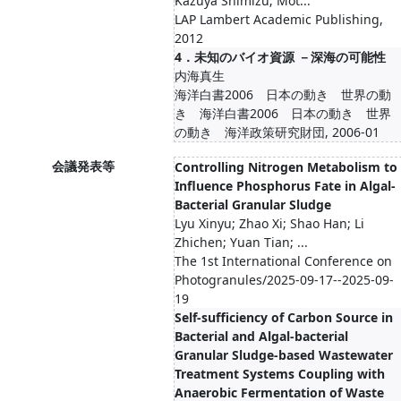
Kazuya Shimizu; Mot...
LAP Lambert Academic Publishing,
2012
4．未知のバイオ資源 －深海の可能性
内海真生
海洋白書2006 日本の動き 世界の動
き 海洋白書2006 日本の動き 世界
の動き 海洋政策研究財団, 2006-01
会議発表等
Controlling Nitrogen Metabolism to
Influence Phosphorus Fate in Algal-
Bacterial Granular Sludge
Lyu Xinyu; Zhao Xi; Shao Han; Li
Zhichen; Yuan Tian; ...
The 1st International Conference on
Photogranules/2025-09-17--2025-09-
19
Self-sufficiency of Carbon Source in
Bacterial and Algal-bacterial
Granular Sludge-based Wastewater
Treatment Systems Coupling with
Anaerobic Fermentation of Waste