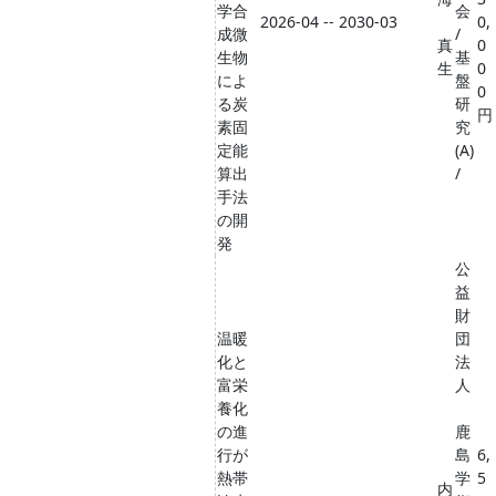
学合
会
2026-04 -- 2030-03
0,
成微
/
真
0
生物
基
生
0
によ
盤
0
る炭
研
円
素固
究
定能
(A)
算出
/
手法
の開
発
公
益
財
温暖
団
化と
法
富栄
人
養化
の進
鹿
行が
島
6,
熱帯
学
5
内