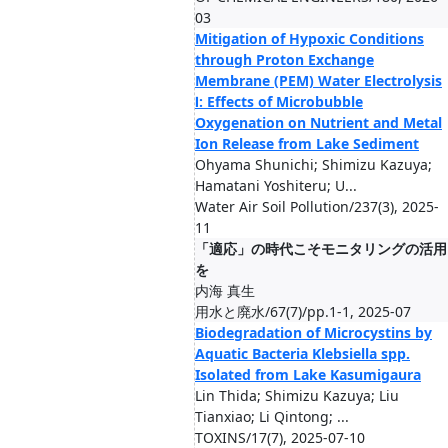
03
Mitigation of Hypoxic Conditions
through Proton Exchange
Membrane (PEM) Water Electrolysis
Ⅰ: Effects of Microbubble
Oxygenation on Nutrient and Metal
Ion Release from Lake Sediment
Ohyama Shunichi; Shimizu Kazuya;
Hamatani Yoshiteru; U...
Water Air Soil Pollution/237(3), 2025-
11
「適応」の時代こそモニタリングの活用
を
内海 真生
用水と廃水/67(7)/pp.1-1, 2025-07
Biodegradation of Microcystins by
Aquatic Bacteria Klebsiella spp.
Isolated from Lake Kasumigaura
Lin Thida; Shimizu Kazuya; Liu
Tianxiao; Li Qintong; ...
TOXINS/17(7), 2025-07-10