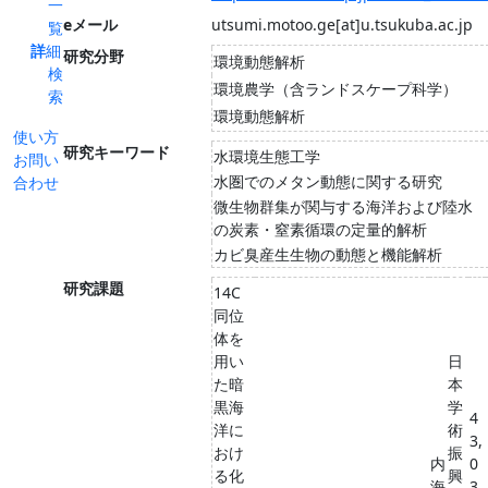
一
eメール
utsumi.motoo.ge[at]u.tsukuba.ac.jp
覧
詳細
研究分野
環境動態解析
検
環境農学（含ランドスケープ科学）
索
環境動態解析
使い方
研究キーワード
水環境生態工学
お問い
水圏でのメタン動態に関する研究
合わせ
微生物群集が関与する海洋および陸水
の炭素・窒素循環の定量的解析
カビ臭産生生物の動態と機能解析
研究課題
14C
同位
体を
用い
日
た暗
本
黒海
学
4
洋に
術
3,
おけ
振
内
0
る化
興
海
3