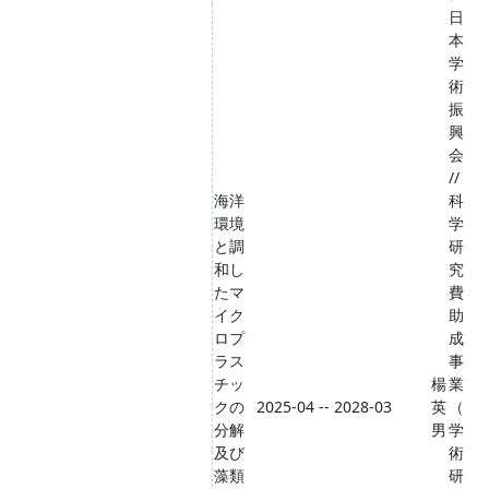
日
本
学
術
振
興
会
//
海洋
科
環境
学
と調
研
和し
究
たマ
費
イク
助
ロプ
成
ラス
事
チッ
楊
業
クの
2025-04 -- 2028-03
英
（
分解
男
学
及び
術
藻類
研