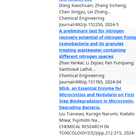
Dong Xiaochuan; Zhang Sicheng;
Chen Xingyu; Lei Zhong...
Chemical Engineering
Journal/492/p.152250, 2024-5
A preliminary test for nitrogen
recovery potential of nitrogen fixing
cyanobacteria and its granules
treating wastewater containing
different nitrogen species
Zhao Yankai; Li Zejiao; Fan Yunqiang;
Santisouk Lathd...
Chemical Engineering
Journal/490/p.151765, 2024-04
MlrA, an Essential Enzyme for
Microcystins and Nodularin on First
Step Biodegradation in Microcystin-
Degrading Bacteria.
Liu Tianxiao; Kurogo Narumi; Kodato
Miwa; Fujimoto Na...
CHEMICAL RESEARCH IN
TOXICOLOGY/37(2)/pp.212-215, 2024-