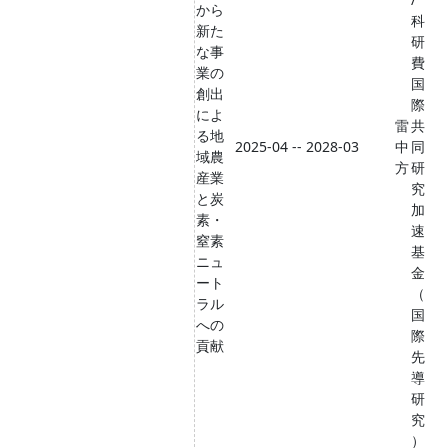
から
科
新た
研
な事
費
業の
国
創出
際
によ
雷
共
る地
2025-04 -- 2028-03
中
同
域農
方
研
産業
究
と炭
加
素・
速
窒素
基
ニュ
金
ート
（
ラル
国
への
際
貢献
先
導
研
究
）