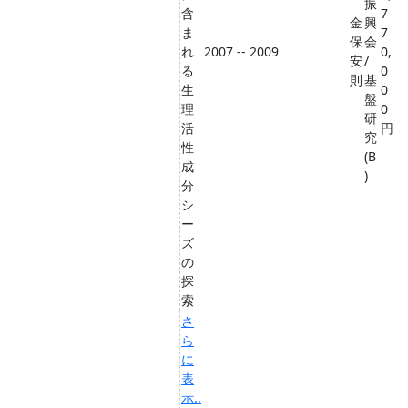
振
含
7
金
興
ま
7
保
会
れ
2007 -- 2009
0,
安
/
る
0
則
基
生
0
盤
理
0
研
活
円
究
性
(B
成
)
分
シ
ー
ズ
の
探
索
さ
ら
に
表
示..