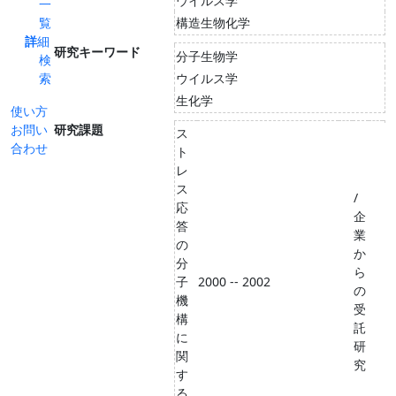
ウイルス学
一
覧
構造生物化学
詳細
研究キーワード
分子生物学
検
索
ウイルス学
生化学
使い方
お問い
研究課題
ス
合わせ
ト
レ
ス
/
応
企
答
業
の
か
分
ら
子
2000 -- 2002
の
機
受
構
託
に
研
関
究
す
る