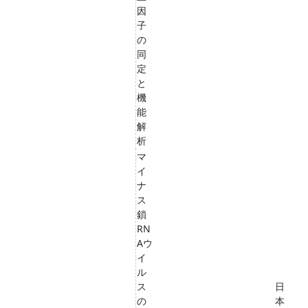
因
子
の
同
定
と
機
能
解
析
マ
イ
ナ
ス
鎖
RN
Aウ
イ
ル
ス
日
の
本