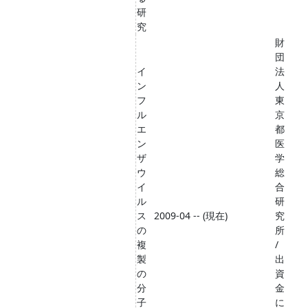
研
究
財
団
イ
法
ン
人
フ
東
ル
京
エ
都
ン
医
ザ
学
ウ
総
イ
合
ル
研
ス
2009-04 -- (現在)
究
の
所
複
/
製
出
の
資
分
金
子
に