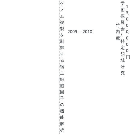
ゲ
学
1
ノ
術
3,
ム
振
0
複
興
竹
0
製
会
2009 -- 2010
内
0,
を
/
薫
0
制
特
0
御
定
0
す
領
円
る
域
宿
研
主
究
細
胞
因
子
の
機
能
解
析