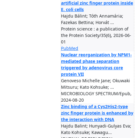
artificial zinc finger protein inside
E. coli cells
Hajdu Bálint; Tóth Annamária;
Fazekas Bettina; Horvát ...
Protein science : a publication of
the Protein Society/35(6), 2026-06-
01
PubMed
Nuclear reorganization by NPM1-
mediated phase separation
triggered by adenovirus core
protein VII
Genoveso Michelle Jane; Okuwaki
Mitsuru; Kato Kohsuke; ...
MICROBIOLOGY SPECTRUM/Epub,
2024-08-20
Zinc binding of a Cys2His2-type
zinc finger protein is enhanced by
the interaction with DNA
Hajdu Balint; Hunyadi-Gulyas Eva;
Kato Kohsuke; Kawagu...