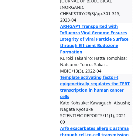
JOURNAL OF BIOLOGICAL
INORGANIC
CHEMISTRY/28(3)/pp.301-315,
2023-04
ARHGAP1 Transported with
Influenza Viral Genome Ensures
Integrity of Viral Particle Surface
through Efficient Budozone
Formation
Kuroki Takahiro; Hatta Tomohisa;
Natsume Tohru; Sakai ...
MBIO/13(3), 2022-04
Template activating factor-I
epigenetically regulates the TERT
transcription in human cancer
cells
Kato Kohsuke; Kawaguchi Atsushi;
Nagata Kyosuke
SCIENTIFIC REPORTS/11(1), 2021-
09
Arf6 exacerbates allergic asthma
through cell-to-cell transmission