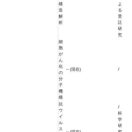
構
よ
造
る
解
受
析
託
研
究
細
胞
が
ん
化
-- (現在)
/
の
分
子
機
構
抗
/
ウ
科
イ
学
ル
研
ス
-- (現在)
究