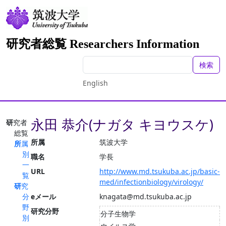
研究者総覧 Researchers Information
検索
English
永田 恭介(ナガタ キヨウスケ)
研究者
総覧
所属
筑波大学
所属
別
職名
学長
一
URL
http://www.md.tsukuba.ac.jp/basic-
覧
med/infectionbiology/virology/
研究
分
eメール
knagata@md.tsukuba.ac.jp
野
研究分野
分子生物学
別