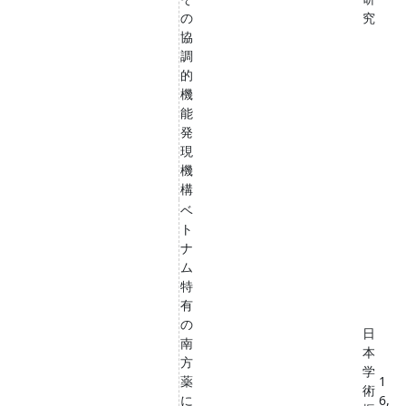
の
究
協
調
的
機
能
発
現
機
構
ベ
ト
ナ
ム
特
有
の
日
南
本
方
学
薬
1
術
に
6,