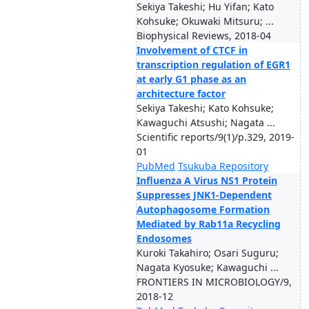
Sekiya Takeshi; Hu Yifan; Kato
Kohsuke; Okuwaki Mitsuru; ...
Biophysical Reviews, 2018-04
Involvement of CTCF in
transcription regulation of EGR1
at early G1 phase as an
architecture factor
Sekiya Takeshi; Kato Kohsuke;
Kawaguchi Atsushi; Nagata ...
Scientific reports/9(1)/p.329, 2019-
01
PubMed
Tsukuba Repository
Influenza A Virus NS1 Protein
Suppresses JNK1-Dependent
Autophagosome Formation
Mediated by Rab11a Recycling
Endosomes
Kuroki Takahiro; Osari Suguru;
Nagata Kyosuke; Kawaguchi ...
FRONTIERS IN MICROBIOLOGY/9,
2018-12