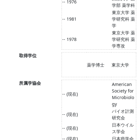
-- 1976
学部 薬学科
東京大学 薬
-- 1981
学研究科 薬
学
東京大学 薬
-- 1978
学研究科 薬
学専攻
取得学位
薬学博士
東京大学
所属学協会
American
Society for
-- (現在)
Microbiolo
gy
バイオ計測
-- (現在)
研究会
日本ウイル
-- (現在)
ス学会
-- (現在)
日本癌学会