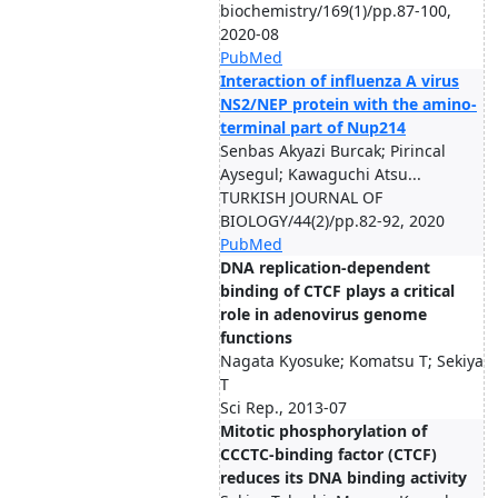
biochemistry/169(1)/pp.87-100,
2020-08
PubMed
Interaction of influenza A virus
NS2/NEP protein with the amino-
terminal part of Nup214
Senbas Akyazi Burcak; Pirincal
Aysegul; Kawaguchi Atsu...
TURKISH JOURNAL OF
BIOLOGY/44(2)/pp.82-92, 2020
PubMed
DNA replication-dependent
binding of CTCF plays a critical
role in adenovirus genome
functions
Nagata Kyosuke; Komatsu T; Sekiya
T
Sci Rep., 2013-07
Mitotic phosphorylation of
CCCTC-binding factor (CTCF)
reduces its DNA binding activity