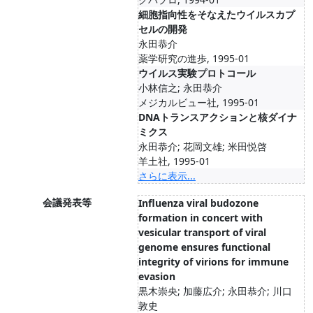
細胞指向性をそなえたウイルスカプ
セルの開発
永田恭介
薬学研究の進歩, 1995-01
ウイルス実験プロトコール
小林信之; 永田恭介
メジカルビュー社, 1995-01
DNAトランスアクションと核ダイナ
ミクス
永田恭介; 花岡文雄; 米田悦啓
羊土社, 1995-01
さらに表示...
会議発表等
Influenza viral budozone
formation in concert with
vesicular transport of viral
genome ensures functional
integrity of virions for immune
evasion
黒木崇央; 加藤広介; 永田恭介; 川口
敦史