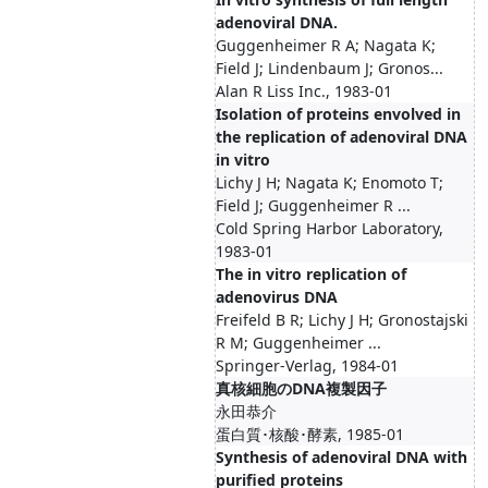
adenoviral DNA.
Guggenheimer R A; Nagata K;
Field J; Lindenbaum J; Gronos...
Alan R Liss Inc., 1983-01
Isolation of proteins envolved in
the replication of adenoviral DNA
in vitro
Lichy J H; Nagata K; Enomoto T;
Field J; Guggenheimer R ...
Cold Spring Harbor Laboratory,
1983-01
The in vitro replication of
adenovirus DNA
Freifeld B R; Lichy J H; Gronostajski
R M; Guggenheimer ...
Springer-Verlag, 1984-01
真核細胞のDNA複製因子
永田恭介
蛋白質･核酸･酵素, 1985-01
Synthesis of adenoviral DNA with
purified proteins