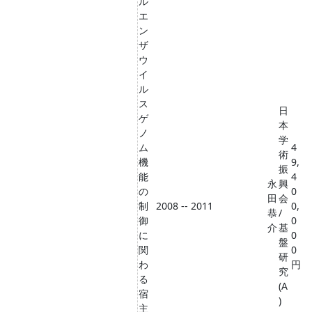
ル
エ
ン
ザ
ウ
イ
ル
ス
日
ゲ
本
ノ
学
ム
4
術
機
9,
振
能
4
永
興
の
0
田
会
制
2008 -- 2011
0,
恭
/
御
0
介
基
に
0
盤
関
0
研
わ
円
究
る
(A
宿
)
主