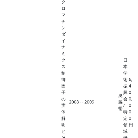
ク
ロ
マ
チ
ン
ダ
イ
ナ
ミ
ク
日
ス
本
制
学
御
術
6,
因
振
4
子
興
0
奥
の
会
0,
2008 -- 2009
脇
実
/
0
暢
体
特
0
解
定
0
明
領
円
と
域
そ
研