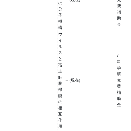
の
費
分
補
子
助
機
金
構
ウ
イ
ル
ス
/
と
科
宿
学
主
研
細
-- (現在)
究
胞
費
機
補
能
助
の
金
相
互
作
用