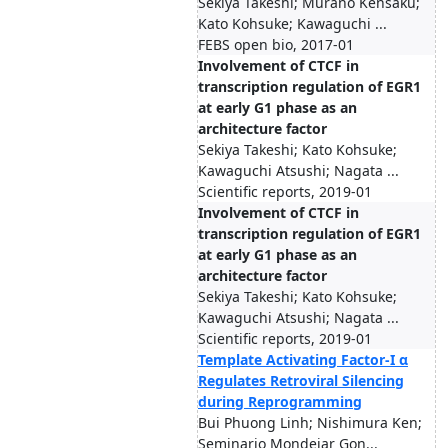
Sekiya Takeshi; Murano Kensaku;
Kato Kohsuke; Kawaguchi ...
FEBS open bio, 2017-01
Involvement of CTCF in
transcription regulation of EGR1
at early G1 phase as an
architecture factor
Sekiya Takeshi; Kato Kohsuke;
Kawaguchi Atsushi; Nagata ...
Scientific reports, 2019-01
Involvement of CTCF in
transcription regulation of EGR1
at early G1 phase as an
architecture factor
Sekiya Takeshi; Kato Kohsuke;
Kawaguchi Atsushi; Nagata ...
Scientific reports, 2019-01
Template Activating Factor-I α
Regulates Retroviral Silencing
during Reprogramming
Bui Phuong Linh; Nishimura Ken;
Seminario Mondejar Gon...