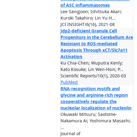
of ASC inflammasomes
Lee SangJoon; Ishitsuka Akari;
Kuroki Takahiro; Lin Yu-H...
JCI INSIGHT/6(16), 2021-08
Jdp2-deficient Granule Cell
Progenitors in the Cerebellum Are
Resistant to ROS-mediated
Apoptosis Through xCT/Slc7a11
Activation
Ku Chia-Chen; Wuputra Kenly;
Kato Kosuke; Lin Wen-Hsin; P...
Scientific Reports/10(1), 2020-03
PubMed
RNA-recognition motifs and
glycine and arginine-rich region
cooperatively regulate the
nucleolar localization of nucleolin
Okuwaki Mitsuru; Saotome-
Nakamura Ai; Yoshimura Masashi;
...
Journal of