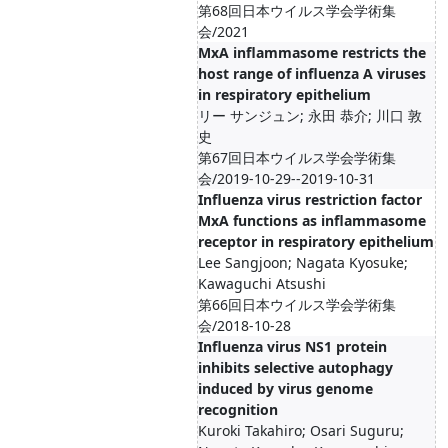
第68回日本ウイルス学会学術集
会/2021
MxA inflammasome restricts the
host range of influenza A viruses
in respiratory epithelium
リー サンジュン; 永田 恭介; 川口 敦
史
第67回日本ウイルス学会学術集
会/2019-10-29--2019-10-31
Influenza virus restriction factor
MxA functions as inflammasome
receptor in respiratory epithelium
Lee Sangjoon; Nagata Kyosuke;
Kawaguchi Atsushi
第66回日本ウイルス学会学術集
会/2018-10-28
Influenza virus NS1 protein
inhibits selective autophagy
induced by virus genome
recognition
Kuroki Takahiro; Osari Suguru;