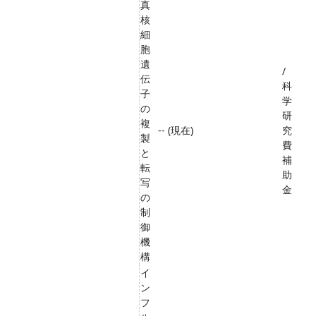
真
核
細
胞
遺
/
伝
科
子
学
の
研
複
-- (現在)
究
製
費
と
補
転
助
写
金
の
制
御
機
構
イ
ン
フ