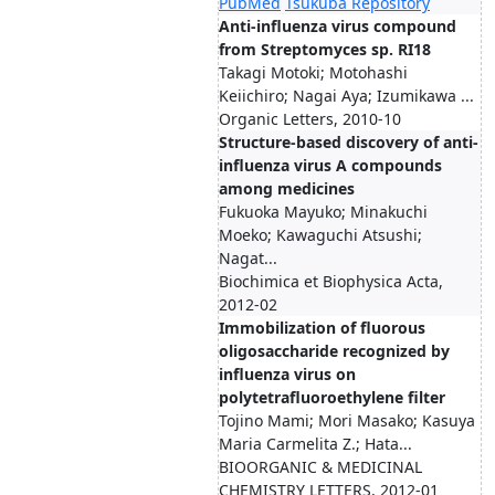
PubMed
Tsukuba Repository
Anti-influenza virus compound
from Streptomyces sp. RI18
Takagi Motoki; Motohashi
Keiichiro; Nagai Aya; Izumikawa ...
Organic Letters, 2010-10
Structure-based discovery of anti-
influenza virus A compounds
among medicines
Fukuoka Mayuko; Minakuchi
Moeko; Kawaguchi Atsushi;
Nagat...
Biochimica et Biophysica Acta,
2012-02
Immobilization of fluorous
oligosaccharide recognized by
influenza virus on
polytetrafluoroethylene filter
Tojino Mami; Mori Masako; Kasuya
Maria Carmelita Z.; Hata...
BIOORGANIC & MEDICINAL
CHEMISTRY LETTERS, 2012-01