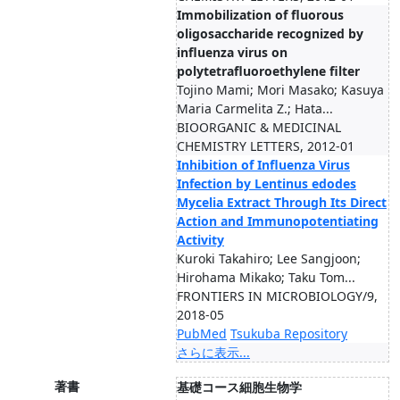
Immobilization of fluorous
oligosaccharide recognized by
influenza virus on
polytetrafluoroethylene filter
Tojino Mami; Mori Masako; Kasuya
Maria Carmelita Z.; Hata...
BIOORGANIC & MEDICINAL
CHEMISTRY LETTERS, 2012-01
Inhibition of Influenza Virus
Infection by Lentinus edodes
Mycelia Extract Through Its Direct
Action and Immunopotentiating
Activity
Kuroki Takahiro; Lee Sangjoon;
Hirohama Mikako; Taku Tom...
FRONTIERS IN MICROBIOLOGY/9,
2018-05
PubMed
Tsukuba Repository
さらに表示...
著書
基礎コース細胞生物学