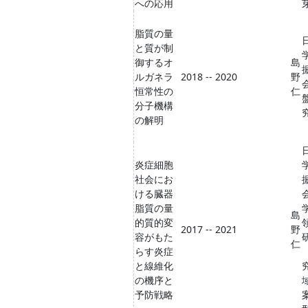
への応用
脂質の量
と質が制
御するオ
島
ルガネラ
2018 -- 2020
野
恒常性の
仁
分子機構
究
の解明
炎症細胞
社会にお
ける臓器
脂質の量
島
的質的変
2017 -- 2021
野
容がもた
仁
らす炎症
と線維化
の機序と
予防戦略