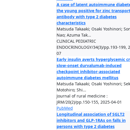
A case of latent autoimmune diabete
the young positive for zinc transpor
antibody with type 2 diabetes
characteristics
Matsuda Takaaki; Osaki Yoshinori; S
Nao; Azuma Tak...
CLINICAL PEDIATRIC
ENDOCRINOLOGY/34(3)/pp.193-199, 2
07
Early insulin averts hyperglycemic cri
slow-onset durvalumab-induced
checkpoint inhibitor-associated
autoimmune diabetes mellitus
Matsuda Takaaki; Osaki Yoshinori; Sek
Motohiro; Shi...
Journal of rural medicine :
JRM/20(2)/pp.150-155, 2025-04-01
PubMed
Longitudinal association of SGLT2
inhibitors and GLP-1RAs on falls in
persons with type 2 diabetes