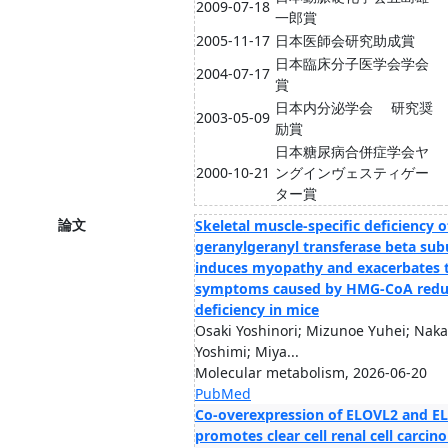
2009-07-18
一郎賞
2005-11-17
日本医師会研究助成賞
日本臨床分子医学会学会
2004-07-17
賞
日本内分泌学会 研究奨
2003-05-09
励賞
日本糖尿病合併症学会ヤ
2000-10-21
ングインヴェスティゲー
ター賞
論文
Skeletal muscle-specific deficiency o
geranylgeranyl transferase beta sub
induces myopathy and exacerbates 
symptoms caused by HMG-CoA redu
deficiency in mice
Osaki Yoshinori; Mizunoe Yuhei; Nak
Yoshimi; Miya...
Molecular metabolism, 2026-06-20
PubMed
Co-overexpression of ELOVL2 and E
promotes clear cell renal cell carci