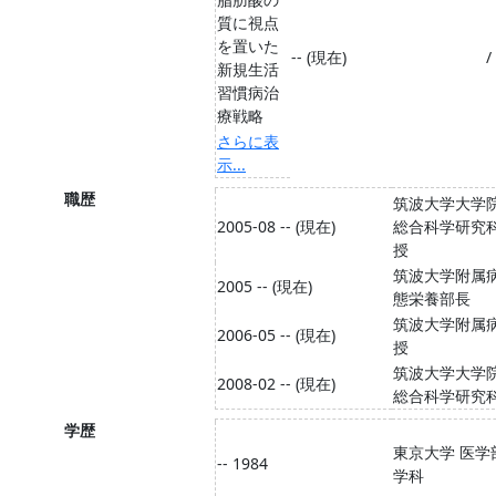
質に視点
を置いた
-- (現在)
/
新規生活
習慣病治
療戦略
さらに表
示...
職歴
筑波大学大学
2005-08 -- (現在)
総合科学研究
授
筑波大学附属
2005 -- (現在)
態栄養部長
筑波大学附属
2006-05 -- (現在)
授
筑波大学大学
2008-02 -- (現在)
総合科学研究
学歴
東京大学 医学
-- 1984
学科