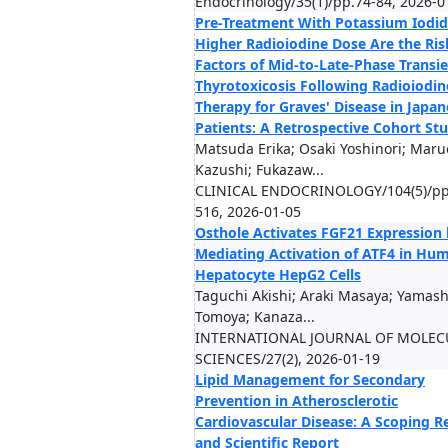
Endocrinology/35(1)/pp.74-84, 2026-0
Pre-Treatment With Potassium Iodi
Higher Radioiodine Dose Are the Ris
Factors of Mid-to-Late-Phase Transi
Thyrotoxicosis Following Radioiodin
Therapy for Graves' Disease in Japan
Patients: A Retrospective Cohort St
Matsuda Erika; Osaki Yoshinori; Maru
Kazushi; Fukazaw...
CLINICAL ENDOCRINOLOGY/104(5)/pp
516, 2026-01-05
Osthole Activates FGF21 Expression
Mediating Activation of ATF4 in Hu
Hepatocyte HepG2 Cells
Taguchi Akishi; Araki Masaya; Yamash
Tomoya; Kanaza...
INTERNATIONAL JOURNAL OF MOLEC
SCIENCES/27(2), 2026-01-19
Lipid Management for Secondary
Prevention in Atherosclerotic
Cardiovascular Disease: A Scoping R
and Scientific Report