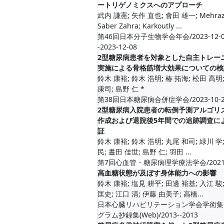
ートリゲノミクスへのアプローチ
武内 謙憲; 矢作 直也; 會田 雄一; Mehra
Saber Zahra; Karkoutly ...
第46回日本分子生物学会年会/2023-12-0
-2023-12-08
2型糖尿病患者を対象とした自主トレー
実施による骨格筋増大効果についての検
鈴木 康裕; 鈴木 浩明; 椿 拓海; 松田 高明
康司; 島野 仁 *
第38回日本糖尿病合併症学会/2023-10-2
2型糖尿病入院患者の転倒予測アルゴリ
作成および退院後5年間での追跡調査に
証
鈴木 康裕; 鈴木 浩明; 丸尾 和司; 緑川 学
民; 晝田 佳世; 島野 仁; 羽田 ...
第7回心血管・糖尿病理学療法学会/2021-
高血糖状態が及ぼす身体能力への影響
鈴木 康裕; 塩見 耕平; 田邊 裕基; 入江 駿
匡史; 江口 清; 伊藤 由美子; 高橋...
日本心臓リハビリテーション学会学術集
グラム抄録集(Web)/2013--2013