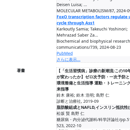
Deisen Luisa; ...
MOLECULAR METABOLISM/87, 2024-0
FoxO transcription factors regulate 
cycle through Ass1
Karkoutly Samia; Takeuchi Yoshinori;
Mehrazad Saber Za...
Biochemical and biophysical researc
communications/739, 2024-08-23
PubMed
さらに表示...
著書
【「生活習慣病」診療の新潮流:この10
が変わったか】ゼロ次予防・一次予防と
環境整備と生活指導 運動・トレーニン
来指導
鈴木 康裕; 鈴木 浩明; 島野 仁
診断と治療社, 2019-09
脂肪酸組成とNAFLD,インスリン抵抗性(
松坂 賢 島野 仁
糖尿病・内分泌代謝科/科学評論社/pp.51
523, 2022-10