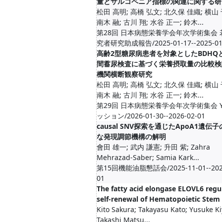
量とサルコペニア指標の関連に関する研
松田 高明; 高橋 弘文; 北久保 佳織; 横山 
南木 融; 古川 翔; 水谷 正一; 鈴木...
第28回 日本病態栄養学会年次学術集会 
究者研究助成報告/2025-01-17--2025-01
高齢2型糖尿病患者を対象としたBDHQと
間蓄尿検査に基づく栄養摂取量の比較検
機関横断観察研究
松田 高明; 高橋 弘文; 北久保 佳織; 横山 
南木 融; 古川 翔; 水谷 正一; 鈴木...
第29回 日本病態栄養学会年次学術集会 Y
ッション/2026-01-30--2026-02-01
causal SNV探索を通じたApoA1遺伝
な発現調節機構の解明
會田 雄一; 武内 謙憲; 升田 紫; Zahra
Mehrazad-Saber; Samia Kark...
第15回機能油脂懇話会/2025-11-01--2025
01
The fatty acid elongase ELOVL6 regu
self-renewal of Hematopoietic Stem 
Kito Sakura; Takayasu Kato; Yusuke Ki
Takashi Matsu...