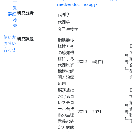
一
med/endocrinology/
覧
研究分野
詳細
代謝学
検
代謝学
索
分子生物学
使い方
研究課題
脂肪酸多
お問い
様性とそ
合わせ
の感知機
島
構による
2022 -- (現在)
野
代謝制御
仁
機構の解
明と治療
究
応用
脳形成に
おけるコ
レステロ
島
ール合成
2020 -- 2021
野
系の生理
仁
意義の確
定と病態