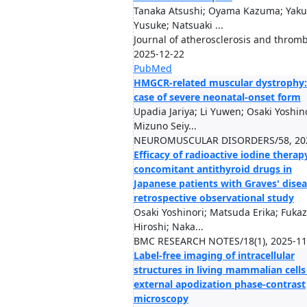
Tanaka Atsushi; Oyama Kazuma; Yakus
Yusuke; Natsuaki ...
Journal of atherosclerosis and thromb
2025-12-22
PubMed
HMGCR-related muscular dystrophy:
case of severe neonatal-onset form
Upadia Jariya; Li Yuwen; Osaki Yoshino
Mizuno Seiy...
NEUROMUSCULAR DISORDERS/58, 20
Efficacy of radioactive iodine therap
concomitant antithyroid drugs in
Japanese patients with Graves' disea
retrospective observational study
Osaki Yoshinori; Matsuda Erika; Fuka
Hiroshi; Naka...
BMC RESEARCH NOTES/18(1), 2025-11
Label-free imaging of intracellular
structures in living mammalian cells
external apodization phase-contrast
microscopy