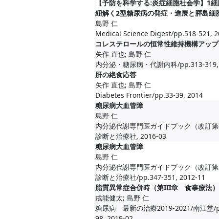
【予防を科学する:炎症細胞社会学】1細
紐解く2型糖尿病の発症・進展と膵島細
島野 仁
Medical Science Digest/pp.518-521, 
コレステロールの恒常性維持機構アップ
矢作 直也; 島野 仁
内分泌・糖尿病・代謝内科/pp.313-319, 
肝の絶食応答
矢作 直也; 島野 仁
Diabetes Frontier/pp.33-39, 2014
糖尿病大血管障
島野 仁
内分泌代謝専門医ガイドブック（改訂第
診断と治療社, 2016-03
糖尿病大血管障
島野 仁
内分泌代謝専門医ガイドブック（改訂第
診断と治療社/pp.347-351, 2012-11
脂質異常症合併時（第III章 食事療法）
戒能健太; 島野 仁
糖尿病 最新の治療2019-2021/南江堂/pp
98, 2019-02