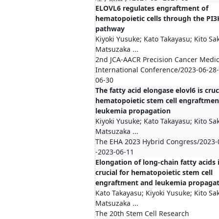
ELOVL6 regulates engraftment of
hematopoietic cells through the PI3
pathway
Kiyoki Yusuke; Kato Takayasu; Kito Sa
Matsuzaka ...
2nd JCA-AACR Precision Cancer Medi
International Conference/2023-06-28-
06-30
The fatty acid elongase elovl6 is cruc
hematopoietic stem cell engraftmen
leukemia propagation
Kiyoki Yusuke; Kato Takayasu; Kito Sa
Matsuzaka ...
The EHA 2023 Hybrid Congress/2023-
-2023-06-11
Elongation of long-chain fatty acids 
crucial for hematopoietic stem cell
engraftment and leukemia propagat
Kato Takayasu; Kiyoki Yusuke; Kito Sa
Matsuzaka ...
The 20th Stem Cell Research