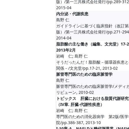
版）/第一三共株式会社発行/pp.289-312
2015-04
内分泌・代謝疾患
島野 仁
ガイドラインに基づく臨床指針（改訂第
版）/第一三共株式会社発行/pp.271-294
2014-04
脂肪酸の主な働き（編集、文光堂）17-21
2013年2月
岩崎 仁; 島野 仁
そうだったんだ！脂肪酸－循環器疾患と
関係－/文光堂/pp.17-21, 2013-02
脈管専門医のための臨床脈管学
島野 仁
脈管専門医のための臨床脈管学/メディ
リビューン, 2010-02
トピックス 肝臓における脂質代謝研究
（IV章. 肝臓-代謝性疾患）
岩崎 仁; 島野 仁
専門医のための消化器病学 第2版/医学
院/pp.386-387, 2013-10
I-10章-A NAFLDと糖代謝異常（NASH