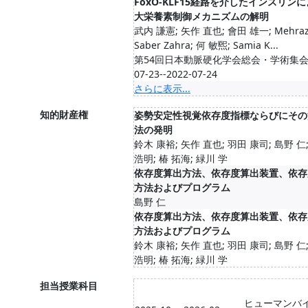
FoxO-KLF15経路を介したインスリン
大栄養素制御メカニズムの解明
武内 謙憲; 矢作 直也; 會田 雄一; Mehraz
Saber Zahra; 何 敏煕; Samia K...
第54回日本動脈硬化学会総会・学術集会/2
07-23--2022-07-24
さらに表示...
知的財産権
姿勢安定性視覚依存度指標ならびにその
法の発明
鈴木 康裕; 矢作 直也; 羽田 康司; 島野 仁
浩明; 椿 拓海; 緑川 学
依存度算出方法、依存度算出装置、依存
方法およびプログラム
島野 仁
依存度算出方法、依存度算出装置、依存
方法およびプログラム
鈴木 康裕; 矢作 直也; 羽田 康司; 島野 仁
浩明; 椿 拓海; 緑川 学
担当授業科目
ヒューマンバ