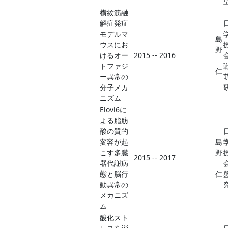
横紋筋融
解症発症
モデルマ
島
ウスにお
野
けるオー
2015 -- 2016
トファジ
仁
ー異常の
分子メカ
ニズム
Elovl6に
よる脂肪
酸の質的
変容が起
島
こす多臓
野
2015 -- 2017
器代謝病
態と脳行
仁
動異常の
究
メカニズ
ム
酸化スト