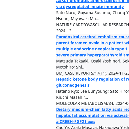
ASXL1 promotes atherosclerosis in 
via dysregulated innate immunity
Sato Naru; Goyama Susumu; Chang Y
Hsuan; Miyawaki Ma...
NATURE CARDIOVASCULAR RESEARCH/
2024-12
Paradoxical cerebral embolism caus
patent foramen ovale in a patient w
multiple endocrine neoplasia type 1
severe primary hyperparathyroidis
Matsuda Takaaki; Osaki Yoshinori; Sek
Motohiro; Shi...
BMJ CASE REPORTS/17(11), 2024-11-2
Hepatic ketone body regulation of r
gluconeogenesis
Hatano Ryo; Lee Eunyoung; Sato Hiro
Kiuchi Masahir...
MOLECULAR METABOLISM/84, 2024-0
Dietary medium-chain fatty acids re
hepatic fat accumulation via activati
a CREBH-FGF21 axis
Cao Ye; Araki Masaya; Nakagawa Yosh