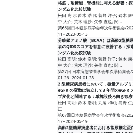
格筋，耐糖能，腎機能に与える影響：探
ンダム化比較試験
松田 高明; 鈴木 浩明; 菅野 洋子; 鈴木 康
中 大介; 荒木 理沙; 矢作 直也; 関...
第66回日本糖尿病学会年次学術集会/2023
11--2023-05-13
分岐鎖アミノ酸（BCAA）は高齢2型糖
者のQIDSスコアを有意に改善する：探
ンダム化比較試験
松田 高明; 鈴木 浩明; 菅野 洋子; 鈴木 康
中 大介; 荒木 理沙; 矢作 直也; 関...
第27回 日本病態栄養学会年次学術集会/20
01-26--2024-01-28
2 型糖尿病患者において，微量アルブミ
eGFR の変動は独立して3 年間のeGFR 
プ変化と関連する：単施設後ろ向き観察
松田 高明; 鈴木 浩明; 丸尾 和司; 島野 仁
正一
第67回日本糖尿病学会年次学術集会/2024
17--2024-05-19
高齢2型糖尿病患者における蓄尿推定蛋