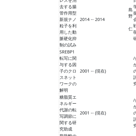
レスを消
去する腸
島
管作用型
野
新規ナノ
2014 -- 2014
粒子を利
仁
用した動
脈硬化抑
制の試み
SREBP1
転写に関
与する因
子のクロ
2001 -- (現在)
スネット
ワークの
解明
糖脂質エ
ネルギー
代謝の転
2001 -- (現在)
写調節に
関する研
究助成
脂肪酸の