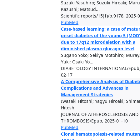
Suzuki Yasuhiro; Suzuki Hiroaki; Mar
Kazushi; Matsud...
Scientific reports/15(1)/p.9178, 2025-
PubMed
Case-based learning: a case of matur
onset diabetes of the young 5 (MOD
due to 17q12 microdeletion with a
diminished plasma glucagon level
Sugano Yoko; Sekiya Motohiro; Mura
Yuki; Osaki Yo...
DIABETOLOGY INTERNATIONAL/Epub,
02-17
A Comprehensive Analysis of Diabet
Complications and Advances in
Management Strategies
Iwasaki Hitoshi; Yagyu Hiroaki; Shim
Hitoshi
JOURNAL OF ATHEROSCLEROSIS AND
THROMBOSIS/Epub, 2025-01-10
PubMed
Clonal hematopoiesis-related mutan