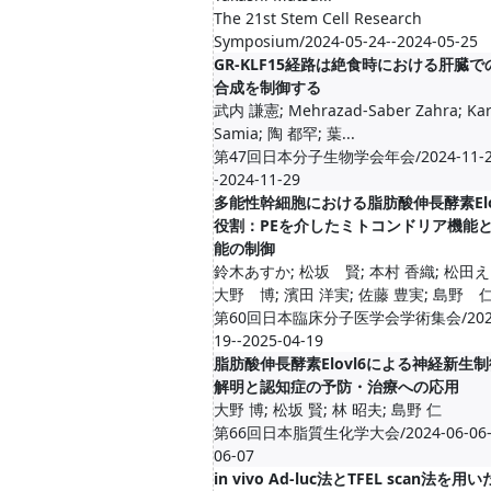
The 21st Stem Cell Research
Symposium/2024-05-24--2024-05-25
GR-KLF15経路は絶食時における肝臓で
合成を制御する
武内 謙憲; Mehrazad-Saber Zahra; Kar
Samia; 陶 都罕; 葉...
第47回日本分子生物学会年会/2024-11-2
-2024-11-29
多能性幹細胞における脂肪酸伸長酵素Elo
役割：PEを介したミトコンドリア機能
能の制御
鈴木あすか; 松坂 賢; 本村 香織; 松田え
大野 博; 濱田 洋実; 佐藤 豊実; 島野 
第60回日本臨床分子医学会学術集会/2025
19--2025-04-19
脂肪酸伸長酵素Elovl6による神経新生
解明と認知症の予防・治療への応用
大野 博; 松坂 賢; 林 昭夫; 島野 仁
第66回日本脂質生化学大会/2024-06-06--
06-07
in vivo Ad-luc法とTFEL scan法を用