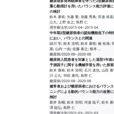
糖尿病多発神経障害を伴った2型糖尿病
重心動揺計を用いたバランス能力評価に
の検討
鈴木 康裕; 矢藤 繁; 加藤 秀典; 田邉 裕基
公久; 上野 友之; 島野 仁
理学療法学/2015-04--2015-04
中年期2型糖尿病者の認知機能低下の特
におい、バランスとの関連
緑川 学; 鈴木 浩明; 鈴木 康裕; 椿 拓海; 
基; 山内 一由; 佐藤 泰之; 根本 ...
糖尿病/2020-08--2020-08
糖尿病入院患者を対象とした退院1年後
予測因子に関する機械学習を用いた探索
鈴木 康裕; 鈴木 浩明; 石川 達也; 山田 康
川 公久; 羽田 康司; 島野 仁
糖尿病/2020-08--2020-08
健常者および糖尿病者におけるバランス
ニングによる動的バランス能力の改善に
検討
新井 良輔; 鈴木 浩明; 河邉 聡子; 鈴木 康
澤 聡弘; 島野 仁
理学療法学/2021-03--2021-03