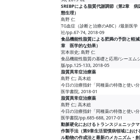
SREBPによる脂質代謝調節（第2章 病
態生理）
島野 仁
TG血症（診断と治療のABC）/最新医学
社/pp.67-74, 2018-09
食品機能性脂質による肥満の予防と軽減
章 医学的な効果）
宮本崇史; 島野 仁
食品機能性脂質の基礎と応用/シーエム
版/pp.125-133, 2018-05
脂質異常症治療薬
島野 仁; 高木総
今日の治療指針「同種薬の特徴と使い分
医学書院, 2018-01
脂質異常症治療薬
島野 仁; 高木総
今日の治療指針「同種薬の特徴と使い分
医学書院/pp.685-688, 2017-01
動脈硬化におけるトランスジェニックマ
作製手法（第9章生活習慣病領域におけ
ル動物の作成法と最新のメカニズム・創