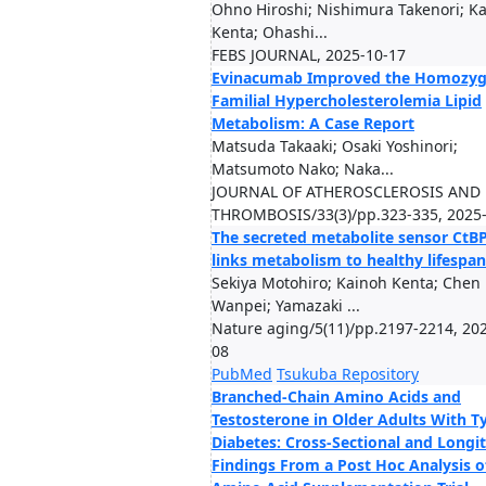
Ohno Hiroshi; Nishimura Takenori; K
Kenta; Ohashi...
FEBS JOURNAL, 2025-10-17
Evinacumab Improved the Homozy
Familial Hypercholesterolemia Lipid
Metabolism: A Case Report
Matsuda Takaaki; Osaki Yoshinori;
Matsumoto Nako; Naka...
JOURNAL OF ATHEROSCLEROSIS AND
THROMBOSIS/33(3)/pp.323-335, 2025
The secreted metabolite sensor CtB
links metabolism to healthy lifespan
Sekiya Motohiro; Kainoh Kenta; Chen
Wanpei; Yamazaki ...
Nature aging/5(11)/pp.2197-2214, 20
08
PubMed
Tsukuba Repository
Branched-Chain Amino Acids and
Testosterone in Older Adults With T
Diabetes: Cross-Sectional and Longi
Findings From a Post Hoc Analysis o