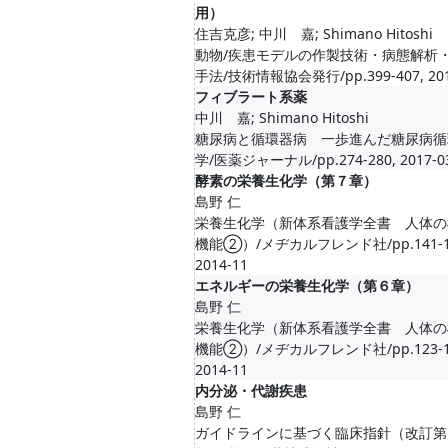
用）
住吉克彦; 中川 嘉; Shimano Hitoshi
動物/疾患モデルの作製技術・病態解析
手法/技術情報協会発行/pp.399-407, 201
フィブラート系薬
中川 嘉; Shimano Hitoshi
糖尿病と循環器病 一歩進んだ糖尿病循
学/医薬ジャーナル/pp.274-280, 2017-0
酵素の栄養生化学（第７章）
島野 仁
栄養生化学（新体系看護学全書 人体の
機能②）/メヂカルフレンド社/pp.141-1
2014-11
エネルギーの栄養生化学（第６章）
島野 仁
栄養生化学（新体系看護学全書 人体の
機能②）/メヂカルフレンド社/pp.123-1
2014-11
内分泌・代謝疾患
島野 仁
ガイドラインに基づく臨床指針（改訂第