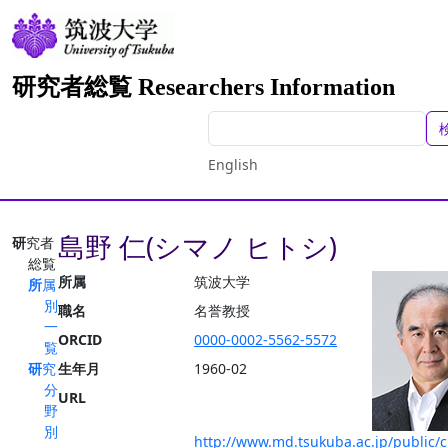
研究者総覧 Researchers Information
English
島野 仁(シマノ ヒトシ)
研究者
総覧
所属
筑波大学
所属
別
職名
名誉教授
一
ORCID
0000-0002-5562-5572
覧
研究
生年月
1960-02
分
URL
野
別
http://www.md.tsukuba.ac.jp/public/cl