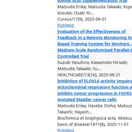
Amino Acid Supplementation Trial
Matsuda Erika; Matsuda Takaaki; Kojo
Kosuke; Osaki Yo...
Cureus/17(9), 2025-09-01
PubMed
Evaluation of the Effectiveness of
Feedback in a Remote Monitoring 
Based Training System for Workers:
Medium-Scale Randomized Parallel-
Controlled Trial
Suzuki Yasuhiro; Kawamoto Hiroaki;
Matsuda Takaaki; Su...
HEALTHCARE/13(16), 2025-08-21
Inhibition of ELOVL6 activity impairs
mitochondrial respiratory function 
inhibits tumor progression in FGFR3
mutated bladder cancer cells
Matsuda Erika; Hasebe Shiho; Matsu
Takashi; Hayash...
Biochimica et biophysica acta. Molecu
basis of disease/1871(8), 2025-11-01
PubMed