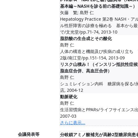
基本編～NASHを診る前の基礎知識～）
矢藤 繁; 島野 仁
Hepatology Practice 第2巻 NASH・
ル性肝障害の診療を極める 基本から最
で/文光堂/pp.71-74, 2013-10
脂肪酸の生合成とその酸化
島野 仁
人体の構造と機能及び疾病の成り立ち 
2版/南江堂/pp.151-154, 2013-09
リスク山積み！（インスリン抵抗性症候
脂血症合併、高血圧合併）
島野 仁
シュミレイション内科 糖尿病を探る/
店, 2004-12
動脈硬化
島野 仁
生活習慣病とPPARs/ライフサイエンス出
2007-03
さらに表示...
会議発表等
分岐鎖アミノ酸補充が高齢2型糖尿病患