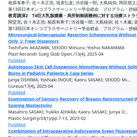
相原有希子; 佐々木正浩; 埴原弘直; 渋谷陽一郎; 大島純弥; 岡田朋之; 
第13回日本オンコプラスサージャリー学会総会 プログラム・抄録集/pp.28
教育講演2 T4巨大乳腺腫瘍・局所制御困難例に対する治療ストラテジ
関堂充; 佐々木正浩; 相原有希子; 渋谷陽一郎; 大島純弥; 佐々木薫; 坂東
第13回日本オンコプラスサージャリー学会総会 プログラム・抄録集/pp.10
Microsurgical Intercapsular Resection Schwannoma Without 
Only ２ Freer Dissectors
Toshifumi AKAZAWA; SEKIDO Mitsuru; Yoshio NAKAYAMA
Plast Reconstr Sueg Glob Open./13(4), 2025-04
PubMed
Autologous Skin Cell Suspension Monotherapy Without Split
Burns in Pediatric Patients:A Case Series
Junya OSHIMA; Yoshiaki INOUE; Kaoru SASAKI; SEKIDO Mi...
Cureus/17(4), 2025-04
PubMed
Examination of Sensory Recovery of Breasts Reconstructed Wi
Sparing Mastectomy
Masahiro SASAKI; Yukiko AIHARA; Kaoru SASAKI; Junya O...
Plastic Surgery/33(1)/pp.7-13, 2025-02
PubMed
Combination of Intraoperative Indocyanine Green Fluoresce