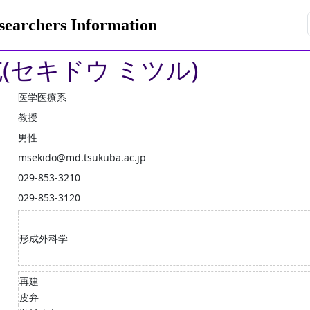
rchers Information
充(セキドウ ミツル)
医学医療系
教授
男性
msekido@md.tsukuba.ac.jp
029-853-3210
029-853-3120
形成外科学
再建
皮弁