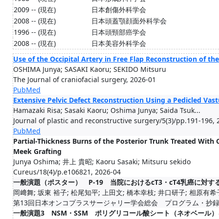
2009 -- (現在)
日本創傷外科学会
2008 -- (現在)
日本頭蓋顎顔面外科学会
1996 -- (現在)
日本頭頸部癌学会
2008 -- (現在)
日本美容外科学会
Use of the Occipital Artery in Free Flap Reconstruction of th
OSHIMA Junya; SASAKI Kaoru; SEKIDO Mitsuru
The Journal of craniofacial surgery, 2026-01
PubMed
Extensive Pelvic Defect Reconstruction Using a Pedicled Vas
Hamazaki Risa; Sasaki Kaoru; Oshima Junya; Saida Tsuk...
Journal of plastic and reconstructive surgery/5(3)/pp.191-196,
PubMed
Partial-Thickness Burns of the Posterior Trunk Treated Wit
Meek Grafting
Junya Oshima; 井上 貴昭; Kaoru Sasaki; Mitsuru sekido
Cureus/18(4)/p.e106821, 2026-04
一般演題（ポスター） P-19 当院におけるcT3・cT4乳癌に対
岡﨑舞; 坂東 裕子; 松尾知平; 上田文; 橋本幸枝; 井口研子; 相原有希
第13回日本オンコプラスサージャリー学会総会 プログラム・抄録集/pp.34
一般演題3 NSM・SSM ポリグリコール酸シート（ネオベール