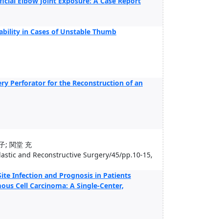
ficial Elbow Joint Exposure: A Case Report
bility in Cases of Unstable Thumb
ry Perforator for the Reconstruction of an
; 関堂 充
 and Reconstructive Surgery/45/pp.10-15,
ite Infection and Prognosis in Patients
ous Cell Carcinoma: A Single-Center,