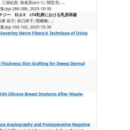
三浦祐貴; 海老原ゆかり; 関堂充; ...
6-286, 2025-10-30
ー EL2-5 cT4乳癌における乳房再建
 裕子; 井口研子; 岡﨑舞; ...
2-102, 2025-10-30
Severing Nerve Fibers:A Technique of Using
-Thickness Skin Grafting for Deeep Dermal
th Silicone Breast Implants After Nipple-
nce Angiography and Postoperative Negative