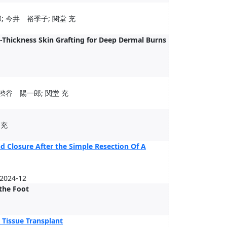
; 今井 裕季子; 関堂 充
-Thickness Skin Grafting for Deep Dermal Burns
渋谷 陽一郎; 関堂 充
 充
d Closure After the Simple Resection Of A
 2024-12
 the Foot
r Tissue Transplant