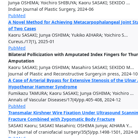
Junya OSHIMA; Yoichiro SHIBUYA; Kaoru SASAKI; SEKIDO ...
Indian Journal of Plastic Surgery, 2024-06
PubMed
A Novel Method for Achieving Metacarpophalangeal Joint Sta
of Two Cases
Kaoru SASAKI; Junya OSHIMA; Yukiko AIHARA; Yoichiro S...
Cureus./17(1), 2025-01
PubMed
Bilateral Pollicization with Amputated Index Fingers for Thu
Amputation
Kaoru SASAKI; Junya OSHIMA; Masahiro SASAKI; SEKIDO M...
Journal of Plastic and Reconstructive Surgery.in press, 2024-10
A Case of Arterial Bypass for Extensive Stenosis of the Ulnar
Hypothenar Hammer Syndrome
Fumikazu TAMURA; Kaoru SASAKI; Junya OSHIMA; Yoichiro ...
Annals of Vascular Diseases/17(4)/pp.405-408, 2024-12
PubMed
Transmalar Kirshner Wire Fixation Under Ultrasound Scannin
Fracture Combined with Zygomatic Body Fracture
SASAKI Kaoru; SASAKI Masahiro; OSHIMA Junya; AIHARA Y...
The Journal of craniofacial surgery/35(5)/pp.1498-1501, 2024-0