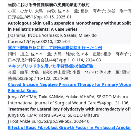
当院における脊髄髄膜瘤の皮膚閉鎖術の検討
小貫 ひかり; 大島 純弥; 佐々木 薫; 相原 有希子; 渋谷 陽一郎
日形会誌/45(1)/pp.10-15, 2025-01
Autologous Skin Cell Suspension Monotherapy Without Split
in Pediatric Patients: A Case Series
J Oshima; INOUE Yoshiaki; K Sasaki; M Sekido
Cureus/17(4)/p.e83210, 2025-04
重度下眼瞼外反に対して眼瞼結膜切除を行った１例
岡田 朋之; 佐々木 薫; 大島 純弥; 佐々木 正浩; 相原 有希子; 
日本形成外科学会会誌/44(3)/pp.110-114, 2024-03
ネキソブリッド®を用いた手背熱傷の治療経験
金原 由季; 大島 純弥; 井上貴昭; 小貫 ひかり; 佐々木 薫; 関堂
熱傷/50(3)/pp.116-122, 2024-09
Closed Incision Negative Pressure Therapy for Primary Woun
Pilonidal Sinus
Junya OSHIMA; Taiki KANMA; Yukiko AIHARA; SEKIDO Mitsuru
International Journal of Surgical Wound Care/5(4)/pp.131-136,
Treatment for Lateral Ray Polydactyly with Brachydactyly of
Junya OSHIMA; Kaoru SASAKI; SEKIDO Mitsuru
J Foot Ankle Surg./63/pp.598-602, 2024-10
Effect of Basic Fibroblast Growth Factor in Perifascial Areola