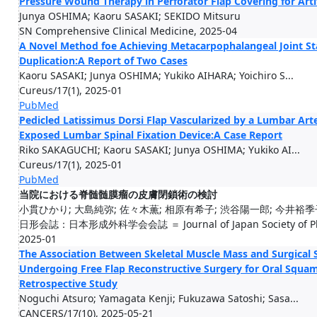
Pressure Wound Therapy in Perforator Flap Covering for Arti
Junya OSHIMA; Kaoru SASAKI; SEKIDO Mitsuru
SN Comprehensive Clinical Medicine, 2025-04
A Novel Method foe Achieving Metacarpophalangeal Joint Sta
Duplication:A Report of Two Cases
Kaoru SASAKI; Junya OSHIMA; Yukiko AIHARA; Yoichiro S...
Cureus/17(1), 2025-01
PubMed
Pedicled Latissimus Dorsi Flap Vascularized by a Lumbar Arte
Exposed Lumbar Spinal Fixation Device:A Case Report
Riko SAKAGUCHI; Kaoru SASAKI; Junya OSHIMA; Yukiko AI...
Cureus/17(1), 2025-01
PubMed
当院における脊髄髄膜瘤の皮膚閉鎖術の検討
小貫ひかり; 大島純弥; 佐々木薫; 相原有希子; 渋谷陽一郎; 今井裕季子
日形会誌：日本形成外科学会会誌 ＝ Journal of Japan Society of Plastic
2025-01
The Association Between Skeletal Muscle Mass and Surgical S
Undergoing Free Flap Reconstructive Surgery for Oral Squam
Retrospective Study
Noguchi Atsuro; Yamagata Kenji; Fukuzawa Satoshi; Sasa...
CANCERS/17(10), 2025-05-21