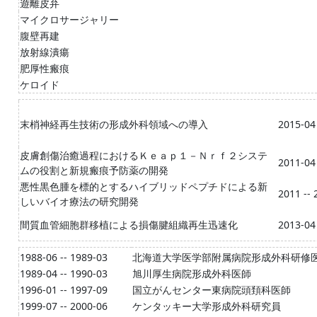
遊離皮弁
マイクロサージャリー
腹壁再建
放射線潰瘍
肥厚性瘢痕
ケロイド
末梢神経再生技術の形成外科領域への導入
2015-04
皮膚創傷治癒過程におけるＫｅａｐ１－Ｎｒｆ２システ
2011-04
ムの役割と新規瘢痕予防薬の開発
悪性黒色腫を標的とするハイブリッドペプチドによる新
2011 -- 
しいバイオ療法の研究開発
間質血管細胞群移植による損傷腱組織再生迅速化
2013-04
1988-06 -- 1989-03
北海道大学医学部附属病院形成外科研修
1989-04 -- 1990-03
旭川厚生病院形成外科医師
1996-01 -- 1997-09
国立がんセンター東病院頭頚科医師
1999-07 -- 2000-06
ケンタッキー大学形成外科研究員