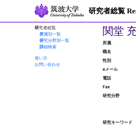
研究者総覧 Resea
関堂 
研究者総覧
所属別一覧
研究分野別一覧
所属
詳細検索
職名
使い方
性別
お問い合わせ
eメール
電話
Fax
研究分野
研究キーワード