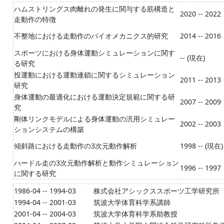
ハムストリングス肉離れの発生に関与する筋構造と
2020 -- 2022
走動作の特徴
不整地における走動作のバイオメカニクス的研究
2014 -- 2016
スポーツにおける身体運動シミュレーションに関す
-- (現在)
る研究
投運動における運動連鎖に関するシミュレーション
2011 -- 2013
研究
身体運動の最適化における運動決定規範に関する研
2007 -- 2009
究
剛体リンクモデルによる身体運動の汎用シミュレー
2002 -- 2003
ションシステムの構築
傾斜路における走動作の3次元動作解析
1998 -- (現在)
ハードル走の3次元動作解析と動作シミュレーション
1996 -- 1997
に関する研究
1986-04 -- 1994-03
株式会社アシックススポーツ工学研究所
1994-04 -- 2001-03
筑波大学体育科学系講師
2001-04 -- 2004-03
筑波大学体育科学系助教授