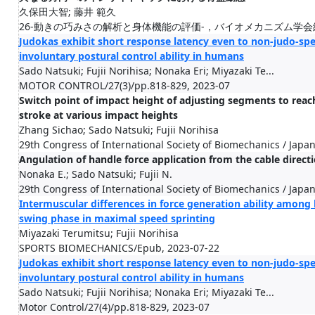
久保田大智; 藤井 範久
26-動きの巧みさの解析と身体機能の評価-，バイオメカニズム学会編，慶応義
Judokas exhibit short response latency even to non-judo-spec
involuntary postural control ability in humans
Sado Natsuki; Fujii Norihisa; Nonaka Eri; Miyazaki Te...
MOTOR CONTROL/27(3)/pp.818-829, 2023-07
Switch point of impact height of adjusting segments to rea
stroke at various impact heights
Zhang Sichao; Sado Natsuki; Fujii Norihisa
29th Congress of International Society of Biomechanics / Japa
Angulation of handle force application from the cable direc
Nonaka E.; Sado Natsuki; Fujii N.
29th Congress of International Society of Biomechanics / Japa
Intermuscular differences in force generation ability among 
swing phase in maximal speed sprinting
Miyazaki Terumitsu; Fujii Norihisa
SPORTS BIOMECHANICS/Epub, 2023-07-22
Judokas exhibit short response latency even to non-judo-spec
involuntary postural control ability in humans
Sado Natsuki; Fujii Norihisa; Nonaka Eri; Miyazaki Te...
Motor Control/27(4)/pp.818-829, 2023-07