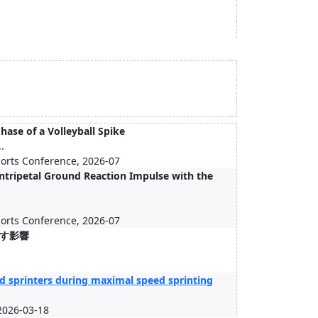
se of a Volleyball Spike
.
ports Conference, 2026-07
entripetal Ground Reaction Impulse with the
ports Conference, 2026-07
す影響
nd sprinters during maximal speed sprinting
026-03-18