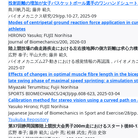
投射距離の増加が女子バスケットボール選手のワンハンドシュート
島川帆乃花; 藤井 範久
バイオメカニクス研究/29/pp.10-27, 2025-09
Modes of centripetal ground reaction force application in cur
athletes
HIRONO Yasuko; FUJII Norihisa
Journal of Biomechanics/200, 2026-03
陸上競技場の曲走路疾走における左右接地脚の側方距離は求心力積
広野 泰子; 平山大作; 藤井 範久
バイオメカニズム27-動きにおける感覚情報の再認識，バイオメカニズム
2025-07
Effects of changes in optimal muscle fibre length in the bic
late swing phase of maximal speed sprinting: a simulation s
Miyazaki Terumitsu; Fujii Norihisa
SPORTS BIOMECHANICS/24(3)/pp.608-623, 2025-03-04
Calibration method for stereo vision using a curved path on 
Yasuko Hirono; FUJII Norihisa
Japanese Journal of Biomechanics in Sport and Exercise/28/pp
Tsukuba Repository
第37回静岡国際陸上競技大会男子200m走におけるスタート後80-
広野 泰子; 藤井 範久; 山中 亮; 松林 武生; 丹治 史弥