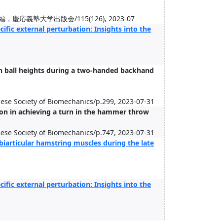
塾大学出版会/115(126), 2023-07
ific external perturbation: Insights into the
ch ball heights during a two-handed backhand
nese Society of Biomechanics/p.299, 2023-07-31
tion in achieving a turn in the hammer throw
nese Society of Biomechanics/p.747, 2023-07-31
biarticular hamstring muscles during the late
ific external perturbation: Insights into the