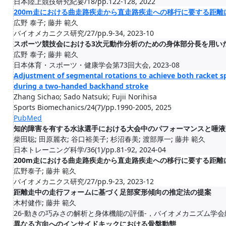
日本陸上競技研究紀要/18/pp.122-128, 2022
200m走における曲走路疾走から直走路疾走への移行に要する距
広野 泰子; 藤井 範久
バイオメカニクス研究/27/pp.9-34, 2023-10
スポーツ競技会における3次元動作分析のための身体部分長を用い
広野 泰子; 藤井 範久
日本体育・スポーツ・健康学会第73回大会, 2023-08
Adjustment of segmental rotations to achieve both racket s
during a two-handed backhand stroke
Zhang Sichao; Sado Natsuki; Fujii Norihisa
Sports Biomechanics/24(7)/pp.1990-2005, 2025
PubMed
知的障害を有する水泳選手における大会中のパフォーマンスと唾液
柴田聡; 田原麗衣; 谷口裕美子; 杉沼春美; 渡部厚一; 藤井 範久
日本トレーニング科学/36(1)/pp.81-92, 2024-04
200m走における曲走路疾走から直走路疾走への移行に要する距
広野泰子; 藤井 範久
バイオメカニクス研究/27/pp.9-23, 2023-12
距離走中の走行フォームに基づく足部変形傾向の推定法の提案
木村健作; 藤井 範久
26-動きの巧みさの解析と身体機能の評価-，バイオメカニズム学会編，慶応義
異なる方向へのインサイドキックにおける骨盤動態