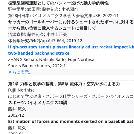
循環型回転運動としてのハンマー投げの動力学的特性
野中愛里; 武田理; 藤井範久; 小池関也
第28回日本バイオメカニクス学会大会論文集USB, 2022-11
サッカーのゴールキーパーにおけるシュートされたボールに対する
ーから遠い位置に飛来するシュートに着目して
沼津直樹; 藤井範久; 小井土正亮
体育学研究/64(2)/pp.647-664, 2019-12
High-accuracy tennis players linearly adjust racket impact k
two-handed backhand stroke
ZHANG Sichao; Natsuki Sado; Fujii Norihisa
Sports Biomechanics, 2022-11
さらに表示...
第2章 力学と数学の基礎，第8章 流体力：空気や水による力
Fujii Norihisa
はじめて学ぶ健康・スポーツ科学シリーズ・スポーツバイオメカニクス,
スポーツバイオメカニクス20講
藤井 範久
2002-12
Estimation of forces and moments exerted on a baseball bat
藤井 範久
2002-01