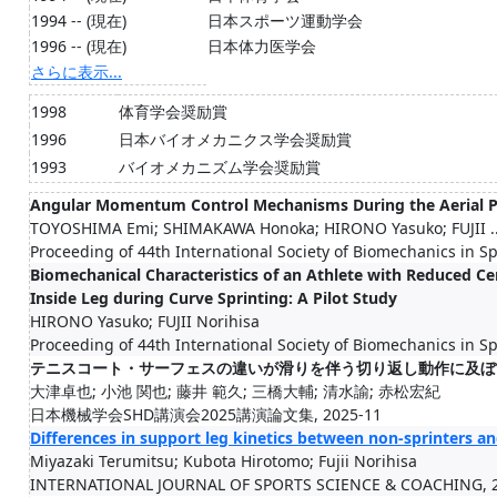
1994 -- (現在)
日本スポーツ運動学会
1996 -- (現在)
日本体力医学会
さらに表示...
1998
体育学会奨励賞
1996
日本バイオメカニクス学会奨励賞
1993
バイオメカニズム学会奨励賞
Angular Momentum Control Mechanisms During the Aerial Pha
TOYOSHIMA Emi; SHIMAKAWA Honoka; HIRONO Yasuko; FUJII ..
Proceeding of 44th International Society of Biomechanics in S
Biomechanical Characteristics of an Athlete with Reduced C
Inside Leg during Curve Sprinting: A Pilot Study
HIRONO Yasuko; FUJII Norihisa
Proceeding of 44th International Society of Biomechanics in S
テニスコート・サーフェスの違いが滑りを伴う切り返し動作に及ぼ
大津卓也; 小池 関也; 藤井 範久; 三橋大輔; 清水諭; 赤松宏紀
日本機械学会SHD講演会2025講演論文集, 2025-11
Differences in support leg kinetics between non-sprinters a
Miyazaki Terumitsu; Kubota Hirotomo; Fujii Norihisa
INTERNATIONAL JOURNAL OF SPORTS SCIENCE & COACHING, 2