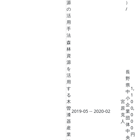
源
）
の
/
活
用
手
法
森
林
資
源
を
長
活
野
用
県
す
1,
中
る
1
小
木
宮
0
企
曽
原
0,
2019-05 -- 2020-02
業
漆
克
0
団
器
人
0
体
産
0
中
業
円
央