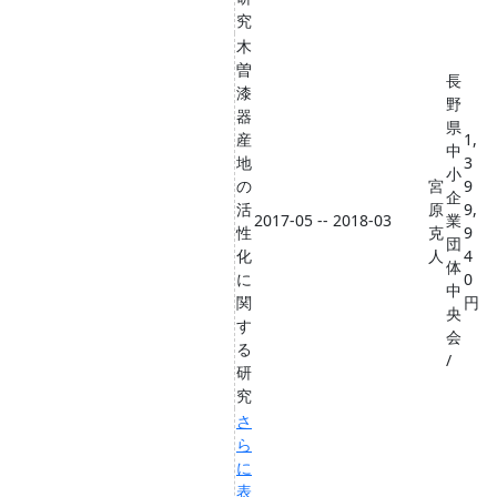
究
木
曽
長
漆
野
器
県
産
1,
中
地
3
小
の
宮
9
企
活
原
9,
2017-05 -- 2018-03
業
性
克
9
団
化
人
4
体
に
0
中
関
円
央
す
会
る
/
研
究
さ
ら
に
表