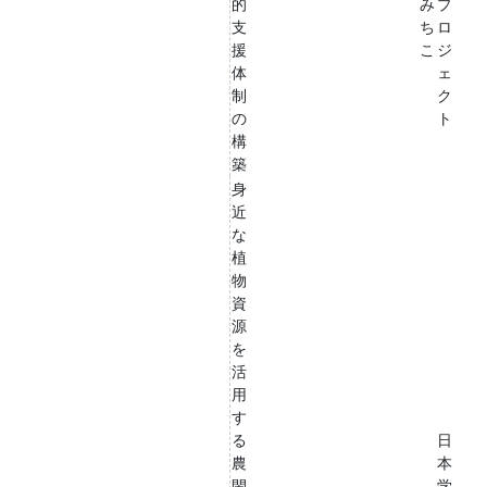
的
み
プ
支
ち
ロ
援
こ
ジ
体
ェ
制
ク
の
ト
構
築
身
近
な
植
物
資
源
を
活
用
す
る
日
農
本
閑
学