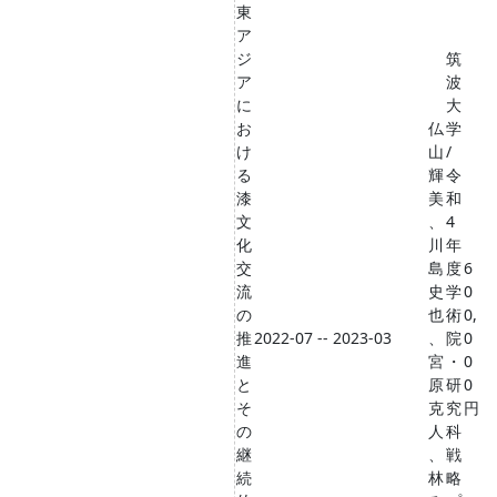
東
ア
ジ
筑
ア
波
に
大
お
仏
学
け
山
/
る
輝
令
漆
美
和
文
、
4
化
川
年
交
島
度
6
流
史
学
0
の
也
術
0,
推
2022-07 -- 2023-03
、
院
0
進
宮
・
0
と
原
研
0
そ
克
究
円
の
人
科
継
、
戦
続
林
略