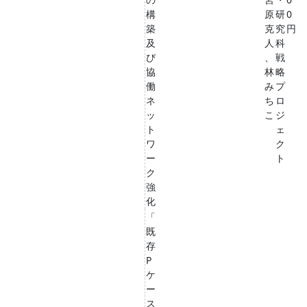
構
原
研
0
築
克
究
円
及
人
科
び
、
戦
協
林
略
働
み
プ
ネ
ち
ロ
ッ
こ
ジ
ト
ェ
ワ
ク
ー
ト
ク
強
化
「
既
存
P
ケ
ー
ス