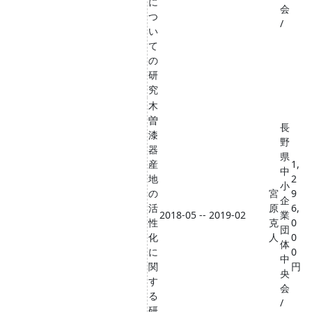
に
会
つ
/
い
て
の
研
究
木
曽
長
漆
野
器
県
産
1,
中
地
2
小
の
宮
9
企
活
原
6,
2018-05 -- 2019-02
業
性
克
0
団
化
人
0
体
に
0
中
関
円
央
す
会
る
/
研