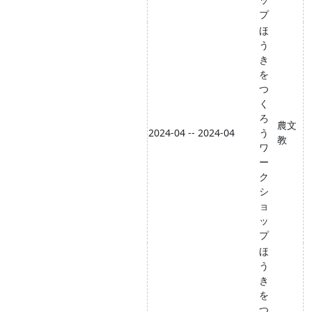
プ
ほ
う
き
を
つ
く
ろ
農文
2024-04 -- 2024-04
う
教
ワ
ー
ク
シ
ョ
ッ
プ
ほ
う
き
を
つ