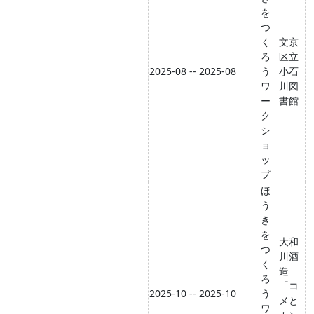
を
つ
く
文京
ろ
区立
2025-08 -- 2025-08
う
小石
ワ
川図
ー
書館
ク
シ
ョ
ッ
プ
ほ
う
き
を
大和
つ
川酒
く
造
ろ
「コ
2025-10 -- 2025-10
う
メと
ワ