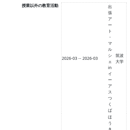
授業以外の教育活動
出
張
ア
ー
ト
・
マ
ル
シ
筑波
2026-03 -- 2026-03
ェ
大学
in
イ
ー
ア
ス
つ
く
ば
ほ
う
き