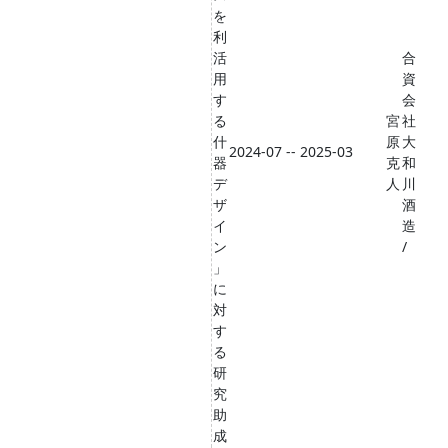
を
利
活
合
用
資
す
会
る
宮
社
什
原
大
2024-07 -- 2025-03
器
克
和
デ
人
川
ザ
酒
イ
造
ン
/
」
に
対
す
る
研
究
助
成