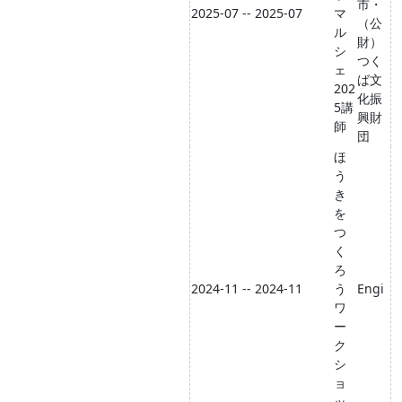
市・
2025-07 -- 2025-07
マ
（公
ル
財）
シ
つく
ェ
ば文
202
化振
5講
興財
師
団
ほ
う
き
を
つ
く
ろ
2024-11 -- 2024-11
う
Engi
ワ
ー
ク
シ
ョ
ッ