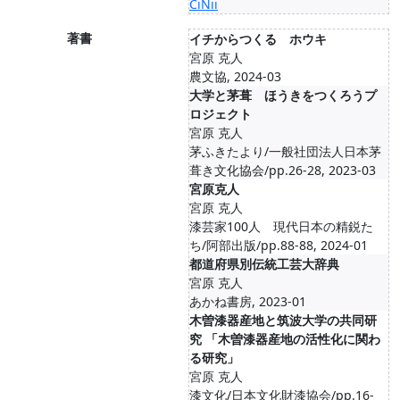
CiNii
著書
イチからつくる ホウキ
宮原 克人
農文協, 2024-03
大学と茅葺 ほうきをつくろうプ
ロジェクト
宮原 克人
茅ふきたより/一般社団法人日本茅
葺き文化協会/pp.26-28, 2023-03
宮原克人
宮原 克人
漆芸家100人 現代日本の精鋭た
ち/阿部出版/pp.88-88, 2024-01
都道府県別伝統工芸大辞典
宮原 克人
あかね書房, 2023-01
木曽漆器産地と筑波大学の共同研
究 「木曽漆器産地の活性化に関わ
る研究」
宮原 克人
漆文化/日本文化財漆協会/pp.16-