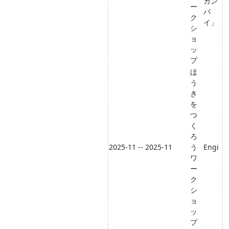
カン
ー
パ
ク
イ」
シ
ョ
ッ
プ
ほ
う
き
を
つ
く
ろ
2025-11 -- 2025-11
う
Engi
ワ
ー
ク
シ
ョ
ッ
プ