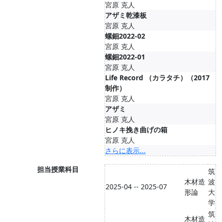
宮原 克人
アザミ乾漆板
宮原 克人
螺鈿2022-02
宮原 克人
螺鈿2022-01
宮原 克人
Life Record （カラタチ）（2017
制作）
宮原 克人
アザミ
宮原 克人
ヒノキ挽き曲げの箱
宮原 克人
さらに表示...
担当授業科目
筑
木材造
波
2025-04 -- 2025-07
形論
大
学
筑
木材造