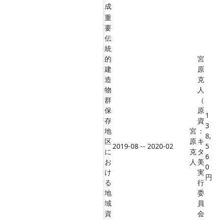
成
重
要
伝
統
的
宮
建
原
造
克
物
人
群
（
保
原
1
存
資
3
地
宮
：
8,
区
原
キ
2019-08 -- 2020-02
5
に
克
タ
6
お
人
美
0
け
実
円
る
行
地
委
域
員
資
会