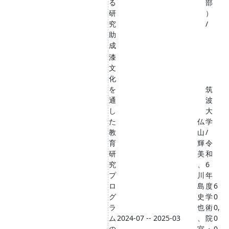
る
部
研
）
究
/
助
成
漆
文
化
を
筑
通
波
し
大
た
仏
学
教
山
/
育
輝
令
研
美
和
究
、
6
プ
川
年
ロ
島
度
6
グ
史
学
0
ラ
也
術
0,
ム
2024-07 -- 2025-03
、
院
0
の
宮
・
0