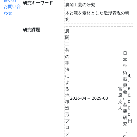
研究キーワード
農閑工芸の研究
お問い合
わせ
木と漆を素材とした造形表現の研
究
研究課題
農
閑
工
芸
日
の
本
手
学
法
術
に
4,
振
よ
1
興
る
宮
6
会
地
原
0,
2026-04 -- 2029-03
/
域
克
0
基
造
人
0
盤
形
0
研
プ
円
究
ロ
（
グ
C