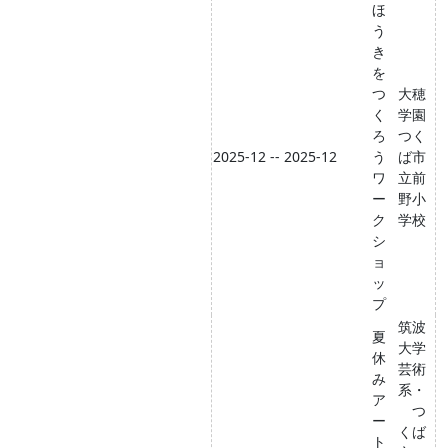
ほ
う
き
を
つ
大穂
く
学園
ろ
つく
2025-12 -- 2025-12
う
ば市
ワ
立前
ー
野小
ク
学校
シ
ョ
ッ
プ
筑波
夏
大学
休
芸術
み
系・
ア
つ
ー
くば
ト