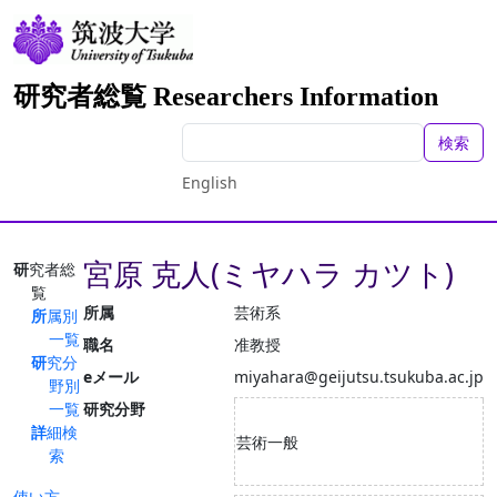
研究者総覧 Researchers Information
検索
English
宮原 克人(ミヤハラ カツト)
研究者総
覧
所属
芸術系
所属別
一覧
職名
准教授
研究分
eメール
miyahara@geijutsu.tsukuba.ac.jp
野別
一覧
研究分野
詳細検
芸術一般
索
使い方