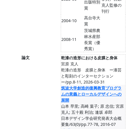
出版特別
克人監修の
賞
刊行
高台寺大
2004-10
賞
茨城県農
林水産部
2008-11
長賞（優
秀賞）
論文
乾漆の造形における皮膜と身体
宮原 克人
乾漆の造形 皮膜と身体 ー漆芸
と彫刻のインターセクション
ー/pp.8-11, 2026-03-31
筑波大学創造的復興教育プログラ
ムの意義とローカルデザインへの
展開
山本 早里; 高崎 葉子; 原 忠信; 宮原
克人; 五十殿 利治; 逢坂 卓郎
日本デザイン学会研究発表大会概
要集/63(0)/pp.77-78, 2016-07