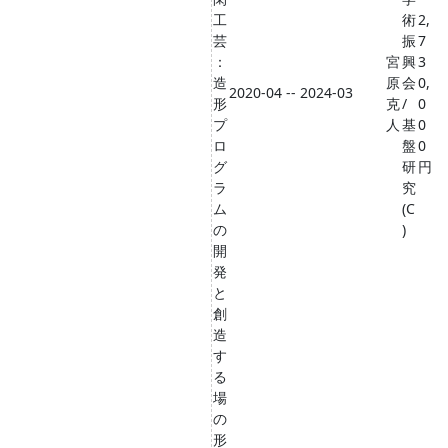
工
術
2,
芸
振
7
：
宮
興
3
造
原
会
0,
2020-04 -- 2024-03
形
克
/
0
プ
人
基
0
ロ
盤
0
グ
研
円
ラ
究
ム
(C
の
)
開
発
と
創
造
す
る
場
の
形