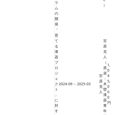
ラ
）
ム
の
開
発
「
育
て
宮
る
原
漆
克
器
人
プ
（
1,
ロ
原
0
ジ
資
宮
4
ェ
：
原
5,
ク
2024-09 -- 2025-03
木
克
0
ト
曽
人
0
」
漆
0
に
器
円
対
青
す
年