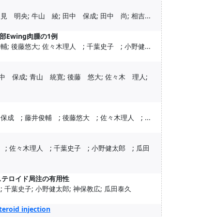
 明央; 牛山 綾; 田中 保成; 田中 尚; 相吉...
Ewing肉腫の1例
; 後藤悠大; 佐々木理人 ; 千葉史子 ; 小野健...
中 保成; 青山 統寛; 後藤 悠大; 佐々木 理人;
成 ; 藤井俊輔 ; 後藤悠大 ; 佐々木理人 ; ...
 ; 佐々木理人 ; 千葉史子 ; 小野健太郎 ; 瓜田
ステロイド局注の有用性
; 千葉史子; 小野健太郎; 神保教広; 瓜田泰久
eroid injection