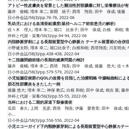
アトピー性皮膚炎を背景とした難治性肘部膿瘍に対し栄養療法が有
藤井 俊輔; 増本 幸二; 新開 統子; 西塔 翔吾; 田中 保成; 後藤 悠
日小外会誌/56(3)/pp.76-76, 2022-06
乳幼児における血清亜鉛濃度(鼠径ヘルニア術前患児の解析)
佐々木 理人; 増本 幸二; 堀口 比奈子; 田中 保成; 白根 和樹; 青山
外科と代謝・栄養/56(3)/pp.94-94, 2022-06
内頚静脈穿刺による長期留置型中心静脈カ テーテル留置術の合併
小野健太郎; 増本 幸二; 堀口比奈子; 白根和樹; 西塔翔吾; 川見明央; 牛
日小外会誌/58(3)/pp.438-438, 2022-04
十二指腸閉鎖術後の長期的健康問題の検討
藤井 俊輔; 増本 幸二; 西塔 翔吾; 田中 保成; 後藤 悠大; 佐々木 
日小外会誌/58(3)/pp.579-579, 2022-04
小児短腸症候群のQOLの改善を目指した治療戦略 中腸軸捻転による
胆石性胆嚢炎をきたした一例
後藤 悠大; 増本 幸二; 神保 教広; 白根 和樹; 田中 保成; 相吉 翼; 藤井 
外科と代謝・栄養/56(3)/pp.55-55, 2022-06
当科における二期的尿道下裂修復術
瓜田 泰久; 上岡 克彦; 西塔 翔吾; 伊藤 愛香里; 田中 保成; 後
小...
日小外会誌/58(3)/pp.556-556, 2022-04
小児エコーガイド下内頸静脈穿刺による長期留置型中心静脈カテー