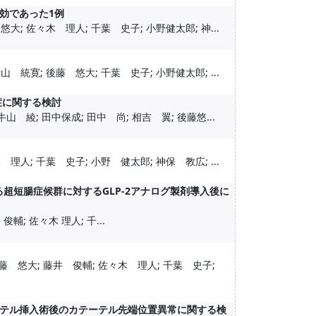
効であった1例
大; 佐々木 理人; 千葉 史子; 小野健太郎; 神...
 統寛; 後藤 悠大; 千葉 史子; 小野健太郎; ...
症に関する検討
山 綾; 田中保成; 田中 尚; 相吉 翼; 後藤悠...
理人; 千葉 史子; 小野 健太郎; 神保 教広; ...
超短腸症候群に対するGLP-2アナログ製剤導入後に
俊輔; 佐々木 理人; 千...
藤 悠大; 藤井 俊輔; 佐々木 理人; 千葉 史子;
テル挿入術後のカテーテル先端位置異常に関する検