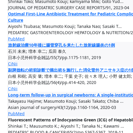
Shinkai Toko; Masumoto Kouji; kamiyama Miki; Goto Yud...
JOURNAL OF PEDIATRIC SURGERY CASE REPORTS/91, 2023-04
Optimal First-Line Antibiotic Treatment for Pediatric Compli
Culture
Aiyoshi Tsubasa; Masumoto Kouji; Tanaka Nao; Sasaki T...
PEDIATRIC GASTROENTEROLOGY HEPATOLOGY & NUTRITION/24(
PubMed
放射線治療10年後に腸管穿孔を来たした放射線腸炎の1例
石川 未来; 増本 幸二; 瓜田 泰久
日本小児外科学会雑誌/55(7)/pp.1175-1181, 2019
CiNii
副脾捻転の術前診断で摘出術を施行した消化管外アニサキス症の1
白根 和樹; 高安 肇; 増本 幸二; 千葉 史子; 佐々木 理人; 小野 健太郎;
日本小児外科学会雑誌/56(4)/pp.414-420, 2020
CiNii
Long-term follow-up in surgical newborns: A single-instituti
Takayasu Hajime; Masumoto Kouji; Sasaki Takato; Chiba ...
Asian journal of surgery/43(12)/pp.1160-1164, 2020-03
PubMed
Fluorescent Patterns of Indocyanine Green (ICG) of Hepato
Shinkai T.; Mausumoto K.; Aiyoshi T.; Tanaka N.; Kawami ...
PEDIATRIC BLOOD & CANCER/65(2)/pp.S367-S367, 2018-11