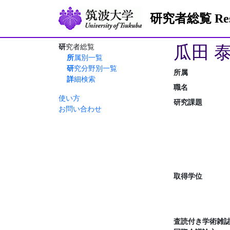
研究者総覧 Resea
瓜田 
研究者総覧
所属別一覧
研究分野別一覧
所属
詳細検索
職名
使い方
研究課題
お問い合わせ
取得学位
査読付き学術雑