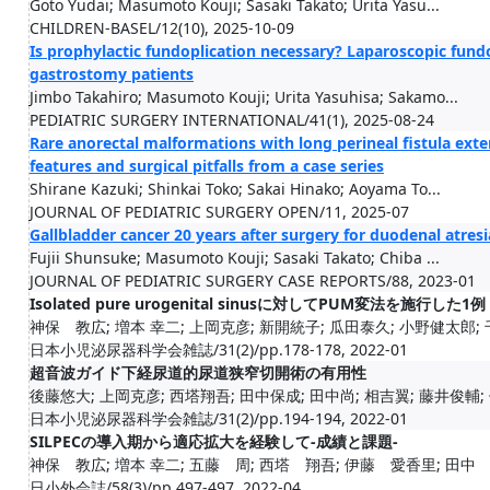
Goto Yudai; Masumoto Kouji; Sasaki Takato; Urita Yasu...
CHILDREN-BASEL/12(10), 2025-10-09
Is prophylactic fundoplication necessary? Laparoscopic fund
gastrostomy patients
Jimbo Takahiro; Masumoto Kouji; Urita Yasuhisa; Sakamo...
PEDIATRIC SURGERY INTERNATIONAL/41(1), 2025-08-24
Rare anorectal malformations with long perineal fistula exten
features and surgical pitfalls from a case series
Shirane Kazuki; Shinkai Toko; Sakai Hinako; Aoyama To...
JOURNAL OF PEDIATRIC SURGERY OPEN/11, 2025-07
Gallbladder cancer 20 years after surgery for duodenal atresi
Fujii Shunsuke; Masumoto Kouji; Sasaki Takato; Chiba ...
JOURNAL OF PEDIATRIC SURGERY CASE REPORTS/88, 2023-01
Isolated pure urogenital sinusに対してPUM変法を施行した1例
神保 教広; 増本 幸二; 上岡克彦; 新開統子; 瓜田泰久; 小野健太郎;
日本小児泌尿器科学会雑誌/31(2)/pp.178-178, 2022-01
超音波ガイド下経尿道的尿道狭窄切開術の有用性
後藤悠大; 上岡克彦; 西塔翔吾; 田中保成; 田中尚; 相吉翼; 藤井俊輔; 
日本小児泌尿器科学会雑誌/31(2)/pp.194-194, 2022-01
SILPECの導入期から適応拡大を経験して-成績と課題-
神保 教広; 増本 幸二; 五藤 周; 西塔 翔吾; 伊藤 愛香里; 田中 保
日小外会誌/58(3)/pp.497-497, 2022-04