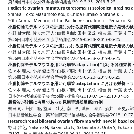
第56回日本小児外科学会学術集会/2019-5-23--2019-5-25
Pediatric ovarian immature teratoma: Histological grading and
Shinkai Toko; Masumoto Kouji; Chiba Fumiko; Shirane K...
50th Annual Meeting of the Pacific-Association-of-Pediatric-S
小腸切除モデルマウスの肝臓における脂質代謝関連遺伝子発現の検
小野 健太郎; 佐々木 理人; 白根 和樹; 田中 保成; 相吉 翼; 千葉 史子; 五
第56回日本小児外科学会学術集会/2019-05-23--2019-05-25
小腸切除モデルマウスの肝臓における脂質代謝関連遺伝子発現の検
小野 健太郎; 佐々木 理人; 白根 和樹; 田中 保成; 相吉 翼; 千葉 史子; 五
第56回日本小児外科学会学術集会/2019-05-23--2019-05-25
小腸切除モデルマウスを用いた腸管adaptationにおける各種
佐々木 理人; 小野 健太郎; 白根 和樹; 田中 保成; 相吉 翼; 千葉 史子; 五
第56回日本小児外科学会学術集会/2019-05-23--2019-05-25
小腸切除モデルマウスを用いた腸管 adaptation における栄
佐々木 理人; 小野 健太郎; 白根 和樹; 田中 保成; 相吉 翼; 千葉 史子; 五
日本外科代謝栄養学会第56回学術集会/2019-07-04--2019-07-06
超音波が診断に有用であった尿膜管遺残膿瘍の1例
齋田 司; 上牧 隆; 益岡 壮太; 南 学; 瓜田 泰久; 酒井 正史; 
日本超音波医学会 第30回関東甲信越地方会学術集会/2018-10-27--20
Heterochronal bilateral ovarian fibroma with nevoid basal c
野口 雅之; Nakano N; Sakamoto N; Sakashita S; Urita Y; Fukush..
第107回日本病理学会総会/2018-06-21--2018-06-23