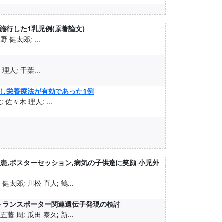
行した1乳児例(原著論文)
 健太郎; ...
理人; 千葉...
し栄養療法が有効であった1例
佐々木 理人; ...
疾患,ポスターセッション,病気の子供達に笑顔 小児外
健太郎; 川松 直人; 鶴...
栄養トランスポーター関連遺伝子発現の検討
藤 周; 瓜田 泰久; 新...