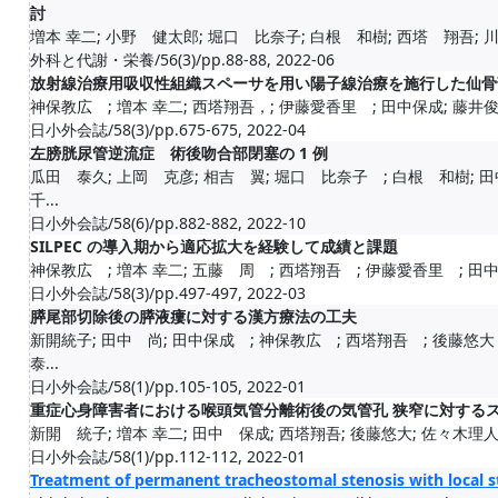
討
増本 幸二; 小野 健太郎; 堀口 比奈子; 白根 和樹; 西塔 翔吾; 川見
外科と代謝・栄養/56(3)/pp.88-88, 2022-06
放射線治療用吸収性組織スペーサを用い陽子線治療を施行した仙骨部
神保教広 ; 増本 幸二; 西塔翔吾，; 伊藤愛香里 ; 田中保成; 藤井俊輔
日小外会誌/58(3)/pp.675-675, 2022-04
左膀胱尿管逆流症 術後吻合部閉塞の 1 例
瓜田 泰久; 上岡 克彦; 相吉 翼; 堀口 比奈子 ; 白根 和樹; 田
千...
日小外会誌/58(6)/pp.882-882, 2022-10
SILPEC の導入期から適応拡大を経験して成績と課題
神保教広 ; 増本 幸二; 五藤 周 ; 西塔翔吾 ; 伊藤愛香里 ; 田中保
日小外会誌/58(3)/pp.497-497, 2022-03
膵尾部切除後の膵液瘻に対する漢方療法の工夫
新開統子; 田中 尚; 田中保成 ; 神保教広 ; 西塔翔吾 ; 後藤悠大
泰...
日小外会誌/58(1)/pp.105-105, 2022-01
重症心身障害者における喉頭気管分離術後の気管孔 狭窄に対する
新開 統子; 増本 幸二; 田中 保成; 西塔翔吾; 後藤悠大; 佐々木理人
日小外会誌/58(1)/pp.112-112, 2022-01
Treatment of permanent tracheostomal stenosis with local st