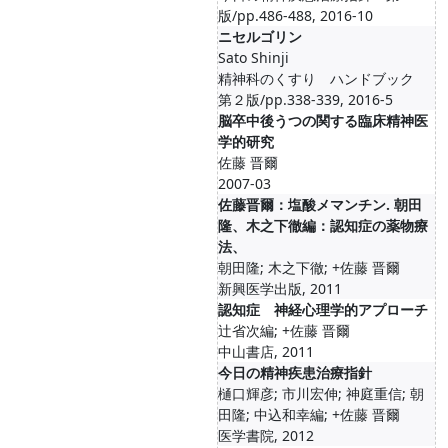
版/pp.486-488, 2016-10
ニセルゴリン
Sato Shinji
精神科のくすり ハンドブック
第２版/pp.338-339, 2016-5
脳卒中後うつの関する臨床精神医
学的研究
佐藤 晋爾
2007-03
佐藤晋爾：塩酸メマンチン. 朝田
隆、木之下徹編：認知症の薬物療
法、
朝田隆; 木之下徹; +佐藤 晋爾
新興医学出版, 2011
認知症 神経心理学的アプローチ
辻省次編; +佐藤 晋爾
中山書店, 2011
今日の精神疾患治療指針
樋口輝彦; 市川宏伸; 神庭重信; 朝
田隆; 中込和幸編; +佐藤 晋爾
医学書院, 2012