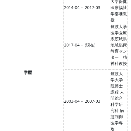
大学保健
2014-04 -- 2017-03
医療福祉
学部准教
授
筑波大学
医学医療
系茨城県
2017-04 -- (現在)
地域臨床
教育セン
ター 精
神科教授
学歴
筑波大
学大学
院博士
課程 人
間総合
2003-04 -- 2007-03
科学研
究科 病
態制御
医学専
攻