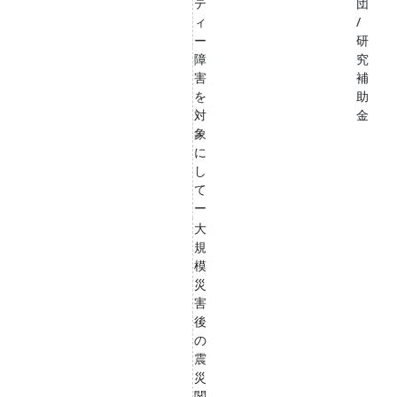
テ
団
ィ
/
ー
研
障
究
害
補
を
助
対
金
象
に
し
て
ー
大
規
模
災
害
後
の
震
災
関