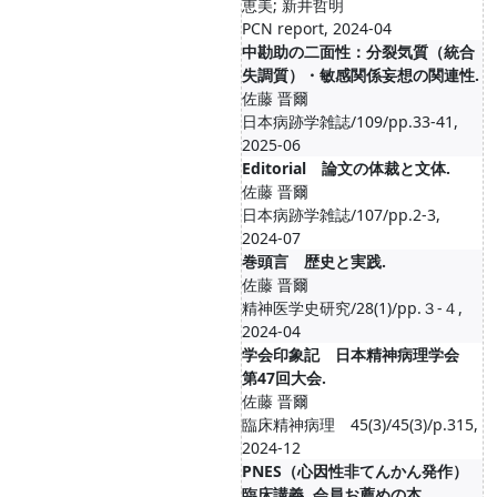
恵美; 新井哲明
PCN report, 2024-04
中勘助の二面性：分裂気質（統合
失調質）・敏感関係妄想の関連性.
佐藤 晋爾
日本病跡学雑誌/109/pp.33-41,
2025-06
Editorial 論文の体裁と文体.
佐藤 晋爾
日本病跡学雑誌/107/pp.2-3,
2024-07
巻頭言 歴史と実践.
佐藤 晋爾
精神医学史研究/28(1)/pp.３-４,
2024-04
学会印象記 日本精神病理学会
第47回大会.
佐藤 晋爾
臨床精神病理 45(3)/45(3)/p.315,
2024-12
PNES（心因性非てんかん発作）
臨床講義. 会員お薦めの本.