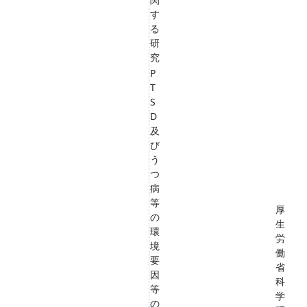
す
る
研
究
P
T
S
D
及
び
う
つ
病
等
厚
の
生
環
労
境
働
要
省
因
科
等
学
の