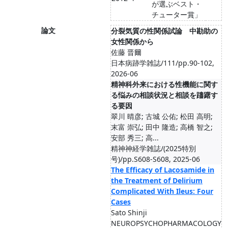
が選ぶベスト・
チューター賞」
論文
分裂気質の性関係試論 中勘助の
女性関係から
佐藤 晋爾
日本病跡学雑誌/111/pp.90-102,
2026-06
精神科外来における性機能に関す
る悩みの相談状況と相談を躊躇す
る要因
翠川 晴彦; 古城 公佑; 松田 高明;
末富 崇弘; 田中 隆造; 高橋 智之;
安部 秀三; 高...
精神神経学雑誌/(2025特別
号)/pp.S608-S608, 2025-06
The Efficacy of Lacosamide in
the Treatment of Delirium
Complicated With Ileus: Four
Cases
Sato Shinji
NEUROPSYCHOPHARMACOLOGY