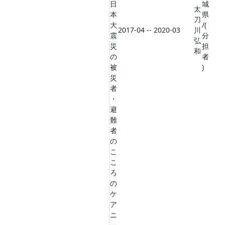
日
城
太
本
県
刀
大
/(
2017-04 -- 2020-03
川
震
分
弘
災
担
和
の
者
被
)
災
者
・
避
難
者
の
こ
こ
ろ
の
ケ
ア
ニ