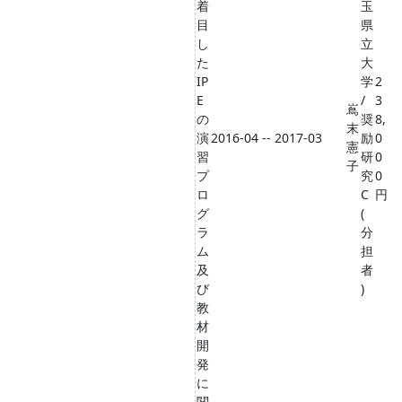
着
玉
目
県
し
立
た
大
IP
学
2
E
/
3
嶌
の
奨
8,
末
演
2016-04 -- 2017-03
励
0
憲
習
研
0
子
プ
究
0
ロ
C
円
グ
(
ラ
分
ム
担
及
者
び
)
教
材
開
発
に
関