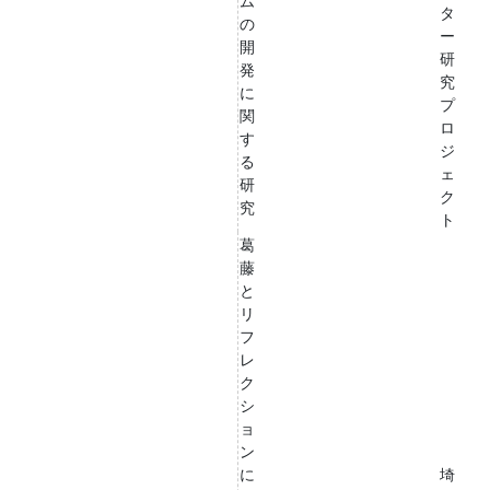
ム
タ
の
ー
開
研
発
究
に
プ
関
ロ
す
ジ
る
ェ
研
ク
究
ト
葛
藤
と
リ
フ
レ
ク
シ
ョ
ン
に
埼