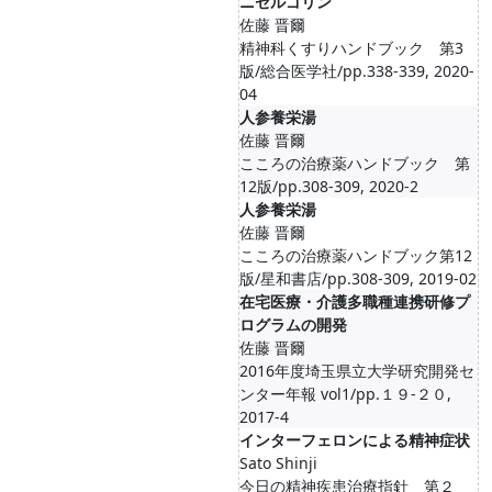
ニセルゴリン
佐藤 晋爾
精神科くすりハンドブック 第3
版/総合医学社/pp.338-339, 2020-
04
人参養栄湯
佐藤 晋爾
こころの治療薬ハンドブック 第
12版/pp.308-309, 2020-2
人参養栄湯
佐藤 晋爾
こころの治療薬ハンドブック第12
版/星和書店/pp.308-309, 2019-02
在宅医療・介護多職種連携研修プ
ログラムの開発
佐藤 晋爾
2016年度埼玉県立大学研究開発セ
ンター年報 vol1/pp.１９-２０,
2017-4
インターフェロンによる精神症状
Sato Shinji
今日の精神疾患治療指針 第２