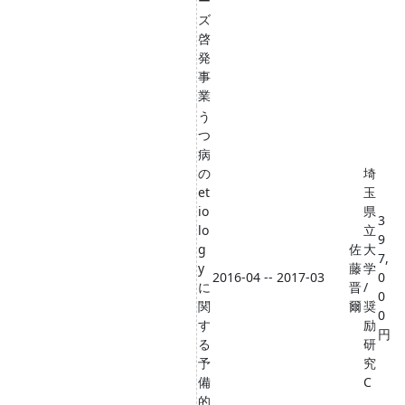
ー
ズ
啓
発
事
業
う
つ
病
の
埼
et
玉
io
県
3
lo
立
9
g
佐
大
7,
y
藤
学
2016-04 -- 2017-03
0
に
晋
/
0
関
爾
奨
0
す
励
円
る
研
予
究
備
C
的