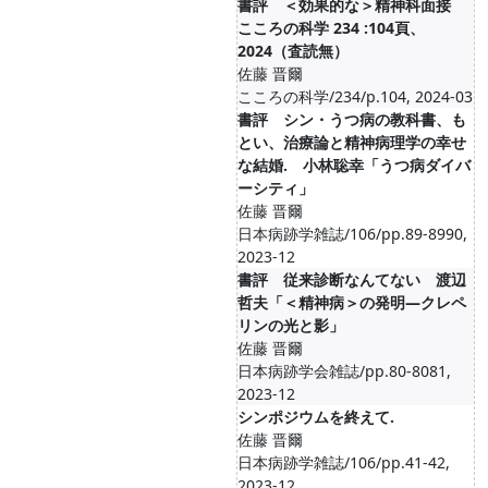
書評 ＜効果的な＞精神科面接
こころの科学 234 :104頁、
2024（査読無）
佐藤 晋爾
こころの科学/234/p.104, 2024-03
書評 シン・うつ病の教科書、も
とい、治療論と精神病理学の幸せ
な結婚. 小林聡幸「うつ病ダイバ
ーシティ」
佐藤 晋爾
日本病跡学雑誌/106/pp.89-8990,
2023-12
書評 従来診断なんてない 渡辺
哲夫「＜精神病＞の発明―クレペ
リンの光と影」
佐藤 晋爾
日本病跡学会雑誌/pp.80-8081,
2023-12
シンポジウムを終えて.
佐藤 晋爾
日本病跡学雑誌/106/pp.41-42,
2023-12