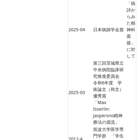
「病
詩か
らみ
た精
2025-04
日本病跡学会賞
神科
面
接」
に対
して
第三回茨城県立
中央病院臨床研
究推進委員会
令和6年度 学
術論文（和文）
2025-03
優秀賞
「Max
Isserlin:
Jaspersno精神
療法の源流」
筑波大学医学専
門学群 「学生
2012-4