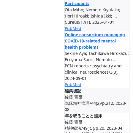
Participants
Ota Miho; Nemoto Kiyotaka;
Hori Hiroaki; Ishida Ikki; ...
Cureus/17(1), 2025-01-01
PubMed
Online consortium managing
COVID-19-related mental
health problems
Sekine Aya; Tachikawa Hirokazu;
Ecoyama Saori; Nemoto ...
PCN reports : psychiatry and
clinical neurosciences/3(3),
2024-09-01
PubMed
編集後記
佐藤 晋爾
臨床精神病理/44(2)/p.212, 2023-
08
年を取ることと臨床
佐藤 晋爾
精神療法/49(１)/p.20, 2023-04