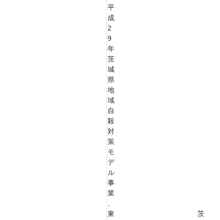
平
成
2
9
年
茨
城
県
地
域
自
殺
対
策
モ
デ
ル
事
業
、
東
茨