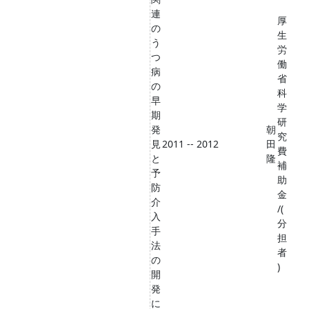
連
厚
の
生
う
労
つ
働
病
省
の
科
早
学
期
研
発
朝
究
見
2011 -- 2012
田
費
と
隆
補
予
助
防
金
介
/(
入
分
手
担
法
者
の
)
開
発
に