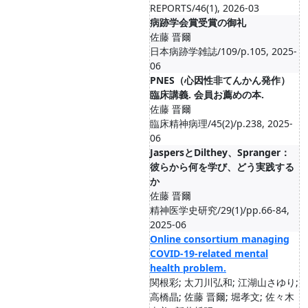
REPORTS/46(1), 2026-03
病跡学会賞受賞の御礼
佐藤 晋爾
日本病跡学雑誌/109/p.105, 2025-
06
PNES（心因性非てんかん発作）
臨床講義. 会員お薦めの本.
佐藤 晋爾
臨床精神病理/45(2)/p.238, 2025-
06
JaspersとDilthey、Spranger：
彼らから何を学び、どう実践する
か
佐藤 晋爾
精神医学史研究/29(1)/pp.66-84,
2025-06
Online consortium managing
COVID‐19‐related mental
health problem.
関根彩; 太刀川弘和; 江湖山さゆり;
高橋晶; 佐藤 晋爾; 堀孝文; 佐々木