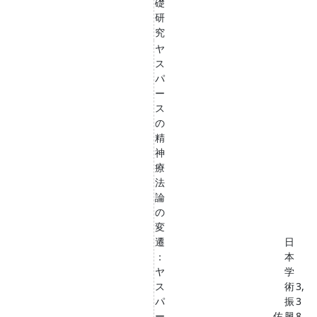
礎
研
究
ヤ
ス
パ
ー
ス
の
精
神
療
法
論
の
変
遷
日
：
本
ヤ
学
ス
術
3,
パ
振
3
ー
佐
興
8