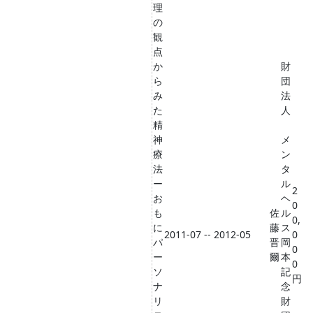
理
の
観
点
か
財
ら
団
み
法
た
人
精
神
メ
療
ン
法
タ
ー
ル
2
お
ヘ
0
も
佐
ル
0,
に
藤
ス
2011-07 -- 2012-05
0
パ
晋
岡
0
ー
爾
本
0
ソ
記
円
ナ
念
リ
財