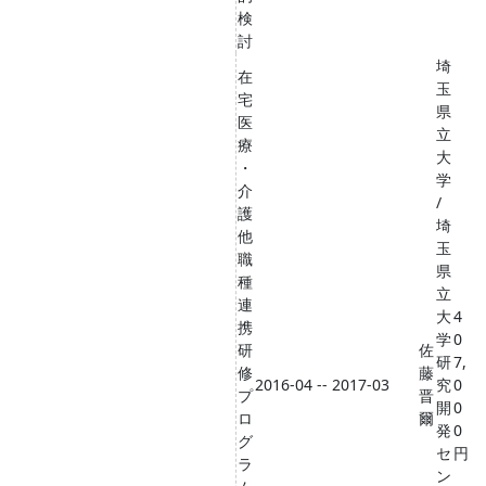
検
討
埼
在
玉
宅
県
医
立
療
大
・
学
介
/
護
埼
他
玉
職
県
種
立
連
大
4
携
学
0
研
佐
研
7,
修
藤
2016-04 -- 2017-03
究
0
プ
晋
開
0
ロ
爾
発
0
グ
セ
円
ラ
ン