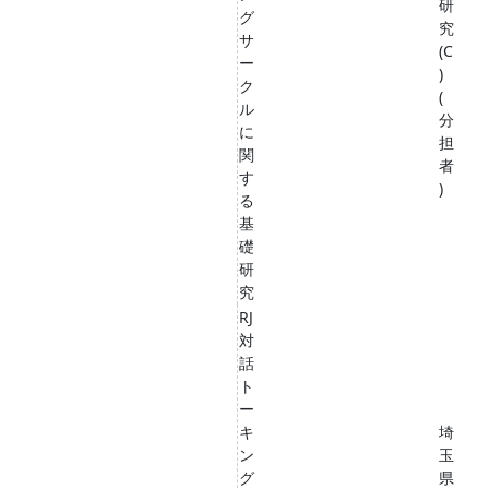
研
グ
究
サ
(C
ー
)
ク
(
ル
分
に
担
関
者
す
)
る
基
礎
研
究
RJ
対
話
ト
ー
キ
埼
ン
玉
グ
県