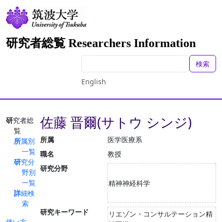
研究者総覧 Researchers Information
検索
English
佐藤 晋爾(サトウ シンジ)
研究者総
覧
所属
医学医療系
所属別
一覧
職名
教授
研究分
研究分野
野別
一覧
精神神経科学
詳細検
索
研究キーワード
リエゾン・コンサルテーション精
使い方