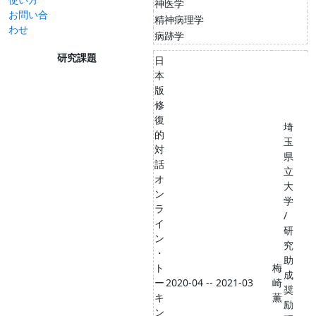
神医学
お問い合
精神病理学
わせ
病跡学
研究課題
日
本
版
修
復
埼
的
玉
対
県
話
立
オ
大
ン
学
ラ
/
イ
研
ン
究
・
助
ト
梅
成
ー
2020-04 -- 2021-03
崎
奨
キ
薫
励
ン