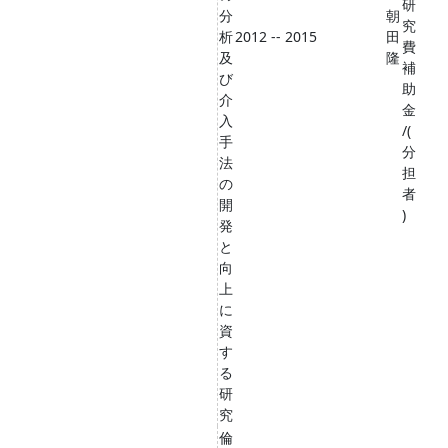
研
分
朝
究
析
2012 -- 2015
田
費
及
隆
補
び
助
介
金
入
/(
手
分
法
担
の
者
開
)
発
と
向
上
に
資
す
る
研
究
倫