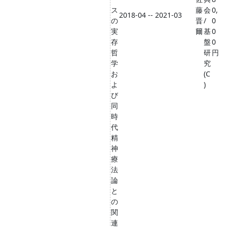
ス
藤
会
0,
2018-04 -- 2021-03
の
晋
/
0
実
爾
基
0
存
盤
0
哲
研
円
学
究
お
(C
よ
)
び
同
時
代
精
神
療
法
論
と
の
関
連