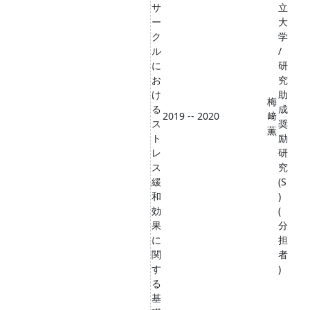
サ
立
ー
大
ク
学
ル
/
に
研
お
究
け
助
梅
る
成
2019 -- 2020
﨑
ス
奨
薫
ト
励
レ
研
ス
究
緩
(S
和
)
効
(
果
分
に
担
関
者
す
)
る
基