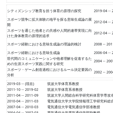
シティズンシップ教育を担う体育の原理の探究
2019-04 -- 
スポーツ競争に拡大体験の地平を探る意味生成論の展
2012-04 -- 
開
スポーツを通じた他者との共感や人間的連帯実現に向
2012-04 -- 
けた身体教育の原理的追求
スポーツ経験における意味生成論の理論的検討
2008 -- 201
スポーツ経験における意味生成論
2006-04 -- 
世代間のコミュニケーションや他者理解を促進するた
2004 -- 200
めの生涯スポーツ実践に関する研究
スポーツ・ゲーム創造過程におけるルール決定要因の
2002 -- 200
分析
2019-03 -- (現在)
筑波大学体育系教授
2011-10 -- 2019-02
筑波大学体育系准教授
2011-04 -- 2011-09
筑波大学人間総合科学研究科体育学専攻
2010-04 -- 2011-03
電気通信大学大学院情報理工学研究科総
2007-04 -- 2010-03
電気通信大学電気通信学部准教授
2004-04 -- 2007-03
電気通信大学電気通信学部助教授