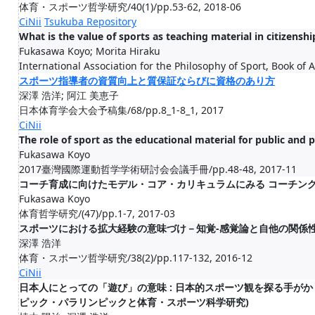
体育・スポーツ哲学研究/40(1)/pp.53-62, 2018-06
CiNii
Tsukuba Repository
What is the value of sports as teaching material in citizensh
Fukasawa Koyo; Morita Hiraku
International Association for the Philosophy of Sport, Book of
スポーツ指導者の資質向上と質保証ならびに資格のあり方
深澤 浩洋; 阿江 美恵子
日本体育学会大会予稿集/68/pp.8_1-8_1, 2017
CiNii
The role of sport as the educational material for public and 
Fukasawa Koyo
2017臺灣國際運動哲学学術研討会会議手冊/pp.48-48, 2017-11
コーチ育成に向けたモデル・コア・カリキュラムにみる コーチン
Fukasawa Koyo
体育哲学研究/(47)/pp.1-7, 2017-03
スポーツにおける拡大経験の意味づけ－知覚-感覚論と自他の関係
深澤 浩洋
体育・スポーツ哲学研究/38(2)/pp.117-132, 2016-12
CiNii
日本人にとっての「遊び」の意味 : 日本的スポーツ観を探る手がかりと
ピック・パラリンピックと体育・スポーツ科学研究)