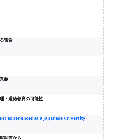
る報告
意義
理・道徳教育の可能性
nt experiences at a Japanese university
献調査から