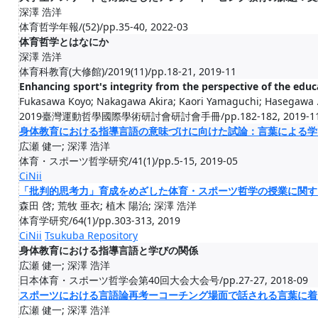
深澤 浩洋
体育哲学年報/(52)/pp.35-40, 2022-03
体育哲学とはなにか
深澤 浩洋
体育科教育(大修館)/2019(11)/pp.18-21, 2019-11
Enhancing sport's integrity from the perspective of the educ
Fukasawa Koyo; Nakagawa Akira; Kaori Yamaguchi; Hasegawa .
2019臺灣運動哲學國際學術研討會研討會手冊/pp.182-182, 2019-1
身体教育における指導言語の意味づけに向けた試論：言葉による学
広瀬 健一; 深澤 浩洋
体育・スポーツ哲学研究/41(1)/pp.5-15, 2019-05
CiNii
「批判的思考力」育成をめざした体育・スポーツ哲学の授業に関する
森田 啓; 荒牧 亜衣; 植木 陽治; 深澤 浩洋
体育学研究/64(1)/pp.303-313, 2019
CiNii
Tsukuba Repository
身体教育における指導言語と学びの関係
広瀬 健一; 深澤 浩洋
日本体育・スポーツ哲学会第40回大会大会号/pp.27-27, 2018-09
スポーツにおける言語論再考ーコーチング場面で話される言葉に着
広瀬 健一; 深澤 浩洋