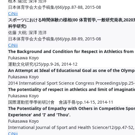
植木 陽治; 深澤 浩洋
日本体育学会大会予稿集/(66)/pp.87-88, 2015-08
CiNii
スポーツにおける時間体験の様相(00 体育哲学,一般研究発表,20
科学研究)
佐藤 大樹; 深澤 浩洋
日本体育学会大会予稿集/(66)/pp.88-89, 2015-08
CiNii
The Background and Condition for Respect in Athletics from 
Fukasawa Koyo
運動文化研究/(25)/pp.9-26, 2014-12
An Attempt at Ideal of Educational Goal as one of the Olymp
Fukasawa Koyo
2014 International Sport Science Congress Proceedings/pp.25-
The potentiality of respect in athletics and limit of imaginat
Fukasawa Koyo
国際運動哲學學術研討會 會議手冊/pp.14-15, 2014-11
The Potentiality of Empathy with Others in Competitive Spor
Experience' and 'I' and 'Thou'.
Fukasawa Koyo
International Journal of Sport and Health Science/12/pp.47-52
CiNii