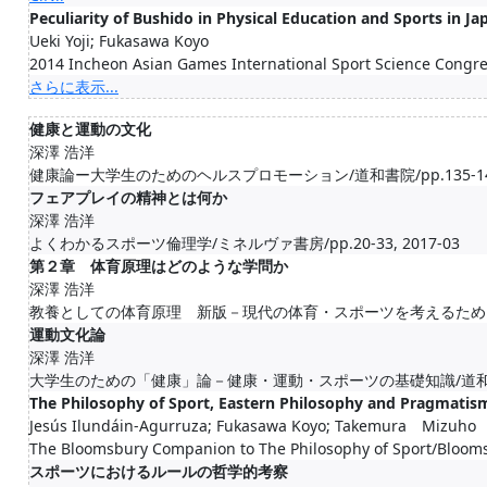
Peculiarity of Bushido in Physical Education and Sports in Ja
Ueki Yoji; Fukasawa Koyo
2014 Incheon Asian Games International Sport Science Congre
さらに表示...
健康と運動の文化
深澤 浩洋
健康論ー大学生のためのヘルスプロモーション/道和書院/pp.135-149, 
フェアプレイの精神とは何か
深澤 浩洋
よくわかるスポーツ倫理学/ミネルヴァ書房/pp.20-33, 2017-03
第２章 体育原理はどのような学問か
深澤 浩洋
教養としての体育原理 新版－現代の体育・スポーツを考えるために/大修館書
運動文化論
深澤 浩洋
大学生のための「健康」論－健康・運動・スポーツの基礎知識/道和書院/pp.
The Philosophy of Sport, Eastern Philosophy and Pragmatis
Jesús Ilundáin-Agurruza; Fukasawa Koyo; Takemura Mizuho
The Bloomsbury Companion to The Philosophy of Sport/Blooms
スポーツにおけるルールの哲学的考察