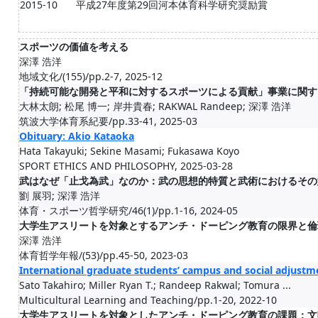
2015-10
平成27年度第29回河本体育科学研究奨励賞
スポーツの価値を考える
深澤 浩洋
地域文化/(155)/pp.2-7, 2025-12
「持続可能な開発と平和に対するスポーツによる貢献」事業に関す
大林太朗; 松尾 博一; 岸井貴春; RAKWAL Randeep; 深澤 浩洋
筑波大学体育系紀要/pp.33-41, 2025-03
Obituary: Akio Kataoka
Hata Takayuki; Sekine Masami; Fukasawa Koyo
SPORT ETHICS AND PHILOSOPHY, 2025-03-28
武はなぜ「止戈為武」なのか：武の思想的特質と武術におけるその
劉 展羽; 深澤 浩洋
体育・スポーツ哲学研究/46(1)/pp.1-16, 2024-05
大学生アスリートを対象とするアンチ・ドーピング教育の限界と倫
深澤 浩洋
体育哲学年報/(53)/pp.45-50, 2023-03
International graduate students’ campus and social adjustme
Sato Takahiro; Miller Ryan T.; Randeep Rakwal; Tomura ...
Multicultural Learning and Teaching/pp.1-20, 2022-10
大学生アスリートを対象としたアンチ・ドーピング教育の課題：文