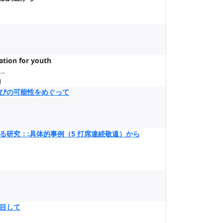
ation for youth
..
1
びの可能性をめぐって
研究：:具体的事例（5 打席連続敬遠）から
目して