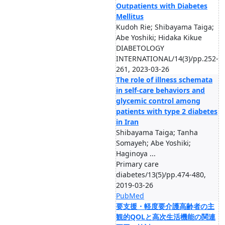
Outpatients with Diabetes
Mellitus
Kudoh Rie; Shibayama Taiga;
Abe Yoshiki; Hidaka Kikue
DIABETOLOGY
INTERNATIONAL/14(3)/pp.252-
261, 2023-03-26
The role of illness schemata
in self-care behaviors and
glycemic control among
patients with type 2 diabetes
in Iran
Shibayama Taiga; Tanha
Somayeh; Abe Yoshiki;
Haginoya ...
Primary care
diabetes/13(5)/pp.474-480,
2019-03-26
PubMed
要支援・軽度要介護高齢者の主
観的QOLと高次生活機能の関連