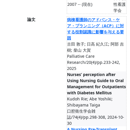
2007 -- (現在)
性看護
学会
論文
病棟看護師のアドバンス・ケ
ア・プランニング（ACP）に対
する役割認識に影響を与える要
因
古田 敦子; 日高 紀久江; 阿部 吉
樹; 柴山 大賀
Palliative Care
Research/20(4)/pp.233-242,
2025
Nurses’ perception after
Using Nursing Guide to Oral
Management for Outpatients
with Diabetes Mellitus
Kudoh Rie; Abe Yoshiki;
Shibayama Taiga
口腔衛生学会雑
誌/74(4)/pp.298-308, 2024-10-
30
A Nursing Pre-Transplant