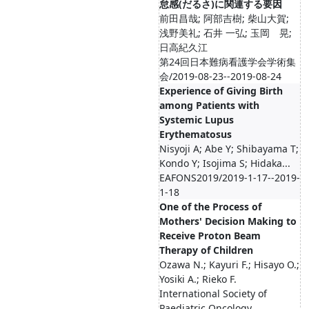
怠感(だるさ)に関連する要因
前田昌哉; 阿部吉樹; 柴山大賀;
浅野美礼; 石井 一弘; 玉岡 晃;
日高紀久江
第24回日本難病看護学会学術集
会/2019-08-23--2019-08-24
Experience of Giving Birth
among Patients with
Systemic Lupus
Erythematosus
Nisyoji A; Abe Y; Shibayama T;
Kondo Y; Isojima S; Hidaka...
EAFONS2019/2019-1-17--2019-
1-18
One of the Process of
Mothers' Decision Making to
Receive Proton Beam
Therapy of Children
Ozawa N.; Kayuri F.; Hisayo O.;
Yosiki A.; Rieko F.
International Society of
Paediatric Oncology