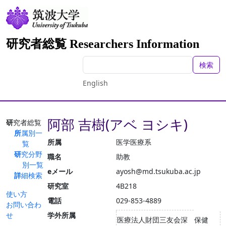
研究者総覧 Researchers Information
検索
English
阿部 吉樹(アベ ヨシキ)
研究者総覧
所属別一
所属
医学医療系
覧
研究分野
職名
助教
別一覧
eメール
ayosh@md.tsukuba.ac.jp
詳細検索
研究室
4B218
使い方
電話
029-853-4889
お問い合わ
せ
学外所属
医療法人財団三友会深
保健