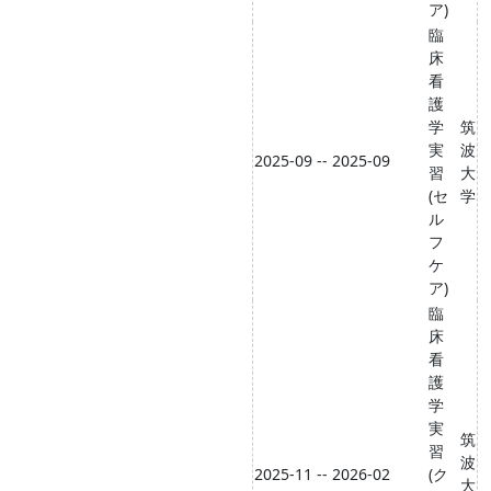
ア)
臨
床
看
護
学
筑
実
波
2025-09 -- 2025-09
習
大
(セ
学
ル
フ
ケ
ア)
臨
床
看
護
学
実
筑
習
波
2025-11 -- 2026-02
(ク
大