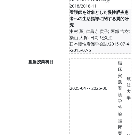
2018/2018-11
看護師を対象とした慢性膵炎患
者への生活指導に関する質的研
究
中村 薫; 仁昌寺 貴子; 阿部 吉樹;
柴山 大賀; 日高 紀久江
日本慢性看護学会誌/2015-07-4-
-2015-07-5
担当授業科目
臨
床
実
筑
践
波
2025-04 -- 2025-06
看
大
護
学
学
特
論
臨
床
実