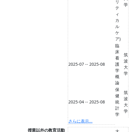
リ
学
テ
ィ
カ
ル
ケ
ア)
臨
床
筑
看
波
2025-07 -- 2025-08
護
大
学
学
概
論
保
筑
健
波
2025-04 -- 2025-08
統
大
計
学
学
さらに表示...
授業以外の教育活動
大