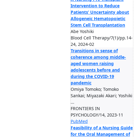
Intervention to Reduce
Patients’ Uncertainty about
Allogeneic Hematopoietic
Stem Cell Transplantation
Abe Yoshiki
Blood Cell Therapy/7(1)/pp.14-
24, 2024-02
Transitions in sense of
coherence among middle-
aged women raising
adolescents before and
during the COVID-19
pandemic
Omiya Tomoko; Tomoko
Sankai; Miyazaki Akari; Yoshiki
...
FRONTIERS IN
PSYCHOLOGY/14, 2023-11
PubMed
Feasibility of a Nursing Guide
for the Oral Management of