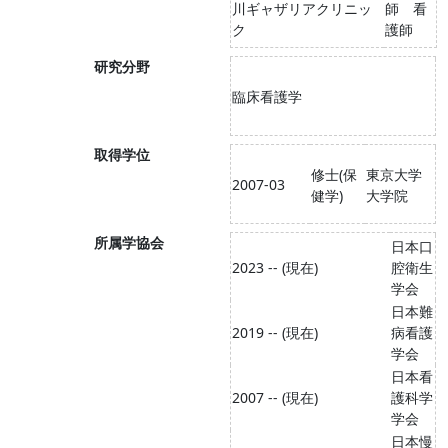
川ギャザリアクリニッ
師 看
ク
護師
研究分野
臨床看護学
取得学位
修士(保
東京大学
2007-03
健学)
大学院
所属学協会
日本口
2023 -- (現在)
腔衛生
学会
日本難
2019 -- (現在)
病看護
学会
日本看
2007 -- (現在)
護科学
学会
日本慢