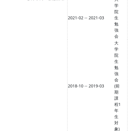
学
院
2021-02 -- 2021-03
生
勉
強
会
大
学
院
生
勉
強
会
2018-10 -- 2019-03
(前
期
課
程1
年
生
対
象)