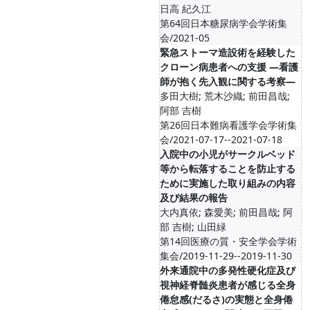
日高 紀久江
第64回日本糖尿病学会学術集
会/2021-05
緊急ストーマ造設術を経験した
クローン病患者への支援 ―看護
師が抱く先入観に関する考察―
多田大樹; 荒木沙織; 前田昌哉;
阿部 吉樹
第26回日本難病看護学会学術集
会/2021-07-17--2021-07-18
入院中の小児がサークルベッド
等から転落することを防止する
ために実施した取り組みの内容
及び結果の報告
大内真依; 森愛美; 前田昌哉; 阿
部 吉樹; 山田緑
第14回医療の質・安全学会学術
集会/2019-11-29--2019-11-30
外来通院中の多発性硬化症及び
視神経脊髄炎患者が感じる全身
倦怠感(だるさ)の実態と全身倦