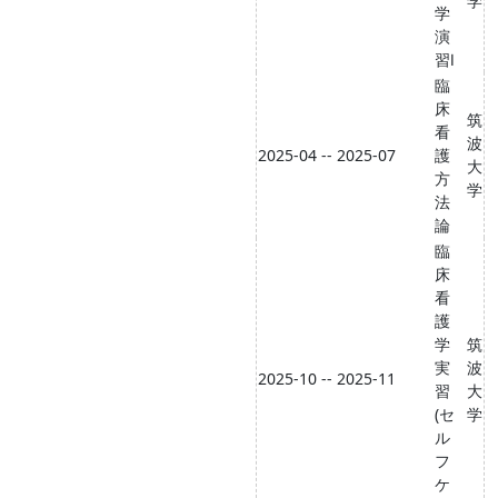
学
学
演
習Ⅰ
臨
床
筑
看
波
2025-04 -- 2025-07
護
大
方
学
法
論
臨
床
看
護
学
筑
実
波
2025-10 -- 2025-11
習
大
(セ
学
ル
フ
ケ