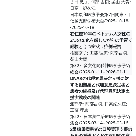
古田 敦子; 阿部 吉樹; 柴山 大賀;
日高 紀久江
日本緩和医療学会第7回関東・甲
信越支部学術大会/2025-10-18-
-2025-10-18
在住歴10年のベトナム人女性の
2つの文化を感じながらの子育て
経験とうつ症状：症例報告
椎葉奈子; 工藤 理恵; 阿部吉樹;
柴山大賀
第32回多文化間精神医学会学術
総会/2026-01-11--2026-01-11
DNARの代理意思決定支援に対
する困難感と代理意思決定者と
患者の続柄及び代理意思決定支
援実践度の関連
渡部幸; 阿部吉樹; 日高紀久江;
工藤 理恵
第52回日本集中治療医学会学術
集会/2025-03-14--2025-03-16
2型糖尿病患者の口腔管理支援の
ための看護ガイドの有用性の質