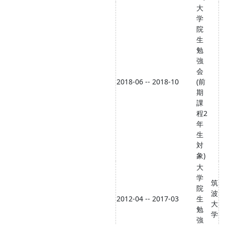
大
学
院
生
勉
強
会
2018-06 -- 2018-10
(前
期
課
程2
年
生
対
象)
大
学
筑
院
波
2012-04 -- 2017-03
生
大
勉
学
強