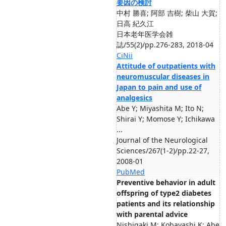
要因の検討
中村 勝喜; 阿部 吉樹; 柴山 大賀;
日高 紀久江
日本老年医学会雑
誌/55(2)/pp.276-283, 2018-04
CiNii
Attitude of outpatients with
neuromuscular diseases in
Japan to pain and use of
analgesics
Abe Y; Miyashita M; Ito N;
Shirai Y; Momose Y; Ichikawa
...
Journal of the Neurological
Sciences/267(1-2)/pp.22-27,
2008-01
PubMed
Preventive behavior in adult
offspring of type2 diabetes
patients and its relationship
with parental advice
Nishigaki M; Kobayashi K; Abe