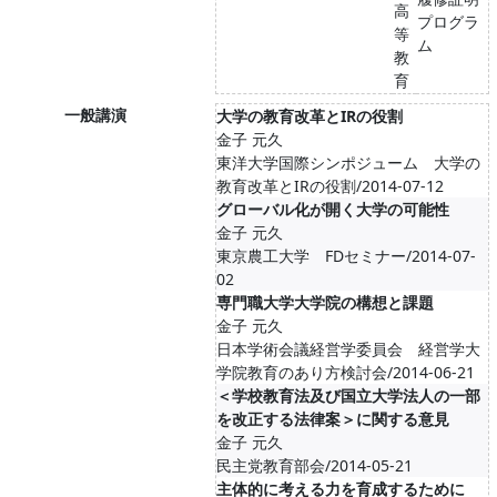
高
プログラ
等
ム
教
育
一般講演
大学の教育改革とIRの役割
金子 元久
東洋大学国際シンポジューム 大学の
教育改革とIRの役割/2014-07-12
グローバル化が開く大学の可能性
金子 元久
東京農工大学 FDセミナー/2014-07-
02
専門職大学大学院の構想と課題
金子 元久
日本学術会議経営学委員会 経営学大
学院教育のあり方検討会/2014-06-21
＜学校教育法及び国立大学法人の一部
を改正する法律案＞に関する意見
金子 元久
民主党教育部会/2014-05-21
主体的に考える力を育成するために