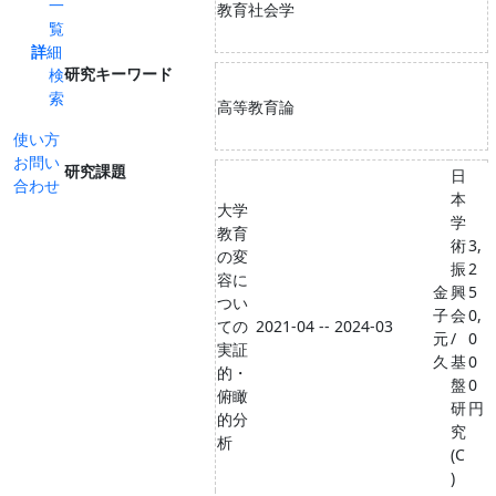
一
教育社会学
覧
詳細
研究キーワード
検
索
高等教育論
使い方
お問い
研究課題
日
合わせ
本
大学
学
教育
術
3,
の変
振
2
容に
金
興
5
つい
子
会
0,
ての
2021-04 -- 2024-03
元
/
0
実証
久
基
0
的・
盤
0
俯瞰
研
円
的分
究
析
(C
)