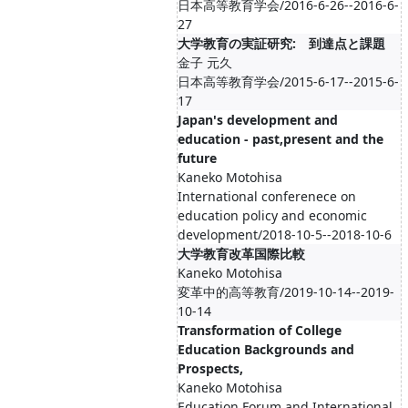
日本高等教育学会/2016-6-26--2016-6-
27
大学教育の実証研究: 到達点と課題
金子 元久
日本高等教育学会/2015-6-17--2015-6-
17
Japan's development and
education - past,present and the
future
Kaneko Motohisa
International conferenece on
education policy and economic
development/2018-10-5--2018-10-6
大学教育改革国際比較
Kaneko Motohisa
変革中的高等教育/2019-10-14--2019-
10-14
Transformation of College
Education Backgrounds and
Prospects,
Kaneko Motohisa
Education Forum and International