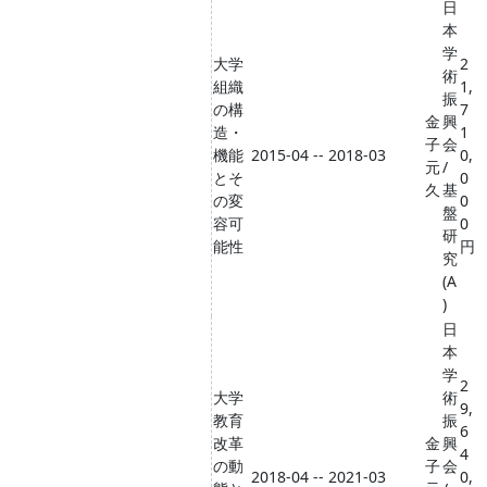
日
本
学
大学
2
術
組織
1,
振
の構
7
金
興
造・
1
子
会
機能
2015-04 -- 2018-03
0,
元
/
とそ
0
久
基
の変
0
盤
容可
0
研
能性
円
究
(A
)
日
本
学
2
大学
術
9,
教育
振
6
改革
金
興
4
の動
子
会
2018-04 -- 2021-03
0,