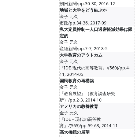
朝日新聞/pp.30-30, 2016-12
地域と大学をどう結ぶか
金子 元久
市政/pp.34-36, 2017-09
私大定員抑制―人口過密軽減効果は限
定的
金子 元久
産経新聞/pp.7-7, 2018-5
大学教育のアウトカム
金子 元久
『IDE-現代の高等教育』/(560)/pp.4-
11, 2014-05
国民教育の再構築
金子 元久
『教育展望』（教育調査研究
所）/pp.2-3, 2014-10
アメリカの教養教育
金子 元久
『IDE－現代の高等教
育』/(565)/pp.59-63, 2014-11
高大接続の展望