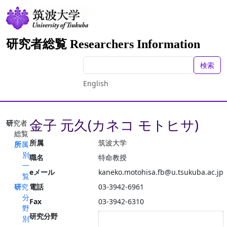
研究者総覧 Researchers Information
検索
English
金子 元久(カネコ モトヒサ)
研究者
総覧
所属
筑波大学
所属
別
職名
特命教授
一
eメール
kaneko.motohisa.fb@u.tsukuba.ac.jp
覧
研究
電話
03-3942-6961
分
Fax
03-3942-6310
野
研究分野
別