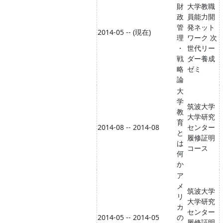
財
大学教職
政
員能力開
管
発ネット
2014-05 -- (現在)
理
ワーク 次
・
世代リー
戦
ダー養成
略
ゼミ
論
大
学
筑波大学
教
大学研究
育
2014-08 -- 2014-08
センター
と
履修証明
は
コース
何
か
ア
メ
筑波大学
リ
大学研究
カ
センター
2014-05 -- 2014-05
の
履修証明