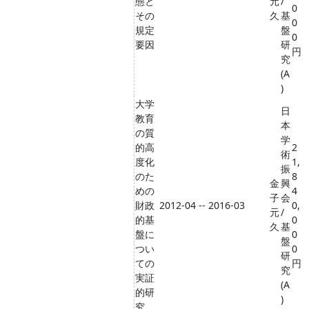
態と
元
/
0
その
久
基
0
規定
盤
0
要因
研
円
究
(A
)
大学
日
教育
本
の質
学
的高
2
術
度化
1,
振
のた
8
金
興
めの
4
子
会
財政
2012-04 -- 2016-03
0,
元
/
的基
0
久
基
盤に
0
盤
つい
0
研
ての
円
究
実証
(A
的研
)
究