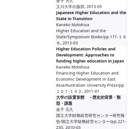
金子 元久
玉川大学出版部, 2013-05
Japanese Higher Education and the
State in Transition
Kaneko Motohisa
Higher Education and the
State/Symposium Books/pp.171-１９
８, 2013-03
Higher Education Policies and
Development: Approaches to
funding higher education in Japan
Kaneko Motohisa
Financing Higher Education and
Economic Development in East
Asia/Australian University Press/pp.
１０７-１４２, 2011-01
大学の設置形態 －歴史的背景・類
型・課題
金子 元久
国立大学財務経営研究センター研究報
告/国立大学財務経営センター/pp.221-
235, 2010-03