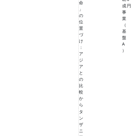
命
成
円
」
事
の
業
位
（
置
基
づ
盤
け
A
：
）
ア
ジ
ア
と
の
比
較
か
ら
タ
ン
ザ
ニ