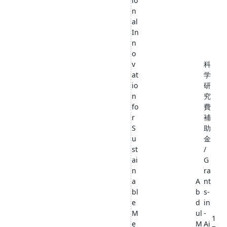
io
n
al
In
n
o
v
科
at
学
io
研
n
究
fo
費
r
補
S
助
u
金
st
/
ai
G
n
ra
a
A
nt
bl
b
s-
e
d
in
M
ul
-
1
e
M
Ai