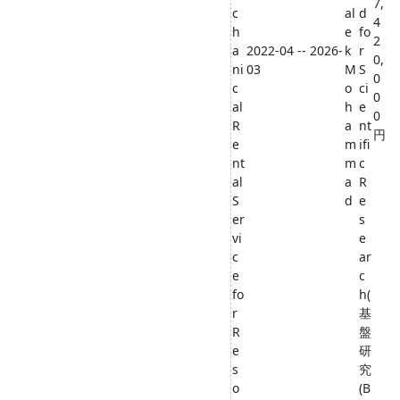
7,
c
al
d
4
h
e
fo
2
a
2022-04 -- 2026-
k
r
0,
ni
03
M
S
0
c
o
ci
0
al
h
e
0
R
a
nt
円
e
m
ifi
nt
m
c
al
a
R
S
d
e
er
s
vi
e
c
ar
e
c
fo
h(
r
基
R
盤
e
研
s
究
o
(B