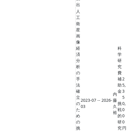
出
人
工
衛
星
画
像
経
科
済
学
分
研
析
究
の
費
手
補
2
法
助
5,
確
金
3
内
立
5
2023-07 -- 2026-
藤
の
挑
0,
03
久
た
戦
0
裕
め
的
0
の
研
0
挑
究
円