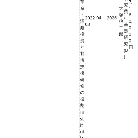
革
7,
究
命
大
1
費
：
塚
6
2022-04 -- 2026-
/
灌
啓
0,
03
基
漑
二
0
盤
投
郎
0
研
資
0
究
と
円
(B
栽
)
培
技
術
研
修
の
役
割
In
st
it
ut