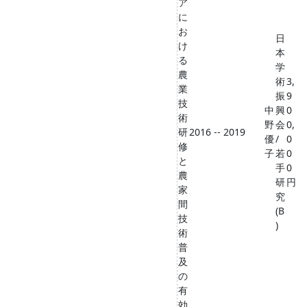
ア
に
お
日
け
本
る
学
農
術
3,
業
振
9
技
中
興
0
術
野
会
0,
研
2016 -- 2019
優
/
0
修
子
若
0
と
手
0
農
研
円
家
究
間
(B
技
)
術
普
及
の
有
効