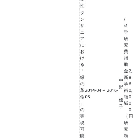
性
タ
ン
/
ザ
科
ニ
学
ア
研
に
究
お
費
け
補
る
助
「
金
2,
緑
新
8
中
の
学
6
野
革
2014-04 -- 2016-
術
0,
命
03
領
0
優
」
域
0
子
の
0
実
（
円
現
研
可
究
能
領