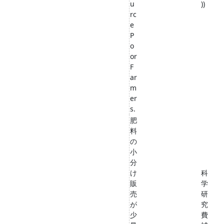
u
))
rc
e
P
o
or
F
ar
m
er
s.
肥
料
の
小
分
け
科
販
学
売
研
が
究
少
費