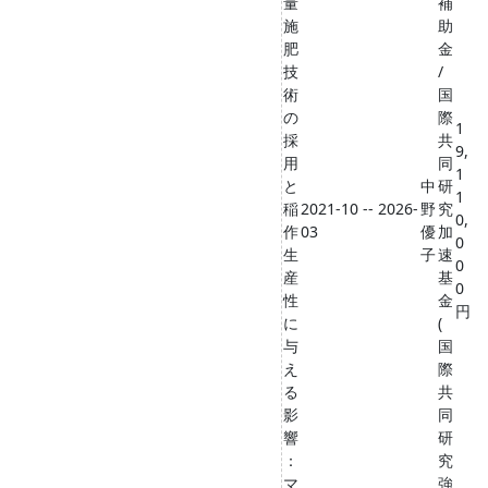
量
補
施
助
肥
金
技
/
術
国
の
際
1
採
共
9,
用
同
1
と
中
研
1
稲
2021-10 -- 2026-
野
究
0,
作
03
優
加
0
生
子
速
0
産
基
0
性
金
円
に
(
与
国
え
際
る
共
影
同
響
研
：
究
マ
強