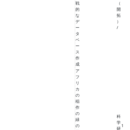
戦
（
的
開
な
拓
デ
）
ー
/
タ
ベ
ー
ス
作
成
ア
フ
リ
カ
の
稲
作
の
科
緑
学
の
1
研