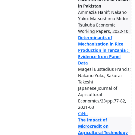
in Pakistan
Ammazia Hanif; Nakano
Yuko; Matsushima Midori
Tsukuba Economic
Working Papers, 2022-10
Determinants of
Mechanization in Rice
Production in Tanzania：
Evidence from Panel
Data
Magezi Eustadius Francis;
Nakano Yuko; Sakurai
Takeshi
Japanese Journal of
Agricultural
Economics/23/pp.77-82,
2021-03
CiNii
The Impact of
Microcredit on
Agricultural Technology