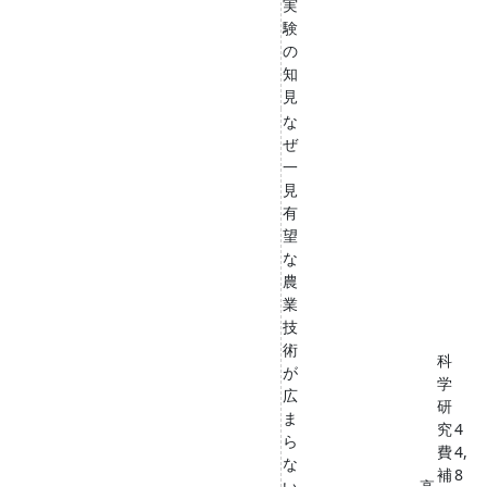
実
験
の
知
見
な
ぜ
一
見
有
望
な
農
業
技
術
科
が
学
広
研
ま
究
4
ら
費
4,
な
補
8
い
高