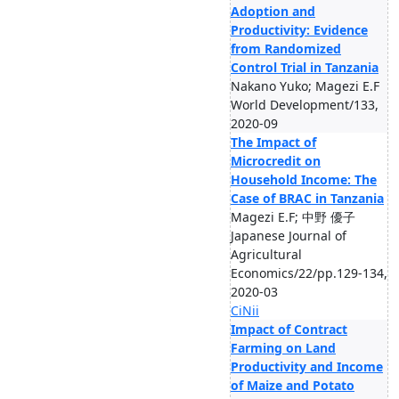
Adoption and
Productivity: Evidence
from Randomized
Control Trial in Tanzania
Nakano Yuko; Magezi E.F
World Development/133,
2020-09
The Impact of
Microcredit on
Household Income: The
Case of BRAC in Tanzania
Magezi E.F; 中野 優子
Japanese Journal of
Agricultural
Economics/22/pp.129-134,
2020-03
CiNii
Impact of Contract
Farming on Land
Productivity and Income
of Maize and Potato