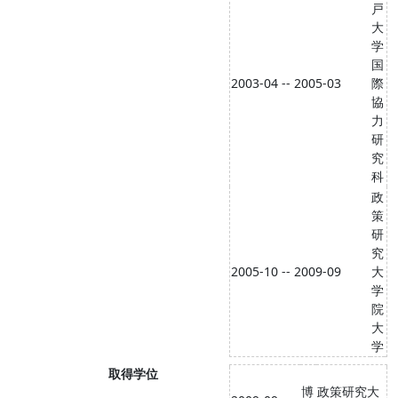
戸
大
学
国
2003-04 -- 2005-03
際
協
力
研
究
科
政
策
研
究
2005-10 -- 2009-09
大
学
院
大
学
取得学位
博
政策研究大