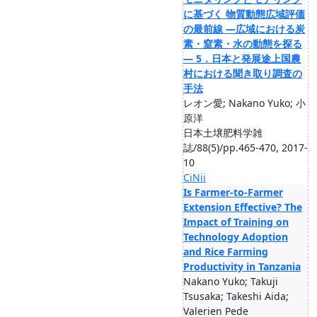
に基づく 物質動態広域評価
の最前線 —広域における炭
素・窒素・水の動態を探る
— 5．日本と発展途上国農
村における聞き取り調査の
手法
レオン愛; Nakano Yuko; 小
原洋
日本土壌肥料学雑
誌/88(5)/pp.465-470, 2017-
10
CiNii
Is Farmer-to-Farmer
Extension Effective? The
Impact of Training on
Technology Adoption
and Rice Farming
Productivity in Tanzania
Nakano Yuko; Takuji
Tsusaka; Takeshi Aida;
Valerien Pede