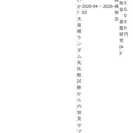
助
5
か
2020-04 -- 2026-
橋
金
0,
?
03
和
0
大
志
基
0
規
盤
0
模
研
円
ラ
究
ン
(A
ダ
)/
ム
化
比
較
試
験
か
ら
の
知
見
サ
ブ