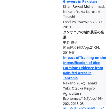
Growers in Pakistan
Khan Fawad Muhammad;
Nakano Yuko; Kurosaki
Takashi
Food Policy/85/pp.28-39,
2019
タンザニアの稲作農業の発
展
中野 優子
国民経済雑誌/pp.21-34,
2019-01
Impact of Training on the
Intensification of Rice
Farming: Evidence from
Rain-fed Areas in
Tanzania
Nakano Yuko; Tanaka
Yuki; Otsuka Keijiro
Agricultural
Economics/49(2)/pp.193-
202, 2018-03
モニタリングとモデリング