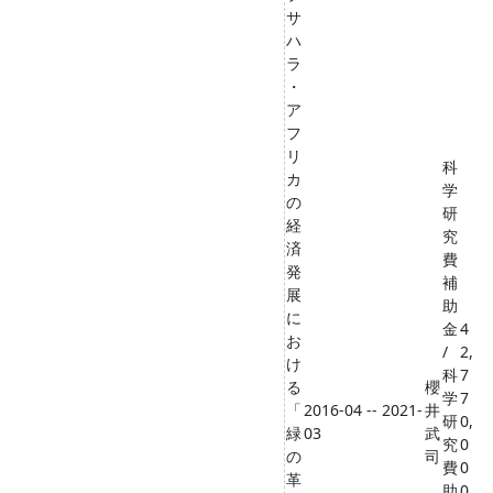
サ
ハ
ラ
・
ア
フ
リ
科
カ
学
の
研
経
究
済
費
発
補
展
助
に
金
4
お
/
2,
け
科
7
る
櫻
学
7
「
2016-04 -- 2021-
井
研
0,
緑
03
武
究
0
の
司
費
0
革
助
0