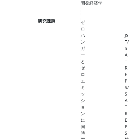
開発経済学
研究課題
ゼ
ロ
ハ
JS
ン
T/
ガ
S
ー
A
と
T
ゼ
R
ロ
E
エ
P
ミ
S/
ッ
S
シ
A
ョ
T
ン
R
に
E
同
P
時
S