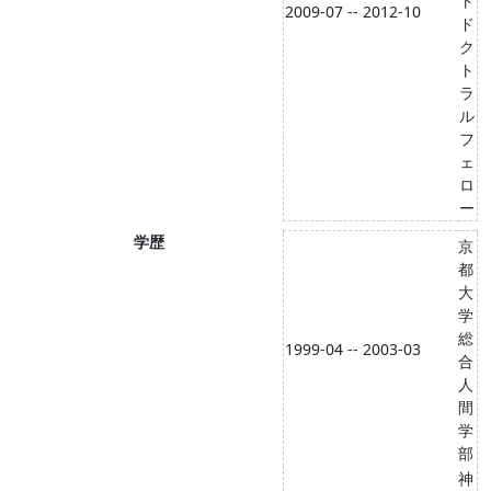
ト
2009-07 -- 2012-10
ド
ク
ト
ラ
ル
フ
ェ
ロ
ー
学歴
京
都
大
学
総
1999-04 -- 2003-03
合
人
間
学
部
神