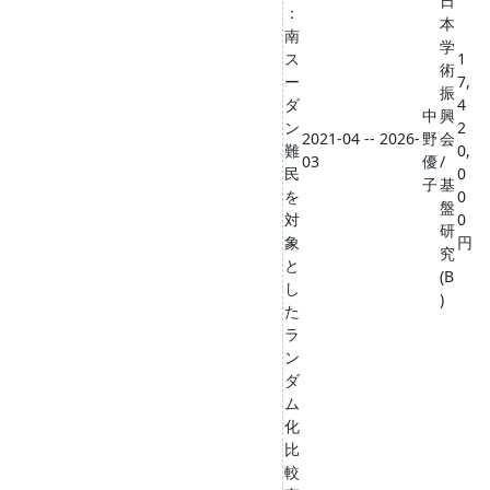
日
：
本
南
学
ス
1
術
ー
7,
振
ダ
4
中
興
ン
2
2021-04 -- 2026-
野
会
難
0,
03
優
/
民
0
子
基
を
0
盤
対
0
研
象
円
究
と
(B
し
)
た
ラ
ン
ダ
ム
化
比
較