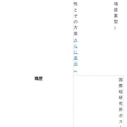
性
域
と
提
そ
案
の
型
方
）
策
さ
ら
に
表
示
...
職歴
国
際
稲
研
究
所
ポ
ス