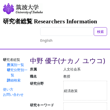
研究者総覧 Researchers Information
検索
English
中野 優子(ナカノ ユウコ)
研究者総覧
所属別一覧
所属
人文社会系
研究分野別一
覧
職名
教授
詳細検索
研究分野
使い方
経済政策
お問い合わせ
研究キーワード