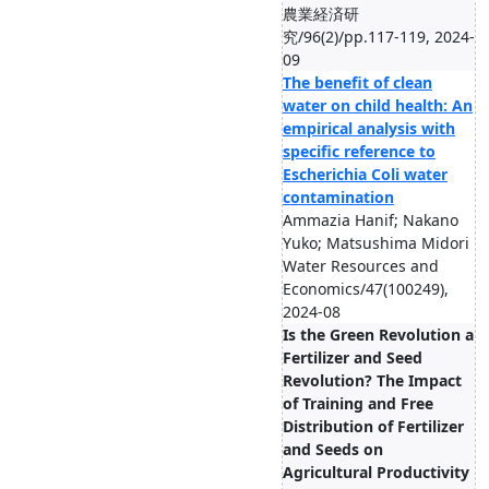
農業経済研
究/96(2)/pp.117-119, 2024-
09
The benefit of clean
water on child health: An
empirical analysis with
specific reference to
Escherichia Coli water
contamination
Ammazia Hanif; Nakano
Yuko; Matsushima Midori
Water Resources and
Economics/47(100249),
2024-08
Is the Green Revolution a
Fertilizer and Seed
Revolution? The Impact
of Training and Free
Distribution of Fertilizer
and Seeds on
Agricultural Productivity