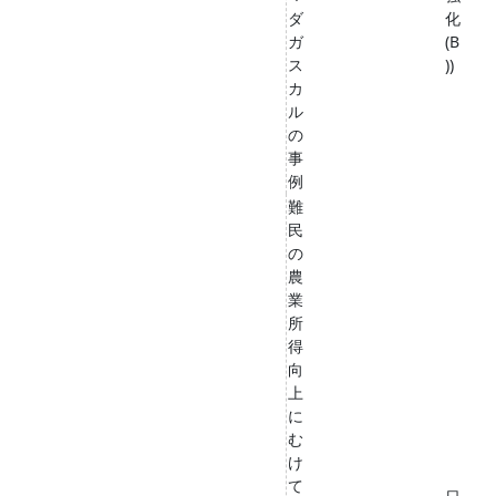
ダ
化
ガ
(B
ス
))
カ
ル
の
事
例
難
民
の
農
業
所
得
向
上
に
む
け
て