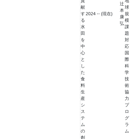
貢
地
辻
献
球
本
す
2024 -- (現在)
規
康
る
模
弘
水
課
田
題
を
対
中
応
心
国
と
際
し
科
た
学
食
技
料
術
生
協
産
力
シ
プ
ス
ロ
テ
グ
ム
ラ
の
ム
創