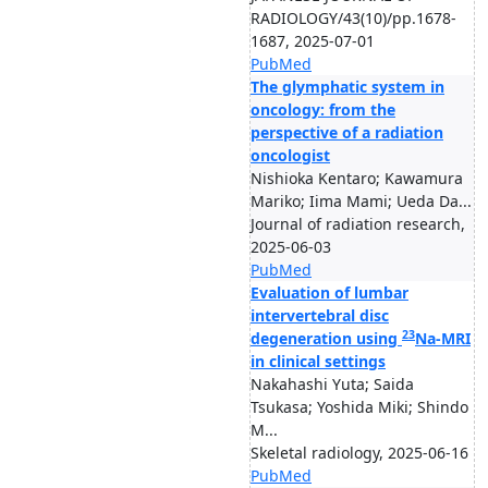
RADIOLOGY/43(10)/pp.1678-
1687, 2025-07-01
PubMed
The glymphatic system in
oncology: from the
perspective of a radiation
oncologist
Nishioka Kentaro; Kawamura
Mariko; Iima Mami; Ueda Da...
Journal of radiation research,
2025-06-03
PubMed
Evaluation of lumbar
intervertebral disc
23
degeneration using
Na-MRI
in clinical settings
Nakahashi Yuta; Saida
Tsukasa; Yoshida Miki; Shindo
M...
Skeletal radiology, 2025-06-16
PubMed