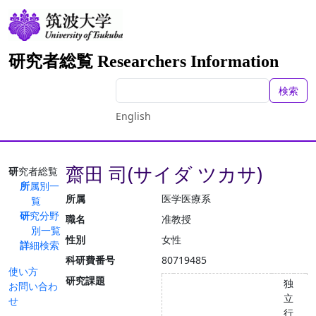
研究者総覧 Researchers Information
検索
English
齋田 司(サイダ ツカサ)
研究者総覧
所属別一
所属
医学医療系
覧
研究分野
職名
准教授
別一覧
性別
女性
詳細検索
科研費番号
80719485
使い方
研究課題
独
お問い合わ
立
せ
行