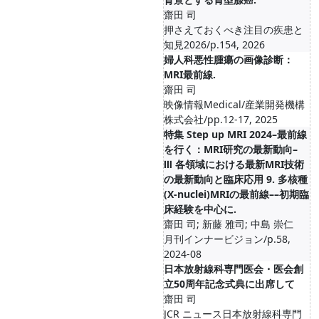
齋田 司
押さえておくべき注目の疾患と
知見2026/p.154, 2026
婦人科悪性腫瘍の画像診断：
MRI最前線.
齋田 司
映像情報Medical/産業開発機構
株式会社/pp.12-17, 2025
特集 Step up MRI 2024–最前線
を行く：MRI研究の最新動向–
Ⅲ 各領域における最新MRI技術
の最新動向と臨床応用 9. 多核種
(X-nuclei)MRIの最前線––初期臨
床経験を中心に.
齋田 司; 新藤 雅司; 中島 崇仁
月刊インナービジョン/p.58,
2024-08
日本放射線科専門医会・医会創
立50周年記念式典に出席して
齋田 司
JCR ニュース日本放射線科専門