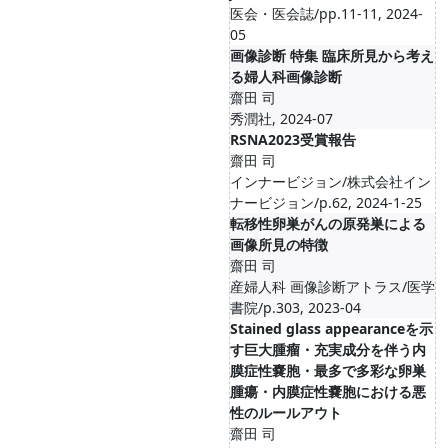
医会・医会誌/pp.11-11, 2024-
05
画像診断 特集 臨床所見から考え
る婦人科画像診断
齋田 司
秀潤社, 2024-07
RSNA2023受賞報告
齋田 司
インナービジョン/株式会社イン
ナービジョン/p.62, 2024-1-25
転移性卵巣がんの原発巣による
画像所見の特徴
齋田 司
産婦人科 画像診断アトラス/医学
書院/p.303, 2023-04
Stained glass appearanceを示
す巨大腫瘤・充実成分を伴う内
膜症性嚢胞・最多で多彩な卵巣
腫瘍・内膜症性嚢胞における悪
性のルールアウト
齋田 司