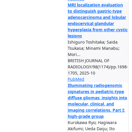
MRI localization evaluation
to distinguish gastric-type
adenocarcinoma and lobular
endocervical glandular
hyperplasia from other cystic
lesions
Ishiguro Toshitaka; Saida
Tsukasa; Minami Manabu;
Mori...
BRITISH JOURNAL OF
RADIOLOGY/98(1174)/pp.1698-
1705, 2025-10
PubMed
Illuminating radiogenomic
signatures in pediatric-type
diffuse gliomas: insights into
molecular, clinical, and
imaging correlations. Part I:
high-grade group
Kurokawa Ryo; Hagiwara
Akifumi; Ueda Daiju; Ito