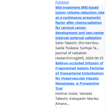
PubMed
Mid-treatment MRI-based
tumor volume reduction rate
as a continuous prognostic
factor after chemoradiation
for cervical cancer:
development and two-center
internal–external validation
Saito Takashi; Sho Keiritsu;
Saida Tsukasa; Sumiya Ta...
Journal of radiation
research/rrag043, 2026-06-25
Balloon-occluded Infusion of
Fragmented Gelatin Particles
of Transarterial Embolization
for Hypervascular Hepatic
Metastases: A Prospective
Trial
Hoshiai Sodai; Yamada
Takeshi; Kobayashi Mariko;
Amano...