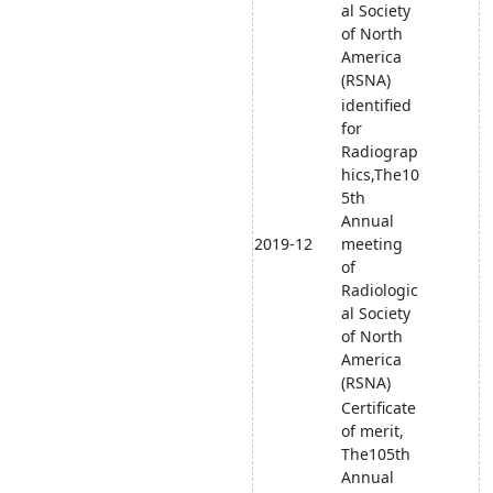
al Society
of North
America
(RSNA)
identified
for
Radiograp
hics,The10
5th
Annual
2019-12
meeting
of
Radiologic
al Society
of North
America
(RSNA)
Certificate
of merit,
The105th
Annual