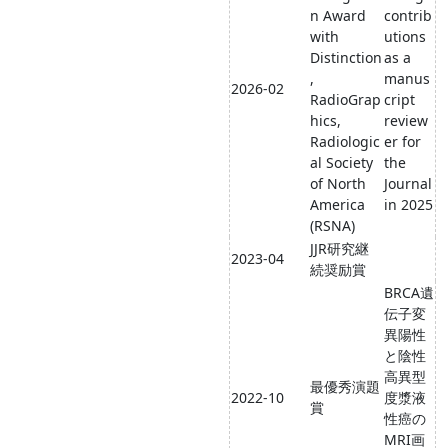
n Award
contrib
with
utions
Distinction
as a
,
manus
2026-02
RadioGrap
cript
hics,
review
Radiologic
er for
al Society
the
of North
Journal
America
in 2025
(RSNA)
JJR研究継
2023-04
続奨励賞
BRCA遺
伝子変
異陽性
と陰性
高異型
最優秀演題
2022-10
度漿液
賞
性癌の
MRI画