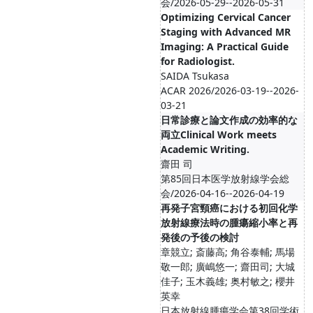
会/2026-05-29--2026-05-31
Optimizing Cervical Cancer
Staging with Advanced MR
Imaging: A Practical Guide
for Radiologist.
SAIDA Tsukasa
ACAR 2026/2026-03-19--2026-
03-21
日常診療と論文作成の効率的な
両立Clinical Work meets
Academic Writing.
齋田 司
第85回日本医学放射線学会総
会/2026-04-16--2026-04-19
再発子宮頸癌における初回化学
放射線療法時の腫瘍縮小率と再
発後の予後の検討
章競立; 斎藤高; 角谷泰輔; 馬場
敬一郎; 廣嶋悠一; 齋田司; 大城
佳子; 玉木義雄; 奥村敏之; 櫻井
英幸
日本放射線腫瘍学会第38回学術