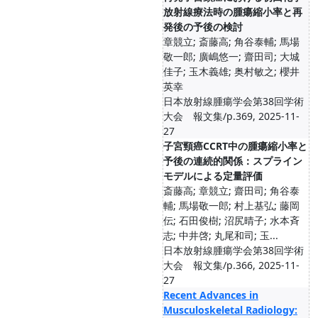
放射線療法時の腫瘍縮小率と再
発後の予後の検討
章競立; 斎藤高; 角谷泰輔; 馬場
敬一郎; 廣嶋悠一; 齋田司; 大城
佳子; 玉木義雄; 奥村敏之; 櫻井
英幸
日本放射線腫瘍学会第38回学術
大会 報文集/p.369, 2025-11-
27
子宮頸癌CCRT中の腫瘍縮小率と
予後の連続的関係：スプライン
モデルによる定量評価
斎藤高; 章競立; 齋田司; 角谷泰
輔; 馬場敬一郎; 村上基弘; 藤岡
伝; 石田俊樹; 沼尻晴子; 水本斉
志; 中井啓; 丸尾和司; 玉...
日本放射線腫瘍学会第38回学術
大会 報文集/p.366, 2025-11-
27
Recent Advances in
Musculoskeletal Radiology: