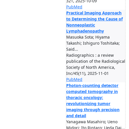
321, 2025-10-09
PubMed
Practical Imaging Approach
to Determining the Cause of
Nonneoplastic
Lymphadenopathy
Masuoka Sota; Hiyama
Takashi; Ishiguro Toshitaka;
Said...
Radiographics : a review
publication of the Radiological
Society of North America,
Inc/45(11), 2025-11-01
PubMed
Photon-counting detector
computed tomography in
thoracic oncology:
revolutionizing tumor
imaging through precision
and detail
Yanagawa Masahiro; Ueno
Midori; Ito Rintaro; Ueda Dai...