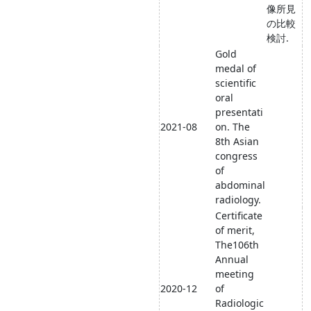
像所見
の比較
検討.
Gold
medal of
scientific
oral
presentati
2021-08
on. The
8th Asian
congress
of
abdominal
radiology.
Certificate
of merit,
The106th
Annual
meeting
2020-12
of
Radiologic