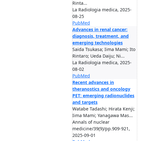
Rinta...
La Radiologia medica, 2025-
08-25
PubMed
Advances in renal cancer:
diagnosis, treatment, and
emerging technologies
Saida Tsukasa; Iima Mami; Ito
Rintaro; Ueda Daiju; Ni...
La Radiologia medica, 2025-
08-02
PubMed
Recent advances in
theranostics and oncology
PET: emerging radionuclides
and targets
Watabe Tadashi; Hirata Kenji;
Iima Mami; Yanagawa Mas...
Annals of nuclear
medicine/39(9)/pp.909-921,
2025-09-01