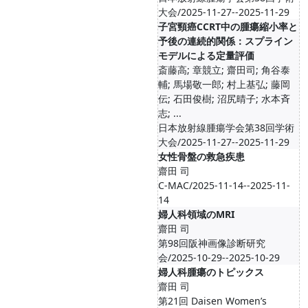
大会/2025-11-27--2025-11-29
子宮頸癌CCRT中の腫瘍縮小率と
予後の連続的関係：スプライン
モデルによる定量評価
斎藤高; 章競立; 齋田司; 角谷泰
輔; 馬場敬一郎; 村上基弘; 藤岡
伝; 石田俊樹; 沼尻晴子; 水本斉
志; ...
日本放射線腫瘍学会第38回学術
大会/2025-11-27--2025-11-29
女性骨盤の救急疾患
齋田 司
C-MAC/2025-11-14--2025-11-
14
婦人科領域のMRI
齋田 司
第98回阪神画像診断研究
会/2025-10-29--2025-10-29
婦人科腫瘍のトピックス
齋田 司
第21回 Daisen Women’s