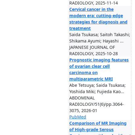
RADIOLOGY, 2025-11-14
Cervical cancer in the
modern era: cutting-edge
strategies for diagnosis and
treatment
Saida Tsukasa; Saitoh Takashi;
Shikama Ayumi; Hayashi ...
JAPANESE JOURNAL OF
RADIOLOGY, 2025-10-28
Prognostic imaging features
of ovarian clear cell
carcinoma on
multiparametric MRI
Abe Tetsuya; Saida Tsukasa;
Yoshida Miki; Fujieda Kao...
ABDOMINAL
RADIOLOGY/51(6)/pp.3064-
3075, 2026-01
PubMed
Comparison of MR Imaging
of High-grade Serous