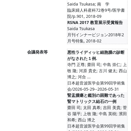
Saida Tsukasa; 南 学
臨床婦人科産科72巻9号/医学書
院/p.901, 2018-09
RSNA 2017 教育展示受賞報告
Saida Tsukasa
月刊インナービジョン2018年2
月号特集, 2018-02
会議発表等
悪性ライディッヒ細胞腫の診断
がなされた１例.
寺門 正尊; 齋田 司; 中島 崇仁; 上
牧 隆; 河原 貴史; 古川 健太; 西山
博之; 河合 ...
日本超音波医学会第99回学術集
会/2026-05-29--2026-05-31
腎盂腫瘍と鑑別の困難であった
腎マトリックス結石の一例
齋田 司; 太田 真希; 吉田 美貴; 菅
谷 陽平; 上牧 隆; 中島 英樹; 濱田
和希; 西山 博之
日本超音波医学会第99回学術集