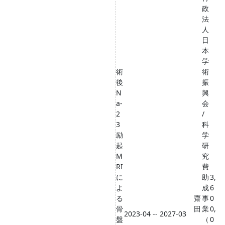
政
法
人
日
本
学
術
術
後
振
N
興
a-
会
2
/
3
科
励
学
起
研
M
究
RI
費
に
助
3,
よ
成
6
る
齋
事
0
骨
田
業
0,
2023-04 -- 2027-03
盤
（
0