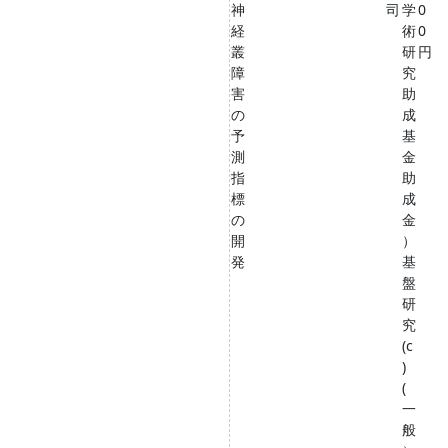
神
司
学
0
経
術
0
叢
研
円
障
究
害
助
の
成
予
基
測
金
指
助
標
成
の
金
開
）
発
基
盤
研
究
(c
)
(
一
般