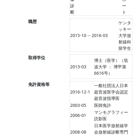
診
ー
断
ト
職歴
ケンタ
ッキー
2015-10 -- 2016-03
大学放
射線科
留学生
取得学位
博士（医学）（筑
2013-03
波大学 ： 博甲第
6616号）
免許資格等
一般社団法人日本
2016-12-1
超音波医学会認定
超音波指導医
2003-05
医師免許
マンモグラフィー
2006-01
読影医
日本医学放射線学
2008-08
会放射線診断専門