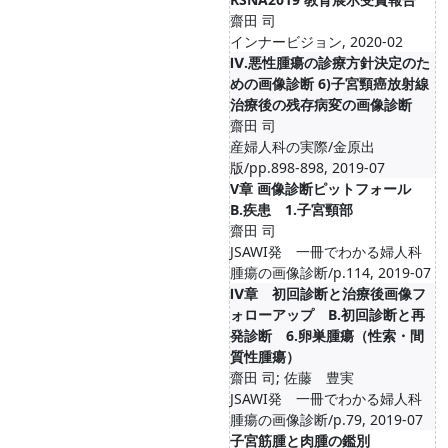
齋田 司
インナービジョン, 2020-02
Ⅳ.悪性腫瘍の診療方針決定のた
めの画像診断 6)子宮頸癌放射線
治療後の残存病変の画像診断
齋田 司
産婦人科の実際/金原出
版/pp.898-898, 2019-07
V章 画像診断ピットフォール
B.疾患 1.子宮頸部
齋田 司
JSAWI発 一冊でわかる婦人科
腫瘍の画像診断/p.114, 2019-07
Ⅳ章 初回診断と治療後画像フ
ォローアップ B.初回診断と再
発診断 6.卵巣腫瘍（性索・間
質性腫瘍）
齋田 司; 佐藤 豊実
JSAWI発 一冊でわかる婦人科
腫瘍の画像診断/p.79, 2019-07
子宮筋腫と肉腫の鑑別