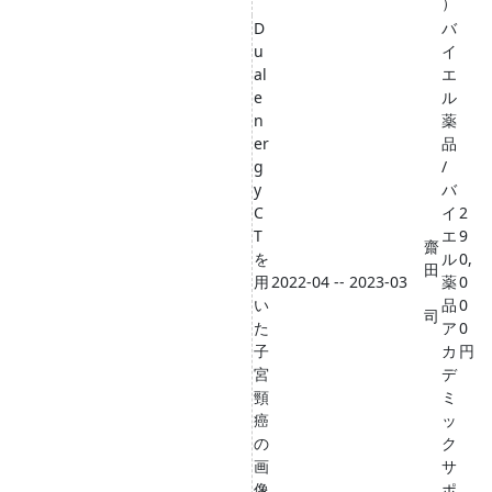
）
D
バ
u
イ
al
エ
e
ル
n
薬
er
品
g
/
y
バ
C
イ
2
T
エ
9
齋
を
ル
0,
田
用
2022-04 -- 2023-03
薬
0
い
品
0
司
た
ア
0
子
カ
円
宮
デ
頸
ミ
癌
ッ
の
ク
画
サ
像
ポ