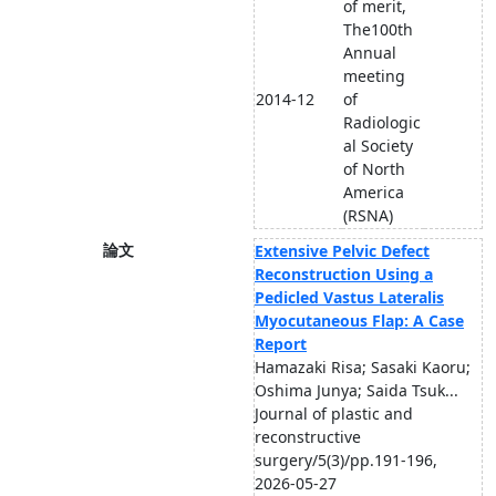
of merit,
The100th
Annual
meeting
2014-12
of
Radiologic
al Society
of North
America
(RSNA)
論文
Extensive Pelvic Defect
Reconstruction Using a
Pedicled Vastus Lateralis
Myocutaneous Flap: A Case
Report
Hamazaki Risa; Sasaki Kaoru;
Oshima Junya; Saida Tsuk...
Journal of plastic and
reconstructive
surgery/5(3)/pp.191-196,
2026-05-27