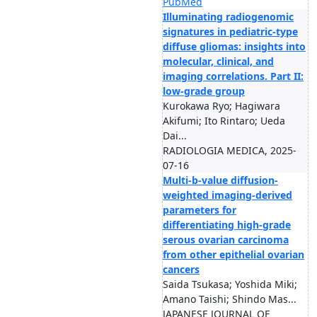
PubMed
Illuminating radiogenomic
signatures in pediatric-type
diffuse gliomas: insights into
molecular, clinical, and
imaging correlations. Part II:
low-grade group
Kurokawa Ryo; Hagiwara
Akifumi; Ito Rintaro; Ueda
Dai...
RADIOLOGIA MEDICA, 2025-
07-16
Multi-b-value diffusion-
weighted imaging-derived
parameters for
differentiating high-grade
serous ovarian carcinoma
from other epithelial ovarian
cancers
Saida Tsukasa; Yoshida Miki;
Amano Taishi; Shindo Mas...
JAPANESE JOURNAL OF