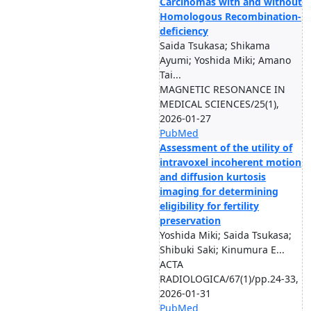
Carcinomas with and without
Homologous Recombination-
deficiency
Saida Tsukasa; Shikama
Ayumi; Yoshida Miki; Amano
Tai...
MAGNETIC RESONANCE IN
MEDICAL SCIENCES/25(1),
2026-01-27
PubMed
Assessment of the utility of
intravoxel incoherent motion
and diffusion kurtosis
imaging for determining
eligibility for fertility
preservation
Yoshida Miki; Saida Tsukasa;
Shibuki Saki; Kinumura E...
ACTA
RADIOLOGICA/67(1)/pp.24-33,
2026-01-31
PubMed