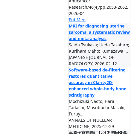
Anticancer
Research/46(4)/pp.2053-2062,
2026-04
PubMed
MRI for diagnosing uterine
sarcoma: a systematic review
and meta-analysis
Saida Tsukasa; Ueda Takahiro;
Kurihara Maho; Kumazawa ...
JAPANESE JOURNAL OF
RADIOLOGY, 2026-02-12
Software-based de-filtering
restores quantitative
accuracy in Clarity2D-
enhanced whole-body bone
scintigraphy
Mochizuki Naoto; Hara
Tadashi; Masubuchi Masaki;
Furuy...
ANNALS OF NUCLEAR
MEDICINE, 2025-12-29
再発子宮頸癌における初回化学