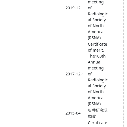
meeting
2019-12
of
Radiologic
al Society
of North
America
(RSNA)
Certificate
of merit,
The103th
Annual
meeting
2017-12-1
of
Radiologic
al Society
of North
America
(RSNA)
板井研究奨
2015-04
励賞
Certificate