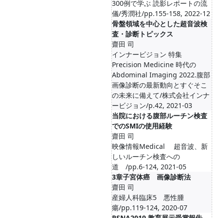
300例で学ぶ 読影レポートの流
儀/秀潤社/pp.155-158, 2022-12
骨盤領域を中心とした超音波検
査・診断トピックス
齋田 司
インナービジョン 特集
Precision Medicine 時代の
Abdominal Imaging 2022.腹部
画像診断の最新動向とすぐそこ
の未来に備えて/株式会社インナ
ービジョン/p.42, 2021-03
当院における腹部ルーチン検査
でのSMIの使用経験
齋田 司
映像情報Medical 超音波、新
しいルーチン検査への
道 /pp.6-124, 2021-05
3章子宮体癌 画像診断法
齋田 司
産婦人科臨床5 悪性腫
瘍/pp.119-124, 2020-07
RSNA2019 教育展示受賞報告