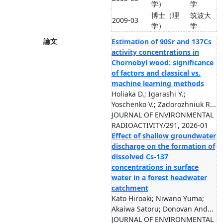
学）
学
博士（理
筑波大
2009-03
学）
学
論文
Estimation of 90Sr and 137Cs
activity concentrations in
Chornobyl wood: significance
of factors and classical vs.
machine learning methods
Holiaka D.; Igarashi Y.;
Yoschenko V.; Zadorozhniuk R...
JOURNAL OF ENVIRONMENTAL
RADIOACTIVITY/291, 2026-01
Effect of shallow groundwater
discharge on the formation of
dissolved Cs-137
concentrations in surface
water in a forest headwater
catchment
Kato Hiroaki; Niwano Yuma;
Akaiwa Satoru; Donovan And...
JOURNAL OF ENVIRONMENTAL