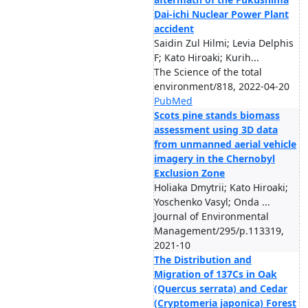
Dai-ichi Nuclear Power Plant
accident
Saidin Zul Hilmi; Levia Delphis
F; Kato Hiroaki; Kurih...
The Science of the total
environment/818, 2022-04-20
PubMed
Scots pine stands biomass
assessment using 3D data
from unmanned aerial vehicle
imagery in the Chernobyl
Exclusion Zone
Holiaka Dmytrii; Kato Hiroaki;
Yoschenko Vasyl; Onda ...
Journal of Environmental
Management/295/p.113319,
2021-10
The Distribution and
Migration of 137Cs in Oak
(Quercus serrata) and Cedar
(Cryptomeria japonica) Forest