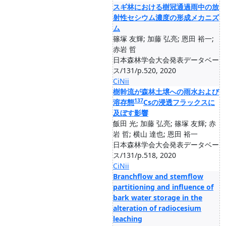
スギ林における樹冠通過雨中の放
射性セシウム濃度の形成メカニズ
ム
篠塚 友輝; 加藤 弘亮; 恩田 裕一;
赤岩 哲
日本森林学会大会発表データベー
ス/131/p.520, 2020
CiNii
樹幹流が森林土壌への雨水および
137
溶存態
Csの浸透フラックスに
及ぼす影響
飯田 光; 加藤 弘亮; 篠塚 友輝; 赤
岩 哲; 横山 達也; 恩田 裕一
日本森林学会大会発表データベー
ス/131/p.518, 2020
CiNii
Branchflow and stemflow
partitioning and influence of
bark water storage in the
alteration of radiocesium
leaching