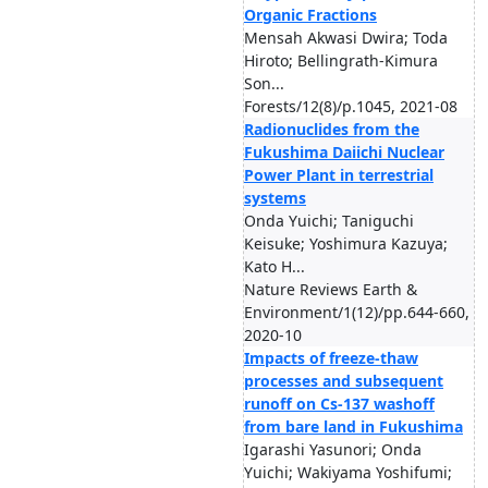
Organic Fractions
Mensah Akwasi Dwira; Toda
Hiroto; Bellingrath-Kimura
Son...
Forests/12(8)/p.1045, 2021-08
Radionuclides from the
Fukushima Daiichi Nuclear
Power Plant in terrestrial
systems
Onda Yuichi; Taniguchi
Keisuke; Yoshimura Kazuya;
Kato H...
Nature Reviews Earth &
Environment/1(12)/pp.644-660,
2020-10
Impacts of freeze-thaw
processes and subsequent
runoff on Cs-137 washoff
from bare land in Fukushima
Igarashi Yasunori; Onda
Yuichi; Wakiyama Yoshifumi;