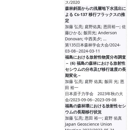
ス/2020
森林斜面からの浅層地下水流出に
よる Cs-137 移行フラックスの推
定
加藤 弘亮; 庭野佑真; 恩田裕一; 佐
藤ひかる; 飯田光; Anderson
Donovan; 中西美夕; ...
第135日本森林学会大会/2024-
03-08--2024-03-11
福島における放射性物質分布調査
－ (6) 福島の森林における放射性
セシウムの分布及び移行速度の長
期変化－
加藤 弘亮; 庭野 佑真; 飯田 光; 恩
田 裕一
日本原子力学会 2023年秋の大
会/2023-09-06--2023-09-08
福島の森林環における放射性セシ
ウムの長期移行状況
加藤 弘亮; 恩田 裕一; 庭野 佑真
Japan Geoscience Union