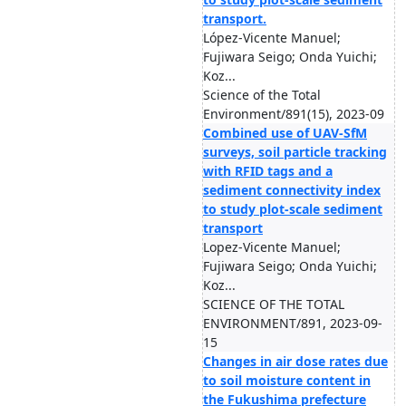
transport.
López-Vicente Manuel;
Fujiwara Seigo; Onda Yuichi;
Koz...
Science of the Total
Environment/891(15), 2023-09
Combined use of UAV-SfM
surveys, soil particle tracking
with RFID tags and a
sediment connectivity index
to study plot-scale sediment
transport
Lopez-Vicente Manuel;
Fujiwara Seigo; Onda Yuichi;
Koz...
SCIENCE OF THE TOTAL
ENVIRONMENT/891, 2023-09-
15
Changes in air dose rates due
to soil moisture content in
the Fukushima prefecture