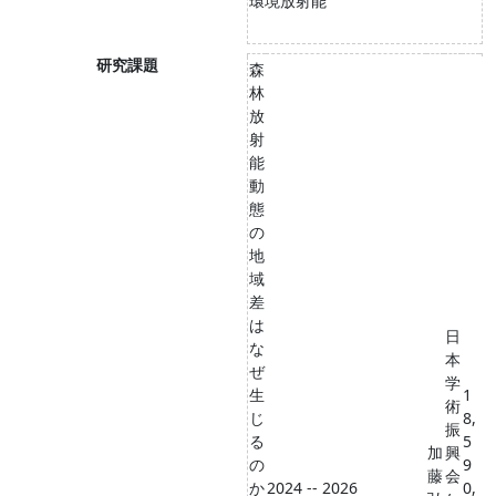
環境放射能
研究課題
森
林
放
射
能
動
態
の
地
域
差
は
日
な
本
ぜ
学
生
1
術
じ
8,
振
る
5
加
興
の
9
藤
会
か
2024 -- 2026
0,