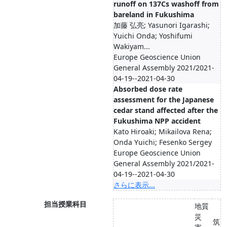
runoff on 137Cs washoff from
bareland in Fukushima
加藤 弘亮; Yasunori Igarashi;
Yuichi Onda; Yoshifumi
Wakiyam...
Europe Geoscience Union
General Assembly 2021/2021-
04-19--2021-04-30
Absorbed dose rate
assessment for the Japanese
cedar stand affected after the
Fukushima NPP accident
Kato Hiroaki; Mikailova Rena;
Onda Yuichi; Fesenko Sergey
Europe Geoscience Union
General Assembly 2021/2021-
04-19--2021-04-30
さらに表示...
担当授業科目
地質
災
筑