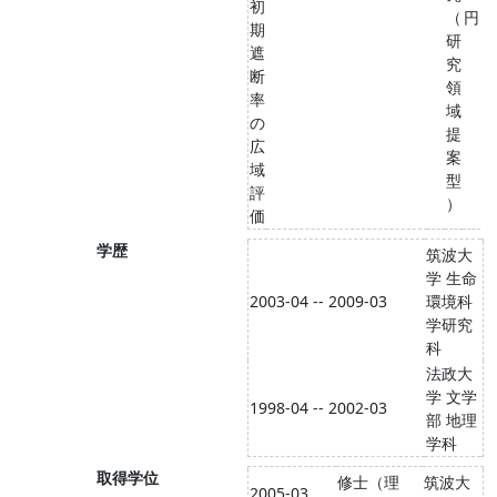
初
（
円
期
研
遮
究
断
領
率
域
の
提
広
案
域
型
評
）
価
学歴
筑波大
学 生命
2003-04 -- 2009-03
環境科
学研究
科
法政大
学 文学
1998-04 -- 2002-03
部 地理
学科
取得学位
修士（理
筑波大
2005-03