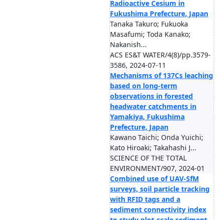
Radioactive Cesium in
Fukushima Prefecture, Japan
Tanaka Takuro; Fukuoka
Masafumi; Toda Kanako;
Nakanish...
ACS ES&T WATER/4(8)/pp.3579-
3586, 2024-07-11
Mechanisms of 137Cs leaching
based on long-term
observations in forested
headwater catchments in
Yamakiya, Fukushima
Prefecture, Japan
Kawano Taichi; Onda Yuichi;
Kato Hiroaki; Takahashi J...
SCIENCE OF THE TOTAL
ENVIRONMENT/907, 2024-01
Combined use of UAV-SfM
surveys, soil particle tracking
with RFID tags and a
sediment connectivity index
to study plot-scale sediment