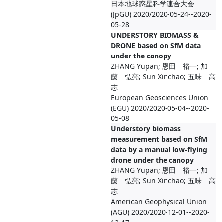
日本地球惑星科学連合大会
(JpGU) 2020/2020-05-24--2020-
05-28
UNDERSTORY BIOMASS &
DRONE based on SfM data
under the canopy
ZHANG Yupan; 恩田 裕一; 加
藤 弘亮; Sun Xinchao; 五味 高
志
European Geosciences Union
(EGU) 2020/2020-05-04--2020-
05-08
Understory biomass
measurement based on SfM
data by a manual low-flying
drone under the canopy
ZHANG Yupan; 恩田 裕一; 加
藤 弘亮; Sun Xinchao; 五味 高
志
American Geophysical Union
(AGU) 2020/2020-12-01--2020-