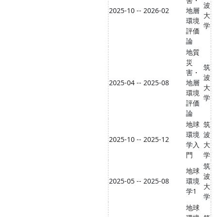
害・
波
2025-10 -- 2026-02
地層
大
環境
学
評価
論
地質
災
筑
害・
波
2025-04 -- 2025-08
地層
大
環境
学
評価
論
地球
筑
環境
波
2025-10 -- 2025-12
学入
大
門
学
筑
地球
波
2025-05 -- 2025-08
環境
大
学1
学
地球