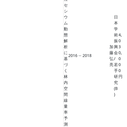
セ
シ
ウ
日
ム
本
動
学
態
術
4,
解
振
0
析
加
興
3
に
藤
会
0,
2016 -- 2018
基
弘
/
0
づ
亮
若
0
く
手
0
林
研
円
内
究
空
(B
間
)
線
量
率
予
測