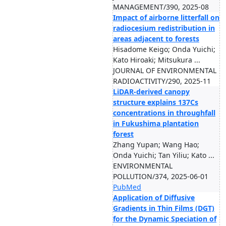
MANAGEMENT/390, 2025-08
Impact of airborne litterfall on
radiocesium redistribution in
areas adjacent to forests
Hisadome Keigo; Onda Yuichi;
Kato Hiroaki; Mitsukura ...
JOURNAL OF ENVIRONMENTAL
RADIOACTIVITY/290, 2025-11
LiDAR-derived canopy
structure explains 137Cs
concentrations in throughfall
in Fukushima plantation
forest
Zhang Yupan; Wang Hao;
Onda Yuichi; Tan Yiliu; Kato ...
ENVIRONMENTAL
POLLUTION/374, 2025-06-01
PubMed
Application of Diffusive
Gradients in Thin Films (DGT)
for the Dynamic Speciation of