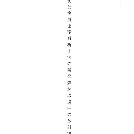
明
)
と
物
質
循
環
解
析
手
法
の
開
発
森
林
環
境
中
の
放
射
性