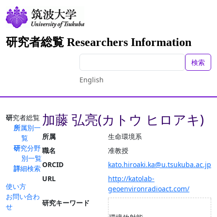
研究者総覧 Researchers Information
検索
English
加藤 弘亮(カトウ ヒロアキ)
研究者総覧
所属別一
所属
生命環境系
覧
研究分野
職名
准教授
別一覧
ORCID
kato.hiroaki.ka@u.tsukuba.ac.jp
詳細検索
URL
http://katolab-
使い方
geoenvironradioact.com/
お問い合わ
研究キーワード
せ