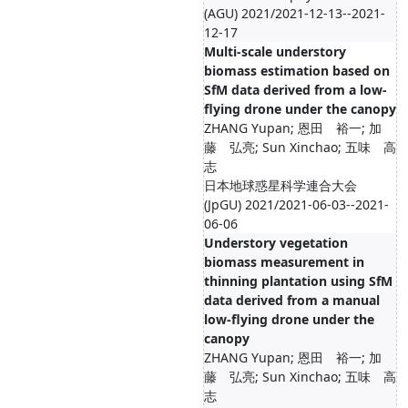
(AGU) 2021/2021-12-13--2021-
12-17
Multi-scale understory
biomass estimation based on
SfM data derived from a low-
flying drone under the canopy
ZHANG Yupan; 恩田 裕一; 加
藤 弘亮; Sun Xinchao; 五味 高
志
日本地球惑星科学連合大会
(JpGU) 2021/2021-06-03--2021-
06-06
Understory vegetation
biomass measurement in
thinning plantation using SfM
data derived from a manual
low-flying drone under the
canopy
ZHANG Yupan; 恩田 裕一; 加
藤 弘亮; Sun Xinchao; 五味 高
志