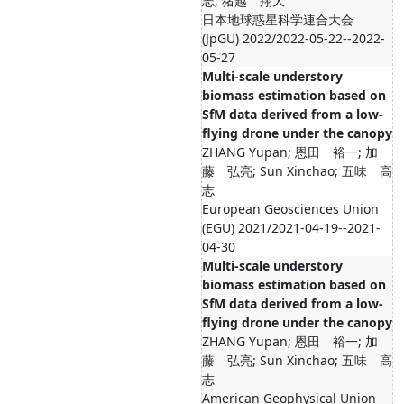
志; 猪越 翔大
日本地球惑星科学連合大会
(JpGU) 2022/2022-05-22--2022-
05-27
Multi-scale understory
biomass estimation based on
SfM data derived from a low-
flying drone under the canopy
ZHANG Yupan; 恩田 裕一; 加
藤 弘亮; Sun Xinchao; 五味 高
志
European Geosciences Union
(EGU) 2021/2021-04-19--2021-
04-30
Multi-scale understory
biomass estimation based on
SfM data derived from a low-
flying drone under the canopy
ZHANG Yupan; 恩田 裕一; 加
藤 弘亮; Sun Xinchao; 五味 高
志
American Geophysical Union