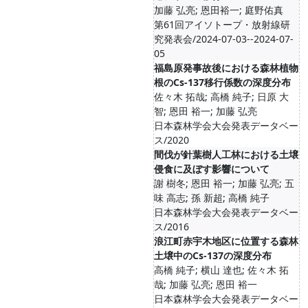
加藤 弘亮; 恩田裕一; 庭野佑真
第61回アイソトープ・放射線研
究発表会/2024-07-03--2024-07-
05
福島原発事故後における森林植物
根のCs-137移行係数の深度分布
佐々木 拓哉; 高橋 純子; 日原 大
智; 恩田 裕一; 加藤 弘亮
日本森林学会大会発表データベー
ス/2020
間伐が針葉樹人工林における土壌
侵食に及ぼす影響について
謝 樹冬; 恩田 裕一; 加藤 弘亮; 五
味 高志; 孫 新超; 高橋 純子
日本森林学会大会発表データベー
ス/2016
浪江町赤宇木地区に位置する森林
土壌中のCs-137の深度分布
高橋 純子; 横山 達也; 佐々木 拓
哉; 加藤 弘亮; 恩田 裕一
日本森林学会大会発表データベー