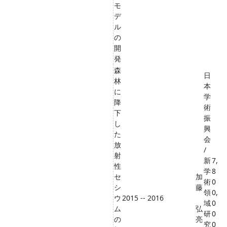
モ
デ
ル
の
開
発
森
日
林
本
に
学
降
術
下
振
し
興
た
会
放
/
射
新
7,
性
学
8
セ
加
術
0
シ
藤
領
0,
ウ
2015 -- 2016
域
0
ム
弘
研
0
の
亮
究
0