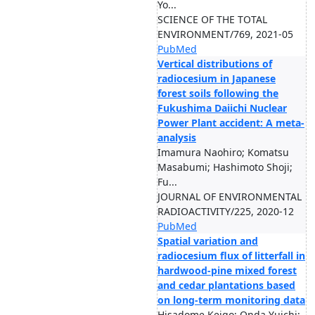
Yo...
SCIENCE OF THE TOTAL
ENVIRONMENT/769, 2021-05
PubMed
Vertical distributions of
radiocesium in Japanese
forest soils following the
Fukushima Daiichi Nuclear
Power Plant accident: A meta-
analysis
Imamura Naohiro; Komatsu
Masabumi; Hashimoto Shoji;
Fu...
JOURNAL OF ENVIRONMENTAL
RADIOACTIVITY/225, 2020-12
PubMed
Spatial variation and
radiocesium flux of litterfall in
hardwood-pine mixed forest
and cedar plantations based
on long-term monitoring data
Hisadome Keigo; Onda Yuichi;