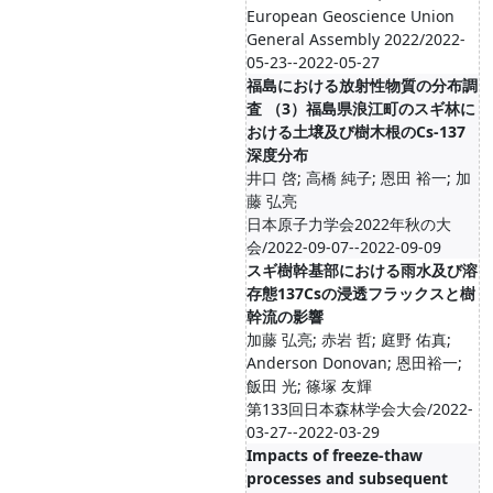
European Geoscience Union
General Assembly 2022/2022-
05-23--2022-05-27
福島における放射性物質の分布調
査 （3）福島県浪江町のスギ林に
おける土壌及び樹木根のCs-137
深度分布
井口 啓; 高橋 純子; 恩田 裕一; 加
藤 弘亮
日本原子力学会2022年秋の大
会/2022-09-07--2022-09-09
スギ樹幹基部における雨水及び溶
存態137Csの浸透フラックスと樹
幹流の影響
加藤 弘亮; 赤岩 哲; 庭野 佑真;
Anderson Donovan; 恩田裕一;
飯田 光; 篠塚 友輝
第133回日本森林学会大会/2022-
03-27--2022-03-29
Impacts of freeze-thaw
processes and subsequent