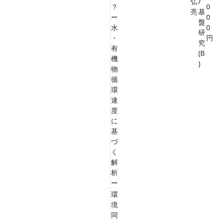
弘
/
？
0
亮
基
ー
0
盤
水
0
研
・
円
究
有
(B
機
)
物
循
環
速
度
に
基
づ
く
解
析
ー
環
境
同