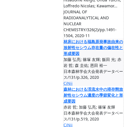
Loffredo Nicolas; Kawamor...
JOURNAL OF
RADIOANALYTICAL AND
NUCLEAR
CHEMISTRY/326(2)/pp.1491-
1504, 2020-11
林床における福島原発事故由来の
放射性セシウム存在量の偏在性と
形成要因
加藤 弘亮; 篠塚 友輝; 飯田 光; 赤
岩 哲; 森 圭佑; 恩田 裕一
日本森林学会大会発表データベー
ス/131/p.326, 2020
CiNii
森林における渓流水中の溶存態放
射性セシウム濃度の季節変化と形
成要因
赤岩 哲; 加藤 弘亮; 篠塚 友輝
日本森林学会大会発表データベー
ス/131/p.519, 2020
CiNii