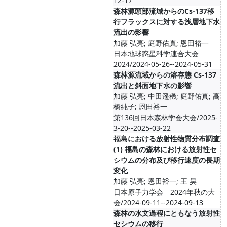
12-17
森林源頭部流域からのCs-137移
行フラックスに対する浅層地下水
流出の影響
加藤 弘亮; 庭野佑真; 恩田裕一
日本地球惑星科学連合大会
2024/2024-05-26--2024-05-31
森林源流域からの溶存態 Cs-137
流出と斜面地下水の影響
加藤 弘亮; 中田遥稀; 庭野佑真; 高
橋純子; 恩田裕一
第136回日本森林学会大会/2025-
3-20--2025-03-22
福島における放射性物質分布調査
(1) 福島の森林における放射性セ
シウムの分布及び移行速度の長期
変化
加藤 弘亮; 恩田裕一; 王 昊
日本原子力学会 2024年秋の大
会/2024-09-11--2024-09-13
森林の水文過程にともなう放射性
セシウムの移行