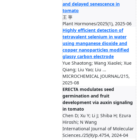
and delayed senescence in
tomato
王 寧
Plant Hormones/2025(1), 2025-06
Highly efficient detection of
tetravalent selenium in water
using manganese dioxide and
copper nanoparticles modified
glassy carbon electrode
Yue Shaotong; Wang Xiaolei; Xue
Qiang; Liu Yao; Liu ...
MICROCHEMICAL JOURNAL/215,
2025-08
ERECTA modulates seed
germination and fruit
development via auxin signaling
in tomato
Chen D; Xu Y; Li J; Shiba H; Ezura
Hiroshi; N Wang
International Journal of Molecular
Sciences./25(9)/p.4754, 2024-04