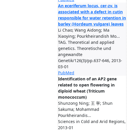
An eceriferum locus, cer-zv, is
associated with a defect in cutin
responsible for water retention in
barley (Hordeum vulgare) leaves
Li Chao; Wang Aidong; Ma
Xiaoying; Pourkheirandish Mo...
TAG. Theoretical and applied
genetics. Theoretische und
angewandte
Genetik/126(3)/pp.637-646, 2013-
03-01
PubMed
Identification of an AP2 gene
related to open flowering in
diploid wheat (Triticum
monococcum)
Shunzong Ning; 王 寧; Shun
Sakuma; Mohammad
Pourkheirandis...
Sciences in Cold and Arid Regions,
2013-01