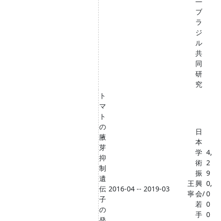
―
ブ
ラ
ジ
ル
共
同
研
究
ト
マ
ト
の
日
腋
本
芽
学
4,
抑
術
2
制
振
9
遺
王
興
0,
伝
2016-04 -- 2019-03
寧
会/
0
子
若
0
の
手
0
発