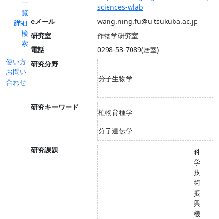
一
sciences-wlab
覧
eメール
wang.ning.fu@u.tsukuba.ac.jp
詳細
検
研究室
作物学研究室
索
電話
0298-53-7089(居室)
使い方
研究分野
お問い
分子生物学
合わせ
研究キーワード
植物育種学
分子遺伝学
研究課題
科
学
技
術
振
興
機