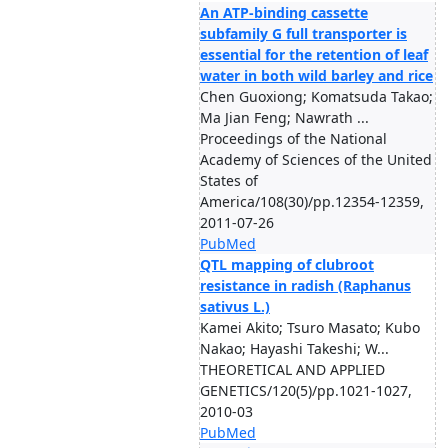
An ATP-binding cassette
subfamily G full transporter is
essential for the retention of leaf
water in both wild barley and rice
Chen Guoxiong; Komatsuda Takao;
Ma Jian Feng; Nawrath ...
Proceedings of the National
Academy of Sciences of the United
States of
America/108(30)/pp.12354-12359,
2011-07-26
PubMed
QTL mapping of clubroot
resistance in radish (Raphanus
sativus L.)
Kamei Akito; Tsuro Masato; Kubo
Nakao; Hayashi Takeshi; W...
THEORETICAL AND APPLIED
GENETICS/120(5)/pp.1021-1027,
2010-03
PubMed