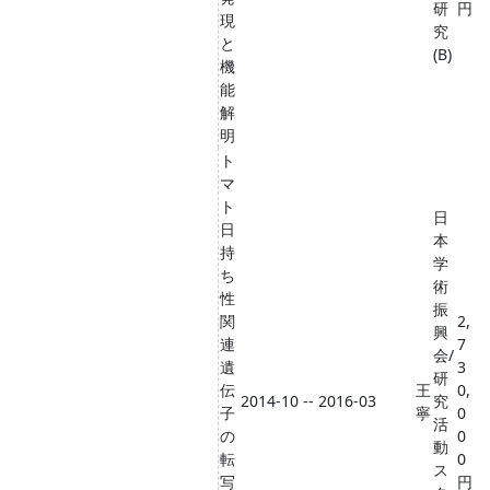
研
円
現
究
と
(B)
機
能
解
明
ト
マ
ト
日
日
本
持
学
ち
術
性
振
関
2,
興
連
7
会/
遺
3
研
伝
王
0,
2014-10 -- 2016-03
究
子
寧
0
活
の
0
動
転
0
ス
写
円