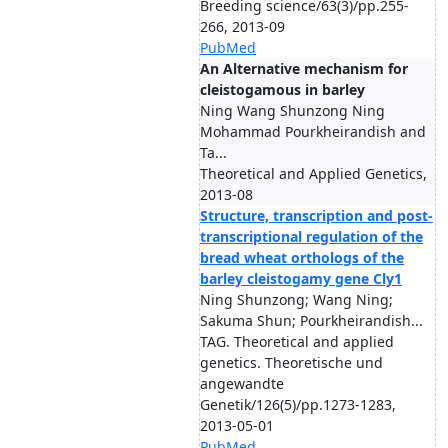
Breeding science/63(3)/pp.255-
266, 2013-09
PubMed
An Alternative mechanism for
cleistogamous in barley
Ning Wang Shunzong Ning
Mohammad Pourkheirandish and
Ta...
Theoretical and Applied Genetics,
2013-08
Structure, transcription and post-
transcriptional regulation of the
bread wheat orthologs of the
barley cleistogamy gene Cly1
Ning Shunzong; Wang Ning;
Sakuma Shun; Pourkheirandish...
TAG. Theoretical and applied
genetics. Theoretische und
angewandte
Genetik/126(5)/pp.1273-1283,
2013-05-01
PubMed