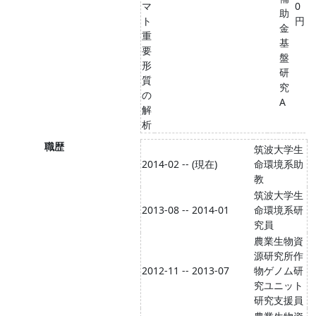
マ
0
助
ト
円
金
重
基
要
盤
形
研
質
究
の
A
解
析
職歴
筑波大学生
2014-02 -- (現在)
命環境系助
教
筑波大学生
2013-08 -- 2014-01
命環境系研
究員
農業生物資
源研究所作
2012-11 -- 2013-07
物ゲノム研
究ユニット
研究支援員