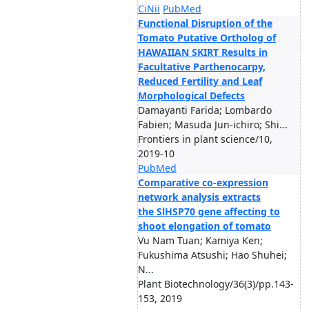
CiNii
PubMed
Functional Disruption of the
Tomato Putative Ortholog of
HAWAIIAN SKIRT Results in
Facultative Parthenocarpy,
Reduced Fertility and Leaf
Morphological Defects
Damayanti Farida; Lombardo
Fabien; Masuda Jun-ichiro; Shi...
Frontiers in plant science/10,
2019-10
PubMed
Comparative co-expression
network analysis extracts
the SlHSP70 gene affecting to
shoot elongation of tomato
Vu Nam Tuan; Kamiya Ken;
Fukushima Atsushi; Hao Shuhei;
N...
Plant Biotechnology/36(3)/pp.143-
153, 2019