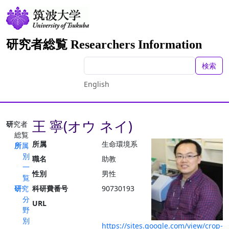
研究者総覧 Researchers Information
検索
English
王 寧(オウ ネイ)
研究者
総覧
所属
生命環境系
所属
別
職名
助教
一
性別
男性
覧
研究
科研費番号
90730193
分
URL
野
別
https://sites.google.com/view/crop-