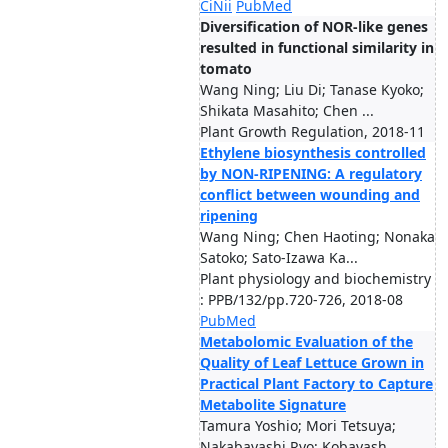
CiNii
PubMed
Diversification of NOR-like genes
resulted in functional similarity in
tomato
Wang Ning; Liu Di; Tanase Kyoko;
Shikata Masahito; Chen ...
Plant Growth Regulation, 2018-11
Ethylene biosynthesis controlled
by NON-RIPENING: A regulatory
conflict between wounding and
ripening
Wang Ning; Chen Haoting; Nonaka
Satoko; Sato-Izawa Ka...
Plant physiology and biochemistry
: PPB/132/pp.720-726, 2018-08
PubMed
Metabolomic Evaluation of the
Quality of Leaf Lettuce Grown in
Practical Plant Factory to Capture
Metabolite Signature
Tamura Yoshio; Mori Tetsuya;
Nakabayashi Ryo; Kobayash...