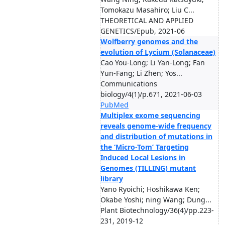
Tomokazu Masahiro; Liu C...
THEORETICAL AND APPLIED
GENETICS/Epub, 2021-06
Wolfberry genomes and the
evolution of Lycium (Solanaceae)
Cao You-Long; Li Yan-Long; Fan
Yun-Fang; Li Zhen; Yos...
Communications
biology/4(1)/p.671, 2021-06-03
PubMed
Multiplex exome sequencing
reveals genome-wide frequency
and distribution of mutations in
the ‘Micro-Tom’ Targeting
Induced Local Lesions in
Genomes (TILLING) mutant
library
Yano Ryoichi; Hoshikawa Ken;
Okabe Yoshi; ning Wang; Dung...
Plant Biotechnology/36(4)/pp.223-
231, 2019-12