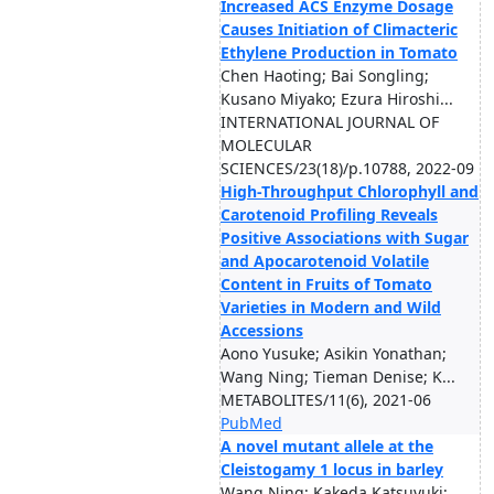
Increased ACS Enzyme Dosage
Causes Initiation of Climacteric
Ethylene Production in Tomato
Chen Haoting; Bai Songling;
Kusano Miyako; Ezura Hiroshi...
INTERNATIONAL JOURNAL OF
MOLECULAR
SCIENCES/23(18)/p.10788, 2022-09
High-Throughput Chlorophyll and
Carotenoid Profiling Reveals
Positive Associations with Sugar
and Apocarotenoid Volatile
Content in Fruits of Tomato
Varieties in Modern and Wild
Accessions
Aono Yusuke; Asikin Yonathan;
Wang Ning; Tieman Denise; K...
METABOLITES/11(6), 2021-06
PubMed
A novel mutant allele at the
Cleistogamy 1 locus in barley
Wang Ning; Kakeda Katsuyuki;