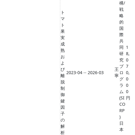
構/
戦
ト
略
マ
的
ト
国
果
際
実
共
成
同
1
熟
研
8,
お
究
0
よ
プ
7
び
王
2023-04 -- 2026-03
ロ
0,
離
寧
グ
0
脱
ラ
0
制
ム
0
御
(SI
円
鍵
CO
因
RP
子
)
の
日
解
本
析