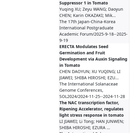
Suppressor 1 in Tomato
Yuqing XU; Zeyu WANG; Daoyun
CHEN; Karin OKAZAKI; Mik...
The 17th Japan-China-Korea
International Postgraduate
Academic Forum/2025-9-18--2025-
9-19
ERECTA Modulates Seed
Germination and Fruit
Development via Auxin Signaling
in Tomato
CHEN DAOYUN; XU YUQING; LI
JIAWEI; SHIBA HIROSHI; EZU...
The International Solanaceae
Genome Conferences,
SOL2024/2024-11-25--2024-11-28
The NAC transcription factor,
Ripening Accelerator, regulates
light stress response in tomato
LI JIAWEI; Li Tong; HAN JUNWEN;
SHIBA HIROSHI; EZURA ...