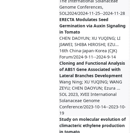
The International Solanaceae
Genome Conferences,
SOL2024/2024-11-25--2024-11-28
ERECTA Modulates Seed
Germination via Auxin Signaling
in Tomato
CHEN DAOYUN; XU YUQING; LI
JIAWEI; SHIBA HIROSHI; EZU...
16th China-Japan-Korea (CJK)
Forum/2024-9-11--2024-9-14
Cloning and Functional Analysis
of ABS1 Gene Associated with
Lateral Branches Development
Wang Ning; XU YUQING; WANG
ZEYU; CHEN DAOYUN; Ezura ...
SOL 2023, XVIII International
Solanaceae Genome
Conference/2023-10-14--2023-10-
19
Study on molecular evolution of
climacteric ethylene production
in tomato