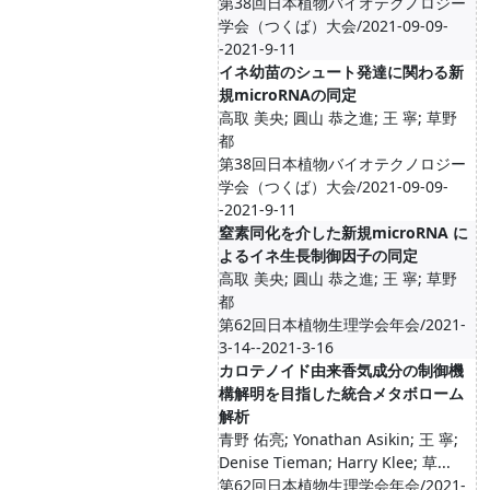
第38回日本植物バイオテクノロジー
学会（つくば）大会/2021-09-09-
-2021-9-11
イネ幼苗のシュート発達に関わる新
規microRNAの同定
高取 美央; 圓山 恭之進; 王 寧; 草野
都
第38回日本植物バイオテクノロジー
学会（つくば）大会/2021-09-09-
-2021-9-11
窒素同化を介した新規microRNA に
よるイネ生長制御因子の同定
高取 美央; 圓山 恭之進; 王 寧; 草野
都
第62回日本植物生理学会年会/2021-
3-14--2021-3-16
カロテノイド由来香気成分の制御機
構解明を目指した統合メタボローム
解析
青野 佑亮; Yonathan Asikin; 王 寧;
Denise Tieman; Harry Klee; 草...
第62回日本植物生理学会年会/2021-