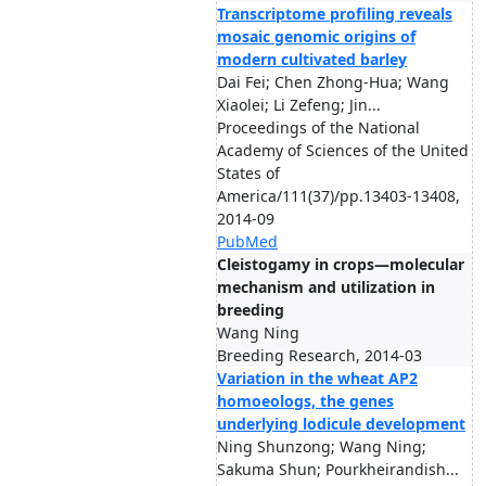
Transcriptome profiling reveals
mosaic genomic origins of
modern cultivated barley
Dai Fei; Chen Zhong-Hua; Wang
Xiaolei; Li Zefeng; Jin...
Proceedings of the National
Academy of Sciences of the United
States of
America/111(37)/pp.13403-13408,
2014-09
PubMed
Cleistogamy in crops—molecular
mechanism and utilization in
breeding
Wang Ning
Breeding Research, 2014-03
Variation in the wheat AP2
homoeologs, the genes
underlying lodicule development
Ning Shunzong; Wang Ning;
Sakuma Shun; Pourkheirandish...