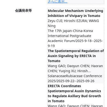
さらに表示...
会議発表等
Molecular Mechanism Underlying
Inhibition of Vivipary in Tomato
Zeyu CUI; Hiroshi EZURA; WANG
Ning
The 17th Japan-China-Korea
International Postgraduate
Academic Forum/2025-9-18--2025-
9-19
The Spatiotemporal Regulation of
Auxin Signaling by ERECTA in
Tomato
Wang GAO; Daoyun CHEN; Haoran
CHEN; Yuqing XU; Hirosh...
SolanaceaeRubiaceae Conference
2025/2025-09-22--2025-09-26
ERECTA Coordinates
Spatiotemporal Auxin Dynamics
to Regulate Axillary Bud Growth
in Tomato
Wang GAO; Daoyun CHEN; Haoran