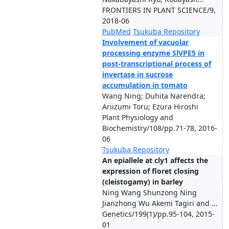
FRONTIERS IN PLANT SCIENCE/9,
2018-06
PubMed
Tsukuba Repository
Involvement of vacuolar
processing enzyme SlVPE5 in
post-transcriptional process of
invertase in sucrose
accumulation in tomato
Wang Ning; Duhita Narendra;
Ariizumi Toru; Ezura Hiroshi
Plant Physiology and
Biochemistry/108/pp.71-78, 2016-
06
Tsukuba Repository
An epiallele at cly1 affects the
expression of floret closing
(cleistogamy) in barley
Ning Wang Shunzong Ning
Jianzhong Wu Akemi Tagiri and ...
Genetics/199(1)/pp.95-104, 2015-
01