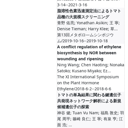
3-14--2021-3-16
脂溶性色素迅速測定法によるトマト
品種の大規模スクリーニング
青野 佑亮; Yonathan Asikin; 王 寧;
Denise Tieman; Harry Klee; 草...
第13回メタボロ―ムシンポジウ
ム/2019-10-16--2019-10-18
A conflict regulation of ethylene
biosynthesis by NOR between
wounding and ripening
Ning Wang; Chen Haoting; Nonaka
Satoko; Kusano Miyako; Ez...
The XI International Symposium
on the Plant Hormone
Ethylene/2018-6-2--2018-6-6
トマトの単為結果に関わる鍵遺伝子
共発現ネットワーク解析による新規
候補遺伝子の探索
神谷 健; Tuan Vu Nam; 福島 敦史; 羽
尾 周平; 篠崎 良仁; 王 寧; 有泉 亨; 江
面 浩; ...