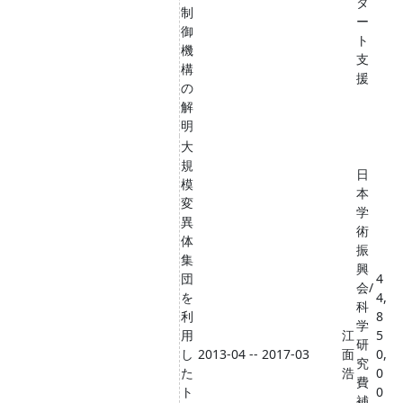
タ
制
ー
御
ト
機
支
構
援
の
解
明
大
規
日
模
本
変
学
異
術
体
振
集
興
団
4
会/
を
4,
科
利
8
学
用
江
5
研
し
2013-04 -- 2017-03
面
0,
究
た
浩
0
費
ト
0
補