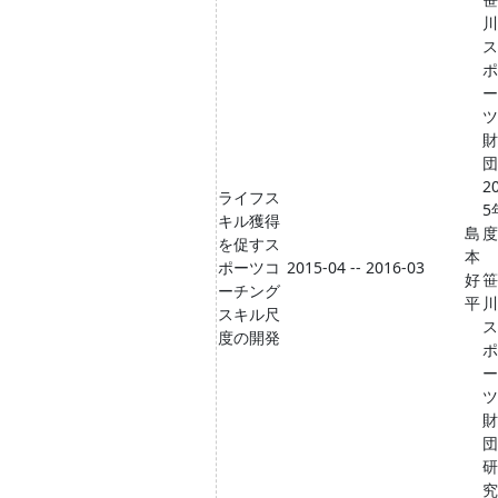
川
ス
ポ
ー
ツ
財
団
2
ライフス
5
キル獲得
島
度
を促すス
本
ポーツコ
2015-04 -- 2016-03
好
笹
ーチング
平
川
スキル尺
ス
度の開発
ポ
ー
ツ
財
団
研
究