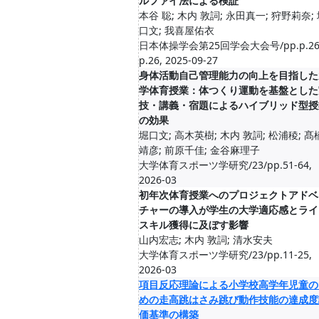
ルファイ法による検証
本谷 聡; 木内 敦詞; 永田真一; 狩野莉奈;
口文; 我喜屋佑衣
日本体操学会第25回学会大会号/pp.p.26
p.26, 2025-09-27
身体活動自己管理能力の向上を目指した
学体育授業：体つくり運動を基盤とした
技・講義・宿題によるハイブリッド型授
の効果
堀口文; 高木英樹; 木内 敦詞; 松浦稜; 髙
靖彦; 前原千佳; 金谷麻理子
大学体育スポーツ学研究/23/pp.51-64,
2026-03
初年次体育授業へのプロジェクトアドベ
チャーの導入が学生の大学適応感とライ
スキル獲得に及ぼす影響
山内宏志; 木内 敦詞; 清水安夫
大学体育スポーツ学研究/23/pp.11-25,
2026-03
項目反応理論による小学校高学年児童の
めの走高跳はさみ跳び動作技能の達成度
価基準の構築