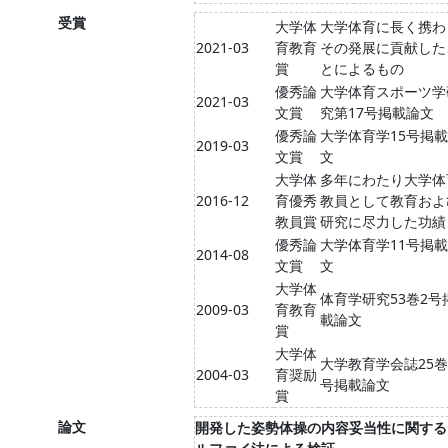
受賞
大学体
大学体育に長く携わ
2021-03
育教育
その発展に貢献した
賞
とによるもの
優秀論
大学体育スポーツ学
2021-03
文賞
究第17号掲載論文
優秀論
大学体育学15号掲
2019-03
文賞
文
大学体
多年にわたり大学体
2016-12
育優秀
教員として教育およ
教員賞
研究に尽力した功績
優秀論
大学体育学11号掲
2014-08
文賞
文
大学体
体育学研究53巻2号
2009-03
育教育
載論文
賞
大学体
大学教育学会誌25巻
2004-03
育奨励
号掲載論文
賞
論文
開発した姿勢体操の内容妥当性に関する