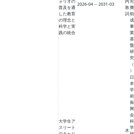
ォリオの
内
究
2026-04 -- 2031-03
普及を通
敦
費
した教育
詞
助
の理念と
成
科学と実
事
践の統合
業
基
盤
研
究
（
）
日
本
学
術
振
興
会
大学生ア
科
スリート
学
木
のキャリ
研