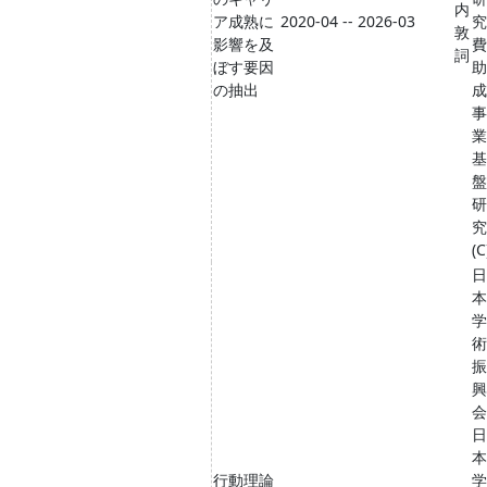
内
ア成熟に
2020-04 -- 2026-03
究
敦
影響を及
費
詞
ぼす要因
助
の抽出
成
事
業
基
盤
研
究
(C
日
本
学
術
振
興
会
日
本
行動理論
学