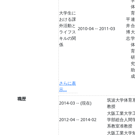
学
体
大学生に
育
おける課
平
連
外活動と
井
合
2010-04 -- 2011-03
ライフス
博
大
キルの関
志
学
係
体
育
研
究
助
成
さらに表
示...
職歴
筑波大学体育
2014-03 -- (現在)
教授
大阪工業大学
2012-04 -- 2014-02
学部総合人間
系教室准教授
大阪工業大学