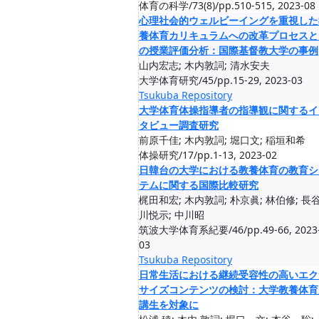
体育の科学/73(8)/pp.510-515, 2023-08
心理社会的ウェルビーイングを重視した
養体育カリキュラムへの改革プロセスと
の授業評価分析：国際基督教大学の事例
山内宏志; 木内敦詞; 清水安夫
大学体育研究/45/pp.15-29, 2023-03
Tsukuba Repository
大学体育体操指導者の指導観に関するイ
タビュー調査研究
前原千佳; 木内敦詞; 堀口文; 稲垣和希
体操研究/17/pp.1-13, 2023-02
日韓台の大学における教養体育の教育シ
テムに関する国際比較研究
梶田和宏; 木内敦詞; 朴京眞; 林伯修; 長
川悦示; 中川昭
筑波大学体育系紀要/46/pp.49-66, 2023
03
Tsukuba Repository
日常生活における継続受容性の高いエク
サイズコンテンツの検討：大学教養体育
講生を対象に