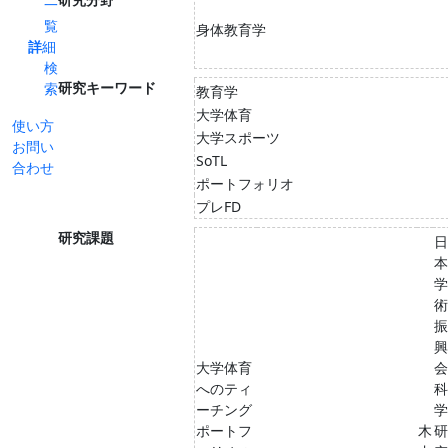
一
覧
身体教育学
詳細
検
研究キーワード
索
教育学
大学体育
使い方
大学スポーツ
お問い
SoTL
合わせ
ポートフォリオ
プレFD
研究課題
日
本
学
術
振
興
大学体育
会
へのティ
科
ーチング
学
ポートフ
木
研