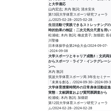
と大学適応
山内宏志; 木内 敦詞; 清水安夫
第13回大学体育スポーツ研究フォーラ
ム/2025-02-28--2025-02-28
生活活動で実践できるストレッチングの
時的効果の検証：二次元気分尺度を用い
松浦稜; 木内 敦詞; 檜皮貴子; 加畑碧; 長
川聖修
日本体操学会第24会大会/2024-09-07-
-2024-09-08
大学スポーツとキャリア成熟1：文武両
からスポーツ・ライフ・インテグレーシ
ンへ
木内 敦詞
筑波大学体育スポーツ局 3年生セミナー
「未来を創る」/2024-09-30--2024-09-3
大学体育授業時間外の日常身体活動促進
実態：文献調査および質問票調査から
松浦稜; 木内 敦詞; 加畑碧
第12回大学体育スポーツ研究フォーラ
ム/2024-02-28--2024-02-28