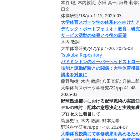
本谷 聡; 木内敦詞; 永田 真一; 狩野 莉奈;
口文
体操研究/18/pp.1-15, 2025-03
大学体育スポーツ学の体系化へ向けたア
デミック・ポートフォリオ：教育—研究
サービス活動の省察と今後の展望
木内 敦詞
大学体育研究/(47)/pp.1-20, 2025-03
Tsukuba Repository
バドミントンのオーバーヘッドストロー
技能と運動経験との関係：大学体育授業
講者を対象に
藤野和樹; 木内 敦詞; 八田直紀; 升佑二郎
大学体育スポーツ学研究/22/pp.41-48,
2025-03
野球熟達捕手における配球戦術の実践知
デルの検討：配球の意思決定と実践知獲
プロセスに着目して
島脇史行; 木内 敦詞; 野本尭希
野球科学研究/8/pp.1-18, 2024-07
大学体育授業にて学修成果を高めるため