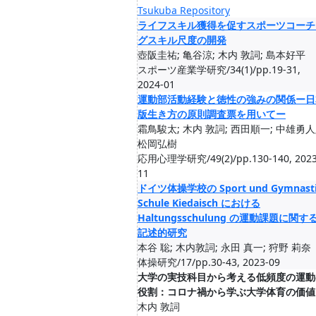
Tsukuba Repository
ライフスキル獲得を促すスポーツコーチ
グスキル尺度の開発
壺阪圭祐; 亀谷涼; 木内 敦詞; 島本好平
スポーツ産業学研究/34(1)/pp.19-31,
2024-01
運動部活動経験と徳性の強みの関係ー日
版生き方の原則調査票を用いてー
霜鳥駿太; 木内 敦詞; 西田順一; 中雄勇人
松岡弘樹
応用心理学研究/49(2)/pp.130-140, 2023
11
ドイツ体操学校の Sport und Gymnast
Schule Kiedaisch における
Haltungsschulung の運動課題に関す
記述的研究
本谷 聡; 木内敦詞; 永田 真一; 狩野 莉奈
体操研究/17/pp.30-43, 2023-09
大学の実技科目から考える低頻度の運動
役割：コロナ禍から学ぶ大学体育の価値
木内 敦詞