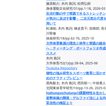
篠原航介; 木内 敦詞; 松岡弘樹
身体運動文化研究/31/pp.1-18, 2026-03
生活行動の中で実践できるストレッチン
が気分に及ぼす影響： 二次元気分尺度
用いて
松浦稜; 木内 敦詞; 檜皮貴子; 加畑碧; 長
川聖修
体操研究/18/pp.62-76, 2025-10
大学体育教員の理念と科学と実践の統合
へ：ティーチング・ポートフォリオ作成
ススメ
木内 敦詞
大学体育/52(1)/pp.58-64, 2025-06
Tsukuba Repository
徳性の強み研究をスポーツ教育に活かす
めのナラティブレビュー
霜鳥駿太; 木内 敦詞; 西田順一; 中雄勇人
北関東体育学研究/10/pp.13-26, 2025-0
Haltungsschulungの課題特性を生か
姿勢体操の開発：デルファイ法による内
妥当性の検証より