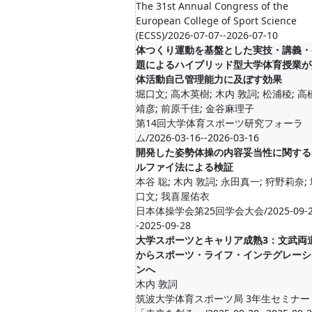
The 31st Annual Congress of the
European College of Sport Science
(ECSS)/2026-07-07--2026-07-10
体つくり運動を基盤とした実技・講義・
題によるハイブリッド型大学体育授業が
体活動自己管理能力に及ぼす効果
堀口文; 高木英樹; 木内 敦詞; 松浦稜; 高
靖彦; 前原千佳; 金谷麻理子
第14回大学体育スポーツ研究フォーラ
ム/2026-03-16--2026-03-16
開発した姿勢体操の内容妥当性に関する
ルファイ法による検証
本谷 聡; 木内 敦詞; 永田真一; 狩野莉奈;
口文; 我喜屋佑衣
日本体操学会第25回学会大会/2025-09-2
-2025-09-28
大学スポーツとキャリア成熟3：文武両
からスポーツ・ライフ・インテグレーシ
ンへ
木内 敦詞
筑波大学体育スポーツ局 3年生セミナー