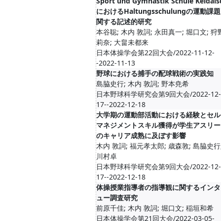
Sport und Gymnastik Schule Keidais
におけるHaltungsschulungの運動課
関する記述的研究
本谷聡; 木内 敦詞; 永田真一; 堀口文; 狩
莉奈; 大畠未都来
日本体操学会第22回大会/2022-11-12-
-2022-11-13
野球における捕手の配球戦術の実践知
島脇史行; 木内 敦詞; 野本尭希
日本野球科学研究会第9回大会/2022-12-
17--2022-12-18
大学期の運動部活動における経験とセル
マネジメントスキル獲得が学生アスリー
のキャリア成熟に及ぼす影響
木内 敦詞; 福元孝太郎; 歳森敦; 島脇史行
川村卓
日本野球科学研究会第9回大会/2022-12-
17--2022-12-18
体操授業指導者の指導観に関するインタ
ュー調査研究
前原千佳; 木内 敦詞; 堀口文; 稲垣和希
日本体操学会第21回大会/2022-03-05-