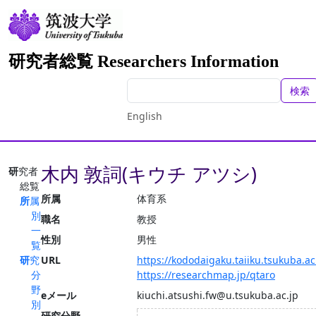
研究者総覧 Researchers Information
検索
English
木内 敦詞(キウチ アツシ)
研究者
総覧
所属
体育系
所属
別
職名
教授
一
性別
男性
覧
研究
URL
https://kododaigaku.taiiku.tsukuba.ac
分
https://researchmap.jp/qtaro
野
eメール
kiuchi.atsushi.fw@u.tsukuba.ac.jp
別
研究分野