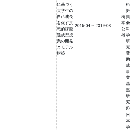
に基づく
術
大学生の
振
自己成長
橋
興
を促す挑
本
会
2016-04 -- 2019-03
戦的課題
公
科
達成型授
雄
学
業の開発
研
とモデル
究
構築
費
助
成
事
業
基
盤
研
究
(B
日
本
学