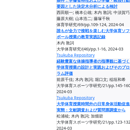
条件：学修者特性および学修・教授行動
要因とした決定木分析による検討
西田順一; 橋本公雄; 木内 敦詞; 中須賀巧
藤原大樹; 山本浩二; 藤塚千秋
体育学研究/69/pp.109-124, 2024-04
誰もが全力で接戦を楽しむ大学体育ソフ
ボール授業の教育実践記録
木内 敦詞
大学体育研究/(46)/pp.1-16, 2024-03
Tsukuba Repository
経験豊富な体操指導者の指導観に基づく
学体育授業の設計と実践およびそのプロ
ラム評価
前原千佳; 木内 敦詞; 堀口文; 稲垣和希
大学体育スポーツ学研究/21/pp.145-160
2024-03
Tsukuba Repository
大学体育授業時間外の日常身体活動促進
実態：文献調査および質問票調査から
松浦稜; 木内 敦詞; 加畑碧
大学体育スポーツ学研究/21/pp.123-132
2024-03