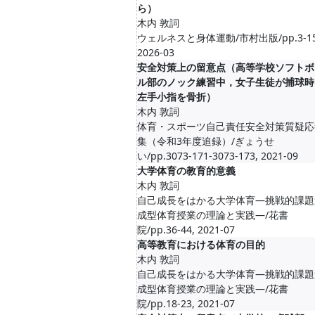
ら）
木内 敦詞
ウェルネスと身体運動/市村出版/pp.3-15
2026-03
安全対策上の留意点（高等学校ソフトボ
ル部のノック練習中，女子生徒が捕球時
左手小指を骨折）
木内 敦詞
体育・スポーツ自己責任安全対策質疑応
集（令和3年度追録）/ぎょうせ
い/pp.3073-171-3073-173, 2021-09
大学体育の教育的意義
木内 敦詞
自己成長をはかる大学体育—挑戦的課題
成型体育授業の理論と実践—/花書
院/pp.36-44, 2021-07
高等教育における体育の目的
木内 敦詞
自己成長をはかる大学体育—挑戦的課題
成型体育授業の理論と実践—/花書
院/pp.18-23, 2021-07