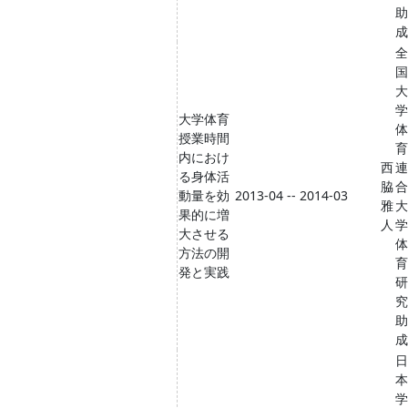
助
成
全
国
大
学
大学体育
体
授業時間
育
内におけ
西
連
る身体活
脇
合
動量を効
2013-04 -- 2014-03
雅
大
果的に増
人
学
大させる
体
方法の開
育
発と実践
研
究
助
成
日
本
学