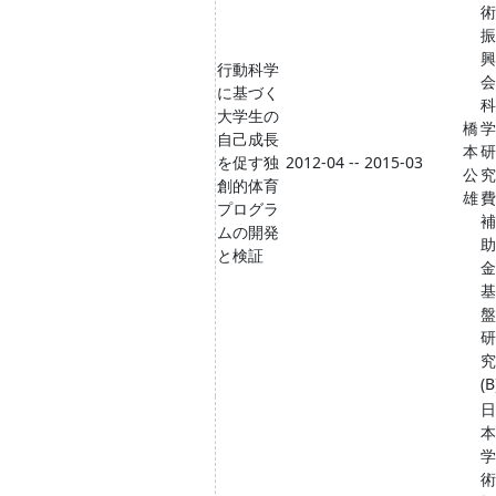
術
振
興
行動科学
会
に基づく
科
大学生の
橋
学
自己成長
本
研
を促す独
2012-04 -- 2015-03
公
究
創的体育
雄
費
プログラ
補
ムの開発
助
と検証
金
基
盤
研
究
(B
日
本
学
術