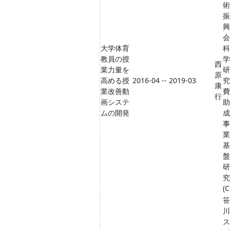
術
振
興
会
大学体育
科
教員の授
学
西
業力量を
研
原
高める授
2016-04 -- 2019-03
究
康
業改善動
費
行
画システ
助
ムの開発
成
事
業
基
盤
研
究
(C
笹
川
ス