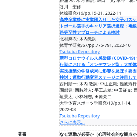
松浦 稜; 木内 敦詞; 堀口 文; 本谷 聡;
谷川 聖修
体操研究/16/pp.15-31, 2022-11
高校卒業後に実業団入りした女子バスケ
トボール選手のキャリア選択過程：複線
路等至性アプローチによる検討
北村麻衣; 木内敦詞
体育学研究/67/pp.775-791, 2022-10
Tsukuba Repository
新型コロナウイルス感染症 (COVID-19)
行期における「オンデマンド型」大学体
実技授業の学修成果に影響を及ぼす要因
検討：運動行動変容ステージに注目して
西田順一; 木内 敦詞; 中山正剛; 難波秀行
園部豊; 西脇雅人; 平工志穂; 中田征克; 
垣景太; 小林雄志; 田原亮二
大学体育スポーツ学研究/19/pp.1-14,
2022-03
Tsukuba Repository
さらに表示...
著書
なぜ運動が必要か（心理社会的な観点か