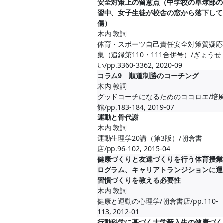
安全対策上の留意点（中学校の卓球部の
習中、女子生徒が校舎の窓から落下して
傷）
木内 敦詞
体育・スポーツ自己責任安全対策質疑応
集（追録第110・111合併号）/ぎょうせ
い/pp.3360-3362, 2020-09
コラム9 順道制勝のコーチング
木内 敦詞
グッドコーチになるためのココロエ/培
館/pp.183-184, 2019-07
運動と骨代謝
木内 敦詞
運動生理学20講（第3版）/朝倉書
店/pp.96-102, 2015-04
健康づくりと友達づくりを行う体育授業
ログラム、キャリアトランジションに運
習慣づくりを教える必要性
木内 敦詞
健康と運動の心理学/朝倉書店/pp.110-
113, 2012-01
行動科学に基づく大学新入生の健康づく