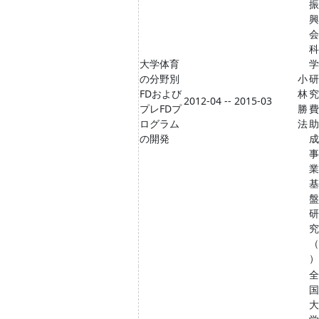
振
興
会
科
大学体育
学
の分野別
小
研
FDおよび
林
究
2012-04 -- 2015-03
プレFDプ
勝
費
ログラム
法
助
の開発
成
事
業
基
盤
研
究
（
）
全
国
大