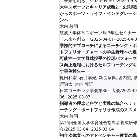
「未来を創る」/2025-09-30--2025-09-3
大学スポーツとキャリア成熟2：文武両
からスポーツ・ライフ・インテグレーシ
ンへ
木内 敦詞
筑波大学体育スポーツ局 3年生セミナー
「未来を創る」/2025-04-01--2025-04-0
学際的アプローチによるコーチング・ポ
トフォリオ・チャートの学生野球への適
可能性—大学野球投手の投球パフォーマ
ス向上過程におけるセルフコーチングを
す事例報告—
梶田和宏; 石井泰光; 新長章典; 堀内賢; 
戸謙太; 木内 敦詞
日本コーチング学会第36回大会/2025-03
06--2025-03-07
指導者の理念と科学と実践の統合へ：テ
ーチング・ポートフォリオ作成のススメ
木内 敦詞
第16回全国大学体育連合指導者養成研
会/2025-03-04--2025-03-04
初年次体育へのアドベンチャー教育の導