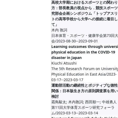
高校大学期におけるスポーツとの関わり
方：部長教員の視点から．競技スポーツ
究部会企画シンポジウム「トップアスリ
トの高等学校から大学への接続に着目し
て」
木内 敦詞
日本体育・スポーツ・健康学会第73回
会/2023-08-30--2023-09-01
Learning outcomes through univers
physical education in the COVID-19
disaster in Japan
Kiuchi Atsushi
The 5th Research Forum on Universit
Physical Education in East Asia/2023-
03-17--2023-03-17
運動部活動の継続性とポジティブな徳性
関係：日本版生き方の原則調査票を用い
検討
霜鳥駿太; 木内敦詞; 西田順一; 中雄勇人
第11回大学体育スポーツ研究フォーラ
ム/2023-03-13--2023-03-14