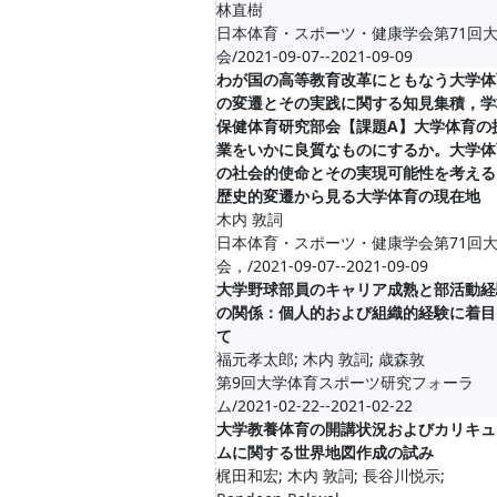
林直樹
日本体育・スポーツ・健康学会第71回
会/2021-09-07--2021-09-09
わが国の高等教育改革にともなう大学体
の変遷とその実践に関する知見集積，学
保健体育研究部会【課題A】大学体育の
業をいかに良質なものにするか。大学体
の社会的使命とその実現可能性を考える
歴史的変遷から見る大学体育の現在地
木内 敦詞
日本体育・スポーツ・健康学会第71回
会，/2021-09-07--2021-09-09
大学野球部員のキャリア成熟と部活動経
の関係：個人的および組織的経験に着目
て
福元孝太郎; 木内 敦詞; 歳森敦
第9回大学体育スポーツ研究フォーラ
ム/2021-02-22--2021-02-22
大学教養体育の開講状況およびカリキュ
ムに関する世界地図作成の試み
梶田和宏; 木内 敦詞; 長谷川悦示;