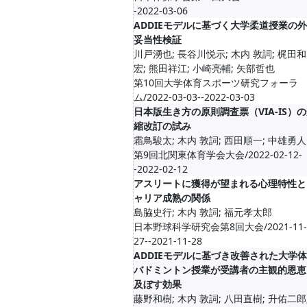
-2022-03-06
ADDIEモデルに基づく大学柔道授業の
妥当性検証
川戸湧也; 長谷川悦示; 木内 敦詞; 梶田和
宏; 熊田祥江; 小崎亮輔; 矢部哲也
第10回大学体育スポーツ研究フォーラ
ム/2022-03-03--2022-03-03
日本版生き方の原則調査票（VIA-IS）
縮改訂の試み
霜鳥駿太; 木内 敦詞; 西田順一; 中雄勇人
第9回北関東体育学会大会/2022-02-12-
-2022-02-12
アスリートに獲得が望まれる心理特性と
ャリア成熟の関係
島脇史行; 木内 敦詞; 福元孝太郎
日本野球科学研究会第8回大会/2021-11-
27--2021-11-28
ADDIEモデルに基づき改善された大学
バドミントン授業が受講者の主観的恩恵
及ぼす効果
藤野和樹; 木内 敦詞; 八田直樹; 升佑二郎