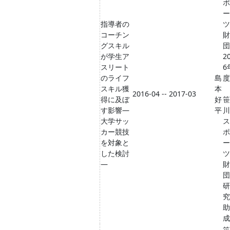
ポ
ー
指導者の
ツ
コーチン
財
グスキル
団
が学生ア
2
スリート
6
のライフ
島
度
スキル獲
本
2016-04 -- 2017-03
得に及ぼ
好
笹
す影響―
平
川
大学サッ
ス
カー競技
ポ
を対象と
ー
した検討
ツ
―
財
団
研
究
助
成
笹