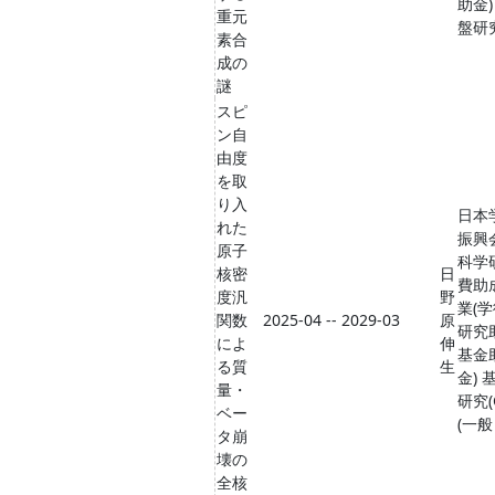
助金)
重元
盤研究
素合
成の
謎
スピ
ン自
由度
を取
り入
日本
れた
振興
原子
科学
核密
日
費助
度汎
野
業(
関数
2025-04 -- 2029-03
原
研究
によ
伸
基金
る質
生
金) 
量・
研究(
ベー
(一
タ崩
壊の
全核