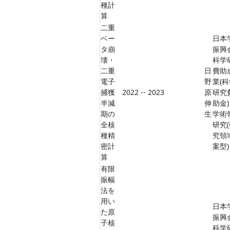
種計
算
二重
ベー
日本
タ崩
振興
壊・
科学
二重
日
費助
電子
野
業(
捕獲
2022 -- 2023
原
研究
半減
伸
助金)
期の
生
学術
全核
研究
種精
究領
密計
案型)
算
有限
振幅
法を
用い
日本
た原
振興
子核
科学