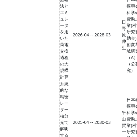
法と
振興
エミ
科学
ュレ
費助
日
ータ
業(
野
を用
研究
2026-04 -- 2028-03
原
いた
助金)
伸
荷電
術変
生
交換
域研
過程
（A
の大
（公
規模
究）
計算
系統
的な
精密
日本
レー
振興
ザー
平
科学
核分
山
費助
光で
2025-04 -- 2030-03
賀
業(
解明
一
研究
する