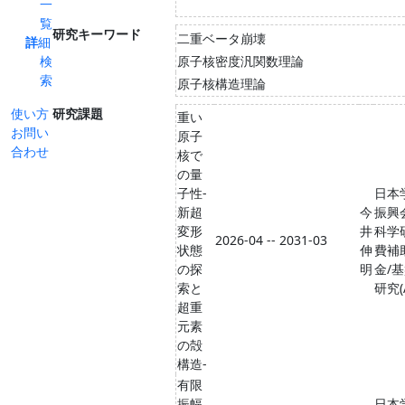
一
覧
研究キーワード
二重ベータ崩壊
詳細
検
原子核密度汎関数理論
索
原子核構造理論
使い方
研究課題
重い
お問い
原子
合わせ
核で
の量
子性-
日本
新超
今
振興
変形
井
科学
2026-04 -- 2031-03
状態
伸
費補
の探
明
金/
索と
研究(
超重
元素
の殻
構造-
有限
振幅
日本