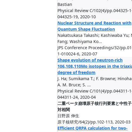
Bastian
Physical Review C/102(4)/pp.044325-1
044325-19, 2020-10
Nuclear Structure and Reaction with
Quantum Shape Fluctuation
Nakatsukasa Takashi; Kashiwaba Yu; 
Fang; Washiyama Ko...
JPS Conference Proceedings/32/pp.01
1-010024-6, 2020-07
Shape evolution of neutron-rich
106,108,110Mo isotopes in the triaxi
degree of freedom
J. Ha; Sumikama T.; F. Browne; Hinoha
A. M. Bruce; S. ...
Physical Review C/101(4)/pp.044311-1
044311-24, 2020-04
二重ベータ崩壊原子核行列要素と中性子
対相関
日野原 伸生
原子核研究/64(2)/pp.102-113, 2020-03
Efficient QRPA calculation for two-