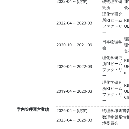
2023-04 -- (現在)
礎物理学研
運
究所
会
理化学研究
所RIビーム
RI
2022-04 -- 2023-03
ファクトリ
U
ー
理
日本物理学
2020-10 -- 2021-09
理
会
営
理化学研究
RI
所RIビーム
2020-04 -- 2022-03
UE
ファクトリ
ir
ー
理化学研究
RI
所RIビーム
2019-04 -- 2020-03
UE
ファクトリ
Ch
ー
学内管理運営業績
2026-04 -- (現在)
物理学域図書
数理物質系情
2023-04 -- 2025-03
境委員会