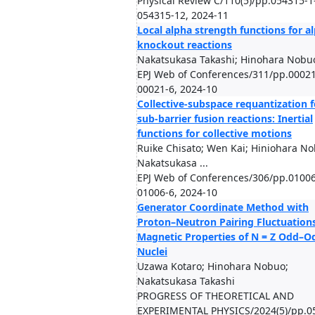
Physical Review C/110(5)/pp.054315-1
054315-12, 2024-11
Local alpha strength functions for a
knockout reactions
Nakatsukasa Takashi; Hinohara Nobu
EPJ Web of Conferences/311/pp.00021
00021-6, 2024-10
Collective-subspace requantization f
sub-barrier fusion reactions: Inertial
functions for collective motions
Ruike Chisato; Wen Kai; Hiniohara No
Nakatsukasa ...
EPJ Web of Conferences/306/pp.01006
01006-6, 2024-10
Generator Coordinate Method with
Proton–Neutron Pairing Fluctuation
Magnetic Properties of N = Z Odd–O
Nuclei
Uzawa Kotaro; Hinohara Nobuo;
Nakatsukasa Takashi
PROGRESS OF THEORETICAL AND
EXPERIMENTAL PHYSICS/2024(5)/pp.0