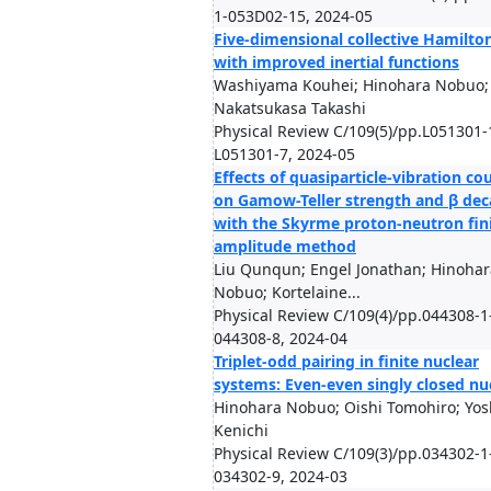
1-053D02-15, 2024-05
Five-dimensional collective Hamilto
with improved inertial functions
Washiyama Kouhei; Hinohara Nobuo;
Nakatsukasa Takashi
Physical Review C/109(5)/pp.L051301-
L051301-7, 2024-05
Effects of quasiparticle-vibration co
on Gamow-Teller strength and β dec
with the Skyrme proton-neutron fini
amplitude method
Liu Qunqun; Engel Jonathan; Hinohar
Nobuo; Kortelaine...
Physical Review C/109(4)/pp.044308-1
044308-8, 2024-04
Triplet-odd pairing in finite nuclear
systems: Even-even singly closed nuc
Hinohara Nobuo; Oishi Tomohiro; Yos
Kenichi
Physical Review C/109(3)/pp.034302-1
034302-9, 2024-03