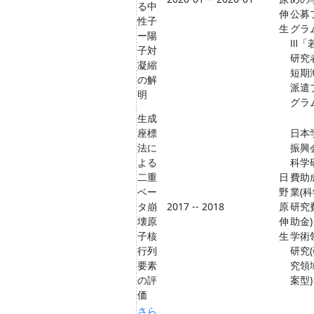
る中
伸
公募
性子
生
グラ
ー陽
Ⅲ「
子対
研究
凝縮
短期
の解
派遣
明
グラ
生成
座標
日本
法に
振興
よる
科学
二重
日
費助
ベー
野
業(
タ崩
2017 -- 2018
原
研究
壊原
伸
助金)
子核
生
学術
行列
研究
要素
究領
の評
案型)
価
さら