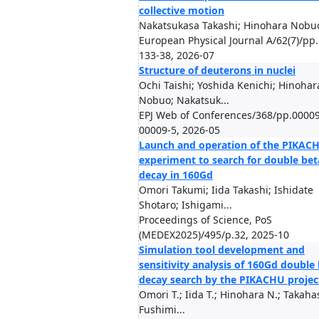
collective motion
Nakatsukasa Takashi; Hinohara Nobu
European Physical Journal A/62(7)/pp.
133-38, 2026-07
Structure of deuterons in nuclei
Ochi Taishi; Yoshida Kenichi; Hinohar
Nobuo; Nakatsuk...
EPJ Web of Conferences/368/pp.00009
00009-5, 2026-05
Launch and operation of the PIKAC
experiment to search for double bet
decay in 160Gd
Omori Takumi; Iida Takashi; Ishidate
Shotaro; Ishigami...
Proceedings of Science, PoS
(MEDEX2025)/495/p.32, 2025-10
Simulation tool development and
sensitivity analysis of 160Gd double
decay search by the PIKACHU projec
Omori T.; Iida T.; Hinohara N.; Takahas
Fushimi...