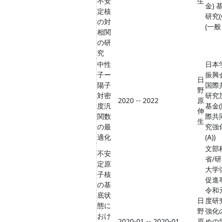
不安
生
金) 
定核
研究(
の対
(一
相関
の研
究
中性
日本
子ー
振興
日
陽子
国際
野
対密
研究
2020 -- 2022
原
度汎
基金
伸
関数
際共
生
の最
究強
適化
(A))
文部
不安
省/
定原
大学
子核
促進
の基
令和
底状
日
度研
態に
野
強化
おけ
2020-01 -- 2020-01
原
めの