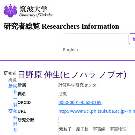
研究者総覧 Researchers Information
English
日野原 伸生(ヒノハラ ノブオ)
研究者
総覧
所属
計算科学研究センター
所属
別
職名
助教
一
ORCID
0000-0001-9562-0189
覧
研究
URL
http://wwwnucl.ph.tsukuba.ac.jp/~hi
分
研究分野
野
素粒子・原子核・宇宙線・宇宙物理
別