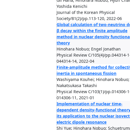
Gil Hana; Hinohara Nobuo; Hyun Cha
Yoshida Kenichi
Journal of the Korean Physical
Society/81(2)/pp.113-120, 2022-06
Global calculation of two-neutrino d
β decay within the finite amplitude
method in nuclear density functiona
theory
Hinohara Nobuo; Engel Jonathan
Physical Review C/105(4)/pp.044314-1
044314-14, 2022-04
Finite-amplitude method for collecti
inertia in spontaneous fission
Washiyama Kouhei; Hinohara Nobuo;
Nakatsukasa Takashi
Physical Review C/103(1)/pp.014306-1
014306-11, 2021-01
Implementation of nuclear time-
dependent density-functional theor
its application to the nuclear isovec
electric dipole resonance
Shi Yue; Hinohara Nobuo; Schuetrum