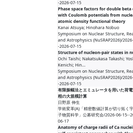
-2026-07-15
Phase space factors for double beta
with Coulomb potentials from nucle
atomic density functional theory
Kanai Atsuya; Hinohara Nobuo
Symposium on Nuclear Structure, Rea
and Astrophysics (NuSRAP2026)/2026
-2026-07-15
Structure of nucleon-pair states in n
Ochi Taishi; Nakatsukasa Takashi; Yo
Kenichi; Hin...
Symposium on Nuclear Structure, Rea
and Astrophysics (NuSRAP2026)/2026
-2026-07-15
有限振幅法とエミュレータを用いた荷電
程の大規模計算
日野原 伸生
学術変革(A)「精密数値計算が切り拓く
子物質科学」公募研究会/2026-06-15--20
06-17
Anatomy of charge radii of Ca nuclei