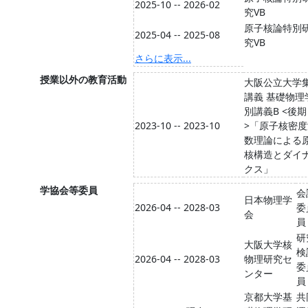
2025-10 -- 2026-02
究VB
原子核論特別
2025-04 -- 2025-08
究VB
さらに表示...
授業以外の教育活動
大阪公立大学
講義 基礎物理
別講義B <後期
2023-10 -- 2023-10
>「原子核密
数理論による
核構造とダイ
クス」
学協会等委員
会
日本物理学
2026-04 -- 2028-03
委
会
員
研
大阪大学核
検
2026-04 -- 2028-03
物理研究セ
委
ンター
員
京都大学基
共