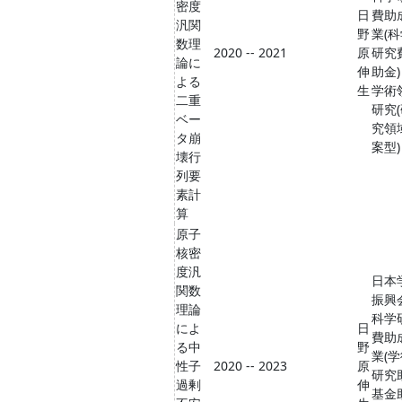
密度
日
費助
汎関
野
業(
数理
2020 -- 2021
原
研究
論に
伸
助金)
よる
生
学術
二重
研究
ベー
究領
タ崩
案型)
壊行
列要
素計
算
原子
核密
度汎
日本
関数
振興
理論
科学
によ
日
費助
る中
野
業(
性子
2020 -- 2023
原
研究
過剰
伸
基金