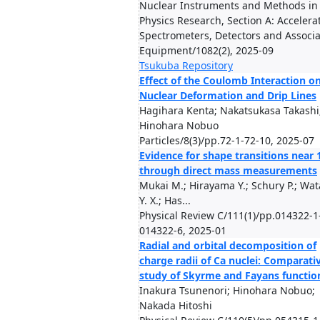
Nuclear Instruments and Methods in
Physics Research, Section A: Accelera
Spectrometers, Detectors and Associ
Equipment/1082(2), 2025-09
Tsukuba Repository
Effect of the Coulomb Interaction o
Nuclear Deformation and Drip Lines
Hagihara Kenta; Nakatsukasa Takashi
Hinohara Nobuo
Particles/8(3)/pp.72-1-72-10, 2025-07
Evidence for shape transitions near
through direct mass measurements
Mukai M.; Hirayama Y.; Schury P.; Wa
Y. X.; Has...
Physical Review C/111(1)/pp.014322-1
014322-6, 2025-01
Radial and orbital decomposition of
charge radii of Ca nuclei: Comparati
study of Skyrme and Fayans functio
Inakura Tsunenori; Hinohara Nobuo;
Nakada Hitoshi