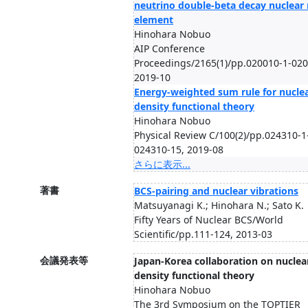
neutrino double-beta decay nuclear
element
Hinohara Nobuo
AIP Conference
Proceedings/2165(1)/pp.020010-1-020
2019-10
Energy-weighted sum rule for nucle
density functional theory
Hinohara Nobuo
Physical Review C/100(2)/pp.024310-1
024310-15, 2019-08
さらに表示...
著書
BCS-pairing and nuclear vibrations
Matsuyanagi K.; Hinohara N.; Sato K.
Fifty Years of Nuclear BCS/World
Scientific/pp.111-124, 2013-03
会議発表等
Japan-Korea collaboration on nuclea
density functional theory
Hinohara Nobuo
The 3rd Symposium on the TOPTIER