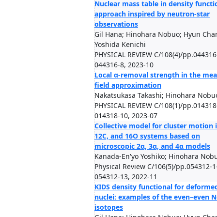
Nuclear mass table in density functi
approach inspired by neutron-star
observations
Gil Hana; Hinohara Nobuo; Hyun Cha
Yoshida Kenichi
PHYSICAL REVIEW C/108(4)/pp.044316
044316-8, 2023-10
Local α-removal strength in the mea
field approximation
Nakatsukasa Takashi; Hinohara Nobu
PHYSICAL REVIEW C/108(1)/pp.014318
014318-10, 2023-07
Collective model for cluster motion 
12C, and 16O systems based on
microscopic 2α, 3α, and 4α models
Kanada-En'yo Yoshiko; Hinohara Nob
Physical Review C/106(5)/pp.054312-1
054312-13, 2022-11
KIDS density functional for deforme
nuclei: examples of the even–even 
isotopes