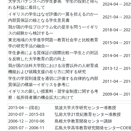
大学ガバナンスへの学生参画 学生の役割と得ら
2024-04 -- 202
れる利益に着目して
イギリスの学生はなぜ評価の一翼を担えるのか―
2021-04 -- 202
内部質保証の核となる学生意見書
我が国の学位プログラム化の是非を問う―イギリ
2018-04 -- 202
スの経験から検討する―
東北地域の大学進学問題―教育社会学と比較教育
2015-04 -- 201
学の研究手法の融合―
学生参画による質保証の国際比較―学生との対話
2014-04 -- 201
を反映した大学教育の質の向上
我が国の法科大学院における法曹以外の人材育成
2013-12 -- 201
機能および就職支援の在り方に関する研究
学生の学習到達度を適切に評価する自律的な内部
2011-04 -- 201
質保証の構築―イギリスを参考に
イギリスの新しい授業料・奨学金制度に関する考
2009-04 -- 201
察：低所得者層の機会拡大に向けて
2015-04 -- (現在)
筑波大学大学研究センター准教授
2010-07 -- 2015-03
弘前大学21世紀教育センター准教授
2006-12 -- 2010-06
島根大学教育開発センター講師
2005-07 -- 2006-11
広島大学高等教育研究開発センターCOE