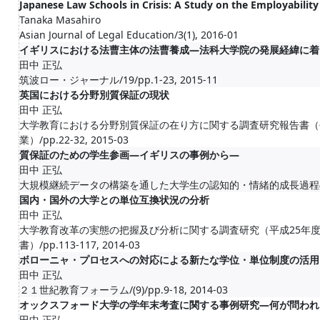
Japanese Law Schools in Crisis: A Study on the Employabilit
Tanaka Masahiro
Asian Journal of Legal Education/3(1), 2016-01
イギリスにおける法曹主体の法曹養成―法科大学院の発展経緯に着
田中 正弘
筑波ロー・ジャーナル/19/pp.1-23, 2015-11
英国における分野別質保証の現状
田中 正弘
大学教育における分野別質保証の在り方に関する調査研究報告書（
業）/pp.22-32, 2015-03
質保証のための学生参画―イギリスの事例から―
田中 正弘
大規模継続データの構築を通した大学生の認知的・情緒的成長過程の国際比較
国内・国外の大学との単位互換状況の分析
田中 正弘
大学教育改革の実態の把握及び分析に関する調査研究（平成25年
書）/pp.113-117, 2014-03
ボローニャ・プロセスへの対応による新たな学位・単位制度の活用
田中 正弘
２１世紀教育フォーラム/(9)/pp.9-18, 2014-03
オックスフォード大学の学年末考査に関する事例研究―何が問われ
田中 正弘