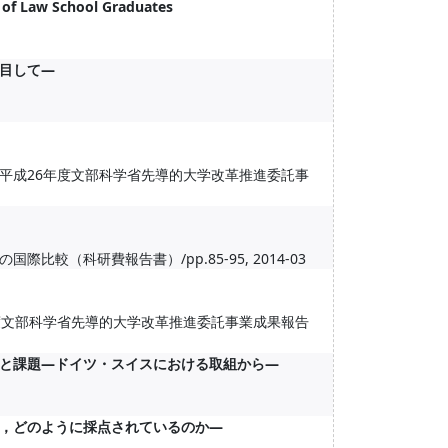
y of Law School Graduates
目して―
平成26年度文部科学省先導的大学改革推進委託事
（科研費報告書）/pp.85-95, 2014-03
度文部科学省先導的大学改革推進委託事業成果報告
と課題―ドイツ・スイスにおける取組から―
，どのように採点されているのか―