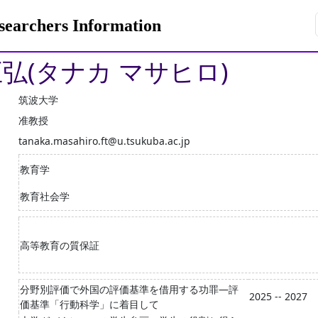
rchers Information
正弘(タナカ マサヒロ)
筑波大学
准教授
tanaka.masahiro.ft@u.tsukuba.ac.jp
教育学
教育社会学
高等教育の質保証
分野別評価で外国の評価基準を借用する功罪―評
2025 -- 2027
価基準「行動科学」に着目して