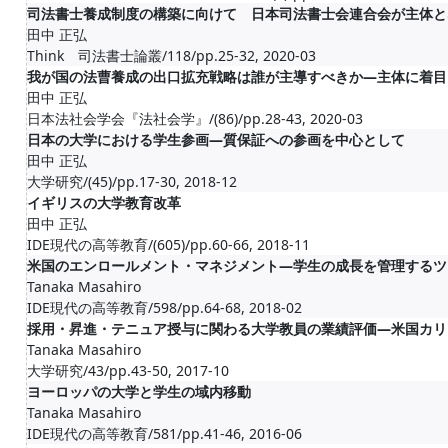
司法書士養成制度の構築に向けて 日本司法書士会連合会が主体と
田中 正弘
Think 司法書士論叢/118/pp.25-32, 2020-03
我が国の法曹養成の出口拡充戦略は誰が主導すべきか―主体に着目
田中 正弘
日本法社会学会『法社会学』/(86)/pp.28-43, 2020-03
日本の大学における学生参画―質保証への参画を中心として
田中 正弘
大学研究/(45)/pp.17-30, 2018-12
イギリスの大学教育改革
田中 正弘
IDE現代の高等教育/(605)/pp.60-66, 2018-11
米国のエンロールメント・マネジメント―学生の成長を管理するツ
Tanaka Masahiro
IDE現代の高等教育/598/pp.64-68, 2018-02
採用・昇進・テニュア授与に関わる大学教員の業績評価―米国カリ
Tanaka Masahiro
大学研究/43/pp.43-50, 2017-10
ヨーロッパの大学と学生の域内移動
Tanaka Masahiro
IDE現代の高等教育/581/pp.41-46, 2016-06