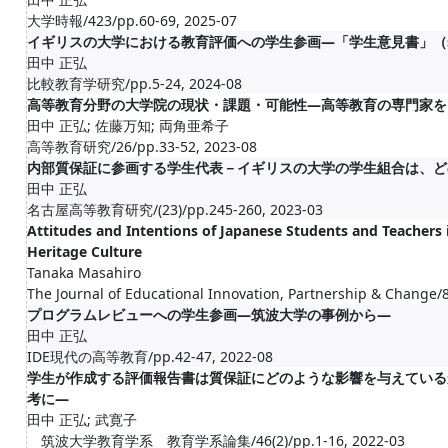
大学時報/423/pp.60-69, 2025-07
イギリスの大学における教育評価への学生参画―「学生意見書」（stude
田中 正弘
比較教育学研究/pp.5-24, 2024-08
高等教育分野の大学院の現状・課題・可能性―高等教育の専門家を
田中 正弘; 佐藤万知; 両角亜希子
高等教育研究/26/pp.33-52, 2023-08
内部質保証に参画する学生代表－イギリスの大学の学生組合は、ど
田中 正弘
名古屋高等教育研究/(23)/pp.245-260, 2023-03
Attitudes and Intentions of Japanese Students and Teachers i
Heritage Culture
Tanaka Masahiro
The Journal of Educational Innovation, Partnership & Change/8
プログラムレビューへの学生参画―筑波大学の事例から―
田中 正弘
IDE現代の高等教育/pp.42-47, 2022-08
学生が作成する評価報告書は質保証にどのような影響を与えている
考に―
田中 正弘; 武寛子
筑波大学教育学系 教育学系論集/46(2)/pp.1-16, 2022-03