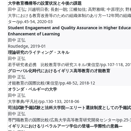
大学教育機構等の設置状況と今後の課題
田中 正弘; 川越明日香; 長創一朗; 江幡知佳; 高野雅暉; 中原理沙; 
大学における教育改善等のための組織体制のあり方―12年間の組
ター/pp.45-54, 2020-03
Student Engagement and Quality Assurance in Higher Educati
Enhancement of Learning
田中 正弘
Routledge, 2019-01
理論研究のライティング・スキル
田中 正弘
若手研究者必携 比較教育学の研究スキル/東信堂/pp.107-118, 201
グローバル化時代におけるイギリス高等教育の才能教育
田中 正弘
才能教育の国際比較/東信堂/pp.48-52, 2018-12
オランダ・ベルギーの大学
田中 正弘
大学事典/平凡社/pp.130-133, 2018-06
司法試験予備試験と法科大学院―エリート選抜制度としての予備試
田中 正弘
専門職教育の国際比較/広島大学高等教育研究開発センター/pp.25-32, 
イギリスにおけるリベラルアーツ学位の登場―学際性の意義―