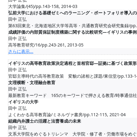
大学論集/(45)/pp.143-158, 2014-03
弘前大学における基礎ゼミへのラーニング・ポートフォリオ導入の
田中 正弘
第63回東北・北海道地区大学等高等・共通教育研究会研究集録/pp.86-90
成績評価の内部質保証制度構築に関する比較研究―イギリスの事例
田中 正弘
高等教育研究/16/pp.243-261, 2013-05
さらに表示...
イギリスの高等教育政策決定過程と首相官邸―証拠に基づく政策形
田中 正弘
官邸主導時代の高等教育政策 変貌の諸相と課題/東信堂/pp.133-146, 
文理横断・文理融合教育
田中 正弘
最新教育キーワード 165のキーワードで押さえる教育/時事通信社/pp.22-
イギリスの大学
田中 正弘
よくわかる高等教育論/ミネルヴァ書房/pp.112-115, 2021-04
組織内弁護士の活躍と法曹養成の未来
田中 正弘
文系大学院をめぐるトリレンマ 大学院・修了者・労働市場をめぐる国際比較