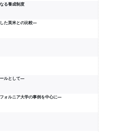
なる養成制度
した英米との比較―
ールとして―
フォルニア大学の事例を中心に―