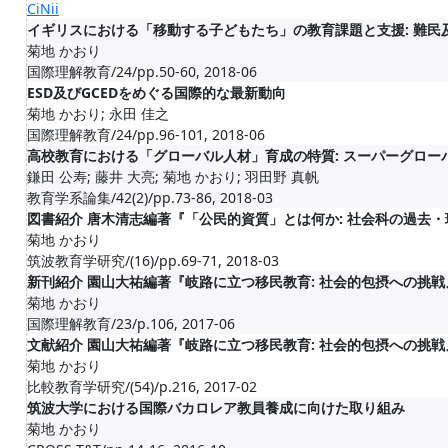
CiNii
イギリスにおける「移動する子どもたち」の教育課題と支援: 難
菊地 かおり
国際理解教育/24/pp.50-60, 2018-06
ESD及びGCEDをめぐる国際的な最新動向
菊地 かおり; 永田 佳之
国際理解教育/24/pp.96-101, 2018-06
高校教育における「グローバル人材」育成の特質: スーパーグロー
鎌田 公寿; 藤井 大亮; 菊地 かおり; 羽田野 真帆
教育学系論集/42(2)/pp.73-86, 2018-03
図書紹介 唐木清志編著『「公民的資質」とは何か: 社会科の過去
菊地 かおり
筑波教育学研究/(16)/pp.69-71, 2018-03
新刊紹介 園山大祐編著『岐路に立つ移民教育: 社会的包摂への挑戦
菊地 かおり
国際理解教育/23/p.106, 2017-06
文献紹介 園山大祐編著『岐路に立つ移民教育: 社会的包摂への挑戦
菊地 かおり
比較教育学研究/(54)/p.216, 2017-02
筑波大学における国際バカロレア教員養成に向けた取り組み
菊地 かおり