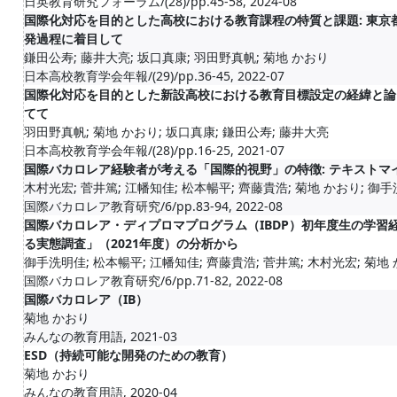
日英教育研究フォーラム/(28)/pp.45-58, 2024-08
国際化対応を目的とした高校における教育課程の特質と課題: 東
発過程に着目して
鎌田公寿; 藤井大亮; 坂口真康; 羽田野真帆; 菊地 かおり
日本高校教育学会年報/(29)/pp.36-45, 2022-07
国際化対応を目的とした新設高校における教育目標設定の経緯と論
てて
羽田野真帆; 菊地 かおり; 坂口真康; 鎌田公寿; 藤井大亮
日本高校教育学会年報/(28)/pp.16-25, 2021-07
国際バカロレア経験者が考える「国際的視野」の特徴: テキストマ
木村光宏; 菅井篤; 江幡知佳; 松本暢平; 齊藤貴浩; 菊地 かおり; 御
国際バカロレア教育研究/6/pp.83-94, 2022-08
国際バカロレア・ディプロマプログラム（IBDP）初年度生の学習
る実態調査」（2021年度）の分析から
御手洗明佳; 松本暢平; 江幡知佳; 齊藤貴浩; 菅井篤; 木村光宏; 菊地
国際バカロレア教育研究/6/pp.71-82, 2022-08
国際バカロレア（IB）
菊地 かおり
みんなの教育用語, 2021-03
ESD（持続可能な開発のための教育）
菊地 かおり
みんなの教育用語, 2020-04