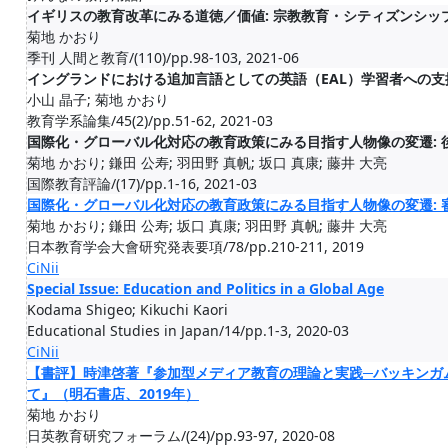
イギリスの教育改革にみる道徳／価値: 宗教教育・シティズンシ
菊地 かおり
季刊 人間と教育/(110)/pp.98-103, 2021-06
イングランドにおける追加言語としての英語（EAL）学習者への支
小山 晶子; 菊地 かおり
教育学系論集/45(2)/pp.51-62, 2021-03
国際化・グローバル化対応の教育政策にみる目指す人物像の変遷:
菊地 かおり; 鎌田 公寿; 羽田野 真帆; 坂口 真康; 藤井 大亮
国際教育評論/(17)/pp.1-16, 2021-03
国際化・グローバル化対応の教育政策にみる目指す人物像の変遷: 
菊地 かおり; 鎌田 公寿; 坂口 真康; 羽田野 真帆; 藤井 大亮
日本教育学会大會研究発表要項/78/pp.210-211, 2019
CiNii
Special Issue: Education and Politics in a Global Age
Kodama Shigeo; Kikuchi Kaori
Educational Studies in Japan/14/pp.1-3, 2020-03
CiNii
【書評】時津啓著『参加型メディア教育の理論と実践─バッキンガ
て』（明石書店、2019年）
菊地 かおり
日英教育研究フォーラム/(24)/pp.93-97, 2020-08