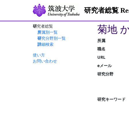
研究者総覧 Resea
菊地 
研究者総覧
所属別一覧
研究分野別一覧
所属
詳細検索
職名
使い方
URL
お問い合わせ
eメール
研究分野
研究キーワード