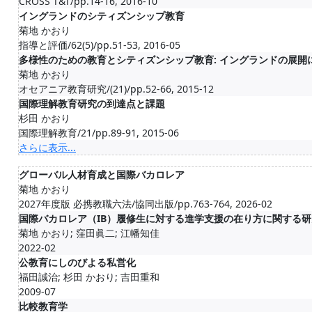
CROSS T&T/pp.14-16, 2016-10
イングランドのシティズンシップ教育
菊地 かおり
指導と評価/62(5)/pp.51-53, 2016-05
多様性のための教育とシティズンシップ教育: イングランドの展開
菊地 かおり
オセアニア教育研究/(21)/pp.52-66, 2015-12
国際理解教育研究の到達点と課題
杉田 かおり
国際理解教育/21/pp.89-91, 2015-06
さらに表示...
グローバル人材育成と国際バカロレア
菊地 かおり
2027年度版 必携教職六法/協同出版/pp.763-764, 2026-02
国際バカロレア（IB）履修生に対する進学支援の在り方に関する研
菊地 かおり; 窪田眞二; 江幡知佳
2022-02
公教育にしのびよる私営化
福田誠治; 杉田 かおり; 吉田重和
2009-07
比較教育学