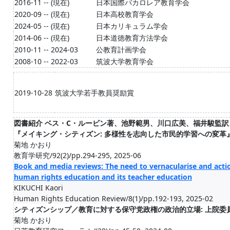
2016-11 -- (現在)
日本国際バカロレア教育学会
2020-09 -- (現在)
日本高校教育学会
2024-05 -- (現在)
日本カリキュラム学会
2014-06 -- (現在)
日本道徳教育方法学会
2010-11 -- 2024-03
公教育計画学会
2008-10 -- 2022-03
筑波大学教育学会
2019-10-28
筑波大学若手教員奨励賞
図書紹介 ベス・C・ルービン著、池野範男、川口広美、福井駿監
『メイキング・シティズン: 多様性を志向した市民的学習への変革
菊地 かおり
教育学研究/92(2)/pp.294-295, 2025-06
Book and media reviews: The need to vernacularise and actio
human rights education and its teacher education
KIKUCHI Kaori
Human Rights Education Review/8(1)/pp.192-193, 2025-02
シティズンシップ／教育に対する保守党政権の政治的立場: 上院
菊地 かおり