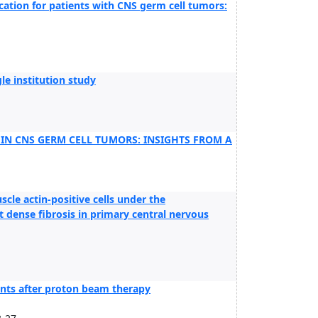
fication for patients with CNS germ cell tumors:
le institution study
N CNS GERM CELL TUMORS: INSIGHTS FROM A
le actin-positive cells under the
ense fibrosis in primary central nervous
ents after proton beam therapy