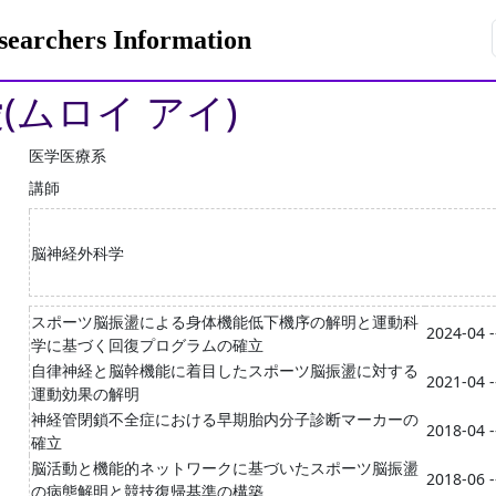
rchers Information
(ムロイ アイ)
医学医療系
講師
脳神経外科学
スポーツ脳振盪による身体機能低下機序の解明と運動科
2024-04 -
学に基づく回復プログラムの確立
自律神経と脳幹機能に着目したスポーツ脳振盪に対する
2021-04 -
運動効果の解明
神経管閉鎖不全症における早期胎内分子診断マーカーの
2018-04 -
確立
脳活動と機能的ネットワークに基づいたスポーツ脳振盪
2018-06 -
の病態解明と競技復帰基準の構築