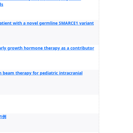
ds
atient with a novel germline SMARCE1 variant
arly growth hormone therapy as a contributor
n beam therapy for pediatric intracranial
1例