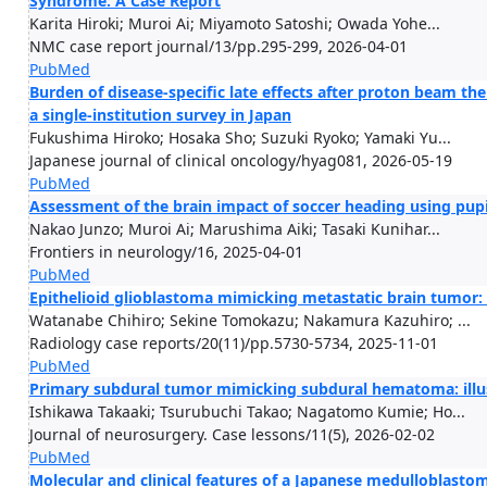
Syndrome: A Case Report
Karita Hiroki; Muroi Ai; Miyamoto Satoshi; Owada Yohe...
NMC case report journal/13/pp.295-299, 2026-04-01
PubMed
Burden of disease-specific late effects after proton beam the
a single-institution survey in Japan
Fukushima Hiroko; Hosaka Sho; Suzuki Ryoko; Yamaki Yu...
Japanese journal of clinical oncology/hyag081, 2026-05-19
PubMed
Assessment of the brain impact of soccer heading using pupil
Nakao Junzo; Muroi Ai; Marushima Aiki; Tasaki Kunihar...
Frontiers in neurology/16, 2025-04-01
PubMed
Epithelioid glioblastoma mimicking metastatic brain tumor: 
Watanabe Chihiro; Sekine Tomokazu; Nakamura Kazuhiro; ...
Radiology case reports/20(11)/pp.5730-5734, 2025-11-01
PubMed
Primary subdural tumor mimicking subdural hematoma: illus
Ishikawa Takaaki; Tsurubuchi Takao; Nagatomo Kumie; Ho...
Journal of neurosurgery. Case lessons/11(5), 2026-02-02
PubMed
Molecular and clinical features of a Japanese medulloblasto