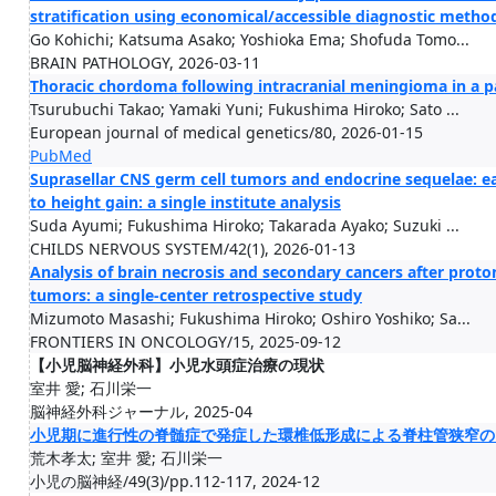
stratification using economical/accessible diagnostic metho
Go Kohichi; Katsuma Asako; Yoshioka Ema; Shofuda Tomo...
BRAIN PATHOLOGY, 2026-03-11
Thoracic chordoma following intracranial meningioma in a p
Tsurubuchi Takao; Yamaki Yuni; Fukushima Hiroko; Sato ...
European journal of medical genetics/80, 2026-01-15
PubMed
Suprasellar CNS germ cell tumors and endocrine sequelae: e
to height gain: a single institute analysis
Suda Ayumi; Fukushima Hiroko; Takarada Ayako; Suzuki ...
CHILDS NERVOUS SYSTEM/42(1), 2026-01-13
Analysis of brain necrosis and secondary cancers after proto
tumors: a single-center retrospective study
Mizumoto Masashi; Fukushima Hiroko; Oshiro Yoshiko; Sa...
FRONTIERS IN ONCOLOGY/15, 2025-09-12
【小児脳神経外科】小児水頭症治療の現状
室井 愛; 石川栄一
脳神経外科ジャーナル, 2025-04
小児期に進行性の脊髄症で発症した環椎低形成による脊柱管狭窄の
荒木孝太; 室井 愛; 石川栄一
小児の脳神経/49(3)/pp.112-117, 2024-12