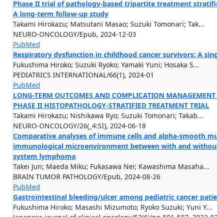
Phase II trial of pathology-based tripartite treatment strati
A long-term follow-up study
Takami Hirokazu; Matsutani Masao; Suzuki Tomonari; Tak...
NEURO-ONCOLOGY/Epub, 2024-12-03
PubMed
Respiratory dysfunction in childhood cancer survivors: A sing
Fukushima Hiroko; Suzuki Ryoko; Yamaki Yuni; Hosaka S...
PEDIATRICS INTERNATIONAL/66(1), 2024-01
PubMed
LONG-TERM OUTCOMES AND COMPLICATION MANAGEMENT I
PHASE II HISTOPATHOLOGY-STRATIFIED TREATMENT TRIAL
Takami Hirokazu; Nishikawa Ryo; Suzuki Tomonari; Takab...
NEURO-ONCOLOGY/26(_4:SI), 2024-06-18
Comparative analyses of immune cells and alpha-smooth musc
immunological microenvironment between with and without d
system lymphoma
Takei Jun; Maeda Miku; Fukasawa Nei; Kawashima Masaha...
BRAIN TUMOR PATHOLOGY/Epub, 2024-08-26
PubMed
Gastrointestinal bleeding/ulcer among pediatric cancer pati
Fukushima Hiroko; Masashi Mizumoto; Ryoko Suzuki; Yuni Y...