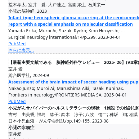
荒木孝太; 室井 愛; 大戸達之; 宮園弥生; 石川栄一
小児の脳神経, 2023
Infant-type hemispheric glioma occurring at the cervicomedu
report with a special emphasis on molecular classification
Yamada Erika; Muroi Ai; Suzuki Ryoko; Kino Hiroyoshi; ...
Surgical neurology international/14/p.299, 2023-04-01
PubMed
さらに表示...
【最新主要文献でみる 脳神経外科学レビュー 2025-'26】(VII
室井 愛
総合医学社, 2024-09
Assessment of the brain impact of soccer heading using pupil
Nakao Junzo; Muroi Ai; Marushima Aiki; Tasaki Kunihar...
Frontiers in neurology/FRONTIERS MEDIA SA, 2025-04-01
PubMed
小児がんサバイバーのヘルスリテラシーの現状 1施設での検討(原
吉村 由美香; 福島 紘子; 鈴木 涼子; 八牧 愉二; 穂坂 翔; 稲葉 正子
日本小児血液・がん学会雑誌/pp.149-155, 2023-08
小児の水頭症
室井愛