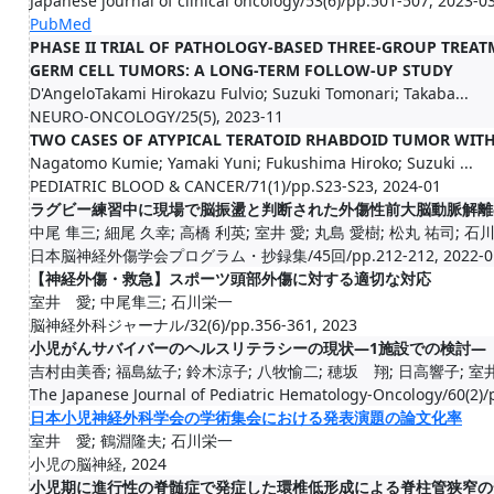
Japanese journal of clinical oncology/53(6)/pp.501-507, 2023-0
PubMed
PHASE II TRIAL OF PATHOLOGY-BASED THREE-GROUP TREAT
GERM CELL TUMORS: A LONG-TERM FOLLOW-UP STUDY
D'AngeloTakami Hirokazu Fulvio; Suzuki Tomonari; Takaba...
NEURO-ONCOLOGY/25(5), 2023-11
TWO CASES OF ATYPICAL TERATOID RHABDOID TUMOR WITH
Nagatomo Kumie; Yamaki Yuni; Fukushima Hiroko; Suzuki ...
PEDIATRIC BLOOD & CANCER/71(1)/pp.S23-S23, 2024-01
ラグビー練習中に現場で脳振盪と判断された外傷性前大脳動脈解離
中尾 隼三; 細尾 久幸; 高橋 利英; 室井 愛; 丸島 愛樹; 松丸 祐司; 石
日本脳神経外傷学会プログラム・抄録集/45回/pp.212-212, 2022-0
【神経外傷・救急】スポーツ頭部外傷に対する適切な対応
室井 愛; 中尾隼三; 石川栄一
脳神経外科ジャーナル/32(6)/pp.356-361, 2023
小児がんサバイバーのヘルスリテラシーの現状―1施設での検討―
吉村由美香; 福島紘子; 鈴木涼子; 八牧愉二; 穂坂 翔; 日高響子; 室
The Japanese Journal of Pediatric Hematology-Oncology/60(2)/
日本小児神経外科学会の学術集会における発表演題の論文化率
室井 愛; 鶴淵隆夫; 石川栄一
小児の脳神経, 2024
小児期に進行性の脊髄症で発症した環椎低形成による脊柱管狭窄の