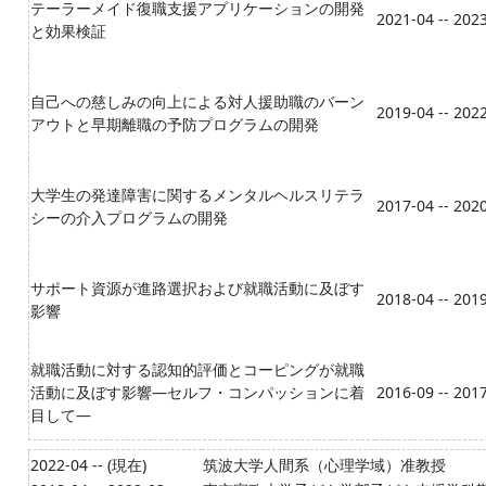
テーラーメイド復職支援アプリケーションの開発
2021-04 -- 202
と効果検証
自己への慈しみの向上による対人援助職のバーン
2019-04 -- 202
アウトと早期離職の予防プログラムの開発
大学生の発達障害に関するメンタルヘルスリテラ
2017-04 -- 202
シーの介入プログラムの開発
サポート資源が進路選択および就職活動に及ぼす
2018-04 -- 201
影響
就職活動に対する認知的評価とコーピングが就職
活動に及ぼす影響―セルフ・コンパッションに着
2016-09 -- 201
目して―
2022-04 -- (現在)
筑波大学人間系（心理学域）准教授