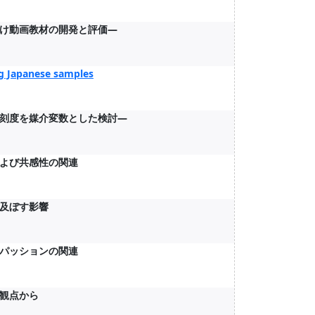
け動画教材の開発と評価―
ng Japanese samples
刻度を媒介変数とした検討―
よび共感性の関連
及ぼす影響
パッションの関連
観点から