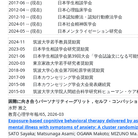
2017-06 -- (現在)
日本学生相談学会
2012-04 -- (現在)
日本心理臨床学会
2012-10 -- (現在)
日本認知療法・認知行動療法学会
2024-01 -- (現在)
日本社会精神医学会
2024-05 -- (現在)
日本メンタライゼーション研究会
2024-11
筑波大学若手教員奨励賞
2023-05
日本学生相談学会研究奨励賞
2021-06
日本学生相談学会第39回大会「学会誌論文になる可能
2020-03
東京家政大学若手研究者奨励賞
2018-09
筑波大学心友会第7回松原学術奨励賞
2017-09
日本カウンセリング学会奨励賞
2015-08
日本カウンセリング学会大会発表継続賞
2015-03
筑波大学大学院人間総合科学研究科ヒューマン・ケア
困難に向き合うパーソナリティ―グリット，セルフ・コンパッショ
水野 雅之
教育心理学年報/65, 2026-03
Exposure-based cognitive behavioral therapy delivered by a
mental illness with symptoms of anxiety: A cluster randomize
SATO Sayaka; Matsunaga Asami; OGAWA Makoto; MIZUNO Ma..