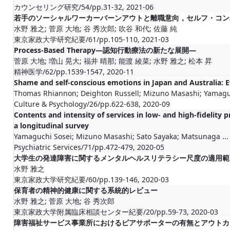
カウンセリング研究/54/pp.31-32, 2021-06
若手のソーシャルワーカーバーンアウトと離職意向，セルフ・コン
水野 雅之; 菅原 大地; 谷 秀次郎; 吹谷 和代; 佐藤 純
東京家政大学研究紀要/61/pp.105-110, 2021-03
Process-Based Therapy―認知行動療法の新たな展開―
菅原 大地; 増山 晃大; 福井 晴那; 能渡 綾菜; 水野 雅之; 松本 昇
精神医学/62/pp.1539-1547, 2020-11
Shame and self-conscious emotions in Japan and Australia: Ev
Thomas Rhiannon; Deighton Russell; Mizuno Masashi; Yamagu
Culture & Psychology/26/pp.622-638, 2020-09
Contents and intensity of services in low- and high-fidelit
a longitudinal survey
Yamaguchi Sosei; Mizuno Masashi; Sato Sayaka; Matsunaga ...
Psychiatric Services/71/pp.472-479, 2020-05
大学生の発達障害に関するメンタルヘルスリテラシー尺度の適用範
水野 雅之
東京家政大学研究紀要/60/pp.139-146, 2020-03
保育者の精神的健康に関する系統的レビュー
水野 雅之; 菅原 大地; 谷 秀次郎
東京家政大学附属臨床相談センター紀要/20/pp.59-73, 2020-03
障害福祉サービス事業所におけるピアサポーターの有無とアウトカ