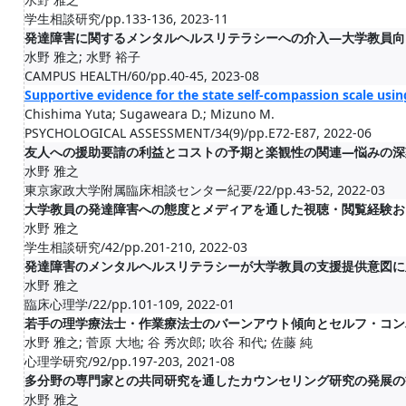
学生相談研究/pp.133-136, 2023-11
発達障害に関するメンタルヘルスリテラシーへの介入―大学教員向
水野 雅之; 水野 裕子
CAMPUS HEALTH/60/pp.40-45, 2023-08
Supportive evidence for the state self-compassion scale usi
Chishima Yuta; Sugaweara D.; Mizuno M.
PSYCHOLOGICAL ASSESSMENT/34(9)/pp.E72-E87, 2022-06
友人への援助要請の利益とコストの予期と楽観性の関連―悩みの深
水野 雅之
東京家政大学附属臨床相談センター紀要/22/pp.43-52, 2022-03
大学教員の発達障害への態度とメディアを通した視聴・閲覧経験お
水野 雅之
学生相談研究/42/pp.201-210, 2022-03
発達障害のメンタルヘルスリテラシーが大学教員の支援提供意図に
水野 雅之
臨床心理学/22/pp.101-109, 2022-01
若手の理学療法士・作業療法士のバーンアウト傾向とセルフ・コン
水野 雅之; 菅原 大地; 谷 秀次郎; 吹谷 和代; 佐藤 純
心理学研究/92/pp.197-203, 2021-08
多分野の専門家との共同研究を通したカウンセリング研究の発展の
水野 雅之