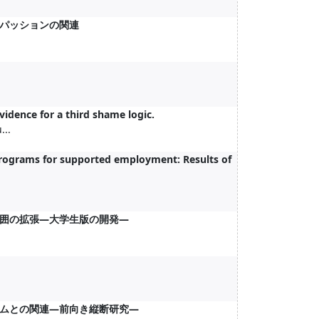
パッションの関連
idence for a third shame logic.
...
y programs for supported employment: Results of
囲の拡張―大学生版の開発―
ムとの関連―前向き縦断研究―