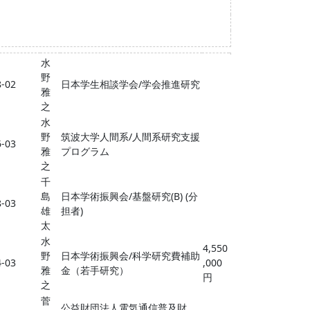
水
野
8-02
日本学生相談学会/学会推進研究
雅
之
水
野
筑波大学人間系/人間系研究支援
6-03
雅
プログラム
之
千
島
日本学術振興会/基盤研究(B) (分
8-03
雄
担者)
太
水
4,550
野
日本学術振興会/科学研究費補助
4-03
,000
雅
金（若手研究）
円
之
菅
公益財団法人電気通信普及財