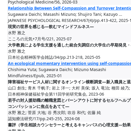
Psychological Medicine/56, 2026-03
Relationship Between Self-Compassion and Turnover Intenti
Sugawara Daichi; Masashi Mizuno; Shujiro Tani; Kazuyo ...
JAPANESE PSYCHOLOGICAL RESEARCH/67(4)/pp.413-422, 2025-
現実の世界を感じる―飲むマインドフルネス―
水野 雅之
こころの元気+7月号/221, 2025-07
大学教員による学生支援を通した統合失調症の大学生の早期発見・
水野 雅之
日本社会精神医学会雑誌/34/pp.213-218, 2025-05
An ecological momentary intervention using self-compassion
Chishima Yuta; Sugawara Daichi; Mizuno Masashi
Mindfulness/Epub, 2025-01
障害福祉サービス人材に関するオンライン横断調査―新入職員と退
山口 創生; 青木 千帆子; 岩上 洋一; 大村 美保; 坂入 竜治; 種田 綾乃; 増
日本精神保健福祉学会第11回学術研究集会, 2023-06
若手の対人援助職の離職意図とバーンアウトに対するセルフヘルプ
コンパッションに焦点をあてて―
水野 雅之; 菅原 大地; 谷 秀次郎; 吹谷 和代; 佐藤 純
認知療法研究/17/pp.245-255, 2024-08
書評（学生相談カウンセラーと考えるキャンパスの心理支援―効果
水野 雅之