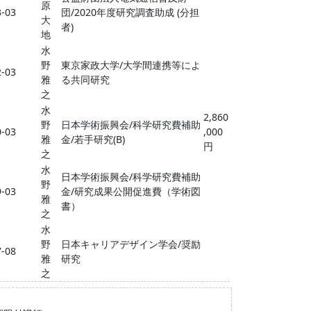
原
3-03
団/2020年度研究調査助成 (分担
大
者)
地
水
野
東京家政大学/大学間連携等によ
2-03
雅
る共同研究
之
水
2,860
野
日本学術振興会/科学研究費補助
0-03
,000
雅
金/若手研究(B)
円
之
水
日本学術振興会/科学研究費補助
野
9-03
金/研究成果公開促進費（学術図
雅
書）
之
水
野
日本キャリアデザイン学会/奨励
7-08
雅
研究
之