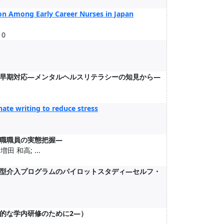
on Among Early Career Nurses in Japan
10
早期対応―メンタルヘルスリテラシーの知見から―
ate writing to reduce stress
職職員の実態把握―
田 和高; ...
型介入プログラムのパイロットスタディ―セルフ・
的な学内研修のために2―）